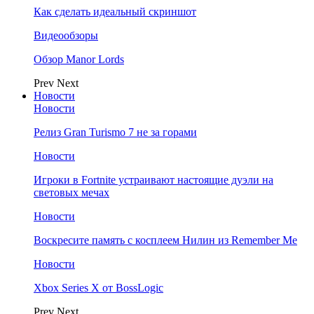
Как сделать идеальный скриншот
Видеообзоры
Обзор Manor Lords
Prev
Next
Новости
Новости
Релиз Gran Turismo 7 не за горами
Новости
Игроки в Fortnite устраивают настоящие дуэли на
световых мечах
Новости
Воскресите память с косплеем Нилин из Remember Me
Новости
Xbox Series X от BossLogic
Prev
Next