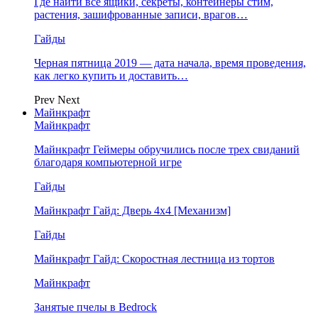
Где найти все ящики, секреты, контейнеры стим,
растения, зашифрованные записи, врагов…
Гайды
Черная пятница 2019 — дата начала, время проведения,
как легко купить и доставить…
Prev
Next
Майнкрафт
Майнкрафт
Майнкрафт Геймеры обручились после трех свиданий
благодаря компьютерной игре
Гайды
Майнкрафт Гайд: Дверь 4х4 [Механизм]
Гайды
Майнкрафт Гайд: Скоростная лестница из тортов
Майнкрафт
Занятые пчелы в Bedrock