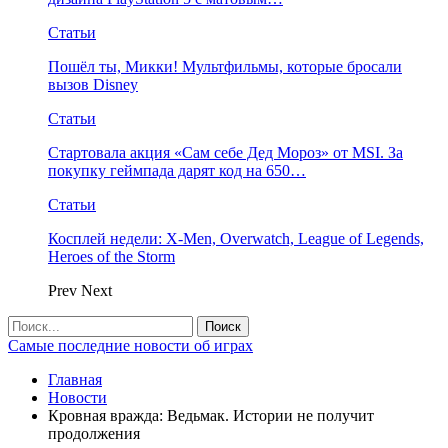
Статьи
Пошёл ты, Микки! Мультфильмы, которые бросали
вызов Disney
Статьи
Стартовала акция «Сам себе Дед Мороз» от MSI. За
покупку геймпада дарят код на 650…
Статьи
Косплей недели: X-Men, Overwatch, League of Legends,
Heroes of the Storm
Prev
Next
Самые последние новости об играх
Главная
Новости
Кровная вражда: Ведьмак. Истории не получит
продолжения