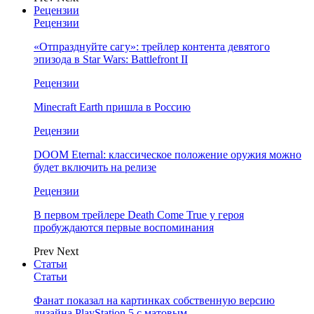
Рецензии
Рецензии
«Отпразднуйте сагу»: трейлер контента девятого
эпизода в Star Wars: Battlefront II
Рецензии
Minecraft Earth пришла в Россию
Рецензии
DOOM Eternal: классическое положение оружия можно
будет включить на релизе
Рецензии
В первом трейлере Death Come True у героя
пробуждаются первые воспоминания
Prev
Next
Статьи
Статьи
Фанат показал на картинках собственную версию
дизайна PlayStation 5 с матовым…