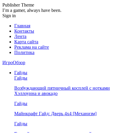
Publisher Theme
I’m a gamer, always have been.
Sign in
Главная
Контакты
Лента
Карта сайта
Реклама на сайте
Политика
ИгроОбзор
Гайды
Гайды
Возбуждающий пятничный косплей с нотками
Хэллоуина и авокадо
Гайды
Майнкрафт Гайд: Дверь 4х4 [Механизм]
Гайды