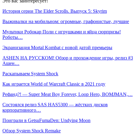
Это вас заинтересует!
История серии The Elder Scrolls. Выпуск 5: Skyrim
Выживалки на мобильном: огромные, графонистые, лучшие
Мультики Робокар Поли с игрушками и яйца сюрпризы!
Роботы…
Экранизация Mortal Kombat с новой датой премьеры
ASHEN НА РУССКОМ! Обзор и прохождение игры, релиз #3
Ашен…
Раскапываем System Shock
Как играется World of Warcraft Classic в 2021 году
Рефанд?! — Super Meat Boy Forever, Loop Hero, BOMJMAN,…
Состоялся релиз SAS HAS5300 — жёстких дисков
корпоративного…
Поиграли в GetsuFumaDen: Undying Moon
Обзор System Shock Remake