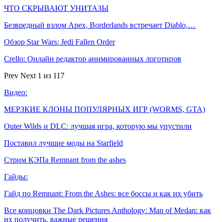
ЧТО СКРЫВАЮТ УНИТАЗЫ
Безвредный взлом Apex, Borderlands встречает Diablo,…
Обзор Star Wars: Jedi Fallen Order
Crello: Онлайн редактор анимированных логотипов
Prev
Next
1 из 117
Видео:
МЕРЗКИЕ КЛОНЫ ПОПУЛЯРНЫХ ИГР (WORMS, GTA)
Outer Wilds и DLC: лучшая игра, которую мы упустили
Поставил лучшие моды на Starfield
Стрим КЭПа Remnant from the ashes
Гайды:
Гайд по Remnant: From the Ashes: все боссы и как их убить
Все концовки The Dark Pictures Anthology: Man of Medan: как
их получить, важные решения