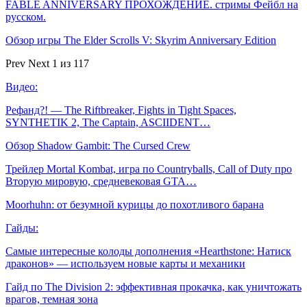
FABLE ANNIVERSARY ПРОХОЖДЕНИЕ. стримы Фейбл на
русском.
Обзор игры The Elder Scrolls V: Skyrim Anniversary Edition
Prev
Next
1 из 117
Видео:
Рефанд?! — The Riftbreaker, Fights in Tight Spaces,
SYNTHETIK 2, The Captain, ASCIIDENT…
Обзор Shadow Gambit: The Cursed Crew
Трейлер Mortal Kombat, игра по Countryballs, Call of Duty про
Вторую мировую, средневековая GTA…
Moorhuhn: от безумной курицы до похотливого барана
Гайды:
Самые интересные колоды дополнения «Hearthstone: Натиск
драконов» — используем новые карты и механики
Гайд по The Division 2: эффективная прокачка, как уничтожать
врагов, темная зона