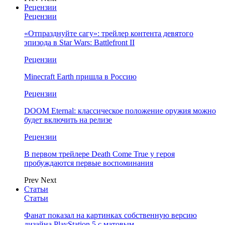
Рецензии
Рецензии
«Отпразднуйте сагу»: трейлер контента девятого
эпизода в Star Wars: Battlefront II
Рецензии
Minecraft Earth пришла в Россию
Рецензии
DOOM Eternal: классическое положение оружия можно
будет включить на релизе
Рецензии
В первом трейлере Death Come True у героя
пробуждаются первые воспоминания
Prev
Next
Статьи
Статьи
Фанат показал на картинках собственную версию
дизайна PlayStation 5 с матовым…