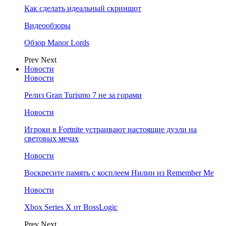
Как сделать идеальный скриншот
Видеообзоры
Обзор Manor Lords
Prev
Next
Новости
Новости
Релиз Gran Turismo 7 не за горами
Новости
Игроки в Fortnite устраивают настоящие дуэли на
световых мечах
Новости
Воскресите память с косплеем Нилин из Remember Me
Новости
Xbox Series X от BossLogic
Prev
Next