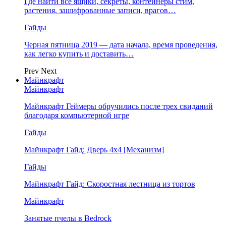
Где найти все ящики, секреты, контейнеры стим,
растения, зашифрованные записи, врагов…
Гайды
Черная пятница 2019 — дата начала, время проведения,
как легко купить и доставить…
Prev
Next
Майнкрафт
Майнкрафт
Майнкрафт Геймеры обручились после трех свиданий
благодаря компьютерной игре
Гайды
Майнкрафт Гайд: Дверь 4х4 [Механизм]
Гайды
Майнкрафт Гайд: Скоростная лестница из тортов
Майнкрафт
Занятые пчелы в Bedrock