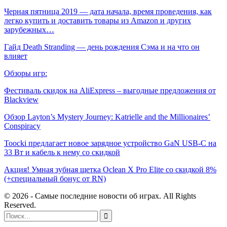
Черная пятница 2019 — дата начала, время проведения, как
легко купить и доставить товары из Amazon и других
зарубежных…
Гайд Death Stranding — день рождения Сэма и на что он
влияет
Обзоры игр:
Фестиваль скидок на AliExpress – выгодные предложения от
Blackview
Обзор Layton’s Mystery Journey: Katrielle and the Millionaires’
Conspiracy
Toocki предлагает новое зарядное устройство GaN USB-C на
33 Вт и кабель к нему со скидкой
Акция! Умная зубная щетка Oclean X Pro Elite со скидкой 8%
(+специальный бонус от RN)
© 2026 - Самые последние новости об играх. All Rights
Reserved.