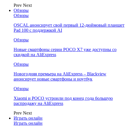
Prev
Next
Обзоры
Обзоры
OSCAL анонсирует свой первый 12-дюймовый планшет
Pad 100 с поддержкой AI
Обзоры
Новые смартфоны серии POCO X7 уже доступны со
скидкой на AliExpress
Обзоры
Новогодняя премьера на AliExpress – Blackview
анонсирует новые смартфоны и ноутбук
Обзоры
Xiaomi и POCO устроили под конец года большую
распродажу на AliExpress
Prev
Next
Играть онлайн
Играть онлайн