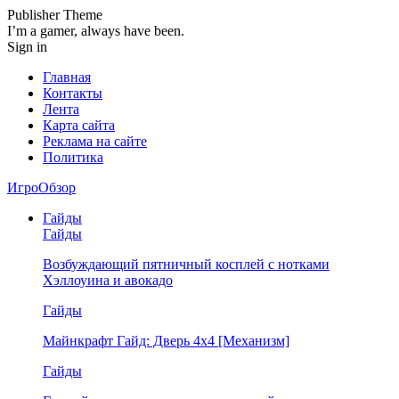
Publisher Theme
I’m a gamer, always have been.
Sign in
Главная
Контакты
Лента
Карта сайта
Реклама на сайте
Политика
ИгроОбзор
Гайды
Гайды
Возбуждающий пятничный косплей с нотками
Хэллоуина и авокадо
Гайды
Майнкрафт Гайд: Дверь 4х4 [Механизм]
Гайды