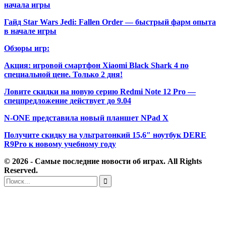
начала игры
Гайд Star Wars Jedi: Fallen Order — быстрый фарм опыта
в начале игры
Обзоры игр:
Акция: игровой смартфон Xiaomi Black Shark 4 по
специальной цене. Только 2 дня!
Ловите скидки на новую серию Redmi Note 12 Pro —
спецпредложение действует до 9.04
N-ONE представила новый планшет NPad X
Получите скидку на ультратонкий 15,6″ ноутбук DERE
R9Pro к новому учебному году
© 2026 - Самые последние новости об играх. All Rights
Reserved.