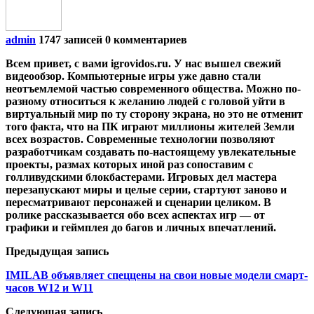
admin
1747 записей
0 комментариев
Всем привет, с вами igrovidos.ru. У нас вышел свежий
видеообзор. Компьютерные игры уже давно стали
неотъемлемой частью современного общества. Можно по-
разному относиться к желанию людей с головой уйти в
виртуальный мир по ту сторону экрана, но это не отменит
того факта, что на ПК играют миллионы жителей Земли
всех возрастов. Современные технологии позволяют
разработчикам создавать по-настоящему увлекательные
проекты, размах которых иной раз сопоставим с
голливудскими блокбастерами. Игровых дел мастера
перезапускают миры и целые серии, стартуют заново и
пересматривают персонажей и сценарии целиком. В
ролике рассказывается обо всех аспектах игр — от
графики и геймплея до багов и личных впечатлений.
Предыдущая запись
IMILAB объявляет спеццены на свои новые модели смарт-
часов W12 и W11
Следующая запись