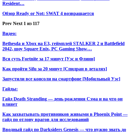
Resident…
Обзор Ready or Not: SWAT 4 возвращается
Prev
Next
1 из 117
Видео:
Bethesda и Xbox на E3, геймплей STALKER 2 и Battlefield
2042, шоу Square Enix, PC Gaming Show…
Вся суть Fortnite за 17 минут [Уэс и Флинн]
Как пройти Sifu за 20 минут [Спидран в деталях]
Запустили все консоли на смартфоне [Мобильный Уэс]
Гайды:
Гайд Death Stranding — день рождения Сэма и на что он
влияет
Как захватывать противников живыми в Phoenix Point —
гайд по отлову врагов для исследований
Вводный гайд по Darksiders Genesis — что нужно знать до