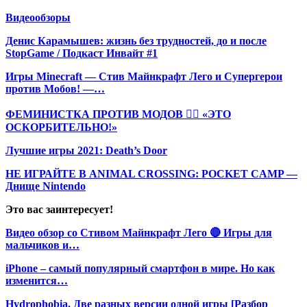
Видеообзоры
Денис Карамышев: жизнь без трудностей, до и после
StopGame / Подкаст Инвайт #1
Игры Minecraft — Стив Майнкрафт Лего и Супергерои
против Мобов! —…
ФЕМИНИСТКА ПРОТИВ МОДОВ 🤦‍♀️ «ЭТО
ОСКОРБИТЕЛЬНО!»
Лучшие игры 2021: Death’s Door
НЕ ИГРАЙТЕ В ANIMAL CROSSING: POCKET CAMP —
Днище Nintendo
Это вас заинтересует!
Видео обзор со Стивом Майнкрафт Лего 🔴 Игры для
мальчиков и…
iPhone – самый популярный смартфон в мире. Но как
изменится…
Hydrophobia. Две разных версии одной игры [Разбор