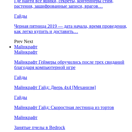
Где найти все ящики, секреты, контейнеры стим,
растения, зашифрованные записи, врагов…
Гайды
Черная пятница 2019 — дата начала, время проведения,
как легко купить и доставить…
Prev
Next
Майнкрафт
Майнкрафт
Майнкрафт Геймеры обручились после трех свиданий
благодаря компьютерной игре
Гайды
Майнкрафт Гайд: Дверь 4х4 [Механизм]
Гайды
Майнкрафт Гайд: Скоростная лестница из тортов
Майнкрафт
Занятые пчелы в Bedrock