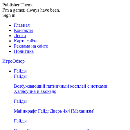
Publisher Theme
I’m a gamer, always have been.
Sign in
Главная
Контакты
Лента
Карта сайта
Реклама на сайте
Политика
ИгроОбзор
Гайды
Гайды
Возбуждающий пятничный косплей с нотками
Хэллоуина и авокадо
Гайды
Майнкрафт Гайд: Дверь 4х4 [Механизм]
Гайды