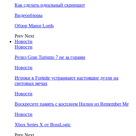
Как сделать идеальный скриншот
Видеообзоры
Обзор Manor Lords
Prev
Next
Новости
Новости
Релиз Gran Turismo 7 не за горами
Новости
Игроки в Fortnite устраивают настоящие дуэли на
световых мечах
Новости
Воскресите память с косплеем Нилин из Remember Me
Новости
Xbox Series X от BossLogic
Prev
Next