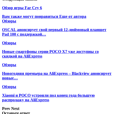
Обзор игры Far Cry 6
Вам также могут понравиться
Еще от автора
Обзоры
OSCAL анонсирует свой первый 12-дюймовый планшет
Pad 100 с поддержкой…
Обзоры
Новые смартфоны серии POCO X7 уже доступны со
скидкой на AliExpress
Обзоры
Новогодняя премьера на AliExpress – Blackview анонсирует
новые…
Обзоры
Xiaomi и POCO устроили под конец года большую
распродажу на AliExpress
Prev
Next
Оставьте ответ