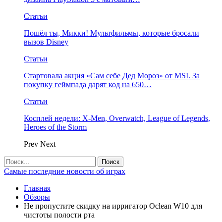
Статьи
Пошёл ты, Микки! Мультфильмы, которые бросали
вызов Disney
Статьи
Стартовала акция «Сам себе Дед Мороз» от MSI. За
покупку геймпада дарят код на 650…
Статьи
Косплей недели: X-Men, Overwatch, League of Legends,
Heroes of the Storm
Prev
Next
Самые последние новости об играх
Главная
Обзоры
Не пропустите скидку на ирригатор Oclean W10 для
чистоты полости рта