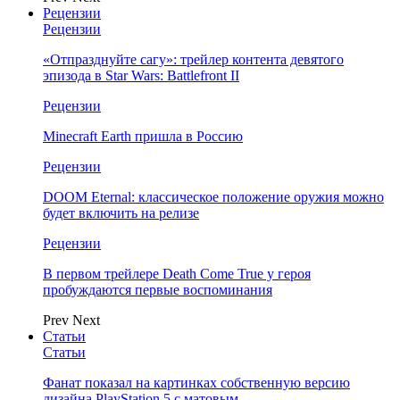
Рецензии
Рецензии
«Отпразднуйте сагу»: трейлер контента девятого
эпизода в Star Wars: Battlefront II
Рецензии
Minecraft Earth пришла в Россию
Рецензии
DOOM Eternal: классическое положение оружия можно
будет включить на релизе
Рецензии
В первом трейлере Death Come True у героя
пробуждаются первые воспоминания
Prev
Next
Статьи
Статьи
Фанат показал на картинках собственную версию
дизайна PlayStation 5 с матовым…