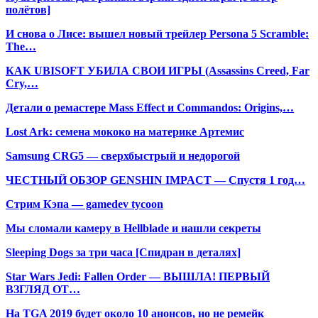
полётов]
И снова о Лисе: вышел новый трейлер Persona 5 Scramble:
The…
КАК UBISOFT УБИЛА СВОИ ИГРЫ (Assassins Creed, Far
Cry,…
Детали о ремастере Mass Effect и Commandos: Origins,…
Lost Ark: cемена мококо на материке Артемис
Samsung CRG5 — сверхбыстрый и недорогой
ЧЕСТНЫЙ ОБЗОР GENSHIN IMPACT — Спустя 1 год…
Стрим Кэпа — gamedev tycoon
Мы сломали камеру в Hellblade и нашли секреты
Sleeping Dogs за три часа [Спидран в деталях]
Star Wars Jedi: Fallen Order — ВЫШЛА! ПЕРВЫЙ
ВЗГЛЯД ОТ…
На TGA 2019 будет около 10 анонсов, но не ремейк