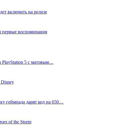
дет включить на релизе
ся первые воспоминания
 PlayStation 5 с матовым…
 Disney
пку геймпада дарят код на 650…
oes of the Storm