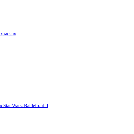
ых мечах
tar Wars: Battlefront II