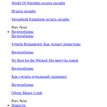
World Of Warships играть онлайн
Играть онлайн
Stronghold Kingdoms играть онлайн
Prev
Next
Видеообзоры
Видеообзоры
Syberia Remastered. Как делают ремастеры
Видеообзоры
No Rest for the Wicked: Ни минуты покоя
Видеообзоры
Как сделать идеальный скриншот
Видеообзоры
Обзор Manor Lords
Prev
Next
Новости