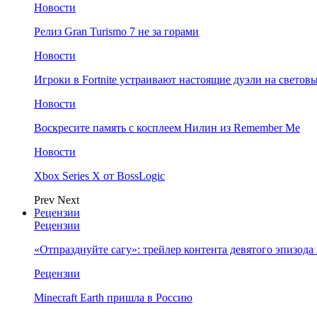
Новости
Релиз Gran Turismo 7 не за горами
Новости
Игроки в Fortnite устраивают настоящие дуэли на светов
Новости
Воскресите память с косплеем Нилин из Remember Me
Новости
Xbox Series X от BossLogic
Prev
Next
Рецензии
Рецензии
«Отпразднуйте сагу»: трейлер контента девятого эпизода в S
Рецензии
Minecraft Earth пришла в Россию