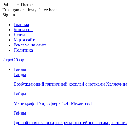
Publisher Theme
I’m a gamer, always have been.
Sign in
Главная
Контакты
Лента
Карта сайта
Реклама на сайте
Политика
ИгроОбзор
Гайды
Гайды
Возбуждающий пятничный косплей с нотками Хэллоуина
Гайды
Майнкрафт Гайд: Дверь 4х4 [Механизм]
Гайды
Где найти все ящики, секреты, контейнеры стим, растен