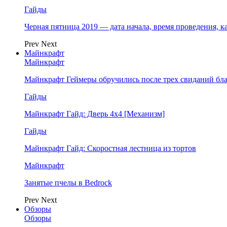
Гайды
Черная пятница 2019 — дата начала, время проведения, к
Prev
Next
Майнкрафт
Майнкрафт
Майнкрафт Геймеры обручились после трех свиданий бл
Гайды
Майнкрафт Гайд: Дверь 4х4 [Механизм]
Гайды
Майнкрафт Гайд: Скоростная лестница из тортов
Майнкрафт
Занятые пчелы в Bedrock
Prev
Next
Обзоры
Обзоры