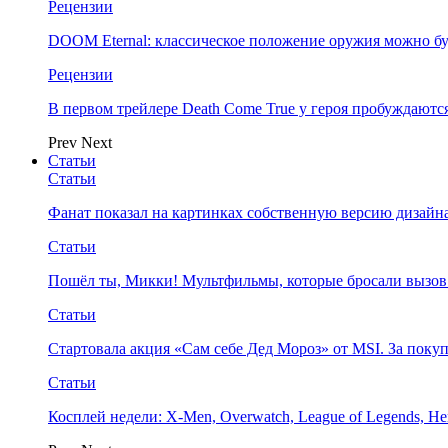
Рецензии
DOOM Eternal: классическое положение оружия можно бу
Рецензии
В первом трейлере Death Come True у героя пробуждают
Prev
Next
Статьи
Статьи
Фанат показал на картинках собственную версию дизайна
Статьи
Пошёл ты, Микки! Мультфильмы, которые бросали вызов
Статьи
Стартовала акция «Сам себе Дед Мороз» от MSI. За поку
Статьи
Косплей недели: X-Men, Overwatch, League of Legends, Her