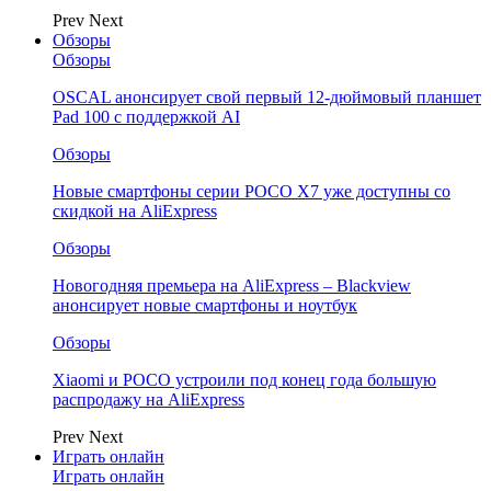
Prev
Next
Обзоры
Обзоры
OSCAL анонсирует свой первый 12-дюймовый планшет
Pad 100 с поддержкой AI
Обзоры
Новые смартфоны серии POCO X7 уже доступны со
скидкой на AliExpress
Обзоры
Новогодняя премьера на AliExpress – Blackview
анонсирует новые смартфоны и ноутбук
Обзоры
Xiaomi и POCO устроили под конец года большую
распродажу на AliExpress
Prev
Next
Играть онлайн
Играть онлайн