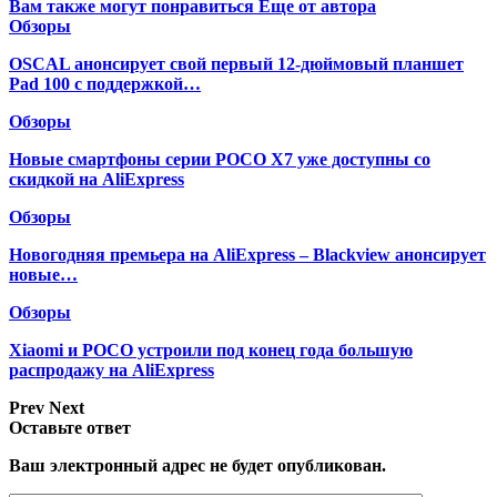
Вам также могут понравиться
Еще от автора
Обзоры
OSCAL анонсирует свой первый 12-дюймовый планшет
Pad 100 с поддержкой…
Обзоры
Новые смартфоны серии POCO X7 уже доступны со
скидкой на AliExpress
Обзоры
Новогодняя премьера на AliExpress – Blackview анонсирует
новые…
Обзоры
Xiaomi и POCO устроили под конец года большую
распродажу на AliExpress
Prev
Next
Оставьте ответ
Ваш электронный адрес не будет опубликован.