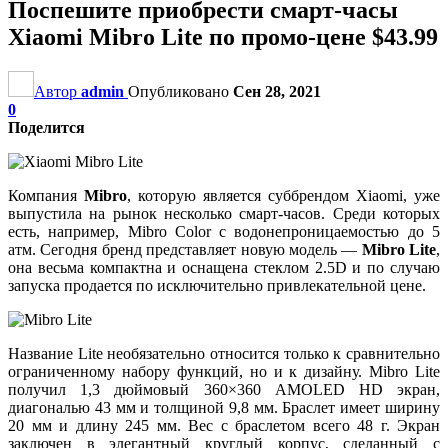
Поспешите приобрести смарт-часы
Xiaomi Mibro Lite по промо-цене $43.99
Автор
admin
Опубликовано
Сен 28, 2021
0
Поделится
Компания
Mibro
, которую является суббрендом Xiaomi, уже
выпустила на рынок несколько смарт-часов. Среди которых
есть, например, Mibro Color с водонепроницаемостью до 5
атм. Сегодня бренд представляет новую модель —
Mibro Lite
,
она весьма компактна и оснащена стеклом 2.5D и по случаю
запуска продается по исключительно привлекательной цене.
Название Lite необязательно относится только к сравнительно
ограниченному набору функций, но и к дизайну. Mibro Lite
получил 1,3 дюймовый 360×360 AMOLED HD экран,
диагональю 43 мм и толщиной 9,8 мм. Браслет имеет ширину
20 мм и длину 245 мм. Вес с браслетом всего 48 г. Экран
заключен в элегантный круглый корпус, сделанный с