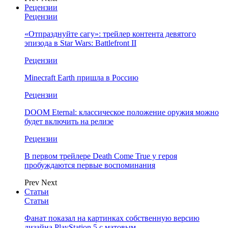
Рецензии
Рецензии
«Отпразднуйте сагу»: трейлер контента девятого
эпизода в Star Wars: Battlefront II
Рецензии
Minecraft Earth пришла в Россию
Рецензии
DOOM Eternal: классическое положение оружия можно
будет включить на релизе
Рецензии
В первом трейлере Death Come True у героя
пробуждаются первые воспоминания
Prev
Next
Статьи
Статьи
Фанат показал на картинках собственную версию
дизайна PlayStation 5 с матовым…