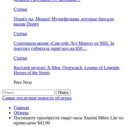
Статьи
Пошёл ты, Микки! Мультфильмы, которые бросали
вызов Disney
Статьи
Стартовала акция «Сам себе Дед Мороз» от MSI. За
покупку геймпада дарят код на 650…
Статьи
Косплей недели: X-Men, Overwatch, League of Legends,
Heroes of the Storm
Prev
Next
Самые последние новости об играх
Главная
Обзоры
Поспешите приобрести смарт-часы Xiaomi Mibro Lite по
промо-цене $43.99