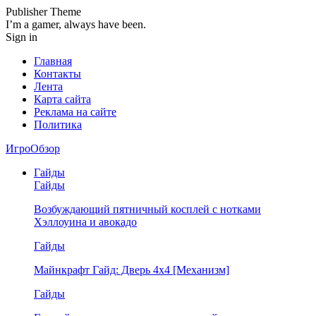
Publisher Theme
I’m a gamer, always have been.
Sign in
Главная
Контакты
Лента
Карта сайта
Реклама на сайте
Политика
ИгроОбзор
Гайды
Гайды
Возбуждающий пятничный косплей с нотками
Хэллоуина и авокадо
Гайды
Майнкрафт Гайд: Дверь 4х4 [Механизм]
Гайды