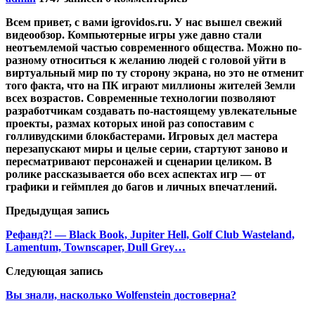
Всем привет, с вами igrovidos.ru. У нас вышел свежий
видеообзор. Компьютерные игры уже давно стали
неотъемлемой частью современного общества. Можно по-
разному относиться к желанию людей с головой уйти в
виртуальный мир по ту сторону экрана, но это не отменит
того факта, что на ПК играют миллионы жителей Земли
всех возрастов. Современные технологии позволяют
разработчикам создавать по-настоящему увлекательные
проекты, размах которых иной раз сопоставим с
голливудскими блокбастерами. Игровых дел мастера
перезапускают миры и целые серии, стартуют заново и
пересматривают персонажей и сценарии целиком. В
ролике рассказывается обо всех аспектах игр — от
графики и геймплея до багов и личных впечатлений.
Предыдущая запись
Рефанд?! — Black Book, Jupiter Hell, Golf Club Wasteland,
Lamentum, Townscaper, Dull Grey…
Следующая запись
Вы знали, насколько Wolfenstein достоверна?