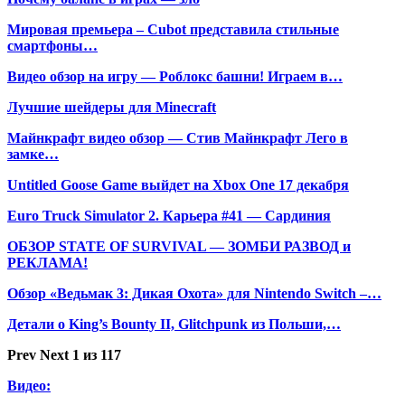
Мировая премьера – Cubot представила стильные
смартфоны…
Видео обзор на игру — Роблокс башни! Играем в…
Лучшие шейдеры для Minecraft
Майнкрафт видео обзор — Стив Майнкрафт Лего в
замке…
Untitled Goose Game выйдет на Xbox One 17 декабря
Euro Truck Simulator 2. Карьера #41 — Сардиния
ОБЗОР STATE OF SURVIVAL — ЗОМБИ РАЗВОД и
РЕКЛАМА!
Обзор «Ведьмак 3: Дикая Охота» для Nintendo Switch –…
Детали о King’s Bounty II, Glitchpunk из Польши,…
Prev
Next
1 из 117
Видео: