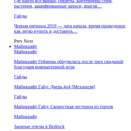
Где найти все ящики, секреты, контейнеры стим,
растения, зашифрованные записи, врагов…
Гайды
Черная пятница 2019 — дата начала, время проведения,
как легко купить и доставить…
Prev
Next
Майнкрафт
Майнкрафт
Майнкрафт Геймеры обручились после трех свиданий
благодаря компьютерной игре
Гайды
Майнкрафт Гайд: Дверь 4х4 [Механизм]
Гайды
Майнкрафт Гайд: Скоростная лестница из тортов
Майнкрафт
Занятые пчелы в Bedrock