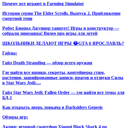
Почему все играют в Farming Simulator
История серии The Elder Scrolls. Выпуск 2. Приближение
смертной тени
Робот Биопод Джуниор танцует! Игры в конструктор —
собрали динозавра! Видео про игры для детей
ШКОЛЬНИКИ ДЕЛАЮТ ИГРЫ 😂GTA 6 ЯРОСЛАВЛЬ?
Гайды:
Гайд Death Stranding — обзор всего оружия
Где найти все ящики, секреты, контейнеры стим,
растения, зашифрованные записи, врагов и отзвуки Силы
в Star Wars Jedi:…
Гайд Star Wars Jedi: Fallen Order — где найти все темы для
БД-1
Как открыть дверь ловкача в Darksiders Genesis
Обзоры игр:
Акция: игровой смартфон Xiaomi Black Shark 4 по