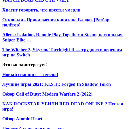
WATCH DOGS СПУСТЯ 7 ЛЕТ
Хватит говорить, что квесты умерли
Откопали «Приключения капитана Блада» [Разбор
полётов]
Aliens: Isolation, Remote Play Together в Steam, настольная
Sniper Elite,…
The Witcher 3, Skyrim, Torchlight II — трудности переноса
игр на Switch
Это вас заинтересует!
Новый снапшот — пчёлы!
Лучшие игры 2021: F.I.S.T.: Forged In Shadow Torch
Обзор Call of Duty: Modern Warfare 2 (2022)
КАК ROCKSTAR УБИЛИ RED DEAD ONLINE ? Пустая
игра!
Обзор Atomic Heart
Почему баланс в играх — зло