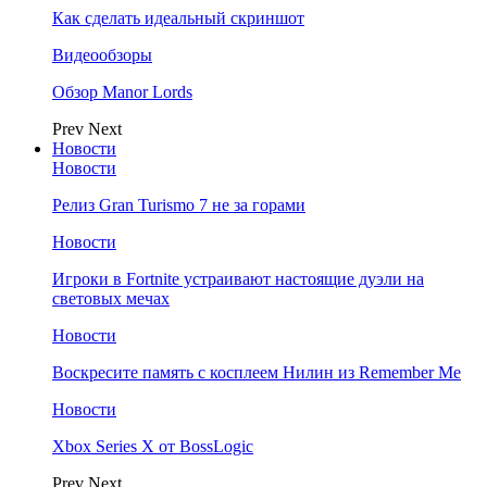
Как сделать идеальный скриншот
Видеообзоры
Обзор Manor Lords
Prev
Next
Новости
Новости
Релиз Gran Turismo 7 не за горами
Новости
Игроки в Fortnite устраивают настоящие дуэли на
световых мечах
Новости
Воскресите память с косплеем Нилин из Remember Me
Новости
Xbox Series X от BossLogic
Prev
Next