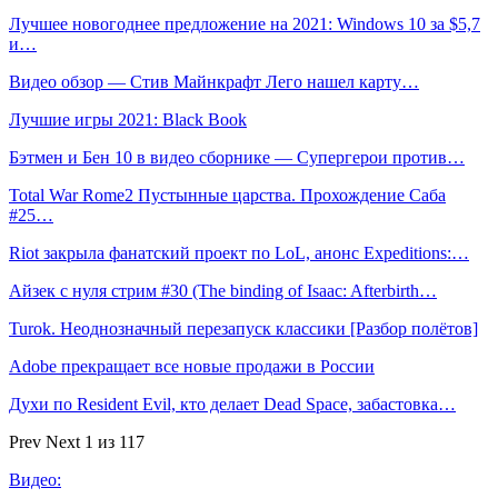
Лучшее новогоднее предложение на 2021: Windows 10 за $5,7
и…
Видео обзор — Стив Майнкрафт Лего нашел карту…
Лучшие игры 2021: Black Book
Бэтмен и Бен 10 в видео сборнике — Супергерои против…
Total War Rome2 Пустынные царства. Прохождение Саба
#25…
Riot закрыла фанатский проект по LoL, анонс Expeditions:…
Айзек с нуля стрим #30 (The binding of Isaac: Afterbirth…
Turok. Неоднозначный перезапуск классики [Разбор полётов]
Adobe прекращает все новые продажи в России
Духи по Resident Evil, кто делает Dead Space, забастовка…
Prev
Next
1 из 117
Видео: