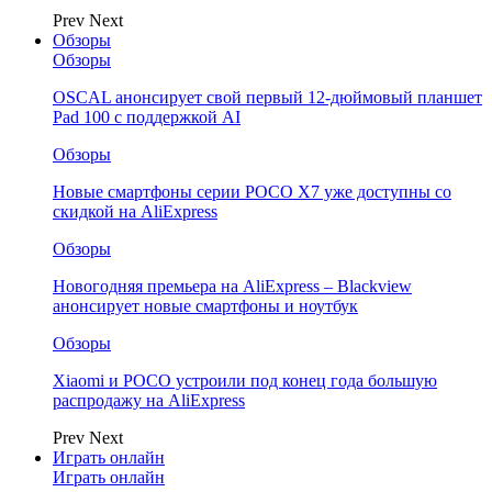
Prev
Next
Обзоры
Обзоры
OSCAL анонсирует свой первый 12-дюймовый планшет
Pad 100 с поддержкой AI
Обзоры
Новые смартфоны серии POCO X7 уже доступны со
скидкой на AliExpress
Обзоры
Новогодняя премьера на AliExpress – Blackview
анонсирует новые смартфоны и ноутбук
Обзоры
Xiaomi и POCO устроили под конец года большую
распродажу на AliExpress
Prev
Next
Играть онлайн
Играть онлайн