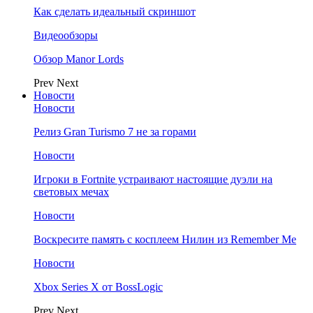
Как сделать идеальный скриншот
Видеообзоры
Обзор Manor Lords
Prev
Next
Новости
Новости
Релиз Gran Turismo 7 не за горами
Новости
Игроки в Fortnite устраивают настоящие дуэли на
световых мечах
Новости
Воскресите память с косплеем Нилин из Remember Me
Новости
Xbox Series X от BossLogic
Prev
Next