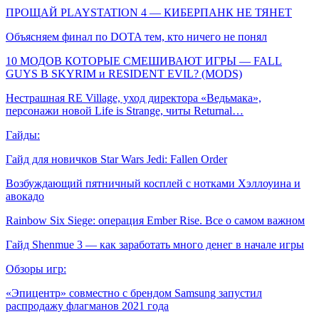
ПРОЩАЙ PLAYSTATION 4 — КИБЕРПАНК НЕ ТЯНЕТ
Объясняем финал по DOTA тем, кто ничего не понял
10 МОДОВ КОТОРЫЕ СМЕШИВАЮТ ИГРЫ — FALL
GUYS В SKYRIM и RESIDENT EVIL? (MODS)
Нестрашная RE Village, уход директора «Ведьмака»,
персонажи новой Life is Strange, читы Returnal…
Гайды:
Гайд для новичков Star Wars Jedi: Fallen Order
Возбуждающий пятничный косплей с нотками Хэллоуина и
авокадо
Rainbow Six Siege: операция Ember Rise. Все о самом важном
Гайд Shenmue 3 — как заработать много денег в начале игры
Обзоры игр:
«Эпицентр» совместно с брендом Samsung запустил
распродажу флагманов 2021 года