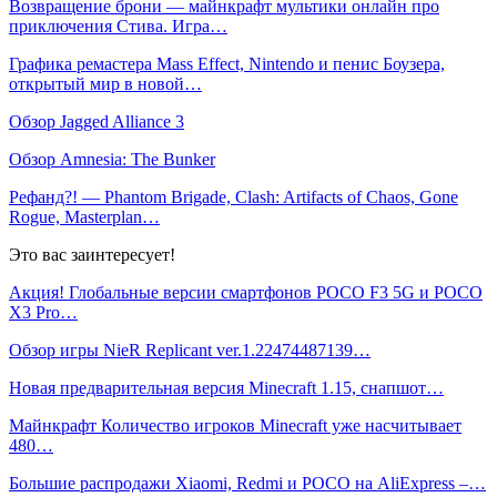
Возвращение брони — майнкрафт мультики онлайн про
приключения Стива. Игра…
Графика ремастера Mass Effect, Nintendo и пенис Боузера,
открытый мир в новой…
Обзор Jagged Alliance 3
Обзор Amnesia: The Bunker
Рефанд?! — Phantom Brigade, Clash: Artifacts of Chaos, Gone
Rogue, Masterplan…
Это вас заинтересует!
Акция! Глобальные версии смартфонов POCO F3 5G и POCO
X3 Pro…
Обзор игры NieR Replicant ver.1.22474487139…
Новая пред­ва­ритель­ная версия Minecraft 1.15, снапшот…
Майнкрафт Количество игроков Minecraft уже насчитывает
480…
Большие распродажи Xiaomi, Redmi и POCO на AliExpress –…