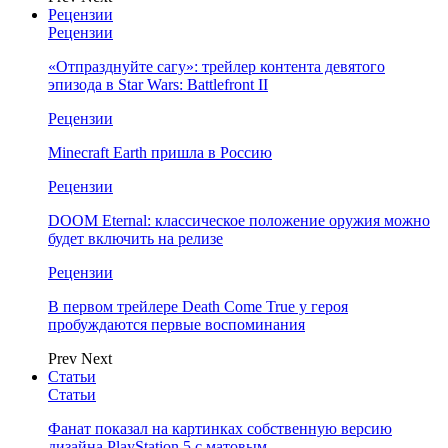
Рецензии
Рецензии
«Отпразднуйте сагу»: трейлер контента девятого
эпизода в Star Wars: Battlefront II
Рецензии
Minecraft Earth пришла в Россию
Рецензии
DOOM Eternal: классическое положение оружия можно
будет включить на релизе
Рецензии
В первом трейлере Death Come True у героя
пробуждаются первые воспоминания
Prev
Next
Статьи
Статьи
Фанат показал на картинках собственную версию
дизайна PlayStation 5 с матовым…