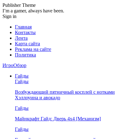
Publisher Theme
I’m a gamer, always have been.
Sign in
Главная
Контакты
Лента
Карта сайта
Реклама на сайте
Политика
ИгроОбзор
Гайды
Гайды
Возбуждающий пятничный косплей с нотками
Хэллоуина и авокадо
Гайды
Майнкрафт Гайд: Дверь 4х4 [Механизм]
Гайды