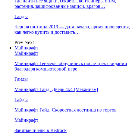
Где найти все ящики, секреты, контейнеры стим,
растения, зашифрованные записи, врагов…
Гайды
Черная пятница 2019 — дата начала, время проведения,
как легко купить и доставить…
Prev
Next
Майнкрафт
Майнкрафт
Майнкрафт Геймеры обручились после трех свиданий
благодаря компьютерной игре
Гайды
Майнкрафт Гайд: Дверь 4х4 [Механизм]
Гайды
Майнкрафт Гайд: Скоростная лестница из тортов
Майнкрафт
Занятые пчелы в Bedrock