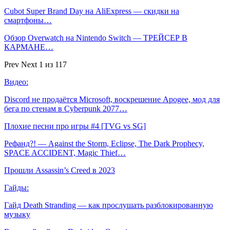
Cubot Super Brand Day на AliExpress — скидки на
смартфоны…
Обзор Overwatch на Nintendo Switch — ТРЕЙСЕР В
КАРМАНЕ…
Prev
Next
1 из 117
Видео:
Discord не продаётся Microsoft, воскрешение Apogee, мод для
бега по стенам в Cyberpunk 2077…
Плохие песни про игры #4 [TVG vs SG]
Рефанд?! — Against the Storm, Eclipse, The Dark Prophecy,
SPACE ACCIDENT, Magic Thief…
Прошли Assassin’s Creed в 2023
Гайды:
Гайд Death Stranding — как прослушать разблокированную
музыку