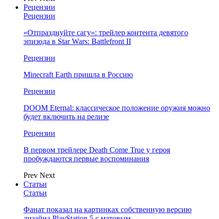
Рецензии
Рецензии
«Отпразднуйте сагу»: трейлер контента девятого
эпизода в Star Wars: Battlefront II
Рецензии
Minecraft Earth пришла в Россию
Рецензии
DOOM Eternal: классическое положение оружия можно
будет включить на релизе
Рецензии
В первом трейлере Death Come True у героя
пробуждаются первые воспоминания
Prev
Next
Статьи
Статьи
Фанат показал на картинках собственную версию
дизайна PlayStation 5 с матовым…