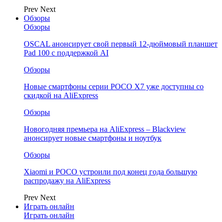
Prev
Next
Обзоры
Обзоры
OSCAL анонсирует свой первый 12-дюймовый планшет
Pad 100 с поддержкой AI
Обзоры
Новые смартфоны серии POCO X7 уже доступны со
скидкой на AliExpress
Обзоры
Новогодняя премьера на AliExpress – Blackview
анонсирует новые смартфоны и ноутбук
Обзоры
Xiaomi и POCO устроили под конец года большую
распродажу на AliExpress
Prev
Next
Играть онлайн
Играть онлайн