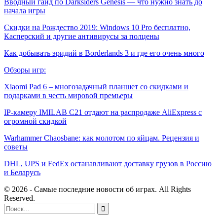
Вводный гайд по Darksiders Genesis — что нужно знать до
начала игры
Скидки на Рождество 2019: Windows 10 Pro бесплатно,
Касперский и другие антивирусы за полцены
Как добывать эридий в Borderlands 3 и где его очень много
Обзоры игр:
Xiaomi Pad 6 – многозадачный планшет со скидками и
подарками в честь мировой премьеры
IP-камеру IMILAB C21 отдают на распродаже AliExpress с
огромной скидкой
Warhammer Chaosbane: как молотом по яйцам. Рецензия и
советы
DHL, UPS и FedEx останавливают доставку грузов в Россию
и Беларусь
© 2026 - Самые последние новости об играх. All Rights
Reserved.