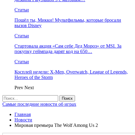
Статьи
Пошёл ты, Микки! Мультфильмы, которые бросали
вызов Disney
Статьи
Стартовала акция «Сам себе Дед Мороз» от MSI. За
покупку геймпада дарят код на 650…
Статьи
Косплей недели: X-Men, Overwatch, League of Legends,
Heroes of the Storm
Prev
Next
Самые последние новости об играх
Главная
Новости
Мировая премьера The Wolf Among Us 2