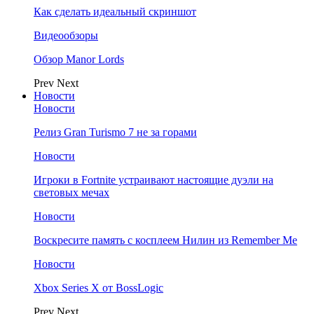
Как сделать идеальный скриншот
Видеообзоры
Обзор Manor Lords
Prev
Next
Новости
Новости
Релиз Gran Turismo 7 не за горами
Новости
Игроки в Fortnite устраивают настоящие дуэли на
световых мечах
Новости
Воскресите память с косплеем Нилин из Remember Me
Новости
Xbox Series X от BossLogic
Prev
Next