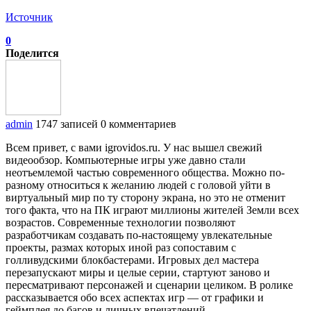
Источник
0
Поделится
admin
1747 записей
0 комментариев
Всем привет, с вами igrovidos.ru. У нас вышел свежий
видеообзор. Компьютерные игры уже давно стали
неотъемлемой частью современного общества. Можно по-
разному относиться к желанию людей с головой уйти в
виртуальный мир по ту сторону экрана, но это не отменит
того факта, что на ПК играют миллионы жителей Земли всех
возрастов. Современные технологии позволяют
разработчикам создавать по-настоящему увлекательные
проекты, размах которых иной раз сопоставим с
голливудскими блокбастерами. Игровых дел мастера
перезапускают миры и целые серии, стартуют заново и
пересматривают персонажей и сценарии целиком. В ролике
рассказывается обо всех аспектах игр — от графики и
геймплея до багов и личных впечатлений.