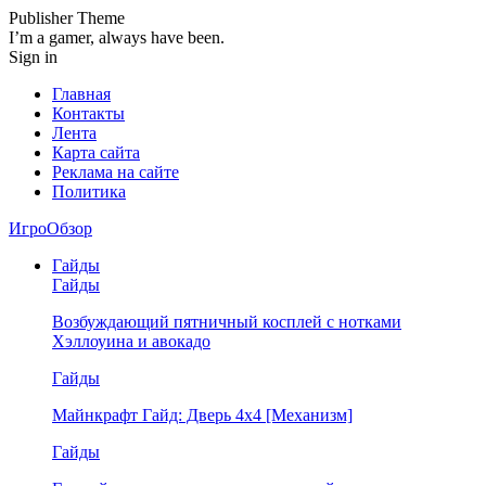
Publisher Theme
I’m a gamer, always have been.
Sign in
Главная
Контакты
Лента
Карта сайта
Реклама на сайте
Политика
ИгроОбзор
Гайды
Гайды
Возбуждающий пятничный косплей с нотками
Хэллоуина и авокадо
Гайды
Майнкрафт Гайд: Дверь 4х4 [Механизм]
Гайды