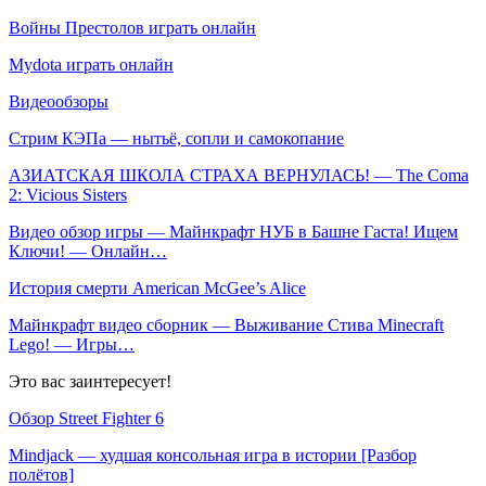
Войны Престолов играть онлайн
Mydota играть онлайн
Видеообзоры
Стрим КЭПа — нытьё, сопли и самокопание
АЗИАТСКАЯ ШКОЛА СТРАХА ВЕРНУЛАСЬ! — The Coma
2: Vicious Sisters
Видео обзор игры — Майнкрафт НУБ в Башне Гаста! Ищем
Ключи! — Онлайн…
История смерти American McGee’s Alice
Майнкрафт видео сборник — Выживание Стива Minecraft
Lego! — Игры…
Это вас заинтересует!
Обзор Street Fighter 6
Mindjack — худшая консольная игра в истории [Разбор
полётов]