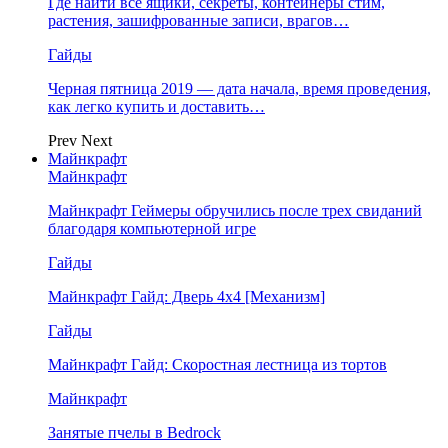
Где найти все ящики, секреты, контейнеры стим,
растения, зашифрованные записи, врагов…
Гайды
Черная пятница 2019 — дата начала, время проведения,
как легко купить и доставить…
Prev
Next
Майнкрафт
Майнкрафт
Майнкрафт Геймеры обручились после трех свиданий
благодаря компьютерной игре
Гайды
Майнкрафт Гайд: Дверь 4х4 [Механизм]
Гайды
Майнкрафт Гайд: Скоростная лестница из тортов
Майнкрафт
Занятые пчелы в Bedrock