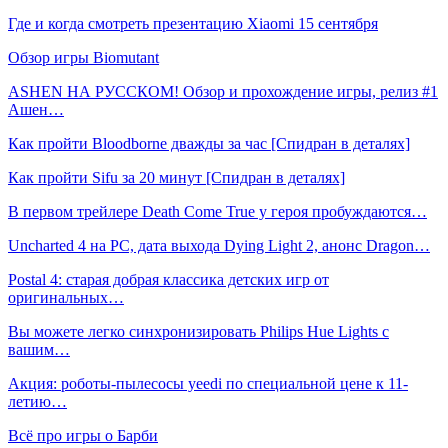
Где и когда смотреть презентацию Xiaomi 15 сентября
Обзор игры Biomutant
ASHEN НА РУССКОМ! Обзор и прохождение игры, релиз #1
Ашен…
Как пройти Bloodborne дважды за час [Спидран в деталях]
Как пройти Sifu за 20 минут [Спидран в деталях]
В первом трейлере Death Come True у героя пробуждаются…
Uncharted 4 на PC, дата выхода Dying Light 2, анонс Dragon…
Postal 4: старая добрая классика детских игр от
оригинальных…
Вы можете легко синхронизировать Philips Hue Lights с
вашим…
Акция: роботы-пылесосы yeedi по специальной цене к 11-
летию…
Всё про игры о Барби