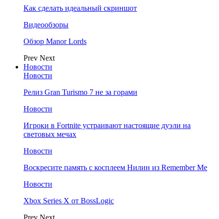
Как сделать идеальный скриншот
Видеообзоры
Обзор Manor Lords
Prev
Next
Новости
Новости
Релиз Gran Turismo 7 не за горами
Новости
Игроки в Fortnite устраивают настоящие дуэли на
световых мечах
Новости
Воскресите память с косплеем Нилин из Remember Me
Новости
Xbox Series X от BossLogic
Prev
Next