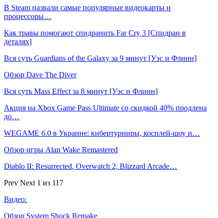
В Steam назвали самые популярные видеокарты и
процессоры…
Как травы помогают спидранить Far Cry 3 [Спидран в
деталях]
Вся суть Guardians of the Galaxy за 9 минут [Уэс и Флинн]
Обзор Dave The Diver
Вся суть Mass Effect за 8 минут [Уэс и Флинн]
Акция на Xbox Game Pass Ultimate со скидкой 40% продлена
до…
WEGAME 6.0 в Украине: кибертурниры, косплей-шоу и…
Обзор игры Alan Wake Remastered
Diablo II: Resurrected, Overwatch 2, Blizzard Arcade…
Prev
Next
1 из 117
Видео:
Обзор System Shock Remake