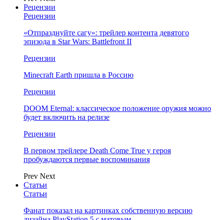
Рецензии
Рецензии
«Отпразднуйте сагу»: трейлер контента девятого
эпизода в Star Wars: Battlefront II
Рецензии
Minecraft Earth пришла в Россию
Рецензии
DOOM Eternal: классическое положение оружия можно
будет включить на релизе
Рецензии
В первом трейлере Death Come True у героя
пробуждаются первые воспоминания
Prev
Next
Статьи
Статьи
Фанат показал на картинках собственную версию
дизайна PlayStation 5 с матовым…