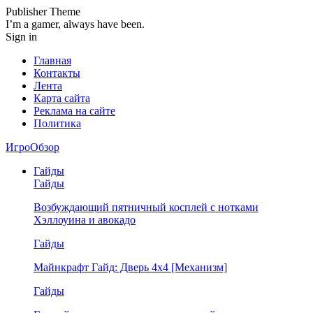
Publisher Theme
I’m a gamer, always have been.
Sign in
Главная
Контакты
Лента
Карта сайта
Реклама на сайте
Политика
ИгроОбзор
Гайды
Гайды
Возбуждающий пятничный косплей с нотками
Хэллоуина и авокадо
Гайды
Майнкрафт Гайд: Дверь 4х4 [Механизм]
Гайды