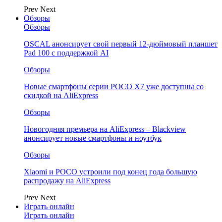
Prev
Next
Обзоры
Обзоры
OSCAL анонсирует свой первый 12-дюймовый планшет
Pad 100 с поддержкой AI
Обзоры
Новые смартфоны серии POCO X7 уже доступны со
скидкой на AliExpress
Обзоры
Новогодняя премьера на AliExpress – Blackview
анонсирует новые смартфоны и ноутбук
Обзоры
Xiaomi и POCO устроили под конец года большую
распродажу на AliExpress
Prev
Next
Играть онлайн
Играть онлайн