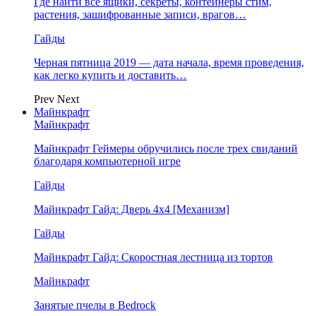
Где найти все ящики, секреты, контейнеры стим,
растения, зашифрованные записи, врагов…
Гайды
Черная пятница 2019 — дата начала, время проведения,
как легко купить и доставить…
Prev
Next
Майнкрафт
Майнкрафт
Майнкрафт Геймеры обручились после трех свиданий
благодаря компьютерной игре
Гайды
Майнкрафт Гайд: Дверь 4х4 [Механизм]
Гайды
Майнкрафт Гайд: Скоростная лестница из тортов
Майнкрафт
Занятые пчелы в Bedrock