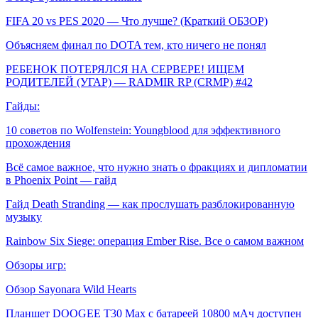
FIFA 20 vs PES 2020 — Что лучше? (Краткий ОБЗОР)
Объясняем финал по DOTA тем, кто ничего не понял
РЕБЕНОК ПОТЕРЯЛСЯ НА СЕРВЕРЕ! ИЩЕМ
РОДИТЕЛЕЙ (УГАР) — RADMIR RP (CRMP) #42
Гайды:
10 советов по Wolfenstein: Youngblood для эффективного
прохождения
Всё самое важное, что нужно знать о фракциях и дипломатии
в Phoenix Point — гайд
Гайд Death Stranding — как прослушать разблокированную
музыку
Rainbow Six Siege: операция Ember Rise. Все о самом важном
Обзоры игр:
Обзор Sayonara Wild Hearts
Планшет DOOGEE T30 Max с батареей 10800 мАч доступен