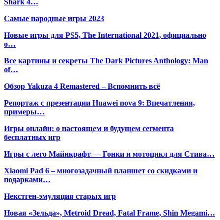
Shark 4…
Самые народные игры 2023
Новые игры для PS5, The International 2021, официально
о…
Все картины и секреты The Dark Pictures Anthology: Man
of…
Обзор Yakuza 4 Remastered – Вспомнить всё
Репортаж с презентации Huawei nova 9: Впечатления,
примеры…
Игры онлайн: о настоящем и будущем сегмента
бесплатных игр
Игры с лего Майнкрафт — Гонки и мотоцикл для Стива…
Xiaomi Pad 6 – многозадачный планшет со скидками и
подарками…
Некстген-эмуляция старых игр
Новая «Зельда», Metroid Dread, Fatal Frame, Shin Megami…