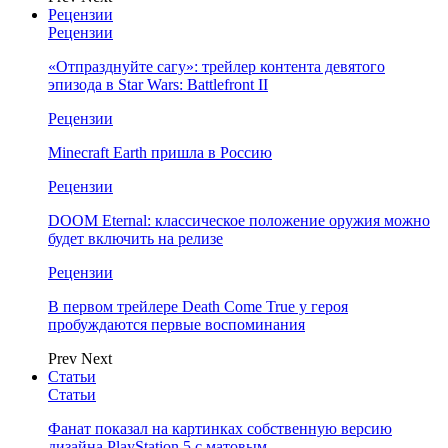
Рецензии
Рецензии
«Отпразднуйте сагу»: трейлер контента девятого
эпизода в Star Wars: Battlefront II
Рецензии
Minecraft Earth пришла в Россию
Рецензии
DOOM Eternal: классическое положение оружия можно
будет включить на релизе
Рецензии
В первом трейлере Death Come True у героя
пробуждаются первые воспоминания
Prev
Next
Статьи
Статьи
Фанат показал на картинках собственную версию
дизайна PlayStation 5 с матовым…