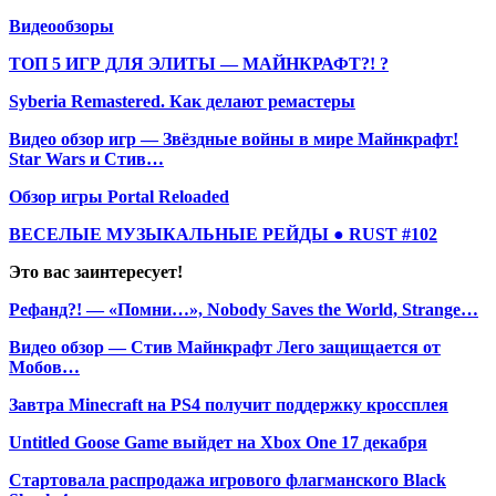
Видеообзоры
ТОП 5 ИГР ДЛЯ ЭЛИТЫ — МАЙНКРАФТ?! ?
Syberia Remastered. Как делают ремастеры
Видео обзор игр — Звёздные войны в мире Майнкрафт!
Star Wars и Стив…
Обзор игры Portal Reloaded
ВЕСЕЛЫЕ МУЗЫКАЛЬНЫЕ РЕЙДЫ ● RUST #102
Это вас заинтересует!
Рефанд?! — «Помни…», Nobody Saves the World, Strange…
Видео обзор — Стив Майнкрафт Лего защищается от
Мобов…
Завтра Minecraft на PS4 получит поддержку кроссплея
Untitled Goose Game выйдет на Xbox One 17 декабря
Стартовала распродажа игрового флагманского Black