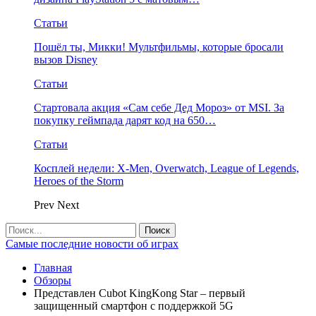
Статьи
Пошёл ты, Микки! Мультфильмы, которые бросали
вызов Disney
Статьи
Стартовала акция «Сам себе Дед Мороз» от MSI. За
покупку геймпада дарят код на 650…
Статьи
Косплей недели: X-Men, Overwatch, League of Legends,
Heroes of the Storm
Prev
Next
Самые последние новости об играх
Главная
Обзоры
Представлен Cubot KingKong Star – первый
защищенный смартфон с поддержкой 5G