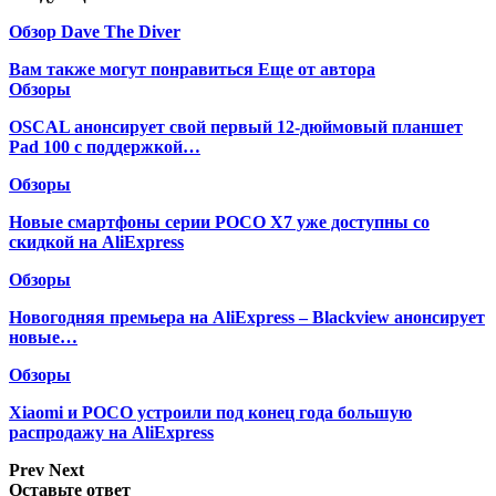
Обзор Dave The Diver
Вам также могут понравиться
Еще от автора
Обзоры
OSCAL анонсирует свой первый 12-дюймовый планшет
Pad 100 с поддержкой…
Обзоры
Новые смартфоны серии POCO X7 уже доступны со
скидкой на AliExpress
Обзоры
Новогодняя премьера на AliExpress – Blackview анонсирует
новые…
Обзоры
Xiaomi и POCO устроили под конец года большую
распродажу на AliExpress
Prev
Next
Оставьте ответ