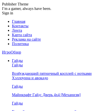
Publisher Theme
I’m a gamer, always have been.
Sign in
Главная
Контакты
Лента
Карта сайта
Реклама на сайте
Политика
ИгроОбзор
Гайды
Гайды
Возбуждающий пятничный косплей с нотками
Хэллоуина и авокадо
Гайды
Майнкрафт Гайд: Дверь 4х4 [Механизм]
Гайды