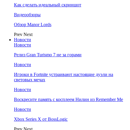
Как сделать идеальный скриншот
Видеообзоры
Обзор Manor Lords
Prev
Next
Новости
Новости
Релиз Gran Turismo 7 не за горами
Новости
Игроки в Fortnite устраивают настоящие дуэли на
световых мечах
Новости
Воскресите память с косплеем Нилин из Remember Me
Новости
Xbox Series X от BossLogic
Prev
Next