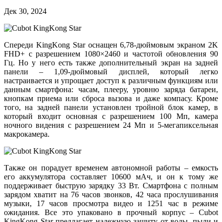
Дек 30, 2024
Спереди KingKong Star оснащен 6,78-дюймовым экраном 2K
FHD+ с разрешением 1080×2460 и частотой обновления 90
Гц. Но у него есть также дополнительный экран на задней
панели – 1,09-дюймовый дисплей, который легко
настраивается и упрощает доступ к различным функциям или
данным смартфона: часам, плееру, уровню заряда батареи,
кнопкам приема или сброса вызова и даже компасу. Кроме
того, на задней панели установлен тройной блок камер, в
который входит основная с разрешением 100 Мп, камера
ночного видения с разрешением 24 Мп и 5-мегапиксельная
макрокамера.
Также он порадует временем автономной работы – емкость
его аккумулятора составляет 10600 мАч, и он к тому же
поддерживает быструю зарядку 33 Вт. Смартфона с полным
зарядом хватит на 76 часов звонков, 42 часа прослушивания
музыки, 17 часов просмотра видео и 1251 час в режиме
ожидания. Все это упаковано в прочный корпус – Cubot
KingKong Star предлагает надежную защиту от воды, пыли и