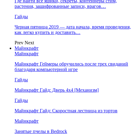
Где найти все ящики, секреты, контейнеры стим,
растения, зашифрованные записи, врагов…
Гайды
Черная пятница 2019 — дата начала, время проведения,
как легко купить и доставить…
Prev
Next
Майнкрафт
Майнкрафт
Майнкрафт Геймеры обручились после трех свиданий
благодаря компьютерной игре
Гайды
Майнкрафт Гайд: Дверь 4х4 [Механизм]
Гайды
Майнкрафт Гайд: Скоростная лестница из тортов
Майнкрафт
Занятые пчелы в Bedrock