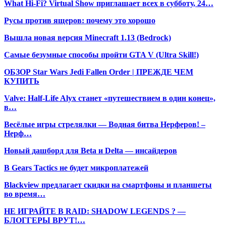
What Hi-Fi? Virtual Show приглашает всех в субботу, 24…
Русы против ящеров: почему это хорошо
Вышла новая версия Minecraft 1.13 (Bedrock)
Самые безумные способы пройти GTA V (Ultra Skill!)
ОБЗОР Star Wars Jedi Fallen Order | ПРЕЖДЕ ЧЕМ
КУПИТЬ
Valve: Half-Life Alyx станет «путешествием в один конец»,
в…
Весёлые игры стрелялки — Водная битва Нерферов! –
Нерф…
Новый дашборд для Beta и Delta — инсайдеров
В Gears Tactics не будет микроплатежей
Blackview предлагает скидки на смартфоны и планшеты
во время…
НЕ ИГРАЙТЕ В RAID: SHADOW LEGENDS ? —
БЛОГГЕРЫ ВРУТ!…