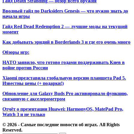
Гайд Death Stranding — обзор всего оружия
Вводный гайд по Darksiders Genesis — что нужно знать до
начала игры
Гайд Red Dead Redemption 2 — лучшие моды на текущий
момент
Как добывать эридий в Borderlands 3 и где его очень много
Обзоры игр:
НАТО заявило, что готово годами поддерживать Киев в
войне против России
Xiaomi представила глобальную версию планшета Pad 5.
Известны цены (+ подарки!)
Обновление для Galaxy Buds Pro активировало функцию,
связанную с акселерометром
Отчёт о презентации Huawei: HarmonyOS, MatePad Pro,
Watch 3 и не только
© 2026 - Самые последние новости об играх. All Rights
Reserved.