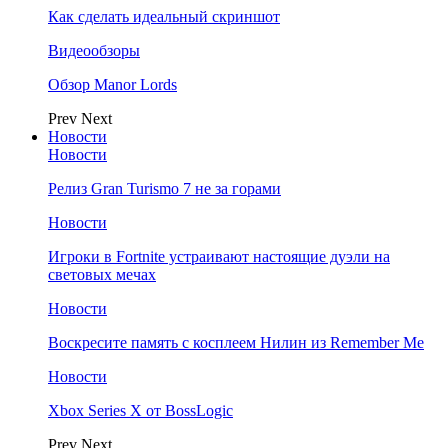
Как сделать идеальный скриншот
Видеообзоры
Обзор Manor Lords
Prev
Next
Новости
Новости
Релиз Gran Turismo 7 не за горами
Новости
Игроки в Fortnite устраивают настоящие дуэли на
световых мечах
Новости
Воскресите память с косплеем Нилин из Remember Me
Новости
Xbox Series X от BossLogic
Prev
Next