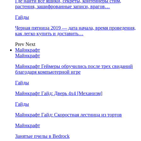
Где найти все ящики, секреты, контейнеры стим,
растения, зашифрованные записи, врагов…
Гайды
Черная пятница 2019 — дата начала, время проведения,
как легко купить и доставить…
Prev
Next
Майнкрафт
Майнкрафт
Майнкрафт Геймеры обручились после трех свиданий
благодаря компьютерной игре
Гайды
Майнкрафт Гайд: Дверь 4х4 [Механизм]
Гайды
Майнкрафт Гайд: Скоростная лестница из тортов
Майнкрафт
Занятые пчелы в Bedrock