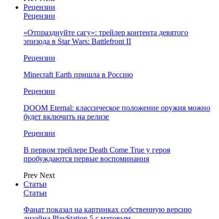
Рецензии
Рецензии
«Отпразднуйте сагу»: трейлер контента девятого
эпизода в Star Wars: Battlefront II
Рецензии
Minecraft Earth пришла в Россию
Рецензии
DOOM Eternal: классическое положение оружия можно
будет включить на релизе
Рецензии
В первом трейлере Death Come True у героя
пробуждаются первые воспоминания
Prev
Next
Статьи
Статьи
Фанат показал на картинках собственную версию
дизайна PlayStation 5 с матовым…