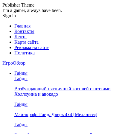
Publisher Theme
I’m a gamer, always have been.
Sign in
Главная
Контакты
Лента
Карта сайта
Реклама на сайте
Политика
ИгроОбзор
Гайды
Гайды
Возбуждающий пятничный косплей с нотками
Хэллоуина и авокадо
Гайды
Майнкрафт Гайд: Дверь 4х4 [Механизм]
Гайды