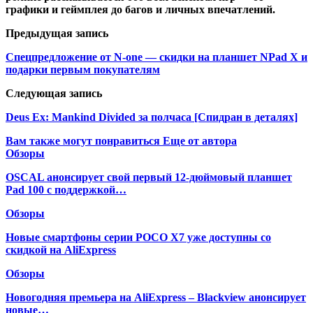
графики и геймплея до багов и личных впечатлений.
Предыдущая запись
Спецпредложение от N-one — скидки на планшет NPad X и
подарки первым покупателям
Следующая запись
Deus Ex: Mankind Divided за полчаса [Спидран в деталях]
Вам также могут понравиться
Еще от автора
Обзоры
OSCAL анонсирует свой первый 12-дюймовый планшет
Pad 100 с поддержкой…
Обзоры
Новые смартфоны серии POCO X7 уже доступны со
скидкой на AliExpress
Обзоры
Новогодняя премьера на AliExpress – Blackview анонсирует
новые…