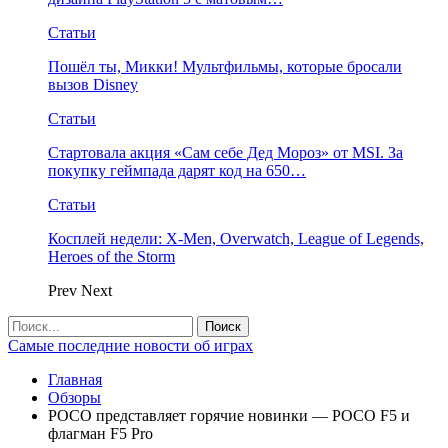
Статьи
Пошёл ты, Микки! Мультфильмы, которые бросали
вызов Disney
Статьи
Стартовала акция «Сам себе Дед Мороз» от MSI. За
покупку геймпада дарят код на 650…
Статьи
Косплей недели: X-Men, Overwatch, League of Legends,
Heroes of the Storm
Prev
Next
Самые последние новости об играх
Главная
Обзоры
POCO представляет горячие новинки — POCO F5 и
флагман F5 Pro