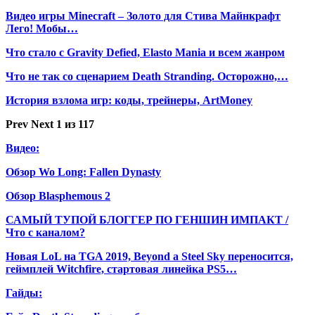
Видео игры Minecraft – Золото для Стива Майнкрафт
Лего! Мобы…
Что стало с Gravity Defied, Elasto Mania и всем жанром
Что не так со сценарием Death Stranding. Осторожно,…
История взлома игр: коды, трейнеры, ArtMoney
Prev
Next
1 из 117
Видео:
Обзор Wo Long: Fallen Dynasty
Обзор Blasphemous 2
САМЫЙ ТУПОЙ БЛОГГЕР ПО ГЕНШИН ИМПАКТ /
Что с каналом?
Новая LoL на TGA 2019, Beyond a Steel Sky переносится,
геймплей Witchfire, стартовая линейка PS5…
Гайды: