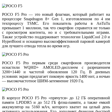
POCO F5 Pro — это новый флагман, который работает на
процессоре Snapdragon 8+ Gen 1, изготовленном по 4 нм
техпроцессу TSMC. Его показатель работы в AnTuTu
превышает 1 миллион, так что смартфон справится не только
с просмотром контента, но и с требовательными играми.
Также устройство поддерживает технологии LiquidCool 2.0 и
HyperBoost и оснащено высокоэффективной паровой камерой
для лучшего отвода тепла во время игр.
POCO F5 Pro первым среди смартфонов производителя
оснастили WQHD+ AMOLED-дисплеем с разрешением
3200×1440 и частотой обновления 120 Гц. В дневных
условиях экран предлагает пиковую яркость 1400 нит, а ночью
— высокочастотное ШИМ-затемнение 1920 Гц.
В корпусе POCO F5 Pro «прячутся» до 12 ГБ оперативной
памяти LPDDR5 и до 512 ГБ флэш-памяти, а также емкий
аккумулятор на 5160 мАч, которого хватит на целый день
активного использования. Его дополняет функция быстрой