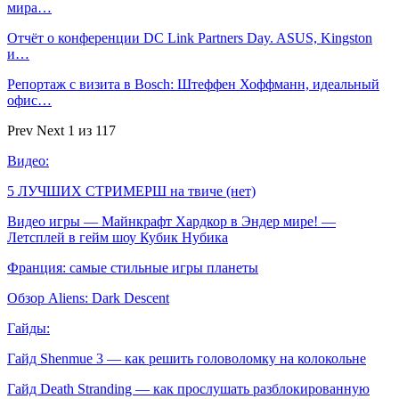
мира…
Отчёт о конференции DC Link Partners Day. ASUS, Kingston
и…
Репортаж с визита в Bosch: Штеффен Хоффманн, идеальный
офис…
Prev
Next
1 из 117
Видео:
5 ЛУЧШИХ СТРИМЕРШ на твиче (нет)
Видео игры — Майнкрафт Хардкор в Эндер мире! —
Летсплей в гейм шоу Кубик Нубика
Франция: самые стильные игры планеты
Обзор Aliens: Dark Descent
Гайды:
Гайд Shenmue 3 — как решить головоломку на колокольне
Гайд Death Stranding — как прослушать разблокированную