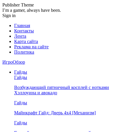
Publisher Theme
I’m a gamer, always have been.
Sign in
Главная
Контакты
Лента
Карта сайта
Реклама на сайте
Политика
ИгроОбзор
Гайды
Гайды
Возбуждающий пятничный косплей с нотками
Хэллоуина и авокадо
Гайды
Майнкрафт Гайд: Дверь 4х4 [Механизм]
Гайды