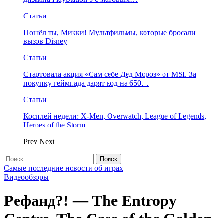
Статьи
Пошёл ты, Микки! Мультфильмы, которые бросали
вызов Disney
Статьи
Стартовала акция «Сам себе Дед Мороз» от MSI. За
покупку геймпада дарят код на 650…
Статьи
Косплей недели: X-Men, Overwatch, League of Legends,
Heroes of the Storm
Prev
Next
Самые последние новости об играх
Видеообзоры
Рефанд?! — The Entropy