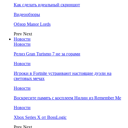
Как сделать идеальный скриншот
Видеообзоры
Обзор Manor Lords
Prev
Next
Новости
Новости
Релиз Gran Turismo 7 не за горами
Новости
Игроки в Fortnite устраивают настоящие дуэли на
световых мечах
Новости
Воскресите память с косплеем Нилин из Remember Me
Новости
Xbox Series X от BossLogic
Prev
Next