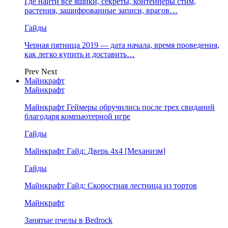
Где найти все ящики, секреты, контейнеры стим,
растения, зашифрованные записи, врагов…
Гайды
Черная пятница 2019 — дата начала, время проведения,
как легко купить и доставить…
Prev
Next
Майнкрафт
Майнкрафт
Майнкрафт Геймеры обручились после трех свиданий
благодаря компьютерной игре
Гайды
Майнкрафт Гайд: Дверь 4х4 [Механизм]
Гайды
Майнкрафт Гайд: Скоростная лестница из тортов
Майнкрафт
Занятые пчелы в Bedrock