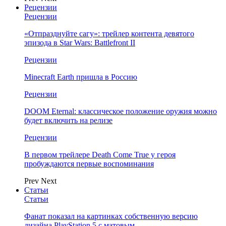
Рецензии
Рецензии
«Отпразднуйте сагу»: трейлер контента девятого
эпизода в Star Wars: Battlefront II
Рецензии
Minecraft Earth пришла в Россию
Рецензии
DOOM Eternal: классическое положение оружия можно
будет включить на релизе
Рецензии
В первом трейлере Death Come True у героя
пробуждаются первые воспоминания
Prev
Next
Статьи
Статьи
Фанат показал на картинках собственную версию
дизайна PlayStation 5 с матовым…