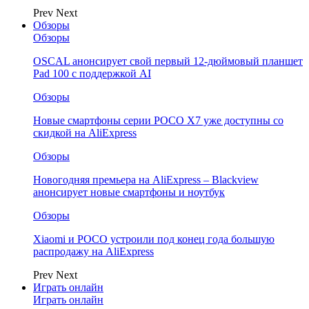
Prev
Next
Обзоры
Обзоры
OSCAL анонсирует свой первый 12-дюймовый планшет
Pad 100 с поддержкой AI
Обзоры
Новые смартфоны серии POCO X7 уже доступны со
скидкой на AliExpress
Обзоры
Новогодняя премьера на AliExpress – Blackview
анонсирует новые смартфоны и ноутбук
Обзоры
Xiaomi и POCO устроили под конец года большую
распродажу на AliExpress
Prev
Next
Играть онлайн
Играть онлайн