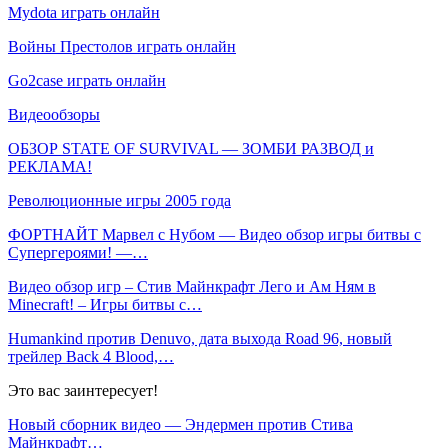
Mydota играть онлайн
Войны Престолов играть онлайн
Go2case играть онлайн
Видеообзоры
ОБЗОР STATE OF SURVIVAL — ЗОМБИ РАЗВОД и
РЕКЛАМА!
Революционные игры 2005 года
ФОРТНАЙТ Марвел с Нубом — Видео обзор игры битвы с
Супергероями! —…
Видео обзор игр – Стив Майнкрафт Лего и Ам Ням в
Minecraft! – Игры битвы с…
Humankind против Denuvo, дата выхода Road 96, новый
трейлер Back 4 Blood,…
Это вас заинтересует!
Новый сборник видео — Эндермен против Стива
Майнкрафт…