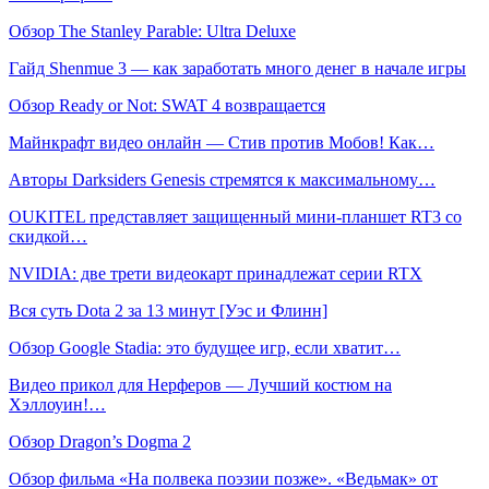
Обзор The Stanley Parable: Ultra Deluxe
Гайд Shenmue 3 — как заработать много денег в начале игры
Обзор Ready or Not: SWAT 4 возвращается
Майнкрафт видео онлайн — Стив против Мобов! Как…
Авторы Darksiders Genesis стремятся к максимальному…
OUKITEL представляет защищенный мини-планшет RT3 со
скидкой…
NVIDIA: две трети видеокарт принадлежат серии RTX
Вся суть Dota 2 за 13 минут [Уэс и Флинн]
Обзор Google Stadia: это будущее игр, если хватит…
Видео прикол для Нерферов — Лучший костюм на
Хэллоуин!…
Обзор Dragon’s Dogma 2
Обзор фильма «На полвека поэзии позже». «Ведьмак» от