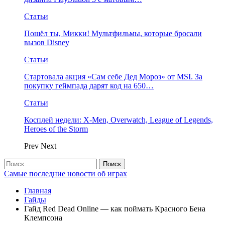
Статьи
Пошёл ты, Микки! Мультфильмы, которые бросали
вызов Disney
Статьи
Стартовала акция «Сам себе Дед Мороз» от MSI. За
покупку геймпада дарят код на 650…
Статьи
Косплей недели: X-Men, Overwatch, League of Legends,
Heroes of the Storm
Prev
Next
Самые последние новости об играх
Главная
Гайды
Гайд Red Dead Online — как поймать Красного Бена
Клемпсона