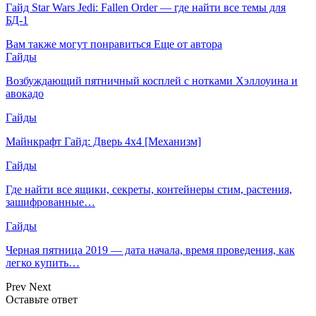
Гайд Star Wars Jedi: Fallen Order — где найти все темы для
БД-1
Вам также могут понравиться
Еще от автора
Гайды
Возбуждающий пятничный косплей с нотками Хэллоуина и
авокадо
Гайды
Майнкрафт Гайд: Дверь 4х4 [Механизм]
Гайды
Где найти все ящики, секреты, контейнеры стим, растения,
зашифрованные…
Гайды
Черная пятница 2019 — дата начала, время проведения, как
легко купить…
Prev
Next
Оставьте ответ