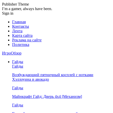
Publisher Theme
I’m a gamer, always have been.
Sign in
Главная
Контакты
Лента
Карта сайта
Реклама на сайте
Политика
ИгроОбзор
Гайды
Гайды
Возбуждающий пятничный косплей с нотками
Хэллоуина и авокадо
Гайды
Майнкрафт Гайд: Дверь 4х4 [Механизм]
Гайды