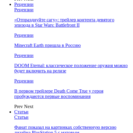
Рецензии
Рецензии
«Отпразднуйте сагу»: трейлер контента девятого
эпизода в Star Wars: Battlefront II
Рецензии
Minecraft Earth пришла в Россию
Рецензии
DOOM Eternal: классическое положение оружия можно
будет включить на релизе
Рецензии
В первом трейлере Death Come True у героя
пробуждаются первые воспоминания
Prev
Next
Статьи
Статьи
Фанат показал на картинках собственную версию
дизайна PlayStation 5 с матовым…