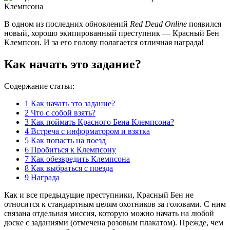
В одном из последних обновлений
Red Dead Online
появился
новый, хорошо экипированный преступник — Красный Бен
Клемпсон. И за его голову полагается отличная награда!
Как начать это задание?
Содержание статьи:
1
Как начать это задание?
2
Что с собой взять?
3
Как поймать Красного Бена Клемпсона?
4
Встреча с информатором и взятка
5
Как попасть на поезд
6
Пробиться к Клемпсону
7
Как обезвредить Клемпсона
8
Как выбраться с поезда
9
Награда
Как и все предыдущие преступники, Красный Бен не
относится к стандартным целям охотников за головами. С ним
связана отдельная миссия, которую можно начать на любой
доске с заданиями (отмечена розовым плакатом). Прежде, чем