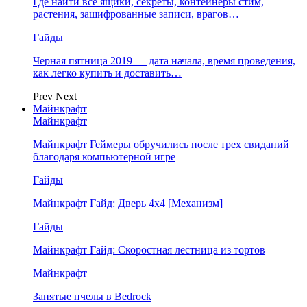
Где найти все ящики, секреты, контейнеры стим,
растения, зашифрованные записи, врагов…
Гайды
Черная пятница 2019 — дата начала, время проведения,
как легко купить и доставить…
Prev
Next
Майнкрафт
Майнкрафт
Майнкрафт Геймеры обручились после трех свиданий
благодаря компьютерной игре
Гайды
Майнкрафт Гайд: Дверь 4х4 [Механизм]
Гайды
Майнкрафт Гайд: Скоростная лестница из тортов
Майнкрафт
Занятые пчелы в Bedrock