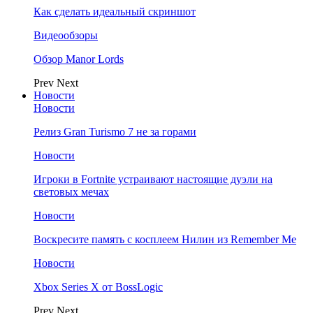
Как сделать идеальный скриншот
Видеообзоры
Обзор Manor Lords
Prev
Next
Новости
Новости
Релиз Gran Turismo 7 не за горами
Новости
Игроки в Fortnite устраивают настоящие дуэли на
световых мечах
Новости
Воскресите память с косплеем Нилин из Remember Me
Новости
Xbox Series X от BossLogic
Prev
Next