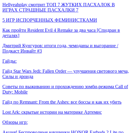
Hellyeahplay смотрит ТОП 7 ЖУТКИХ ПАСХАЛОК В
ИГРАХ СТРАШНЫЕ ПАСХАЛКИ 7
5 ИГР ИСПОРЧЕННЫХ ФЕМИНИСТКАМИ
Как пройти Resident Evil 4 Remake за два часа [Спидран в
деталях]
Дмитрий Кунгуров: итоги года, чемоданы и выгорание /
Подкаст Инвайт #3
Гайды:
Гайд Star Wars Jedi: Fallen Order — улучшения светового меча,
Силы и дроида
Советы по выживанию и прохождению зомби-режима Call of
Duty: Mobile
Гайд по Remnant: From the Ashes: все боссы и как их убить
Lost Ark: скрытые истории на материке Артемис
Обзоры игр:
Акция! Беспроводные наушники HONOR Earbuds 2 Lite по