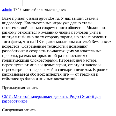
admin
1747 записей
0 комментариев
Всем привет, с вами igrovidos.ru. У нас вышел свежий
видеообзор. Компьютерные игры уже давно стали
неотъемлемой частью современного общества. Можно по-
разному относиться к желанию людей с головой уйти в
виртуальный мир по ту сторону экрана, но это не отменит
того факта, что на ПК играют миллионы жителей Земли всех
возрастов. Современные технологии позволяют
разработчикам создавать по-настоящему увлекательные
проекты, размах которых иной раз сопоставим с
голливудскими блокбастерами. Игровых дел мастера
перезапускают миры и целые серии, стартуют заново и
пересматривают персонажей и сценарии целиком. В ролике
рассказывается обо всех аспектах игр — от графики и
геймплея до багов и личных впечатлений.
Предыдущая запись
СМИ: Microsoft задерживает девкиты Project Scarlett для
разработчиков
Следующая запись