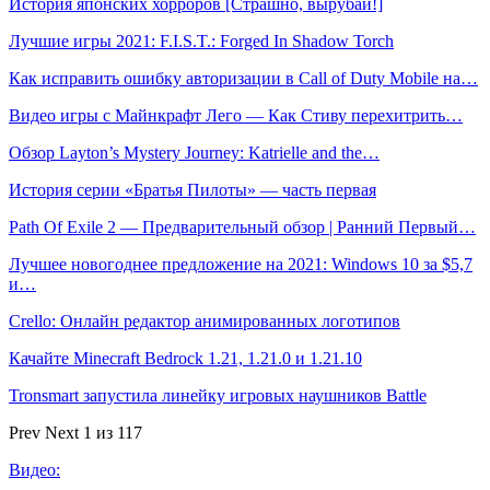
История японских хорроров [Страшно, вырубай!]
Лучшие игры 2021: F.I.S.T.: Forged In Shadow Torch
Как исправить ошибку авторизации в Call of Duty Mobile на…
Видео игры с Майнкрафт Лего — Как Стиву перехитрить…
Обзор Layton’s Mystery Journey: Katrielle and the…
История серии «Братья Пилоты» — часть первая
Path Of Exile 2 — Предварительный обзор | Ранний Первый…
Лучшее новогоднее предложение на 2021: Windows 10 за $5,7
и…
Crello: Онлайн редактор анимированных логотипов
Качайте Minecraft Bedrock 1.21, 1.21.0 и 1.21.10
Tronsmart запустила линейку игровых наушников Battle
Prev
Next
1 из 117
Видео: