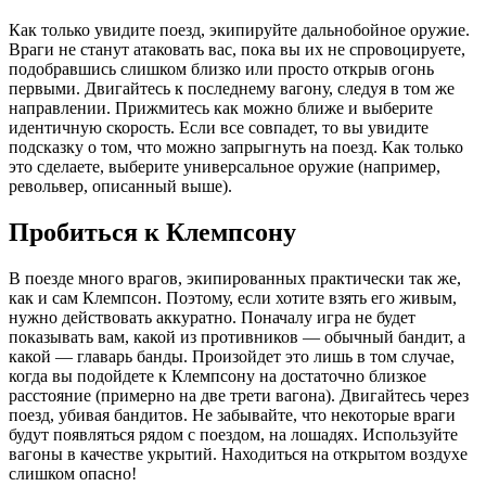
Как только увидите поезд, экипируйте дальнобойное оружие.
Враги не станут атаковать вас, пока вы их не спровоцируете,
подобравшись слишком близко или просто открыв огонь
первыми. Двигайтесь к последнему вагону, следуя в том же
направлении. Прижмитесь как можно ближе и выберите
идентичную скорость. Если все совпадет, то вы увидите
подсказку о том, что можно запрыгнуть на поезд. Как только
это сделаете, выберите универсальное оружие (например,
револьвер, описанный выше).
Пробиться к Клемпсону
В поезде много врагов, экипированных практически так же,
как и сам Клемпсон. Поэтому, если хотите взять его живым,
нужно действовать аккуратно. Поначалу игра не будет
показывать вам, какой из противников — обычный бандит, а
какой — главарь банды. Произойдет это лишь в том случае,
когда вы подойдете к Клемпсону на достаточно близкое
расстояние (примерно на две трети вагона). Двигайтесь через
поезд, убивая бандитов. Не забывайте, что некоторые враги
будут появляться рядом с поездом, на лошадях. Используйте
вагоны в качестве укрытий. Находиться на открытом воздухе
слишком опасно!