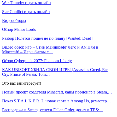
War Thunder играть онлайн
Star Conflict играть онлайн
Видеообзоры
Обзор Manor Lords
Разбор Полётов пошёл не по плану [Wanted: Dead]
Видео обзор игр – Стив Майнкрафт Лего и Ам Ням в
Minecraft! – Игры битвы с…
Обзор Cyberpunk 2077: Phantom Liberty
КАК UBISOFT УБИЛА СВОИ ИГРЫ (Assassins Creed, Far
Cry, Prince of Persia, Tom…
Это вас заинтересует!
Новый проект создателя Minecraft, баны порноигр в Steam,…
Показ S.T.A.L.K.E.R. 2, новая карта в Among Us, ремастер…
Распродажа в Steam, успехи Fallen Order, донат в TES:…