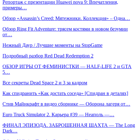
Репортаж с презентации Huawei nova 9: Впечатления,
примеры…
Обзор «Assassin’s Creed: Мятежники. Коллекция» – Одна…
Обзор Ring Fit Adventure: трясем костями в новом безумии
от…
Нежный Даур / Лучшие моменты на StopGame
Подробный разбор Red Dead Redemption 2
ОБЗОР ИГРЫ ОТ ФЕМИНИСТКИ — HALF-LIFE 2 и GTA
5…
Все секреты Dead Space 2 и 3 за кадром
Как спидранить «Как достать соседа» [Спидран в деталях]
Стив Майнкрафт в видео сборнике — Оборона лагеря от…
Euro Truck Simulator 2. Карьера #39 — Неаполь —…
ФИНАЛ ЭПИЗОДА. ЗАБРОШЕННАЯ ШАХТА — The Long
Dark…