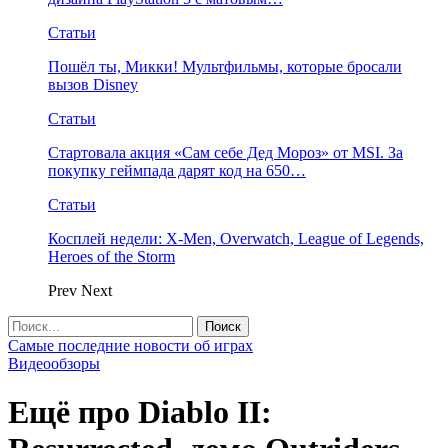
Статьи
Пошёл ты, Микки! Мультфильмы, которые бросали
вызов Disney
Статьи
Стартовала акция «Сам себе Дед Мороз» от MSI. За
покупку геймпада дарят код на 650…
Статьи
Косплей недели: X-Men, Overwatch, League of Legends,
Heroes of the Storm
Prev
Next
Самые последние новости об играх
Видеообзоры
Ещё про Diablo II: