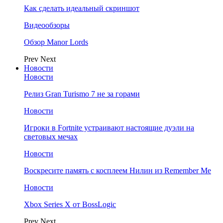
Как сделать идеальный скриншот
Видеообзоры
Обзор Manor Lords
Prev
Next
Новости
Новости
Релиз Gran Turismo 7 не за горами
Новости
Игроки в Fortnite устраивают настоящие дуэли на
световых мечах
Новости
Воскресите память с косплеем Нилин из Remember Me
Новости
Xbox Series X от BossLogic
Prev
Next