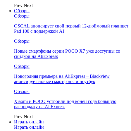
Prev
Next
Обзоры
Обзоры
OSCAL анонсирует свой первый 12-дюймовый планшет
Pad 100 с поддержкой AI
Обзоры
Новые смартфоны серии POCO X7 уже доступны со
скидкой на AliExpress
Обзоры
Новогодняя премьера на AliExpress – Blackview
анонсирует новые смартфоны и ноутбук
Обзоры
Xiaomi и POCO устроили под конец года большую
распродажу на AliExpress
Prev
Next
Играть онлайн
Играть онлайн