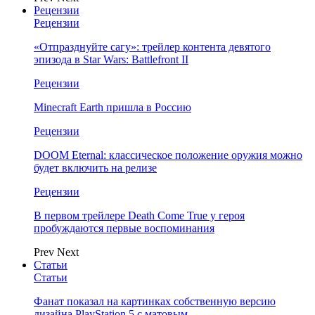
Рецензии
Рецензии
«Отпразднуйте сагу»: трейлер контента девятого
эпизода в Star Wars: Battlefront II
Рецензии
Minecraft Earth пришла в Россию
Рецензии
DOOM Eternal: классическое положение оружия можно
будет включить на релизе
Рецензии
В первом трейлере Death Come True у героя
пробуждаются первые воспоминания
Prev
Next
Статьи
Статьи
Фанат показал на картинках собственную версию
дизайна PlayStation 5 с матовым…