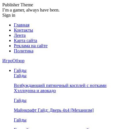
Publisher Theme
I’m a gamer, always have been.
Sign in
Главная
Контакты
Лента
Карта сайта
Реклама на сайте
Политика
ИгроОбзор
Гайды
Гайды
Возбуждающий пятничный косплей с нотками
Хэллоуина и авокадо
Гайды
Майнкрафт Гайд: Дверь 4х4 [Механизм]
Гайды