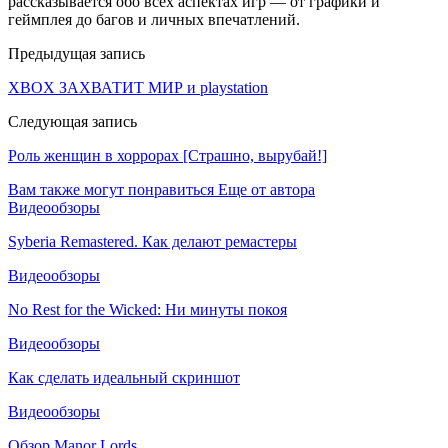
рассказывается обо всех аспектах игр — от графики и
геймплея до багов и личных впечатлений.
Предыдущая запись
XBOX ЗАХВАТИТ МИР и playstation
Следующая запись
Роль женщин в хоррорах [Страшно, вырубай!]
Вам также могут понравиться
Еще от автора
Видеообзоры
Syberia Remastered. Как делают ремастеры
Видеообзоры
No Rest for the Wicked: Ни минуты покоя
Видеообзоры
Как сделать идеальный скриншот
Видеообзоры
Обзор Manor Lords