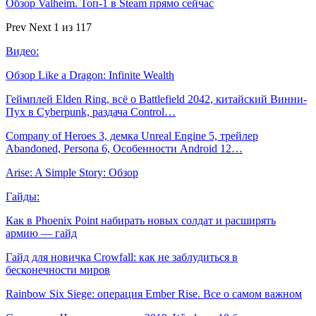
Обзор Valheim. Топ-1 в Steam прямо сейчас
Prev
Next
1 из 117
Видео:
Обзор Like a Dragon: Infinite Wealth
Геймплей Elden Ring, всё о Battlefield 2042, китайский Винни-
Пух в Cyberpunk, раздача Control…
Company of Heroes 3, демка Unreal Engine 5, трейлер
Abandoned, Persona 6, Особенности Android 12…
Arise: A Simple Story: Обзор
Гайды:
Как в Phoenix Point набирать новых солдат и расширять
армию — гайд
Гайд для новичка Crowfall: как не заблудиться в
бесконечности миров
Rainbow Six Siege: операция Ember Rise. Все о самом важном