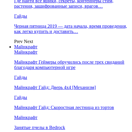
Где найти все ящики, секреты, контейнеры стим,
растения, зашифрованные записи, врагов…
Гайды
Черная пятница 2019 — дата начала, время проведения,
как легко купить и доставить…
Prev
Next
Майнкрафт
Майнкрафт
Майнкрафт Геймеры обручились после трех свиданий
благодаря компьютерной игре
Гайды
Майнкрафт Гайд: Дверь 4х4 [Механизм]
Гайды
Майнкрафт Гайд: Скоростная лестница из тортов
Майнкрафт
Занятые пчелы в Bedrock