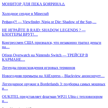
МОНИТОР ДЛЯ ПЕКА БОЯРИНА⚠️
Холодное сердце в Minecraft
Рефанд?! — Viewfinder, Ninja or Die: Shadow of the Sun,…
НЕ ИГРАЙТЕ В RAID: SHADOW LEGENDS ? —
БЛОГГЕРЫ ВРУТ!…
Конгрессмен США признался, что незаконно тратил деньги
на…
Обзор Overwatch на Nintendo Switch — ТРЕЙСЕР В
КАРМАНЕ…
Легенды происхождения игровых терминов
Новогодняя премьера на AliExpress – Blackview анонсирует…
Легендарное оружие в Borderlands 3: подборка самых мощных
и…
OUKITEL представляет флагман WP21 Ultra с тепловизором
и…