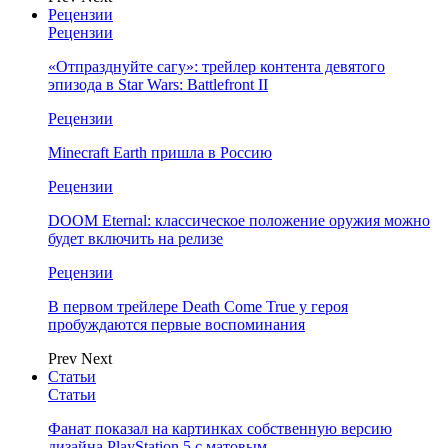
Рецензии
Рецензии
«Отпразднуйте сагу»: трейлер контента девятого
эпизода в Star Wars: Battlefront II
Рецензии
Minecraft Earth пришла в Россию
Рецензии
DOOM Eternal: классическое положение оружия можно
будет включить на релизе
Рецензии
В первом трейлере Death Come True у героя
пробуждаются первые воспоминания
Prev
Next
Статьи
Статьи
Фанат показал на картинках собственную версию
дизайна PlayStation 5 с матовым…