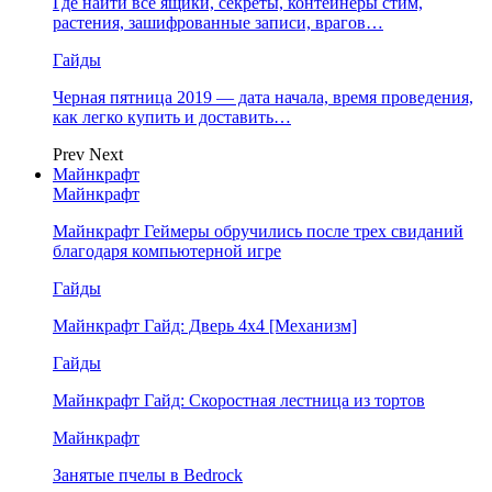
Где найти все ящики, секреты, контейнеры стим,
растения, зашифрованные записи, врагов…
Гайды
Черная пятница 2019 — дата начала, время проведения,
как легко купить и доставить…
Prev
Next
Майнкрафт
Майнкрафт
Майнкрафт Геймеры обручились после трех свиданий
благодаря компьютерной игре
Гайды
Майнкрафт Гайд: Дверь 4х4 [Механизм]
Гайды
Майнкрафт Гайд: Скоростная лестница из тортов
Майнкрафт
Занятые пчелы в Bedrock