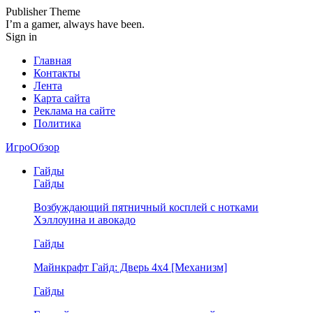
Publisher Theme
I’m a gamer, always have been.
Sign in
Главная
Контакты
Лента
Карта сайта
Реклама на сайте
Политика
ИгроОбзор
Гайды
Гайды
Возбуждающий пятничный косплей с нотками
Хэллоуина и авокадо
Гайды
Майнкрафт Гайд: Дверь 4х4 [Механизм]
Гайды