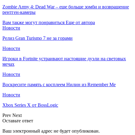
Zombie Army 4: Dead War – еще больше зомби и возвращение
рентген-камеры
Вам также могут понравиться
Еще от автора
Новости
Релиз Gran Turismo 7 не за горами
Новости
Игроки в Fortnite устраивают настоящие дуэли на световых
мечах
Новости
Воскресите память с косплеем Нилин из Remember Me
Новости
Xbox Series X от BossLogic
Prev
Next
Оставьте ответ
Ваш электронный адрес не будет опубликован.