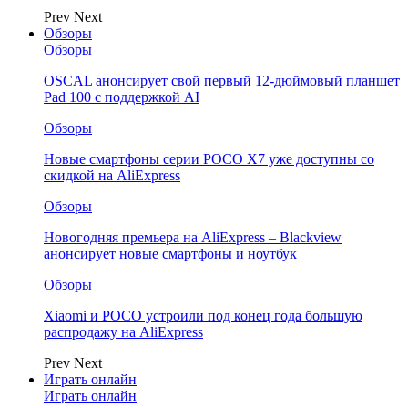
Prev
Next
Обзоры
Обзоры
OSCAL анонсирует свой первый 12-дюймовый планшет
Pad 100 с поддержкой AI
Обзоры
Новые смартфоны серии POCO X7 уже доступны со
скидкой на AliExpress
Обзоры
Новогодняя премьера на AliExpress – Blackview
анонсирует новые смартфоны и ноутбук
Обзоры
Xiaomi и POCO устроили под конец года большую
распродажу на AliExpress
Prev
Next
Играть онлайн
Играть онлайн