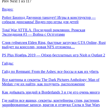
Prev
Next
1 из 117
Видео:
Робот Биопод Джуниор танцует! Игры в конструктор —
собрали динозавра! Видео про игры для детей
Total War ATTILA. Последний римлянин. Римская
Экспедиция #3 — Война с Остготами
Слив геймплея Elden Ring, быстрые загрузки GTA Online, Rust
выйдет на консолях, новая NFS отложена…
PS Plus Ноябрь 2019 — Обзор бесплатных игр Nioh и Outlast 2
Гайды:
Гайд по Remnant: From the Ashes: все боссы и как их убить
Все картины и секреты The Dark Pictures Anthology: Man of
Medan: где их найти, как получить, расположение
Как добывать эридий в Borderlands 3 и где его очень много
Где найти все ящики, секреты, контейнеры стим, растения,
зашифрованные записи, врагов и отзвуки Силы в Star Wars