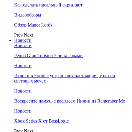
Как сделать идеальный скриншот
Видеообзоры
Обзор Manor Lords
Prev
Next
Новости
Новости
Релиз Gran Turismo 7 не за горами
Новости
Игроки в Fortnite устраивают настоящие дуэли на
световых мечах
Новости
Воскресите память с косплеем Нилин из Remember Me
Новости
Xbox Series X от BossLogic
Prev
Next