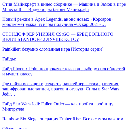
Стив Майнкрафт в видео сборнике — Машина и Замок в игре
Minecraft! — Видео игры битвы Майнкрафт
Новый режим в Apex Legends, анонс новых «Корсаров»,
короткометражка из игры получила «Оскар-2021»…
СТЭНДОФФЕР УНИЗИЛ CS:GO — БРЕД БОЛЬНОГО
ВЕЛИ! STANDOFF 2 ЛУЧШЕ КСГО?
Painkiller: безумно сломанная игра [История серии]
Гайды:
Гайд Phoenix Point по прокачке классов, выбору способностей
и мультиклассу
Где найти все ящики, секреты, контейнеры стим, растения,
зашифрованные записи, врагов и отзвуки Силы в Star Wars
Jedi:…
Гайд Star Wars Jedi: Fallen Order — как пройти гробницу
Миктрулла
Rainbow Six Siege: операция Ember Rise. Все о самом важном
Обзоры игр: