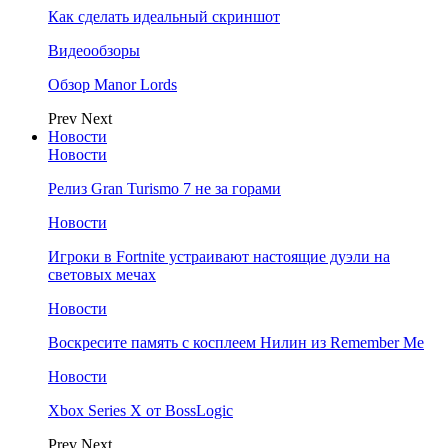
Как сделать идеальный скриншот
Видеообзоры
Обзор Manor Lords
Prev
Next
Новости
Новости
Релиз Gran Turismo 7 не за горами
Новости
Игроки в Fortnite устраивают настоящие дуэли на
световых мечах
Новости
Воскресите память с косплеем Нилин из Remember Me
Новости
Xbox Series X от BossLogic
Prev
Next