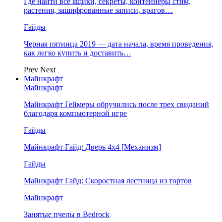
Где найти все ящики, секреты, контейнеры стим,
растения, зашифрованные записи, врагов…
Гайды
Черная пятница 2019 — дата начала, время проведения,
как легко купить и доставить…
Prev
Next
Майнкрафт
Майнкрафт
Майнкрафт Геймеры обручились после трех свиданий
благодаря компьютерной игре
Гайды
Майнкрафт Гайд: Дверь 4х4 [Механизм]
Гайды
Майнкрафт Гайд: Скоростная лестница из тортов
Майнкрафт
Занятые пчелы в Bedrock