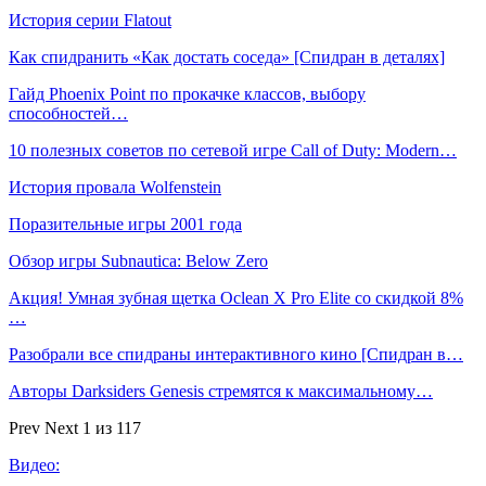
История серии Flatout
Как спидранить «Как достать соседа» [Спидран в деталях]
Гайд Phoenix Point по прокачке классов, выбору
способностей…
10 полезных советов по сетевой игре Call of Duty: Modern…
История провала Wolfenstein
Поразительные игры 2001 года
Обзор игры Subnautica: Below Zero
Акция! Умная зубная щетка Oclean X Pro Elite со скидкой 8%
…
Разобрали все спидраны интерактивного кино [Спидран в…
Авторы Darksiders Genesis стремятся к максимальному…
Prev
Next
1 из 117
Видео: