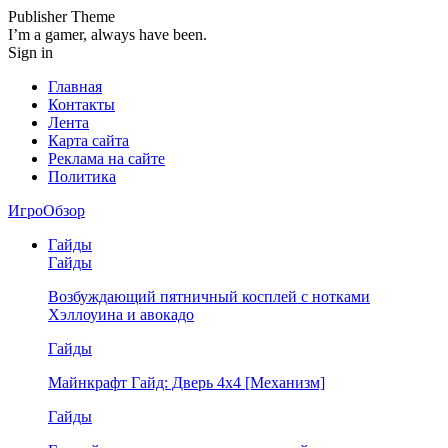
Publisher Theme
I’m a gamer, always have been.
Sign in
Главная
Контакты
Лента
Карта сайта
Реклама на сайте
Политика
ИгроОбзор
Гайды
Гайды
Возбуждающий пятничный косплей с нотками
Хэллоуина и авокадо
Гайды
Майнкрафт Гайд: Дверь 4х4 [Механизм]
Гайды