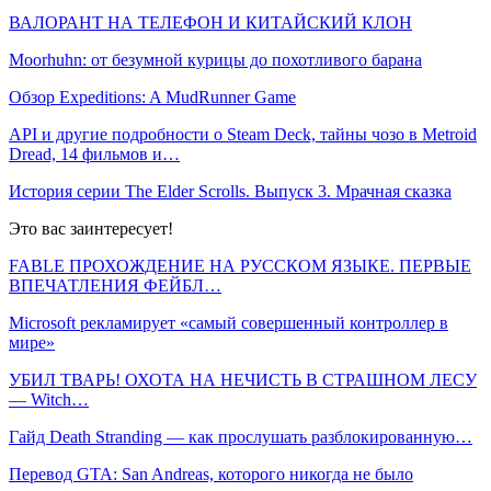
ВАЛОРАНТ НА ТЕЛЕФОН И КИТАЙСКИЙ КЛОН
Moorhuhn: от безумной курицы до похотливого барана
Обзор Expeditions: A MudRunner Game
API и другие подробности о Steam Deck, тайны чозо в Metroid
Dread, 14 фильмов и…
История серии The Elder Scrolls. Выпуск 3. Мрачная сказка
Это вас заинтересует!
FABLE ПРОХОЖДЕНИЕ НА РУССКОМ ЯЗЫКЕ. ПЕРВЫЕ
ВПЕЧАТЛЕНИЯ ФЕЙБЛ…
Microsoft рекламирует «самый совершенный контроллер в
мире»
УБИЛ ТВАРЬ! ОХОТА НА НЕЧИСТЬ В СТРАШНОМ ЛЕСУ
— Witch…
Гайд Death Stranding — как прослушать разблокированную…
Перевод GTA: San Andreas, которого никогда не было