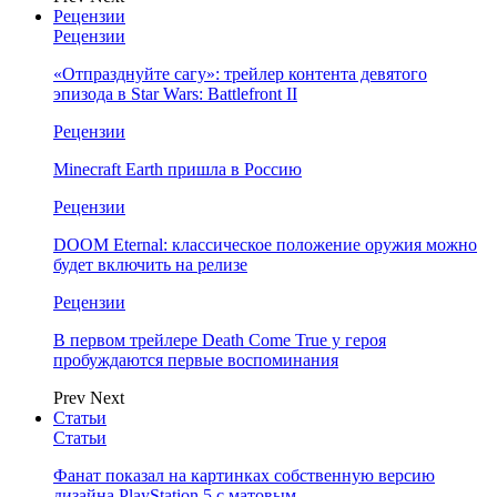
Рецензии
Рецензии
«Отпразднуйте сагу»: трейлер контента девятого
эпизода в Star Wars: Battlefront II
Рецензии
Minecraft Earth пришла в Россию
Рецензии
DOOM Eternal: классическое положение оружия можно
будет включить на релизе
Рецензии
В первом трейлере Death Come True у героя
пробуждаются первые воспоминания
Prev
Next
Статьи
Статьи
Фанат показал на картинках собственную версию
дизайна PlayStation 5 с матовым…