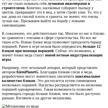
тут же стали называть себя
лучшими инженерами и
строителями
. Конечно, насекомые собирают пыльцу у
цветов, превращают это в мед, а затем строят ульи. То, что у
нас дома из гнилой плоти и гранита, не значит, что пчелы
лучше нас. Призываем выйти на борьбу с новыми
самозванцами.
К сожалению, это действительно так. Многие из нас и близко
не сравнятся с пчелами в сфере строительства. Но все же
такие есть. Новые блоки меда позволяют преодолеть барьер
поршней. Ранее в игре нельзя было передвигать
больше 12
блоков при помощи поршней
. Сейчас это возможно, а
значит блоки меда станут
новой ветвью индустриализации
игры
.
Например, этот летальный аппарат, который представлен
автором
KiemPlanetG
. Благодаря блокам слизи и меда,
разработчики могут значительно увеличить
максимальное
количество блоков
. Это достигается путем совмещения
нескольких поршней. Нагрузка распределяется на несколько
поршней одновременно. Такая возможность позволяет
перемещать гораздо больше блоков, чем это было доступно
раньше. Взглянем и на другие механизмы.