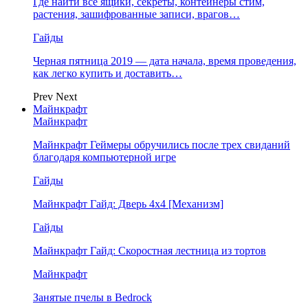
Где найти все ящики, секреты, контейнеры стим,
растения, зашифрованные записи, врагов…
Гайды
Черная пятница 2019 — дата начала, время проведения,
как легко купить и доставить…
Prev
Next
Майнкрафт
Майнкрафт
Майнкрафт Геймеры обручились после трех свиданий
благодаря компьютерной игре
Гайды
Майнкрафт Гайд: Дверь 4х4 [Механизм]
Гайды
Майнкрафт Гайд: Скоростная лестница из тортов
Майнкрафт
Занятые пчелы в Bedrock