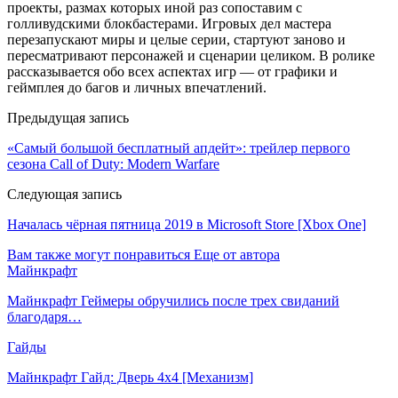
проекты, размах которых иной раз сопоставим с
голливудскими блокбастерами. Игровых дел мастера
перезапускают миры и целые серии, стартуют заново и
пересматривают персонажей и сценарии целиком. В ролике
рассказывается обо всех аспектах игр — от графики и
геймплея до багов и личных впечатлений.
Предыдущая запись
«Самый большой бесплатный апдейт»: трейлер первого
сезона Call of Duty: Modern Warfare
Следующая запись
Началась чёрная пятница 2019 в Microsoft Store [Xbox One]
Вам также могут понравиться
Еще от автора
Майнкрафт
Майнкрафт Геймеры обручились после трех свиданий
благодаря…
Гайды
Майнкрафт Гайд: Дверь 4х4 [Механизм]