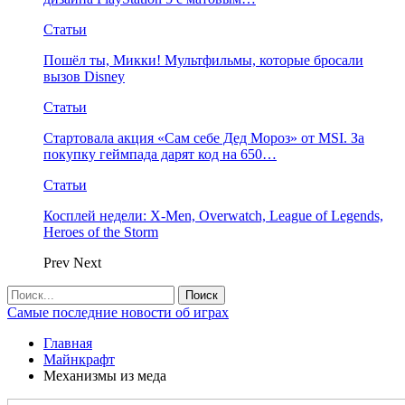
Статьи
Пошёл ты, Микки! Мультфильмы, которые бросали
вызов Disney
Статьи
Стартовала акция «Сам себе Дед Мороз» от MSI. За
покупку геймпада дарят код на 650…
Статьи
Косплей недели: X-Men, Overwatch, League of Legends,
Heroes of the Storm
Prev
Next
Самые последние новости об играх
Главная
Майнкрафт
Механизмы из меда