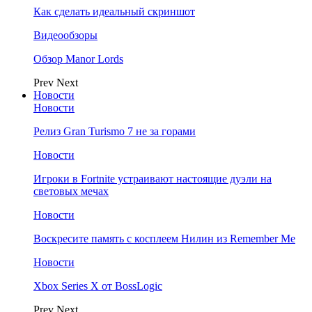
Как сделать идеальный скриншот
Видеообзоры
Обзор Manor Lords
Prev
Next
Новости
Новости
Релиз Gran Turismo 7 не за горами
Новости
Игроки в Fortnite устраивают настоящие дуэли на
световых мечах
Новости
Воскресите память с косплеем Нилин из Remember Me
Новости
Xbox Series X от BossLogic
Prev
Next