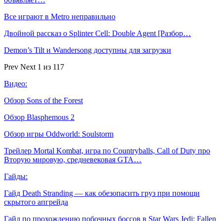
Все играют в Metro неправильно
Двойной рассказ о Splinter Cell: Double Agent [Разбор…
Demon’s Tilt и Wandersong доступны для загрузки
Prev
Next
1 из 117
Видео:
Обзор Sons of the Forest
Обзор Blasphemous 2
Обзор игры Oddworld: Soulstorm
Трейлер Mortal Kombat, игра по Countryballs, Call of Duty про
Вторую мировую, средневековая GTA…
Гайды:
Гайд Death Stranding — как обезопасить груз при помощи
скрытого апгрейда
Гайд по прохождению побочных боссов в Star Wars Jedi: Fallen