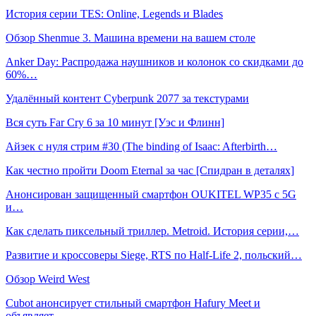
История серии TES: Online, Legends и Blades
Обзор Shenmue 3. Машина времени на вашем столе
Anker Day: Распродажа наушников и колонок со скидками до
60%…
Удалённый контент Cyberpunk 2077 за текстурами
Вся суть Far Cry 6 за 10 минут [Уэс и Флинн]
Айзек с нуля стрим #30 (The binding of Isaac: Afterbirth…
Как честно пройти Doom Eternal за час [Спидран в деталях]
Анонсирован защищенный смартфон OUKITEL WP35 с 5G
и…
Как сделать пиксельный триллер. Metroid. История серии,…
Развитие и кроссоверы Siege, RTS по Half-Life 2, польский…
Обзор Weird West
Cubot анонсирует стильный смартфон Hafury Meet и
объявляет…