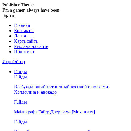
Publisher Theme
I’m a gamer, always have been.
Sign in
Главная
Контакты
Лента
Карта сайта
Реклама на сайте
Политика
ИгроОбзор
Гайды
Гайды
Возбуждающий пятничный косплей с нотками
Хэллоуина и авокадо
Гайды
Майнкрафт Гайд: Дверь 4х4 [Механизм]
Гайды