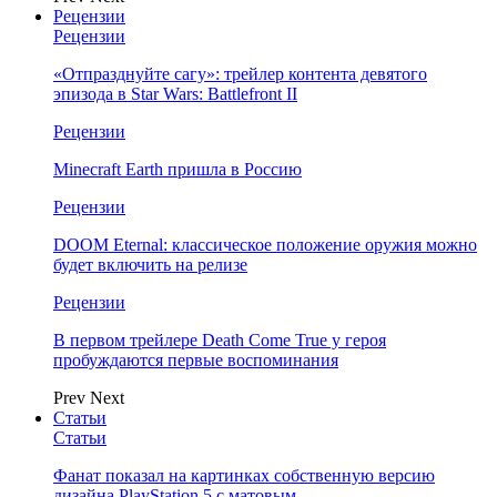
Рецензии
Рецензии
«Отпразднуйте сагу»: трейлер контента девятого
эпизода в Star Wars: Battlefront II
Рецензии
Minecraft Earth пришла в Россию
Рецензии
DOOM Eternal: классическое положение оружия можно
будет включить на релизе
Рецензии
В первом трейлере Death Come True у героя
пробуждаются первые воспоминания
Prev
Next
Статьи
Статьи
Фанат показал на картинках собственную версию
дизайна PlayStation 5 с матовым…