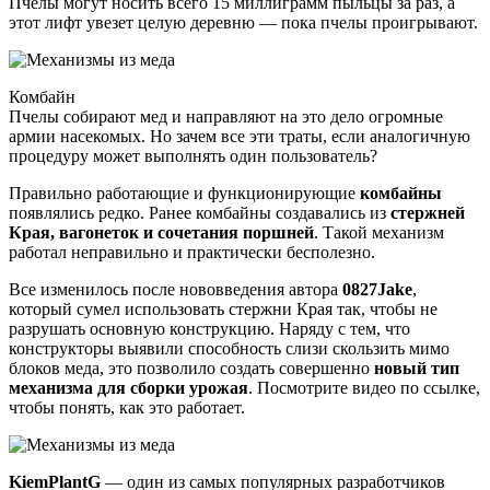
Пчелы могут носить всего 15 миллиграмм пыльцы за раз, а
этот лифт увезет целую деревню — пока пчелы проигрывают.
Комбайн
Пчелы собирают мед и направляют на это дело огромные
армии насекомых. Но зачем все эти траты, если аналогичную
процедуру может выполнять один пользователь?
Правильно работающие и функционирующие
комбайны
появлялись редко. Ранее комбайны создавались из
стержней
Края, вагонеток и сочетания поршней
. Такой механизм
работал неправильно и практически бесполезно.
Все изменилось после нововведения автора
0827Jake
,
который сумел использовать стержни Края так, чтобы не
разрушать основную конструкцию. Наряду с тем, что
конструкторы выявили способность слизи скользить мимо
блоков меда, это позволило создать совершенно
новый тип
механизма для сборки урожая
. Посмотрите видео по ссылке,
чтобы понять, как это работает.
KiemPlantG
— один из самых популярных разработчиков