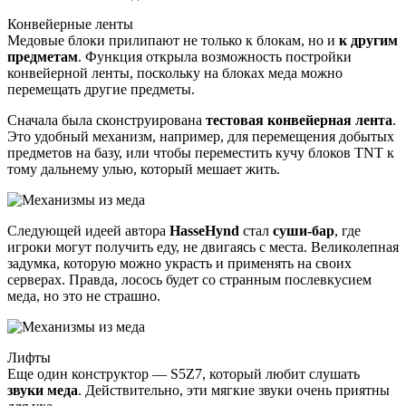
Конвейерные ленты
Медовые блоки прилипают не только к блокам, но и
к другим
предметам
. Функция открыла возможность постройки
конвейерной ленты, поскольку на блоках меда можно
перемещать другие предметы.
Сначала была сконструирована
тестовая конвейерная лента
.
Это удобный механизм, например, для перемещения добытых
предметов на базу, или чтобы переместить кучу блоков TNT к
тому дальнему улью, который мешает жить.
Следующей идеей автора
HasseHynd
стал
суши-бар
, где
игроки могут получить еду, не двигаясь с места. Великолепная
задумка, которую можно украсть и применять на своих
серверах. Правда, лосось будет со странным послевкусием
меда, но это не страшно.
Лифты
Еще один конструктор — S5Z7, который любит слушать
звуки меда
. Действительно, эти мягкие звуки очень приятны