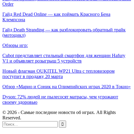
Order
Гайд Red Dead Online — как поймать Красного Бена
Клемпсона
Гайд Death Stranding — как разблокировать обратный трайк
(мотоцикл)
Обзоры игр:
Cubot представляет стильный смартфон для женщин Hafury
V1 и объявляет розыгрыш 5 устройств
Новый флагман OUKITEL WP21 Ultra с тепловизором
поступит в продажу 20 марта
Обзор «Марио и Соник на Олимпийских играх 2020 в Токио»
Dyson: 72% людей не пылесосят матрасы, чем угрожают
своему здоровью
© 2026 - Самые последние новости об играх. All Rights
Reserved.