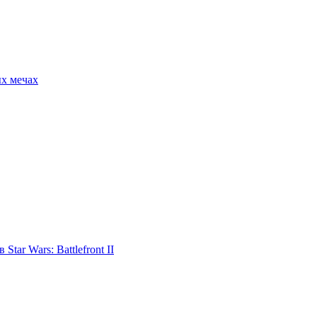
ых мечах
tar Wars: Battlefront II