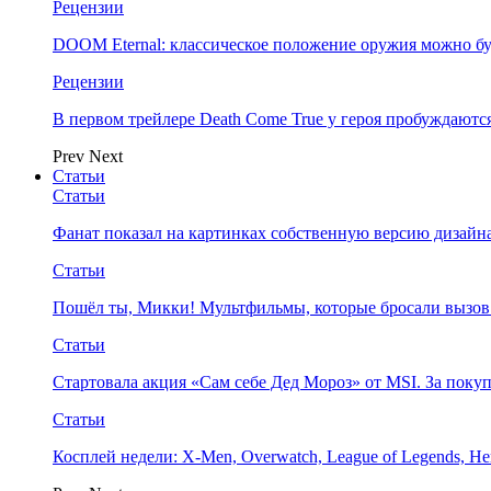
Рецензии
DOOM Eternal: классическое положение оружия можно бу
Рецензии
В первом трейлере Death Come True у героя пробуждают
Prev
Next
Статьи
Статьи
Фанат показал на картинках собственную версию дизайна
Статьи
Пошёл ты, Микки! Мультфильмы, которые бросали вызов
Статьи
Стартовала акция «Сам себе Дед Мороз» от MSI. За поку
Статьи
Косплей недели: X-Men, Overwatch, League of Legends, Her