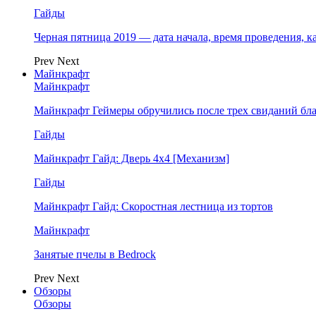
Гайды
Черная пятница 2019 — дата начала, время проведения, к
Prev
Next
Майнкрафт
Майнкрафт
Майнкрафт Геймеры обручились после трех свиданий бл
Гайды
Майнкрафт Гайд: Дверь 4х4 [Механизм]
Гайды
Майнкрафт Гайд: Скоростная лестница из тортов
Майнкрафт
Занятые пчелы в Bedrock
Prev
Next
Обзоры
Обзоры