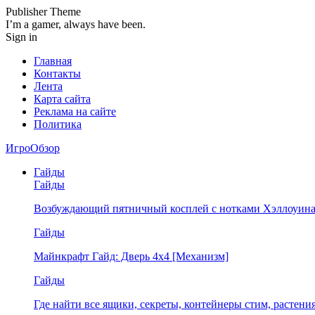
Publisher Theme
I’m a gamer, always have been.
Sign in
Главная
Контакты
Лента
Карта сайта
Реклама на сайте
Политика
ИгроОбзор
Гайды
Гайды
Возбуждающий пятничный косплей с нотками Хэллоуина
Гайды
Майнкрафт Гайд: Дверь 4х4 [Механизм]
Гайды
Где найти все ящики, секреты, контейнеры стим, растен