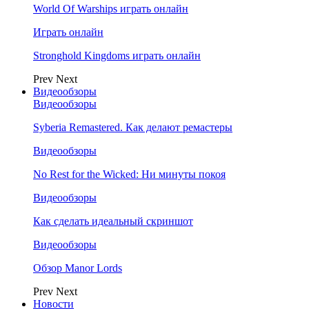
World Of Warships играть онлайн
Играть онлайн
Stronghold Kingdoms играть онлайн
Prev
Next
Видеообзоры
Видеообзоры
Syberia Remastered. Как делают ремастеры
Видеообзоры
No Rest for the Wicked: Ни минуты покоя
Видеообзоры
Как сделать идеальный скриншот
Видеообзоры
Обзор Manor Lords
Prev
Next
Новости