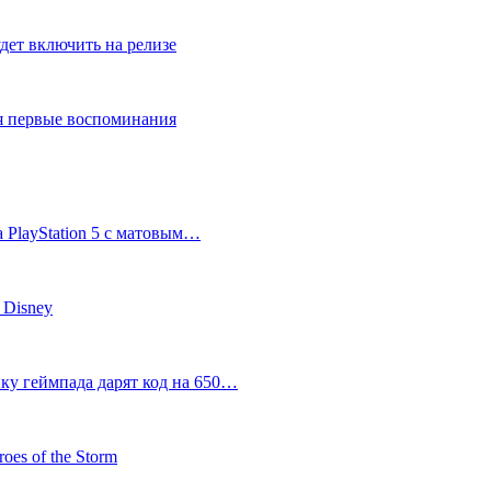
дет включить на релизе
ся первые воспоминания
 PlayStation 5 с матовым…
 Disney
пку геймпада дарят код на 650…
oes of the Storm