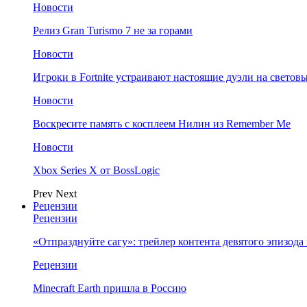
Новости
Релиз Gran Turismo 7 не за горами
Новости
Игроки в Fortnite устраивают настоящие дуэли на светов
Новости
Воскресите память с косплеем Нилин из Remember Me
Новости
Xbox Series X от BossLogic
Prev
Next
Рецензии
Рецензии
«Отпразднуйте сагу»: трейлер контента девятого эпизода в S
Рецензии
Minecraft Earth пришла в Россию