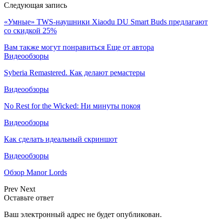
Следующая запись
«Умные» TWS-наушники Xiaodu DU Smart Buds предлагают
со скидкой 25%
Вам также могут понравиться
Еще от автора
Видеообзоры
Syberia Remastered. Как делают ремастеры
Видеообзоры
No Rest for the Wicked: Ни минуты покоя
Видеообзоры
Как сделать идеальный скриншот
Видеообзоры
Обзор Manor Lords
Prev
Next
Оставьте ответ
Ваш электронный адрес не будет опубликован.