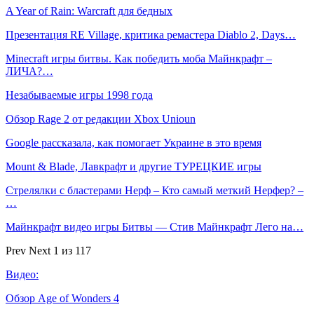
A Year of Rain: Warcraft для бедных
Презентация RE Village, критика ремастера Diablo 2, Days…
Minecraft игры битвы. Как победить моба Майнкрафт –
ЛИЧА?…
Незабываемые игры 1998 года
Обзор Rage 2 от редакции Xbox Unioun
Google рассказала, как помогает Украине в это время
Mount & Blade, Лавкрафт и другие ТУРЕЦКИЕ игры
Стрелялки с бластерами Нерф – Кто самый меткий Нерфер? –
…
Майнкрафт видео игры Битвы — Стив Майнкрафт Лего на…
Prev
Next
1 из 117
Видео:
Обзор Age of Wonders 4