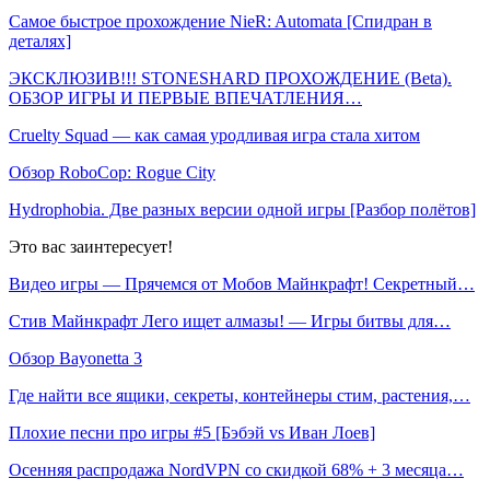
Самое быстрое прохождение NieR: Automata [Спидран в
деталях]
ЭКСКЛЮЗИВ!!! STONESHARD ПРОХОЖДЕНИЕ (Beta).
ОБЗОР ИГРЫ И ПЕРВЫЕ ВПЕЧАТЛЕНИЯ…
Cruelty Squad — как самая уродливая игра стала хитом
Обзор RoboCop: Rogue City
Hydrophobia. Две разных версии одной игры [Разбор полётов]
Это вас заинтересует!
Видео игры — Прячемся от Мобов Майнкрафт! Секретный…
Стив Майнкрафт Лего ищет алмазы! — Игры битвы для…
Обзор Bayonetta 3
Где найти все ящики, секреты, контейнеры стим, растения,…
Плохие песни про игры #5 [Бэбэй vs Иван Лоев]
Осенняя распродажа NordVPN со скидкой 68% + 3 месяца…