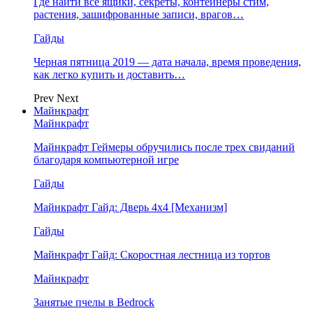
Где найти все ящики, секреты, контейнеры стим,
растения, зашифрованные записи, врагов…
Гайды
Черная пятница 2019 — дата начала, время проведения,
как легко купить и доставить…
Prev
Next
Майнкрафт
Майнкрафт
Майнкрафт Геймеры обручились после трех свиданий
благодаря компьютерной игре
Гайды
Майнкрафт Гайд: Дверь 4х4 [Механизм]
Гайды
Майнкрафт Гайд: Скоростная лестница из тортов
Майнкрафт
Занятые пчелы в Bedrock