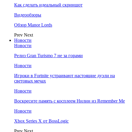
Как сделать идеальный скриншот
Видеообзоры
Обзор Manor Lords
Prev
Next
Новости
Новости
Релиз Gran Turismo 7 не за горами
Новости
Игроки в Fortnite устраивают настоящие дуэли на
световых мечах
Новости
Воскресите память с косплеем Нилин из Remember Me
Новости
Xbox Series X от BossLogic
Prev
Next