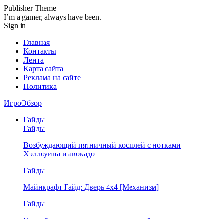
Publisher Theme
I’m a gamer, always have been.
Sign in
Главная
Контакты
Лента
Карта сайта
Реклама на сайте
Политика
ИгроОбзор
Гайды
Гайды
Возбуждающий пятничный косплей с нотками
Хэллоуина и авокадо
Гайды
Майнкрафт Гайд: Дверь 4х4 [Механизм]
Гайды