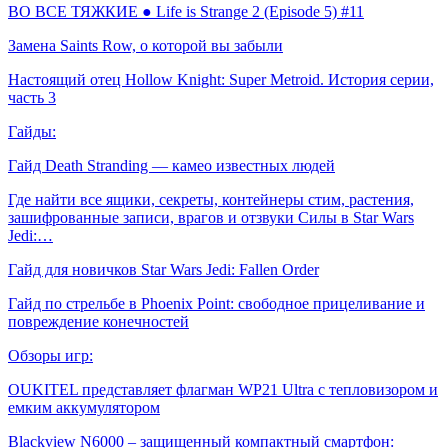
ВО ВСЕ ТЯЖКИЕ ● Life is Strange 2 (Episode 5) #11
Замена Saints Row, о которой вы забыли
Настоящий отец Hollow Knight: Super Metroid. История серии,
часть 3
Гайды:
Гайд Death Stranding — камео известных людей
Где найти все ящики, секреты, контейнеры стим, растения,
зашифрованные записи, врагов и отзвуки Силы в Star Wars
Jedi:…
Гайд для новичков Star Wars Jedi: Fallen Order
Гайд по стрельбе в Phoenix Point: свободное прицеливание и
повреждение конечностей
Обзоры игр:
OUKITEL представляет флагман WP21 Ultra с тепловизором и
емким аккумулятором
Blackview N6000 – защищенный компактный смартфон: