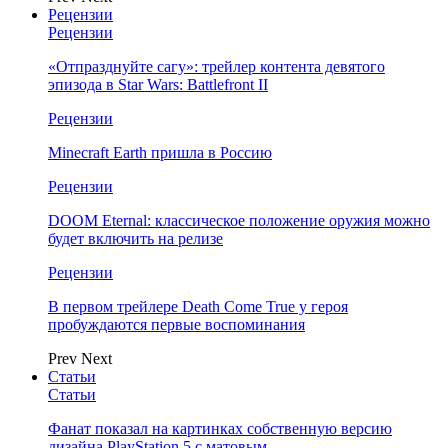
Рецензии
Рецензии
«Отпразднуйте сагу»: трейлер контента девятого
эпизода в Star Wars: Battlefront II
Рецензии
Minecraft Earth пришла в Россию
Рецензии
DOOM Eternal: классическое положение оружия можно
будет включить на релизе
Рецензии
В первом трейлере Death Come True у героя
пробуждаются первые воспоминания
Prev
Next
Статьи
Статьи
Фанат показал на картинках собственную версию
дизайна PlayStation 5 с матовым…