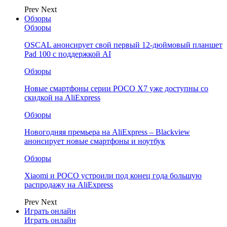
Prev
Next
Обзоры
Обзоры
OSCAL анонсирует свой первый 12-дюймовый планшет
Pad 100 с поддержкой AI
Обзоры
Новые смартфоны серии POCO X7 уже доступны со
скидкой на AliExpress
Обзоры
Новогодняя премьера на AliExpress – Blackview
анонсирует новые смартфоны и ноутбук
Обзоры
Xiaomi и POCO устроили под конец года большую
распродажу на AliExpress
Prev
Next
Играть онлайн
Играть онлайн