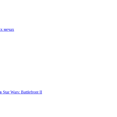
ых мечах
tar Wars: Battlefront II