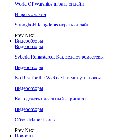
World Of Warships играть онлайн
Играть онлайн
Stronghold Kingdoms играть онлайн
Prev
Next
Видеообзоры
Видеообзоры
Syberia Remastered. Как делают ремастеры
Видеообзоры
No Rest for the Wicked: Ни минуты покоя
Видеообзоры
Как сделать идеальный скриншот
Видеообзоры
Обзор Manor Lords
Prev
Next
Новости