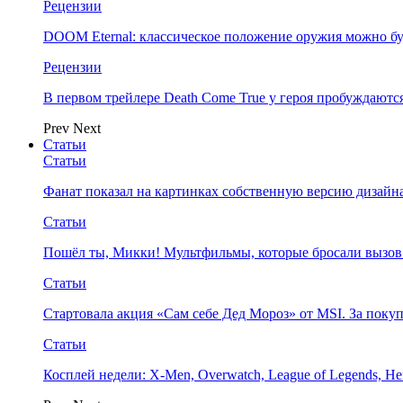
Рецензии
DOOM Eternal: классическое положение оружия можно бу
Рецензии
В первом трейлере Death Come True у героя пробуждают
Prev
Next
Статьи
Статьи
Фанат показал на картинках собственную версию дизайна
Статьи
Пошёл ты, Микки! Мультфильмы, которые бросали вызов
Статьи
Стартовала акция «Сам себе Дед Мороз» от MSI. За поку
Статьи
Косплей недели: X-Men, Overwatch, League of Legends, Her