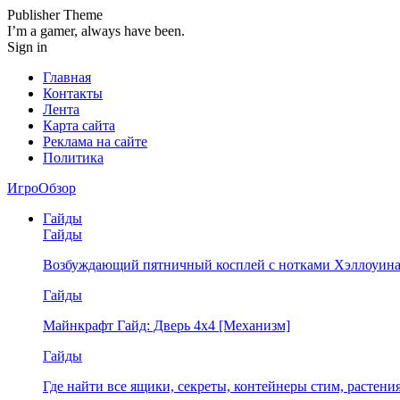
Publisher Theme
I’m a gamer, always have been.
Sign in
Главная
Контакты
Лента
Карта сайта
Реклама на сайте
Политика
ИгроОбзор
Гайды
Гайды
Возбуждающий пятничный косплей с нотками Хэллоуина
Гайды
Майнкрафт Гайд: Дверь 4х4 [Механизм]
Гайды
Где найти все ящики, секреты, контейнеры стим, растен