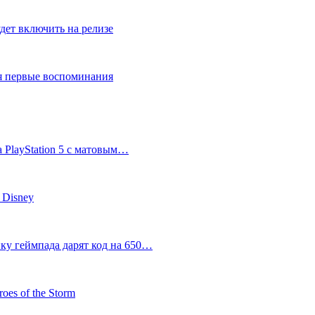
дет включить на релизе
ся первые воспоминания
 PlayStation 5 с матовым…
 Disney
пку геймпада дарят код на 650…
oes of the Storm