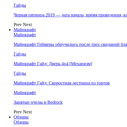
Гайды
Черная пятница 2019 — дата начала, время проведения, к
Prev
Next
Майнкрафт
Майнкрафт
Майнкрафт Геймеры обручились после трех свиданий бл
Гайды
Майнкрафт Гайд: Дверь 4х4 [Механизм]
Гайды
Майнкрафт Гайд: Скоростная лестница из тортов
Майнкрафт
Занятые пчелы в Bedrock
Prev
Next
Обзоры
Обзоры