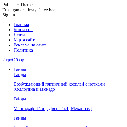
Publisher Theme
I’m a gamer, always have been.
Sign in
Главная
Контакты
Лента
Карта сайта
Реклама на сайте
Политика
ИгроОбзор
Гайды
Гайды
Возбуждающий пятничный косплей с нотками
Хэллоуина и авокадо
Гайды
Майнкрафт Гайд: Дверь 4х4 [Механизм]
Гайды