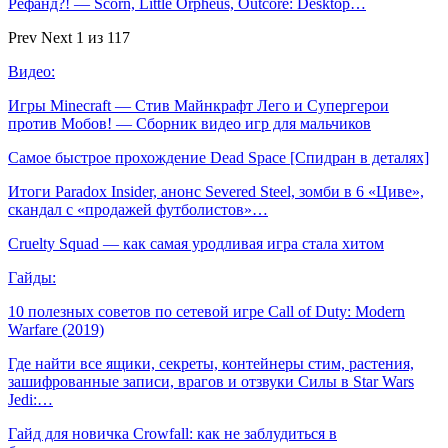
Рефанд?! — Scorn, Little Orpheus, Outcore: Desktop…
Prev
Next
1 из 117
Видео:
Игры Minecraft — Стив Майнкрафт Лего и Супергерои
против Мобов! — Сборник видео игр для мальчиков
Самое быстрое прохождение Dead Space [Спидран в деталях]
Итоги Paradox Insider, анонс Severed Steel, зомби в 6 «Циве»,
скандал с «продажей футболистов»…
Cruelty Squad — как самая уродливая игра стала хитом
Гайды:
10 полезных советов по сетевой игре Call of Duty: Modern
Warfare (2019)
Где найти все ящики, секреты, контейнеры стим, растения,
зашифрованные записи, врагов и отзвуки Силы в Star Wars
Jedi:…
Гайд для новичка Crowfall: как не заблудиться в