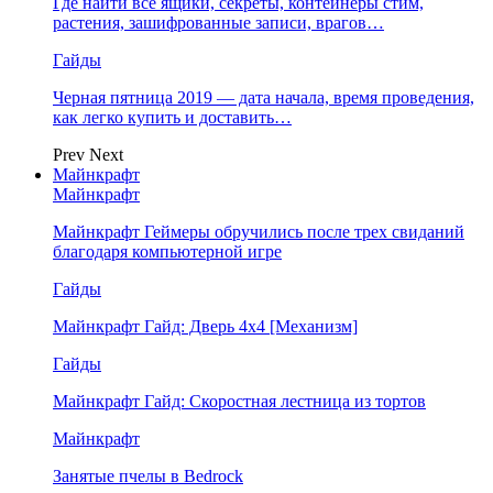
Где найти все ящики, секреты, контейнеры стим,
растения, зашифрованные записи, врагов…
Гайды
Черная пятница 2019 — дата начала, время проведения,
как легко купить и доставить…
Prev
Next
Майнкрафт
Майнкрафт
Майнкрафт Геймеры обручились после трех свиданий
благодаря компьютерной игре
Гайды
Майнкрафт Гайд: Дверь 4х4 [Механизм]
Гайды
Майнкрафт Гайд: Скоростная лестница из тортов
Майнкрафт
Занятые пчелы в Bedrock