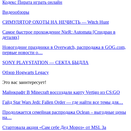
Кодекс Пирата играть онлайн
Видеообзоры
СИМУЛЯТОР ОХОТЫ НА НЕЧИСТЬ — Witch Hunt
Самое быстрое прохождение NieR: Automata [Спидран в
деталях]
Новогодние праздники в Overwatch, распродажа в GOG.com,
первые новости о…
SONY PLAYSTATION — СЕКТА БЫДЛА
Обзор Hogwarts Legacy
Это вас заинтересует!
Майнкрафт В Minecraft воссоздали карту Vertigo из CS:GO
Гайд Star Wars Jedi: Fallen Order — где найти все темы для…
Продолжается семейная распродажа Oclean – выгодные цены
на…
Стартовала акция «Сам себе Дед Мороз» от MSI. За