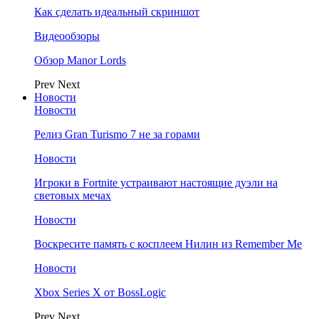
Как сделать идеальный скриншот
Видеообзоры
Обзор Manor Lords
Prev
Next
Новости
Новости
Релиз Gran Turismo 7 не за горами
Новости
Игроки в Fortnite устраивают настоящие дуэли на
световых мечах
Новости
Воскресите память с косплеем Нилин из Remember Me
Новости
Xbox Series X от BossLogic
Prev
Next