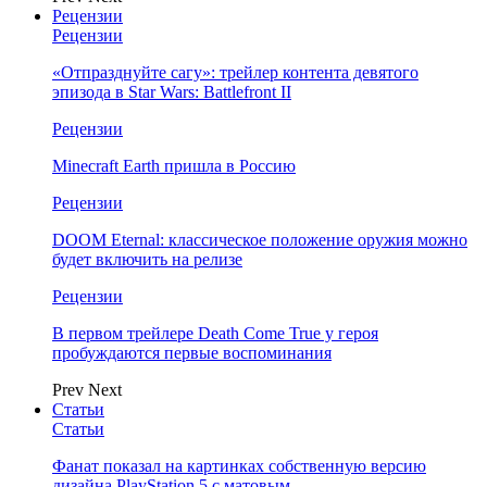
Рецензии
Рецензии
«Отпразднуйте сагу»: трейлер контента девятого
эпизода в Star Wars: Battlefront II
Рецензии
Minecraft Earth пришла в Россию
Рецензии
DOOM Eternal: классическое положение оружия можно
будет включить на релизе
Рецензии
В первом трейлере Death Come True у героя
пробуждаются первые воспоминания
Prev
Next
Статьи
Статьи
Фанат показал на картинках собственную версию
дизайна PlayStation 5 с матовым…