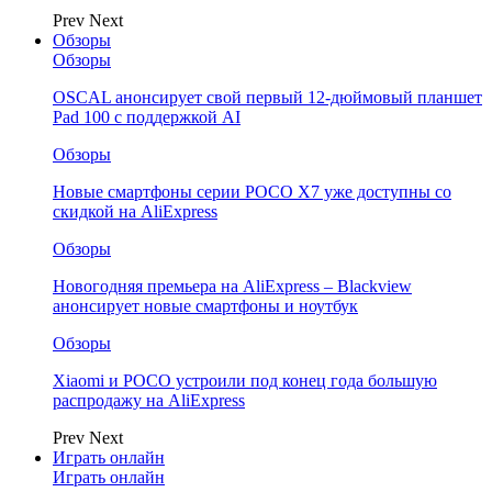
Prev
Next
Обзоры
Обзоры
OSCAL анонсирует свой первый 12-дюймовый планшет
Pad 100 с поддержкой AI
Обзоры
Новые смартфоны серии POCO X7 уже доступны со
скидкой на AliExpress
Обзоры
Новогодняя премьера на AliExpress – Blackview
анонсирует новые смартфоны и ноутбук
Обзоры
Xiaomi и POCO устроили под конец года большую
распродажу на AliExpress
Prev
Next
Играть онлайн
Играть онлайн