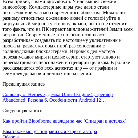
Всем привет, с вами igrovidos.ru. У нас вышел свежий
видеообзор. Компьютерные игры уже давно стали
неотъемлемой частью современного общества. Можно по-
разному относиться к желанию людей с головой уйти в
виртуальный мир по ту сторону экрана, но это не отменит
того факта, что на ПК играют миллионы жителей Земли всех
возрастов. Современные технологии позволяют
разработчикам создавать по-настоящему увлекательные
проекты, размах которых иной раз сопоставим с
голливудскими блокбастерами. Игровых дел мастера
перезапускают миры и целые серии, стартуют заново и
пересматривают персонажей и сценарии целиком. В ролике
рассказывается обо всех аспектах игр — от графики и
геймплея до багов и личных впечатлений.
Предыдущая запись
Company of Heroes 3, демка Unreal Engine 5, трейлер
Abandoned, Persona 6, Особенности Android 12…
Следующая запись
Как пройти Bloodborne дважды за час [Спидран в деталях]
Вам также могут понравиться
Еще от автора
Обзоры