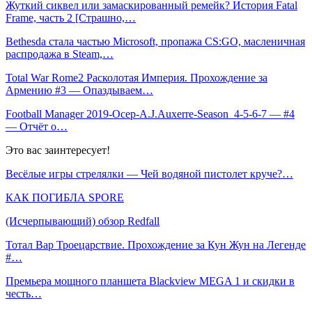
Жуткий сиквел или замаскированный ремейк? История Fatal
Frame, часть 2 [Страшно,…
Bethesda стала частью Microsoft, пропажа CS:GO, масленичная
распродажа в Steam,…
Total War Rome2 Расколотая Империя. Прохождение за
Армению #3 — Опаздываем…
Football Manager 2019-Осер-A.J.Auxerre-Season_4-5-6-7 — #4
— Отчёт о…
Это вас заинтересует!
Весёлые игры стрелялки — Чей водяной пистолет круче?…
КАК ПОГИБЛА SPORE
(Исчерпывающий) обзор Redfall
Тотал Вар Троецарствие. Прохождение за Кун Жун на Легенде
#…
Премьера мощного планшета Blackview MEGA 1 и скидки в
честь…