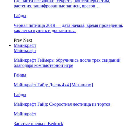
Где найти все ящики, секреты, контейнеры стим,
растения, зашифрованные записи, врагов…
Гайды
Черная пятница 2019 — дата начала, время проведения,
как легко купить и доставить…
Prev
Next
Майнкрафт
Майнкрафт
Майнкрафт Геймеры обручились после трех свиданий
благодаря компьютерной игре
Гайды
Майнкрафт Гайд: Дверь 4х4 [Механизм]
Гайды
Майнкрафт Гайд: Скоростная лестница из тортов
Майнкрафт
Занятые пчелы в Bedrock