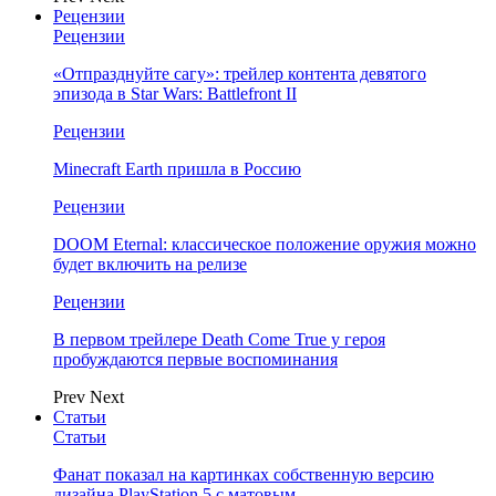
Рецензии
Рецензии
«Отпразднуйте сагу»: трейлер контента девятого
эпизода в Star Wars: Battlefront II
Рецензии
Minecraft Earth пришла в Россию
Рецензии
DOOM Eternal: классическое положение оружия можно
будет включить на релизе
Рецензии
В первом трейлере Death Come True у героя
пробуждаются первые воспоминания
Prev
Next
Статьи
Статьи
Фанат показал на картинках собственную версию
дизайна PlayStation 5 с матовым…