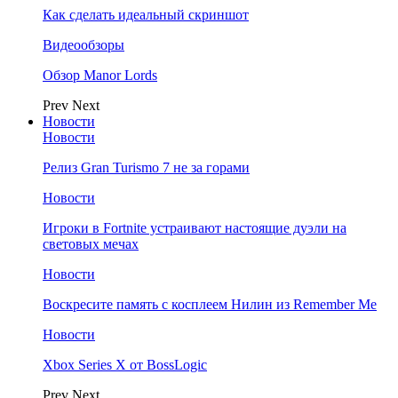
Как сделать идеальный скриншот
Видеообзоры
Обзор Manor Lords
Prev
Next
Новости
Новости
Релиз Gran Turismo 7 не за горами
Новости
Игроки в Fortnite устраивают настоящие дуэли на
световых мечах
Новости
Воскресите память с косплеем Нилин из Remember Me
Новости
Xbox Series X от BossLogic
Prev
Next