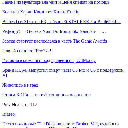
Гаечка из мультсериала Чип и Дейл спешат на помощь
Косплей Харли Квинн от Китти Янгби
Bethesda и Xbox на E3, геймплей STALKER 2 и Battlefield…
Рефанд?! — Genesis Noir, Dorfromantik, Nanotale —…
Завтра стартует распродажа в честь The Game Awards
Новый снапшот 19w37a!
История взлома игр: коды, трейнеры, ArtMoney
Бренд KUMI выпустил смарт-часы U5 Pro и U6 с поддержкой
AI
Живопись в играх
Стрим КЭПа — нытьё, сопли и самокопание
Prev
Next
1 из 117
Видео:
Несколько новых The Division, анонс Broken Veil, судебный