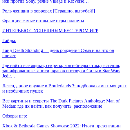
иск против Sony, релиз Village и Re:Verse…
Роль женщин в хоррорах [Страшно, вырубай!]
Франция: самые стильные игры планеты
ИНТЕРВЬЮ С УСПЕШНЫМ БУСТЕРОМ ИГР
Гайды:
Гайд Death Stranding — день рождения Сэма и на что он
влияет
Где найти все ящики, секреты, контейнеры стим, растения,
зашифрованные записи, врагов и отзвуки Силы в Star Wars
Jedi:…
Легендарное оружие в Borderlands 3: подборка самых мощных
и необычных пушек
Все картины и секреты The Dark Pictures Anthology: Man of
Medan: где их найти, как получить, расположение
Обзоры игр:
Xbox & Bethesda Games Showcase 2022: Итоги презентации