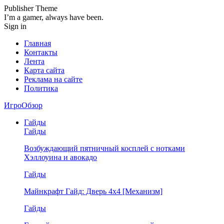
Publisher Theme
I’m a gamer, always have been.
Sign in
Главная
Контакты
Лента
Карта сайта
Реклама на сайте
Политика
ИгроОбзор
Гайды
Гайды
Возбуждающий пятничный косплей с нотками
Хэллоуина и авокадо
Гайды
Майнкрафт Гайд: Дверь 4х4 [Механизм]
Гайды