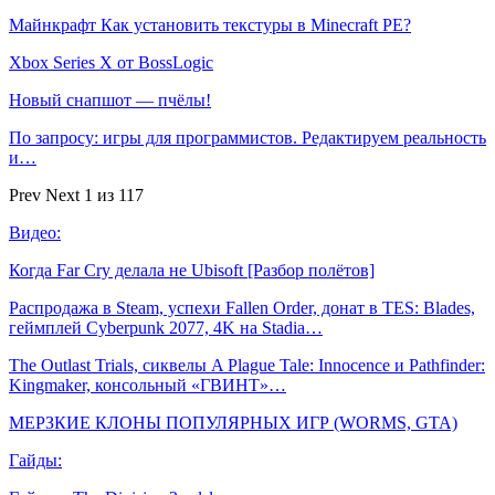
Майнкрафт Как установить текстуры в Minecraft PE?
Xbox Series X от BossLogic
Новый снапшот — пчёлы!
По запросу: игры для программистов. Редактируем реальность
и…
Prev
Next
1 из 117
Видео:
Когда Far Cry делала не Ubisoft [Разбор полётов]
Распродажа в Steam, успехи Fallen Order, донат в TES: Blades,
геймплей Cyberpunk 2077, 4K на Stadia…
The Outlast Trials, сиквелы A Plague Tale: Innocence и Pathfinder:
Kingmaker, консольный «ГВИНТ»…
МЕРЗКИЕ КЛОНЫ ПОПУЛЯРНЫХ ИГР (WORMS, GTA)
Гайды: