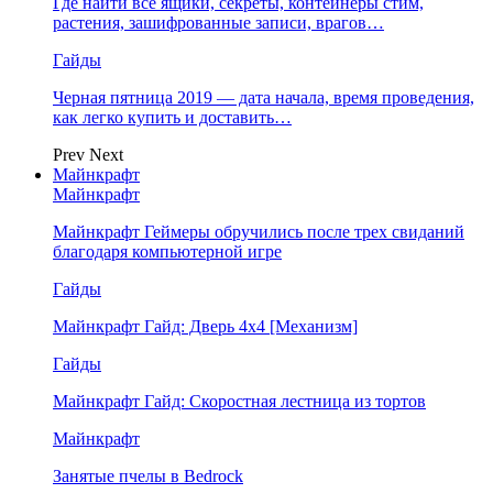
Где найти все ящики, секреты, контейнеры стим,
растения, зашифрованные записи, врагов…
Гайды
Черная пятница 2019 — дата начала, время проведения,
как легко купить и доставить…
Prev
Next
Майнкрафт
Майнкрафт
Майнкрафт Геймеры обручились после трех свиданий
благодаря компьютерной игре
Гайды
Майнкрафт Гайд: Дверь 4х4 [Механизм]
Гайды
Майнкрафт Гайд: Скоростная лестница из тортов
Майнкрафт
Занятые пчелы в Bedrock