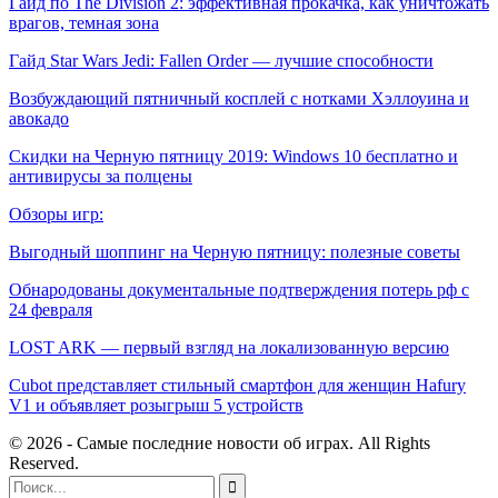
Гайд по The Division 2: эффективная прокачка, как уничтожать
врагов, темная зона
Гайд Star Wars Jedi: Fallen Order — лучшие способности
Возбуждающий пятничный косплей с нотками Хэллоуина и
авокадо
Скидки на Черную пятницу 2019: Windows 10 бесплатно и
антивирусы за полцены
Обзоры игр:
Выгодный шоппинг на Черную пятницу: полезные советы
Обнародованы документальные подтверждения потерь рф с
24 февраля
LOST ARK — первый взгляд на локализованную версию
Cubot представляет стильный смартфон для женщин Hafury
V1 и объявляет розыгрыш 5 устройств
© 2026 - Самые последние новости об играх. All Rights
Reserved.