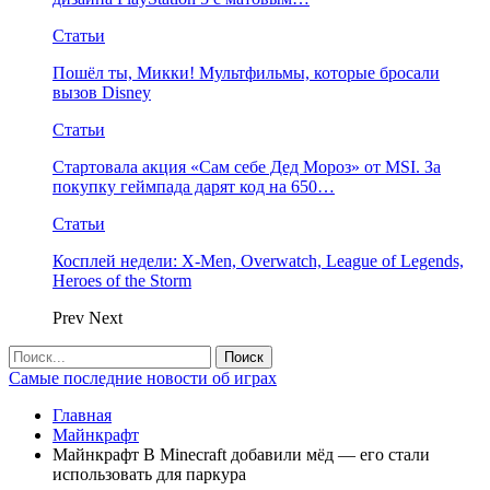
Статьи
Пошёл ты, Микки! Мультфильмы, которые бросали
вызов Disney
Статьи
Стартовала акция «Сам себе Дед Мороз» от MSI. За
покупку геймпада дарят код на 650…
Статьи
Косплей недели: X-Men, Overwatch, League of Legends,
Heroes of the Storm
Prev
Next
Самые последние новости об играх
Главная
Майнкрафт
Майнкрафт В Minecraft добавили мёд — его стали
использовать для паркура