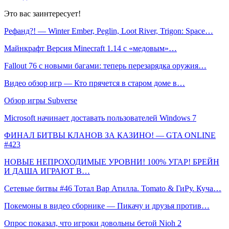
Это вас заинтересует!
Рефанд?! — Winter Ember, Peglin, Loot River, Trigon: Space…
Майнкрафт Версия Minecraft 1.14 с «медовым»…
Fallout 76 с новыми багами: теперь перезарядка оружия…
Видео обзор игр — Кто прячется в старом доме в…
Обзор игры Subverse
Microsoft начинает доставать пользователей Windows 7
ФИНАЛ БИТВЫ КЛАНОВ ЗА КАЗИНО! — GTA ONLINE
#423
НОВЫЕ НЕПРОХОДИМЫЕ УРОВНИ! 100% УГАР! БРЕЙН
И ДАША ИГРАЮТ В…
Сетевые битвы #46 Тотал Вар Атилла. Tomato & ГиРу. Куча…
Покемоны в видео сборнике — Пикачу и друзья против…
Опрос показал, что игроки довольны бетой Nioh 2