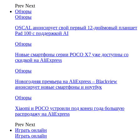
Prev
Next
Обзоры
Обзоры
OSCAL анонсирует свой первый 12-дюймовый планшет
Pad 100 с поддержкой AI
Обзоры
Новые смартфоны серии POCO X7 уже доступны со
скидкой на AliExpress
Обзоры
Новогодняя премьера на AliExpress – Blackview
анонсирует новые смартфоны и ноутбук
Обзоры
Xiaomi и POCO устроили под конец года большую
распродажу на AliExpress
Prev
Next
Играть онлайн
Играть онлайн