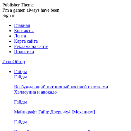
Publisher Theme
I’m a gamer, always have been.
Sign in
Главная
Контакты
Лента
Карта сайта
Реклама на сайте
Политика
ИгроОбзор
Гайды
Гайды
Возбуждающий пятничный косплей с нотками
Хэллоуина и авокадо
Гайды
Майнкрафт Гайд: Дверь 4х4 [Механизм]
Гайды