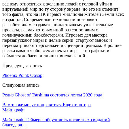
разному относиться к желанию людей с головой уйти в
виртуальный мир по ту сторону экрана, но это не отменит
того факта, что на ПК играют миллионы жителей Земли всех
возрастов. Современные технологии позволяют
разработчикам создавать по-настоящему увлекательные
проекты, размах которых иной раз сопоставим с
голливудскими блокбастерами. Игровых дел мастера
перезапускают миры и целые серии, стартуют заново и
пересматривают персонажей и сценарии целиком. В ролике
рассказывается обо всех аспектах игр — от графики и
геймплея до багов и личных впечатлений.
Предыдущая запись
Phoenix Point: Обзор
Следующая запись
Релиз Ghost of Tsushima состоится летом 2020 года
Вам также могут понравиться
Еще от автора
Майнкрафт
Майнкрафт Геймеры обручились после трех свиданий
благодаря…