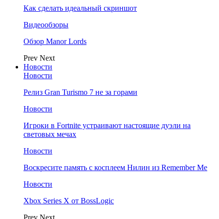
Как сделать идеальный скриншот
Видеообзоры
Обзор Manor Lords
Prev
Next
Новости
Новости
Релиз Gran Turismo 7 не за горами
Новости
Игроки в Fortnite устраивают настоящие дуэли на
световых мечах
Новости
Воскресите память с косплеем Нилин из Remember Me
Новости
Xbox Series X от BossLogic
Prev
Next