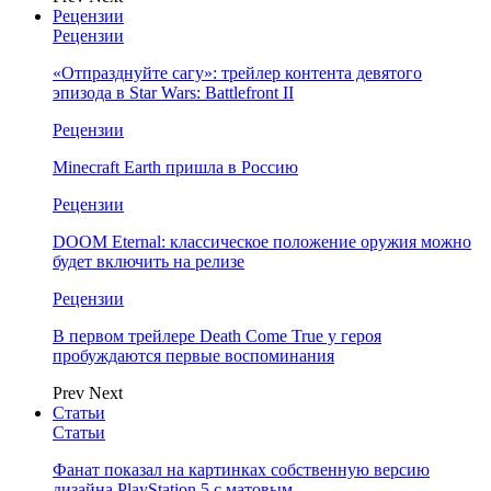
Рецензии
Рецензии
«Отпразднуйте сагу»: трейлер контента девятого
эпизода в Star Wars: Battlefront II
Рецензии
Minecraft Earth пришла в Россию
Рецензии
DOOM Eternal: классическое положение оружия можно
будет включить на релизе
Рецензии
В первом трейлере Death Come True у героя
пробуждаются первые воспоминания
Prev
Next
Статьи
Статьи
Фанат показал на картинках собственную версию
дизайна PlayStation 5 с матовым…