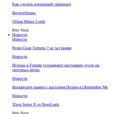
Как сделать идеальный скриншот
Видеообзоры
Обзор Manor Lords
Prev
Next
Новости
Новости
Релиз Gran Turismo 7 не за горами
Новости
Игроки в Fortnite устраивают настоящие дуэли на
световых мечах
Новости
Воскресите память с косплеем Нилин из Remember Me
Новости
Xbox Series X от BossLogic
Prev
Next