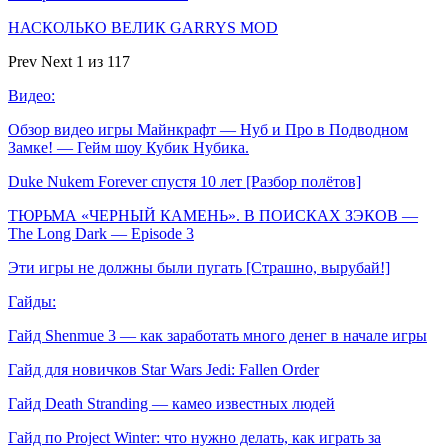
НАСКОЛЬКО ВЕЛИК GARRYS MOD
Prev
Next
1 из 117
Видео:
Обзор видео игры Майнкрафт — Нуб и Про в Подводном
Замке! — Гейм шоу Кубик Нубика.
Duke Nukem Forever спустя 10 лет [Разбор полётов]
ТЮРЬМА «ЧЕРНЫЙ КАМЕНЬ». В ПОИСКАХ ЗЭКОВ —
The Long Dark — Episode 3
Эти игры не должны были пугать [Страшно, вырубай!]
Гайды:
Гайд Shenmue 3 — как заработать много денег в начале игры
Гайд для новичков Star Wars Jedi: Fallen Order
Гайд Death Stranding — камео известных людей
Гайд по Project Winter: что нужно делать, как играть за