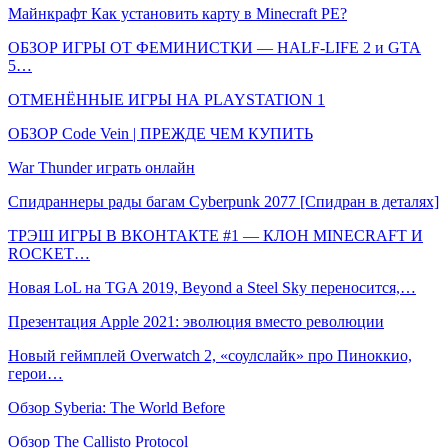
Майнкрафт Как установить карту в Minecraft PE?
ОБЗОР ИГРЫ ОТ ФЕМИНИСТКИ — HALF-LIFE 2 и GTA
5…
ОТМЕНЁННЫЕ ИГРЫ НА PLAYSTATION 1
ОБЗОР Code Vein | ПРЕЖДЕ ЧЕМ КУПИТЬ
War Thunder играть онлайн
Спидраннеры рады багам Cyberpunk 2077 [Спидран в деталях]
ТРЭШ ИГРЫ В ВКОНТАКТЕ #1 — КЛОН MINECRAFT И
ROCKET…
Новая LoL на TGA 2019, Beyond a Steel Sky переносится,…
Презентация Apple 2021: эволюция вместо революции
Новый геймплей Overwatch 2, «соулслайк» про Пиноккио,
герои…
Обзор Syberia: The World Before
Обзор The Callisto Protocol