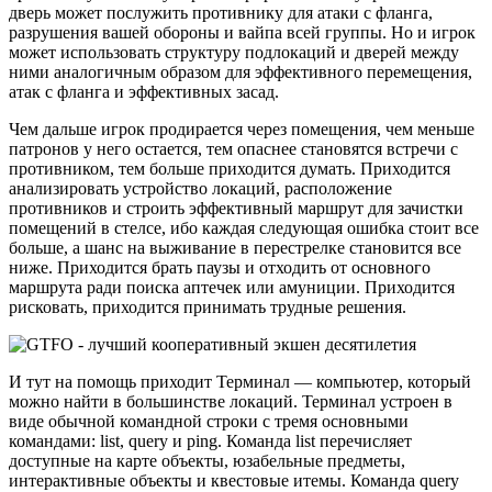
дверь может послужить противнику для атаки с фланга,
разрушения вашей обороны и вайпа всей группы. Но и игрок
может использовать структуру подлокаций и дверей между
ними аналогичным образом для эффективного перемещения,
атак с фланга и эффективных засад.
Чем дальше игрок продирается через помещения, чем меньше
патронов у него остается, тем опаснее становятся встречи с
противником, тем больше приходится думать. Приходится
анализировать устройство локаций, расположение
противников и строить эффективный маршрут для зачистки
помещений в стелсе, ибо каждая следующая ошибка стоит все
больше, а шанс на выживание в перестрелке становится все
ниже. Приходится брать паузы и отходить от основного
маршрута ради поиска аптечек или амуниции. Приходится
рисковать, приходится принимать трудные решения.
И тут на помощь приходит Терминал — компьютер, который
можно найти в большинстве локаций. Терминал устроен в
виде обычной командной строки с тремя основными
командами: list, query и ping. Команда list перечисляет
доступные на карте объекты, юзабельные предметы,
интерактивные объекты и квестовые итемы. Команда query