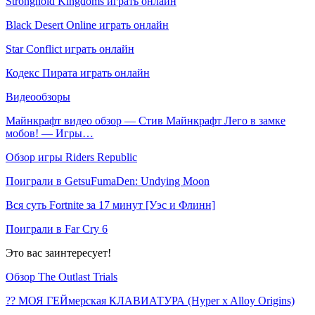
Stronghold Kingdoms играть онлайн
Black Desert Online играть онлайн
Star Conflict играть онлайн
Кодекс Пирата играть онлайн
Видеообзоры
Майнкрафт видео обзор — Стив Майнкрафт Лего в замке
мобов! — Игры…
Обзор игры Riders Republic
Поиграли в GetsuFumaDen: Undying Moon
Вся суть Fortnite за 17 минут [Уэс и Флинн]
Поиграли в Far Cry 6
Это вас заинтересует!
Обзор The Outlast Trials
?️‍? МОЯ ГЕЙмерская КЛАВИАТУРА (Hyper x Alloy Origins)