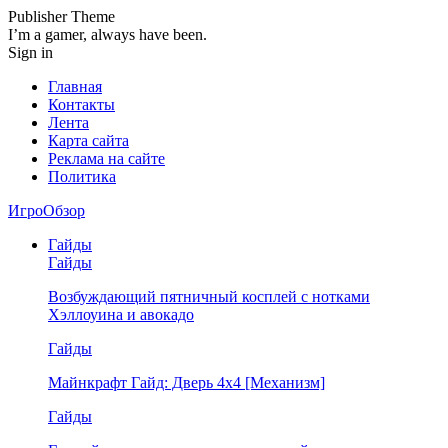
Publisher Theme
I’m a gamer, always have been.
Sign in
Главная
Контакты
Лента
Карта сайта
Реклама на сайте
Политика
ИгроОбзор
Гайды
Гайды
Возбуждающий пятничный косплей с нотками
Хэллоуина и авокадо
Гайды
Майнкрафт Гайд: Дверь 4х4 [Механизм]
Гайды