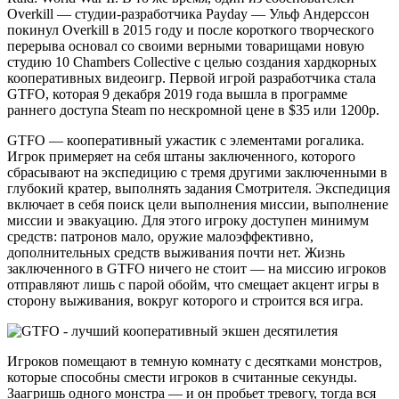
Overkill — студии-разработчика Payday — Ульф Андерссон
покинул Overkill в 2015 году и после короткого творческого
перерыва основал со своими верными товарищами новую
студию 10 Chambers Collective с целью создания хардкорных
кооперативных видеоигр. Первой игрой разработчика стала
GTFO, которая 9 декабря 2019 года вышла в программе
раннего доступа Steam по нескромной цене в $35 или 1200р.
GTFO — кооперативный ужастик с элементами рогалика.
Игрок примеряет на себя штаны заключенного, которого
сбрасывают на экспедицию с тремя другими заключенными в
глубокий кратер, выполнять задания Смотрителя. Экспедиция
включает в себя поиск цели выполнения миссии, выполнение
миссии и эвакуацию. Для этого игроку доступен минимум
средств: патронов мало, оружие малоэффективно,
дополнительных средств выживания почти нет. Жизнь
заключенного в GTFO ничего не стоит — на миссию игроков
отправляют лишь с парой обойм, что смещает акцент игры в
сторону выживания, вокруг которого и строится вся игра.
Игроков помещают в темную комнату с десятками монстров,
которые способны смести игроков в считанные секунды.
Заагришь одного монстра — и он пробьет тревогу, тогда вся