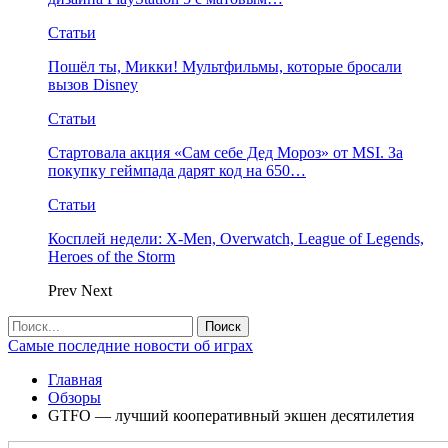
Статьи
Пошёл ты, Микки! Мультфильмы, которые бросали
вызов Disney
Статьи
Стартовала акция «Сам себе Дед Мороз» от MSI. За
покупку геймпада дарят код на 650…
Статьи
Косплей недели: X-Men, Overwatch, League of Legends,
Heroes of the Storm
Prev
Next
Самые последние новости об играх
Главная
Обзоры
GTFO — лучший кооперативный экшен десятилетия