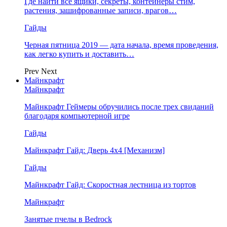
Где найти все ящики, секреты, контейнеры стим,
растения, зашифрованные записи, врагов…
Гайды
Черная пятница 2019 — дата начала, время проведения,
как легко купить и доставить…
Prev
Next
Майнкрафт
Майнкрафт
Майнкрафт Геймеры обручились после трех свиданий
благодаря компьютерной игре
Гайды
Майнкрафт Гайд: Дверь 4х4 [Механизм]
Гайды
Майнкрафт Гайд: Скоростная лестница из тортов
Майнкрафт
Занятые пчелы в Bedrock