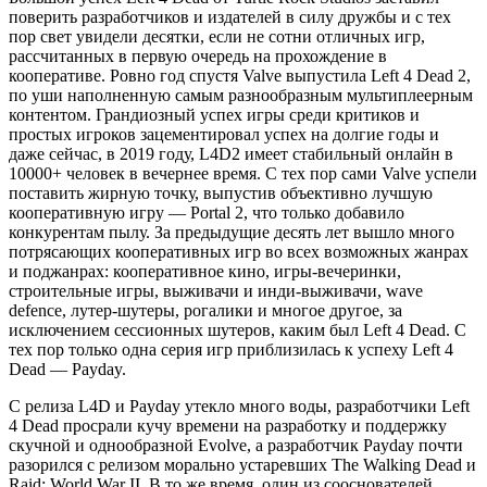
поверить разработчиков и издателей в силу дружбы и с тех
пор свет увидели десятки, если не сотни отличных игр,
рассчитанных в первую очередь на прохождение в
кооперативе. Ровно год спустя Valve выпустила Left 4 Dead 2,
по уши наполненную самым разнообразным мультиплеерным
контентом. Грандиозный успех игры среди критиков и
простых игроков зацементировал успех на долгие годы и
даже сейчас, в 2019 году, L4D2 имеет стабильный онлайн в
10000+ человек в вечернее время. С тех пор сами Valve успели
поставить жирную точку, выпустив объективно лучшую
кооперативную игру — Portal 2, что только добавило
конкурентам пылу. За предыдущие десять лет вышло много
потрясающих кооперативных игр во всех возможных жанрах
и поджанрах: кооперативное кино, игры-вечеринки,
строительные игры, выживачи и инди-выживачи, wave
defence, лутер-шутеры, рогалики и многое другое, за
исключением сессионных шутеров, каким был Left 4 Dead. С
тех пор только одна серия игр приблизилась к успеху Left 4
Dead — Payday.
С релиза L4D и Payday утекло много воды, разработчики Left
4 Dead просрали кучу времени на разработку и поддержку
скучной и однообразной Evolve, а разработчик Payday почти
разорился с релизом морально устаревших The Walking Dead и
Raid: World War II. В то же время, один из сооснователей