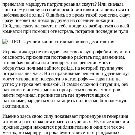
пределами маршрута патрулирования скаута? Или сначала
снести ему голову из снайперской винтовки и защищаться от
набежавшей волны? Ошибись во время тихой зачистки, скаут
сразу позовет на помощь друзей из соседней локации.
Пойдешь сразу на скаута и тебе придется разбираться со всей
комнатой при помощи огнестрела, потратив последние пули.
Игрока никогда не покидает чувство клаустрофобии, чувство
опасности, приходится постоянно работать под давлением,
что любая ошибка или некорректное решение могут
обернуться полным вайпом рейда, на который группа уже
потратила два часа. Но и правильные решения и удачный лут
могут мгновенно перерасти в катастрофу — гарантии на
успех у игрока нет никакой. В самой сложной ситуации, без
патронов и аптечек можно прокрасться вокруг монстров,
найти терминал, пропинговать где прячется ящик с
патронами, зарядиться и вытащить полностью безнадежную
экспедицию.
Именно здесь свою силу показывает процедурная генерация
итемов и расположения врагов на уровнях. Нужные ключи и
нужные двери находятся приблизительно в одних и тех же
местах, но маршрут игрока будет зависеть от рандомных