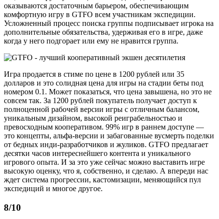
оказываются достаточным барьером, обеспечивающим
комфортную игру в GTFO всем участникам экспедиции.
Усложненный процесс поиска группы подписывает игрока на
дополнительные обязательства, удерживая его в игре, даже
когда у него подгорает или ему не нравится группа.
Игра продается в стиме по цене в 1200 рублей или 35
долларов и это солидная цена для игры на стадии беты под
номером 0.1. Может показаться, что цена завышена, но это не
совсем так. За 1200 рублей покупатель получает доступ к
полноценной рабочей версии игры с отличным балансом,
уникальным дизайном, высокой реиграбельностью и
превосходным кооперативом. 99% игр в раннем доступе —
это концепты, альфа-версии и забагованные вусмерть поделки
от бедных инди-разработчиков и жуликов. GTFO предлагает
десятки часов интереснейшего контента и уникального
игрового опыта. И за это уже сейчас можно выставить игре
высокую оценку, что я, собственно, и сделаю. А впереди нас
ждет система прогрессии, кастомизации, меняющийся пул
экспедиций и многое другое.
8/10