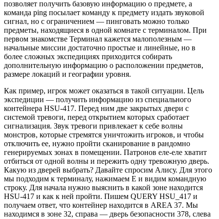
позволяет получить базовую информацию о предмете, а
команда ping посылает команду к предмету издать звуковой
сигнал, но с ограничением — пинговать можно только
предметы, находящиеся в одной комнате с терминалом. При
первом знакомстве Терминал кажется малополезным —
начальные миссии достаточно простые и линейные, но в
более сложных экспедициях приходится собирать
дополнительную информацию о расположении предметов,
размере локаций и географии уровня.
Как пример, игрок может оказаться в такой ситуации. Цель
экспедиции — получить информацию из специального
контейнера HSU-417. Перед ним две закрытых двери с
системой тревоги, перед открытием которых сработает
сигнализация. Звук тревоги привлекает к себе волны
монстров, которые стремятся уничтожить игроков, и чтобы
отключить ее, нужно пройти сканирование в рандомно
генерируемых зонах в помещении. Патронов еле-еле хватит
отбиться от одной волны и пережить одну тревожную дверь.
Какую из дверей выбрать? Давайте спросим Алису. Для этого
мы подходим к терминалу, нажимаем Е и видим командную
строку. Для начала нужно выяснить в какой зоне находится
HSU-417 и как к ней пройти. Пишем QUERY HSU_417 и
получаем ответ, что контейнер находится в AREA 37. Мы
находимся в зоне 32, справа — дверь безопасности 378, слева