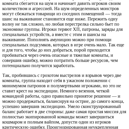
комната сбегается на шум и начинает давить игроков своим
количеством и агрессией. На шум определенных монстров
могут сбежаться товарищи из соседних помещений — тогда
шанс на выживание становится еще ниже. Пережить одну
волну не так сложно, но любая перестрелка сильно бьет по
экономике группы. Игроки теряют ХП, патроны, заряды для
специальных устройств, а вместе с этим и шансы на
выживание. Пополнять амуницию можно при помощи
специальных подсумков, которых в игре очень мало. Так еще
и для того, чтобы до них добраться, порой приходится
пробиваться через очень опасные и тяжелые комнаты, и
совершив ошибку, можно потратить больше ресурсов, чем
потенциально получится заработать.
Так, пробившись с грохотом выстрелов и взрывов через две
комнаты, группа находит себя в ужасном положении с
минимумом патронов и полумертвыми игроками, но это не
ставит крест на экспедиции. Немного везения, четкой
командной работы, одно правильно принятое решение — и
можно продержаться, балансируя на острие, до самого конца,
успешно завершив экспедицию. Умело сконструированный
баланс работает в две стороны: даже самая простая миссия для
полностью экипированной команды может завершиться
кошмаром и полным вайпом, допусти один из игроков
критическую ошибку. Проигнорированная неукрепленная