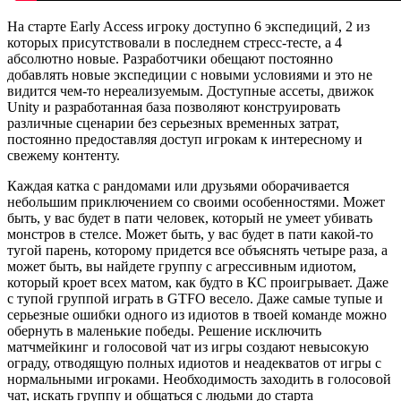
На старте Early Access игроку доступно 6 экспедиций, 2 из
которых присутствовали в последнем стресс-тесте, а 4
абсолютно новые. Разработчики обещают постоянно
добавлять новые экспедиции с новыми условиями и это не
видится чем-то нереализуемым. Доступные ассеты, движок
Unity и разработанная база позволяют конструировать
различные сценарии без серьезных временных затрат,
постоянно предоставляя доступ игрокам к интересному и
свежему контенту.
Каждая катка с рандомами или друзьями оборачивается
небольшим приключением со своими особенностями. Может
быть, у вас будет в пати человек, который не умеет убивать
монстров в стелсе. Может быть, у вас будет в пати какой-то
тугой парень, которому придется все объяснять четыре раза, а
может быть, вы найдете группу с агрессивным идиотом,
который кроет всех матом, как будто в КС проигрывает. Даже
с тупой группой играть в GTFO весело. Даже самые тупые и
серьезные ошибки одного из идиотов в твоей команде можно
обернуть в маленькие победы. Решение исключить
матчмейкинг и голосовой чат из игры создают невысокую
ограду, отводящую полных идиотов и неадекватов от игры с
нормальными игроками. Необходимость заходить в голосовой
чат, искать группу и общаться с людьми до старта