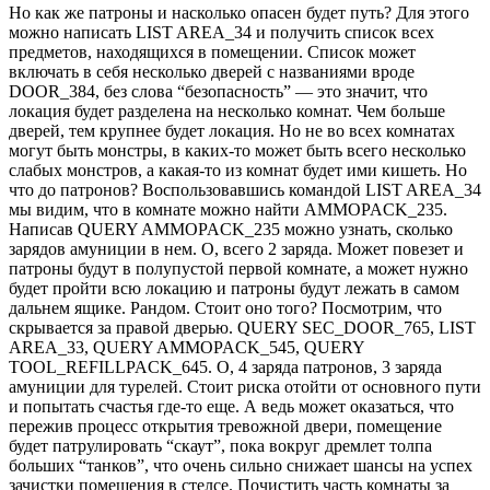
Но как же патроны и насколько опасен будет путь? Для этого
можно написать LIST AREA_34 и получить список всех
предметов, находящихся в помещении. Список может
включать в себя несколько дверей с названиями вроде
DOOR_384, без слова “безопасность” — это значит, что
локация будет разделена на несколько комнат. Чем больше
дверей, тем крупнее будет локация. Но не во всех комнатах
могут быть монстры, в каких-то может быть всего несколько
слабых монстров, а какая-то из комнат будет ими кишеть. Но
что до патронов? Воспользовавшись командой LIST AREA_34
мы видим, что в комнате можно найти AMMOPACK_235.
Написав QUERY AMMOPACK_235 можно узнать, сколько
зарядов амуниции в нем. О, всего 2 заряда. Может повезет и
патроны будут в полупустой первой комнате, а может нужно
будет пройти всю локацию и патроны будут лежать в самом
дальнем ящике. Рандом. Стоит оно того? Посмотрим, что
скрывается за правой дверью. QUERY SEC_DOOR_765, LIST
AREA_33, QUERY AMMOPACK_545, QUERY
TOOL_REFILLPACK_645. О, 4 заряда патронов, 3 заряда
амуниции для турелей. Стоит риска отойти от основного пути
и попытать счастья где-то еще. А ведь может оказаться, что
пережив процесс открытия тревожной двери, помещение
будет патрулировать “скаут”, пока вокруг дремлет толпа
больших “танков”, что очень сильно снижает шансы на успех
зачистки помещения в стелсе. Почистить часть комнаты за