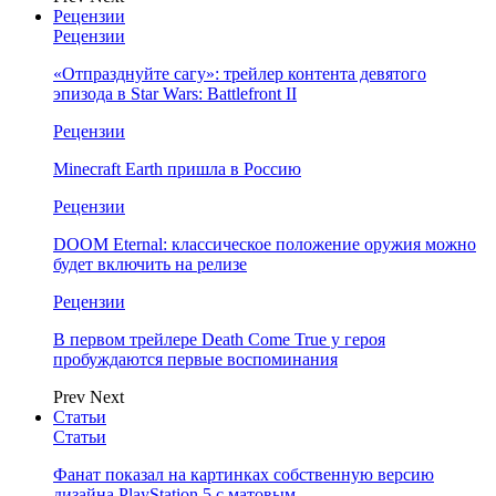
Рецензии
Рецензии
«Отпразднуйте сагу»: трейлер контента девятого
эпизода в Star Wars: Battlefront II
Рецензии
Minecraft Earth пришла в Россию
Рецензии
DOOM Eternal: классическое положение оружия можно
будет включить на релизе
Рецензии
В первом трейлере Death Come True у героя
пробуждаются первые воспоминания
Prev
Next
Статьи
Статьи
Фанат показал на картинках собственную версию
дизайна PlayStation 5 с матовым…