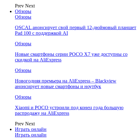
Prev
Next
Обзоры
Обзоры
OSCAL анонсирует свой первый 12-дюймовый планшет
Pad 100 с поддержкой AI
Обзоры
Новые смартфоны серии POCO X7 уже доступны со
скидкой на AliExpress
Обзоры
Новогодняя премьера на AliExpress – Blackview
анонсирует новые смартфоны и ноутбук
Обзоры
Xiaomi и POCO устроили под конец года большую
распродажу на AliExpress
Prev
Next
Играть онлайн
Играть онлайн