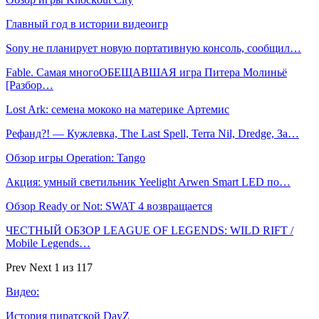
Главный год в истории видеоигр
Sony не планирует новую портативную консоль, сообщил…
Fable. Самая многоОБЕЩАВШАЯ игра Питера Молиньё
[Разбор…
Lost Ark: cемена мококо на материке Артемис
Рефанд?! — Кужлевка, The Last Spell, Terra Nil, Dredge, За…
Обзор игры Operation: Tango
Акция: умный светильник Yeelight Arwen Smart LED по…
Обзор Ready or Not: SWAT 4 возвращается
ЧЕСТНЫЙ ОБЗОР LEAGUE OF LEGENDS: WILD RIFT /
Mobile Legends…
Prev
Next
1 из 117
Видео:
История пиратской DayZ