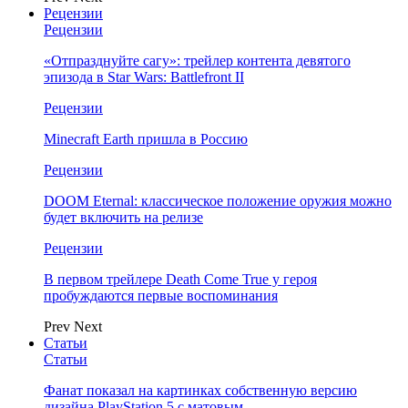
Рецензии
Рецензии
«Отпразднуйте сагу»: трейлер контента девятого
эпизода в Star Wars: Battlefront II
Рецензии
Minecraft Earth пришла в Россию
Рецензии
DOOM Eternal: классическое положение оружия можно
будет включить на релизе
Рецензии
В первом трейлере Death Come True у героя
пробуждаются первые воспоминания
Prev
Next
Статьи
Статьи
Фанат показал на картинках собственную версию
дизайна PlayStation 5 с матовым…