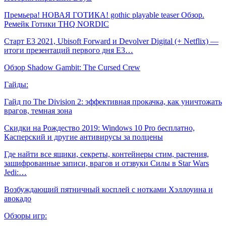
Премьера! НОВАЯ ГОТИКА! gothic playable teaser Обзор.
Ремейк Готики THQ NORDIC
Старт E3 2021, Ubisoft Forward и Devolver Digital (+ Netflix) —
итоги презентаций первого дня E3…
Обзор Shadow Gambit: The Cursed Crew
Гайды:
Гайд по The Division 2: эффективная прокачка, как уничтожать
врагов, темная зона
Скидки на Рождество 2019: Windows 10 Pro бесплатно,
Касперский и другие антивирусы за полцены
Где найти все ящики, секреты, контейнеры стим, растения,
зашифрованные записи, врагов и отзвуки Силы в Star Wars
Jedi:…
Возбуждающий пятничный косплей с нотками Хэллоуина и
авокадо
Обзоры игр: