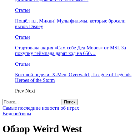
Статьи
Пошёл ты, Микки! Мультфильмы, которые бросали
вызов Disney
Статьи
Стартовала акция «Сам себе Дед Мороз» от MSI. За
покупку геймпада дарят код на 650…
Статьи
Косплей недели: X-Men, Overwatch, League of Legends,
Heroes of the Storm
Prev
Next
Самые последние новости об играх
Видеообзоры
Обзор Weird West