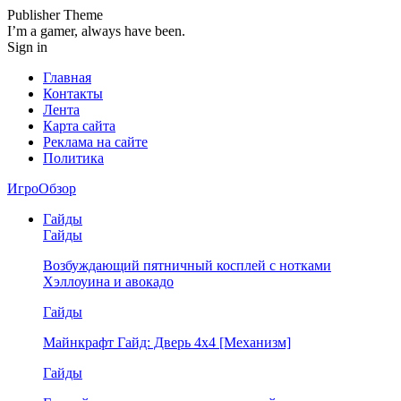
Publisher Theme
I’m a gamer, always have been.
Sign in
Главная
Контакты
Лента
Карта сайта
Реклама на сайте
Политика
ИгроОбзор
Гайды
Гайды
Возбуждающий пятничный косплей с нотками
Хэллоуина и авокадо
Гайды
Майнкрафт Гайд: Дверь 4х4 [Механизм]
Гайды