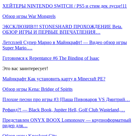
ХЕЙТЕРЫ NINTENDO SWITCH / PS5 и стим дек лусце!11
Обзор игры War Mongrels
ЭКСКЛЮЗИВ!!! STONESHARD ПРОХОЖДЕНИЕ Beta.
ОБЗОР ИГРЫ И ПЕРВЫЕ ВПЕЧАТЛЕНИЯ…
Летсплей Супер Марио в Майнкрафт! — Видео обзор игры
Super Mario.…
Готовимся к Repentance #6 The Binding of Isaac
Это вас заинтересует!
Майнкрафт Как установить карту в Minecraft PE?
Обзор игры Kena: Bridge of Spirits
Плохие песни про игры #3 [Паша Пивоваров VS Дмитрий…
Рефанд?! — Black Book, Jupiter Hell, Golf Club Wasteland,…
Представлен ONYX BOOX Lomonosov — крупноформатный
ридер для…
Обзор игры Knockout City