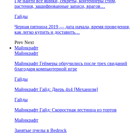
Где найти все ящики, секреты, контейнеры стим,
растения, зашифрованные записи, врагов…
Гайды
Черная пятница 2019 — дата начала, время проведения,
как легко купить и доставить…
Prev
Next
Майнкрафт
Майнкрафт
Майнкрафт Геймеры обручились после трех свиданий
благодаря компьютерной игре
Гайды
Майнкрафт Гайд: Дверь 4х4 [Механизм]
Гайды
Майнкрафт Гайд: Скоростная лестница из тортов
Майнкрафт
Занятые пчелы в Bedrock