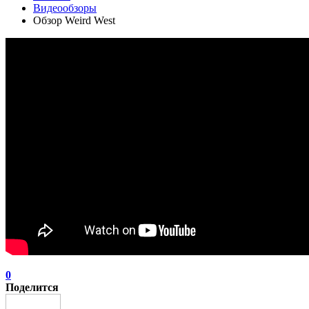
Видеообзоры
Обзор Weird West
0
Поделится