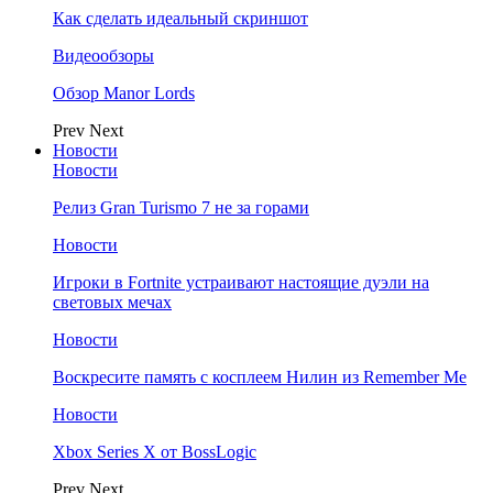
Как сделать идеальный скриншот
Видеообзоры
Обзор Manor Lords
Prev
Next
Новости
Новости
Релиз Gran Turismo 7 не за горами
Новости
Игроки в Fortnite устраивают настоящие дуэли на
световых мечах
Новости
Воскресите память с косплеем Нилин из Remember Me
Новости
Xbox Series X от BossLogic
Prev
Next