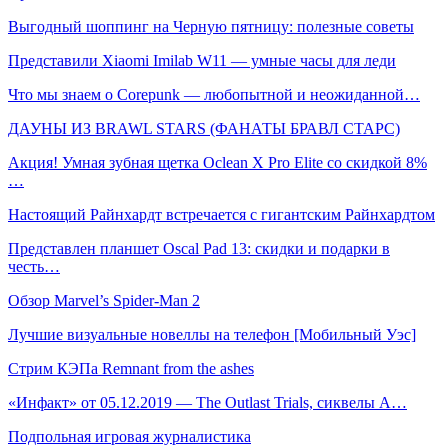
Выгодный шоппинг на Черную пятницу: полезные советы
Представили Xiaomi Imilab W11 — умные часы для леди
Что мы знаем о Corepunk — любопытной и неожиданной…
ДАУНЫ ИЗ BRAWL STARS (ФАНАТЫ БРАВЛ СТАРС)
Акция! Умная зубная щетка Oclean X Pro Elite со скидкой 8%
…
Настоящий Райнхардт встречается с гигантским Райнхардтом
Представлен планшет Oscal Pad 13: скидки и подарки в
честь…
Обзор Marvel’s Spider-Man 2
Лучшие визуальные новеллы на телефон [Мобильный Уэс]
Стрим КЭПа Remnant from the ashes
«Инфакт» от 05.12.2019 — The Outlast Trials, сиквелы A…
Подпольная игровая журналистика