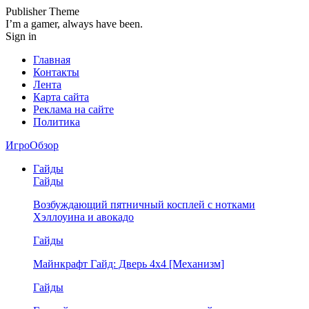
Publisher Theme
I’m a gamer, always have been.
Sign in
Главная
Контакты
Лента
Карта сайта
Реклама на сайте
Политика
ИгроОбзор
Гайды
Гайды
Возбуждающий пятничный косплей с нотками
Хэллоуина и авокадо
Гайды
Майнкрафт Гайд: Дверь 4х4 [Механизм]
Гайды