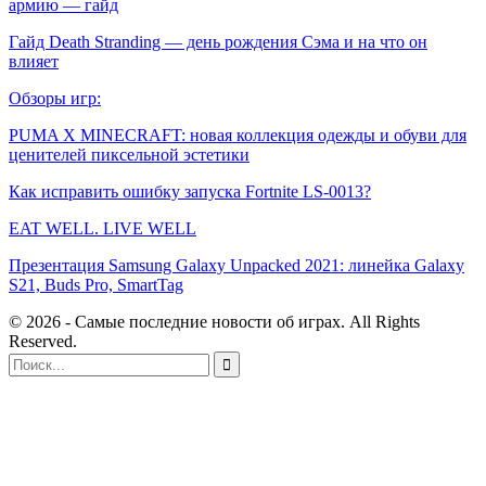
армию — гайд
Гайд Death Stranding — день рождения Сэма и на что он
влияет
Обзоры игр:
PUMA X MINECRAFT: новая коллекция одежды и обуви для
ценителей пиксельной эстетики
Как исправить ошибку запуска Fortnite LS-0013?
EAT WELL. LIVE WELL
Презентация Samsung Galaxy Unpacked 2021: линейка Galaxy
S21, Buds Pro, SmartTag
© 2026 - Самые последние новости об играх. All Rights
Reserved.