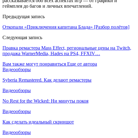
рассказывается обо всех аспектах игр — от графики и
геймплея до багов и личных впечатлений.
Предыдущая запись
Откопали «Приключения капитана Блада» [Разбор полётов]
Следующая запись
Правка ремастера Mass Effect, региональные цены на Twitch,
продажа WarnerMedia, Hades на PS4, FFXIV…
Вам также могут понравиться
Еще от автора
Видеообзоры
Syberia Remastered. Как делают ремастеры
Видеообзоры
No Rest for the Wicked: Ни минуты покоя
Видеообзоры
Как сделать идеальный скриншот
Видеообзоры