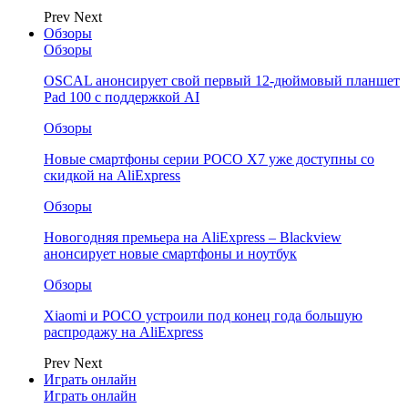
Prev
Next
Обзоры
Обзоры
OSCAL анонсирует свой первый 12-дюймовый планшет
Pad 100 с поддержкой AI
Обзоры
Новые смартфоны серии POCO X7 уже доступны со
скидкой на AliExpress
Обзоры
Новогодняя премьера на AliExpress – Blackview
анонсирует новые смартфоны и ноутбук
Обзоры
Xiaomi и POCO устроили под конец года большую
распродажу на AliExpress
Prev
Next
Играть онлайн
Играть онлайн