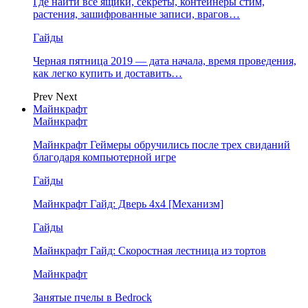
Где найти все ящики, секреты, контейнеры стим,
растения, зашифрованные записи, врагов…
Гайды
Черная пятница 2019 — дата начала, время проведения,
как легко купить и доставить…
Prev
Next
Майнкрафт
Майнкрафт
Майнкрафт Геймеры обручились после трех свиданий
благодаря компьютерной игре
Гайды
Майнкрафт Гайд: Дверь 4х4 [Механизм]
Гайды
Майнкрафт Гайд: Скоростная лестница из тортов
Майнкрафт
Занятые пчелы в Bedrock