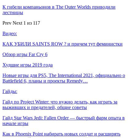
К гибели компаньонов в The Outer Worlds приводили
лестницы
Prev
Next
1 из 117
Видео:
КАК УБИЛИ SAINTS ROW ? и причем тут феминистки
Обзор игры Far Cry 6
Худшие игры 2019 года
Новые игры для PS5, The International 2021, официально о
Battlefield 6, планы и проекты Remedy…
Гайды:
Гайд по Project Winter: что нужно делать, как играть за
выживших и предателей, общие советы
Гайд Star Wars Jedi: Fallen Order — быстрый фарм опыта в
начале игры
Как в Phoenix Point набирать новых солдат и расширять