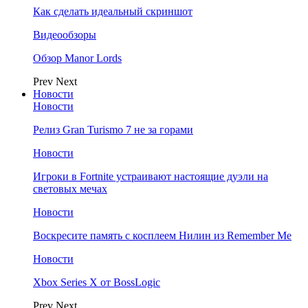
Как сделать идеальный скриншот
Видеообзоры
Обзор Manor Lords
Prev
Next
Новости
Новости
Релиз Gran Turismo 7 не за горами
Новости
Игроки в Fortnite устраивают настоящие дуэли на
световых мечах
Новости
Воскресите память с косплеем Нилин из Remember Me
Новости
Xbox Series X от BossLogic
Prev
Next