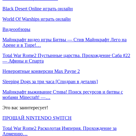
Black Desert Online играть онлайн
World Of Warships играть онлайн
Видеообзоры
Майнкрафт видео игры Битвы — Стив Майнкрафт Лего на
Арене и в Тире!…
Total War Rome2 Пустынные царства. Прохождение Саба #22
— Афины и Спарта
Невероятные конверсии Max Payne 2
Sleeping Dogs за три часа [Спидран в деталях]
Майнкрафт выживание Стива! Поиск ресурсов и битвы с
мобами Minecraft! —…
Это вас заинтересует!
ПРОЩАЙ NINTENDO SWITCH
Total War Rome2 Расколотая Империя. Прохождение за
Армению…