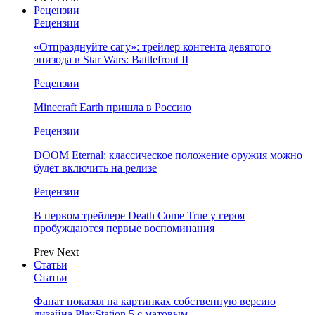
Рецензии
Рецензии
«Отпразднуйте сагу»: трейлер контента девятого
эпизода в Star Wars: Battlefront II
Рецензии
Minecraft Earth пришла в Россию
Рецензии
DOOM Eternal: классическое положение оружия можно
будет включить на релизе
Рецензии
В первом трейлере Death Come True у героя
пробуждаются первые воспоминания
Prev
Next
Статьи
Статьи
Фанат показал на картинках собственную версию
дизайна PlayStation 5 с матовым…