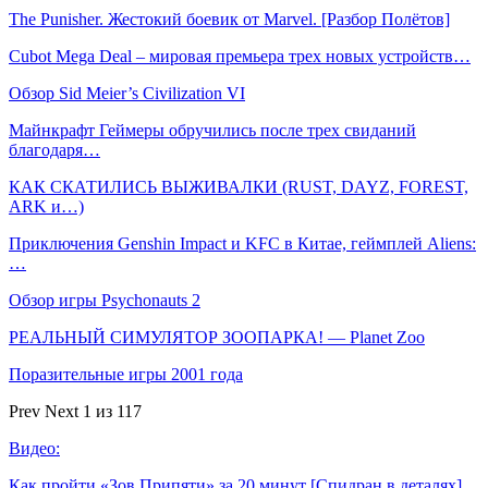
The Punisher. Жестокий боевик от Marvel. [Разбор Полётов]
Cubot Mega Deal – мировая премьера трех новых устройств…
Обзор Sid Meier’s Civilization VI
Майнкрафт Геймеры обручились после трех свиданий
благодаря…
КАК СКАТИЛИСЬ ВЫЖИВАЛКИ (RUST, DAYZ, FOREST,
ARK и…)
Приключения Genshin Impact и KFC в Китае, геймплей Aliens:
…
Обзор игры Psychonauts 2
РЕАЛЬНЫЙ СИМУЛЯТОР ЗООПАРКА! — Planet Zoo
Поразительные игры 2001 года
Prev
Next
1 из 117
Видео:
Как пройти «Зов Припяти» за 20 минут [Спидран в деталях]