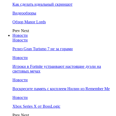
Как сделать идеальный скриншот
Видеообзоры
Обзор Manor Lords
Prev
Next
Новости
Новости
Релиз Gran Turismo 7 не за горами
Новости
Игроки в Fortnite устраивают настоящие дуэли на
световых мечах
Новости
Воскресите память с косплеем Нилин из Remember Me
Новости
Xbox Series X от BossLogic
Prev
Next