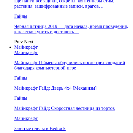
Где найти все ящики, секреты, контейнеры стим,
растения, зашифрованные записи, врагов…
Гайды
Черная пятница 2019 — дата начала, время проведения,
как легко купить и доставить…
Prev
Next
Майнкрафт
Майнкрафт
Майнкрафт Геймеры обручились после трех свиданий
благодаря компьютерной игре
Гайды
Майнкрафт Гайд: Дверь 4х4 [Механизм]
Гайды
Майнкрафт Гайд: Скоростная лестница из тортов
Майнкрафт
Занятые пчелы в Bedrock