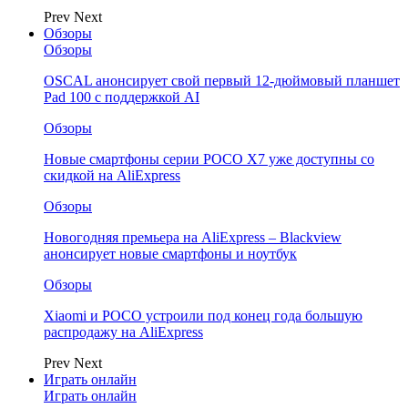
Prev
Next
Обзоры
Обзоры
OSCAL анонсирует свой первый 12-дюймовый планшет
Pad 100 с поддержкой AI
Обзоры
Новые смартфоны серии POCO X7 уже доступны со
скидкой на AliExpress
Обзоры
Новогодняя премьера на AliExpress – Blackview
анонсирует новые смартфоны и ноутбук
Обзоры
Xiaomi и POCO устроили под конец года большую
распродажу на AliExpress
Prev
Next
Играть онлайн
Играть онлайн