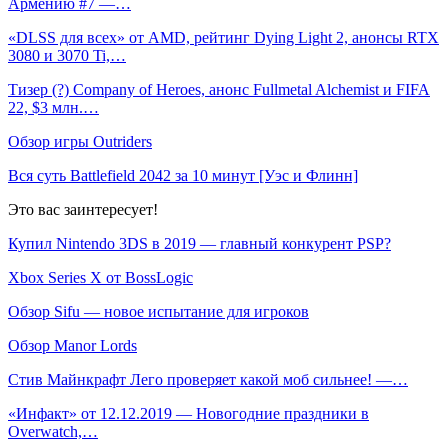
Армению #7 —…
«DLSS для всех» от AMD, рейтинг Dying Light 2, анонсы RTX
3080 и 3070 Ti,…
Тизер (?) Company of Heroes, анонс Fullmetal Alchemist и FIFA
22, $3 млн.…
Обзор игры Outriders
Вся суть Battlefield 2042 за 10 минут [Уэс и Флинн]
Это вас заинтересует!
Купил Nintendo 3DS в 2019 — главный конкурент PSP?
Xbox Series X от BossLogic
Обзор Sifu — новое испытание для игроков
Обзор Manor Lords
Стив Майнкрафт Лего проверяет какой моб сильнее! —…
«Инфакт» от 12.12.2019 — Новогодние праздники в
Overwatch,…