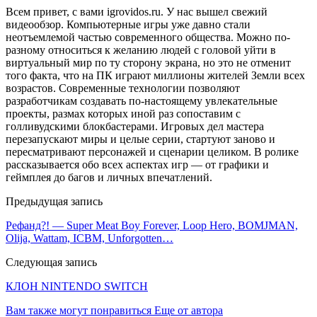
Всем привет, с вами igrovidos.ru. У нас вышел свежий
видеообзор. Компьютерные игры уже давно стали
неотъемлемой частью современного общества. Можно по-
разному относиться к желанию людей с головой уйти в
виртуальный мир по ту сторону экрана, но это не отменит
того факта, что на ПК играют миллионы жителей Земли всех
возрастов. Современные технологии позволяют
разработчикам создавать по-настоящему увлекательные
проекты, размах которых иной раз сопоставим с
голливудскими блокбастерами. Игровых дел мастера
перезапускают миры и целые серии, стартуют заново и
пересматривают персонажей и сценарии целиком. В ролике
рассказывается обо всех аспектах игр — от графики и
геймплея до багов и личных впечатлений.
Предыдущая запись
Рефанд?! — Super Meat Boy Forever, Loop Hero, BOMJMAN,
Olija, Wattam, ICBM, Unforgotten…
Следующая запись
КЛОН NINTENDO SWITCH
Вам также могут понравиться
Еще от автора