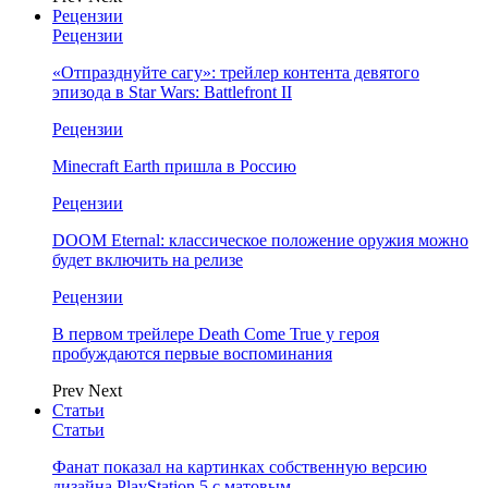
Рецензии
Рецензии
«Отпразднуйте сагу»: трейлер контента девятого
эпизода в Star Wars: Battlefront II
Рецензии
Minecraft Earth пришла в Россию
Рецензии
DOOM Eternal: классическое положение оружия можно
будет включить на релизе
Рецензии
В первом трейлере Death Come True у героя
пробуждаются первые воспоминания
Prev
Next
Статьи
Статьи
Фанат показал на картинках собственную версию
дизайна PlayStation 5 с матовым…