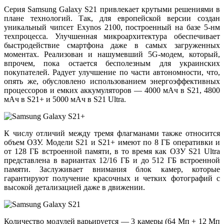
Серия Samsung Galaxy S21 привлекает крутыми решениями в
плане технологий. Так, для европейской версии создан
уникальный чипсет Exynos 2100, построенный на базе 5-нм
техпроцесса. Улучшенная микроархитектура обеспечивает
быстродействие смартфона даже в самых загруженных
моментах. Реализован и нашумевший 5G-модем, который,
впрочем, пока остается бесполезным для украинских
покупателей. Радует улучшение по части автономности, что,
опять же, обусловлено использованием энергоэффективных
процессоров и емких аккумуляторов — 4000 мАч в S21, 4800
мАч в S21+ и 5000 мАч в S21 Ultra.
К числу отличий между тремя флагманами также относится
объем ОЗУ. Модели S21 и S21+ имеют по 8 ГБ оперативки и
от 128 ГБ встроенной памяти, в то время как ОЗУ S21 Ultra
представлена в вариантах 12/16 ГБ и до 512 ГБ встроенной
памяти. Заслуживает внимания блок камер, которые
гарантируют получение красочных и четких фотографий с
высокой детализацией даже в движении.
Количество модулей варьируется — 3 камеры (64 Мп + 12 Мп