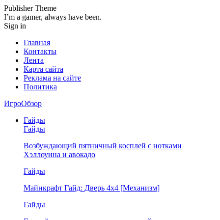
Publisher Theme
I’m a gamer, always have been.
Sign in
Главная
Контакты
Лента
Карта сайта
Реклама на сайте
Политика
ИгроОбзор
Гайды
Гайды
Возбуждающий пятничный косплей с нотками
Хэллоуина и авокадо
Гайды
Майнкрафт Гайд: Дверь 4х4 [Механизм]
Гайды