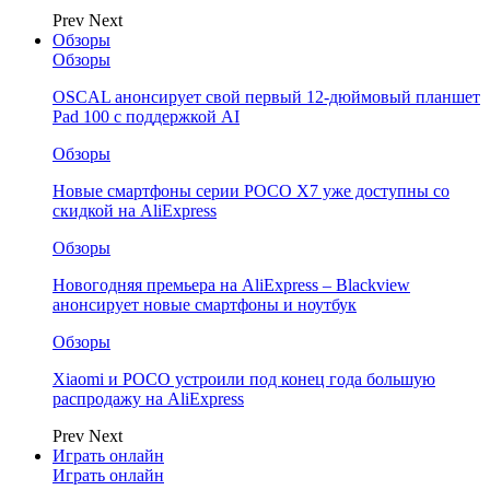
Prev
Next
Обзоры
Обзоры
OSCAL анонсирует свой первый 12-дюймовый планшет
Pad 100 с поддержкой AI
Обзоры
Новые смартфоны серии POCO X7 уже доступны со
скидкой на AliExpress
Обзоры
Новогодняя премьера на AliExpress – Blackview
анонсирует новые смартфоны и ноутбук
Обзоры
Xiaomi и POCO устроили под конец года большую
распродажу на AliExpress
Prev
Next
Играть онлайн
Играть онлайн