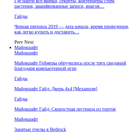
Где найти все ящики, секреты, контейнеры стим,
растения, зашифрованные записи, врагов…
Гайды
Черная пятница 2019 — дата начала, время проведения,
как легко купить и доставить…
Prev
Next
Майнкрафт
Майнкрафт
Майнкрафт Геймеры обручились после трех свиданий
благодаря компьютерной игре
Гайды
Майнкрафт Гайд: Дверь 4х4 [Механизм]
Гайды
Майнкрафт Гайд: Скоростная лестница из тортов
Майнкрафт
Занятые пчелы в Bedrock