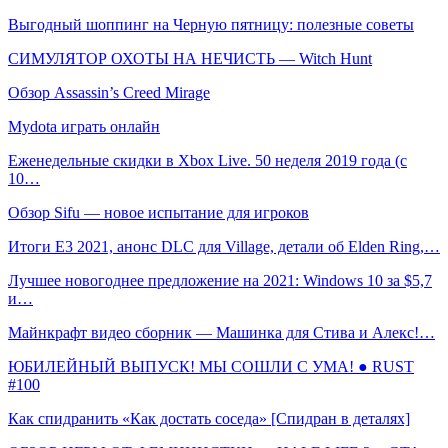
Выгодный шоппинг на Черную пятницу: полезные советы
СИМУЛЯТОР ОХОТЫ НА НЕЧИСТЬ — Witch Hunt
Обзор Assassin’s Creed Mirage
Mydota играть онлайн
Еженедельные скидки в Xbox Live. 50 неделя 2019 года (с
10…
Обзор Sifu — новое испытание для игроков
Итоги E3 2021, анонс DLC для Village, детали об Elden Ring,…
Лучшее новогоднее предложение на 2021: Windows 10 за $5,7
и…
Майнкрафт видео сборник — Машинка для Стива и Алекс!…
ЮБИЛЕЙНЫЙ ВЫПУСК! МЫ СОШЛИ С УМА! ● RUST
#100
Как спидранить «Как достать соседа» [Спидран в деталях]