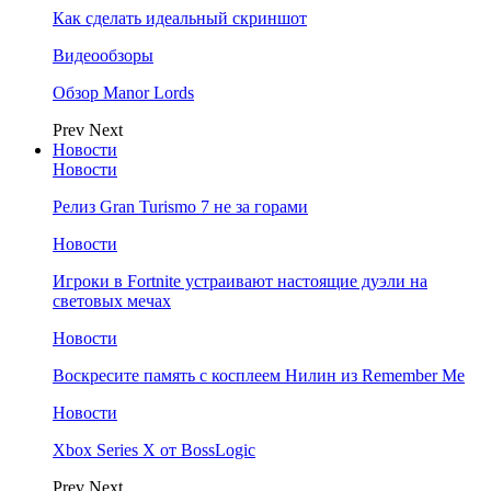
Как сделать идеальный скриншот
Видеообзоры
Обзор Manor Lords
Prev
Next
Новости
Новости
Релиз Gran Turismo 7 не за горами
Новости
Игроки в Fortnite устраивают настоящие дуэли на
световых мечах
Новости
Воскресите память с косплеем Нилин из Remember Me
Новости
Xbox Series X от BossLogic
Prev
Next