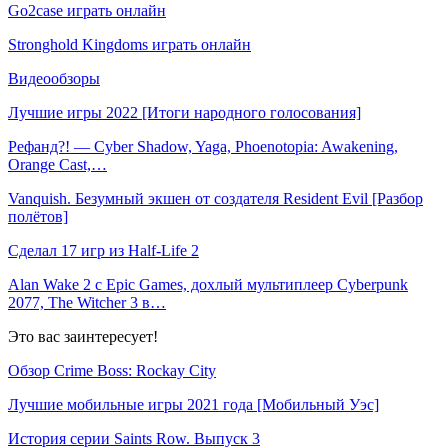
Go2case играть онлайн
Stronghold Kingdoms играть онлайн
Видеообзоры
Лучшие игры 2022 [Итоги народного голосования]
Рефанд?! — Cyber Shadow, Yaga, Phoenotopia: Awakening,
Orange Cast,…
Vanquish. Безумный экшен от создателя Resident Evil [Разбор
полётов]
Сделал 17 игр из Half-Life 2
Alan Wake 2 с Epic Games, дохлый мультиплеер Cyberpunk
2077, The Witcher 3 в…
Это вас заинтересует!
Обзор Crime Boss: Rockay City
Лучшие мобильные игры 2021 года [Мобильный Уэс]
История серии Saints Row. Выпуск 3