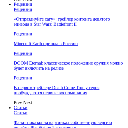
Рецензии
Рецензии
«Отпразднуйте сагу»: трейлер контента девятого
эпизода в Star Wars: Battlefront II
Рецензии
Minecraft Earth пришла в Россию
Рецензии
DOOM Eternal: классическое положение оружия можно
будет включить на релизе
Рецензии
В первом трейлере Death Come True у героя
пробуждаются первые воспоминания
Prev
Next
Статьи
Статьи
Фанат показал на картинках собственную версию
дизайна PlayStation 5 с матовым…