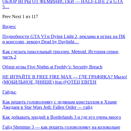
ОБЗОР ИГРЫ ОТ ФЕМИНИСТКИ — HALF-LIFE 2 и GTA
5…
Prev
Next
1 из 117
Видео:
Подробности GTA VI и Dying Light 2, реклама в играх на ПК
и консолях, рекорд Dead by Daylight…
Как сделать пиксельный триллер. Metroid. История серии,
часть 2
Обзор игры Five Nights at Freddy’s: Security Breach
НЕ ИГРАЙТЕ В FREE FIRE MAX — ГДЕ ГРАФИКА? Мыло!
(МОБИЛЬНОЕ ДНИЩЕ) feat.@ОТЕЦ ЕВГЕН
Гайды:
Как решить головоломку с ледяным кристаллом в Храме
Джедаев в Star Wars Jedi: Fallen Order — гайд
Как добывать эридий в Borderlands 3 и где его очень много
Гайд Shenmue 3 — как решить головоломку на колокольне