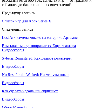
рассказывается обо всех аспектах игр — от графики и
геймплея до багов и личных впечатлений.
Предыдущая запись
Список игр для Xbox Series X
Следующая запись
Lost Ark: cемена мококо на материке Артемис
Вам также могут понравиться
Еще от автора
Видеообзоры
Syberia Remastered. Как делают ремастеры
Видеообзоры
No Rest for the Wicked: Ни минуты покоя
Видеообзоры
Как сделать идеальный скриншот
Видеообзоры
Обзор Manor Lords