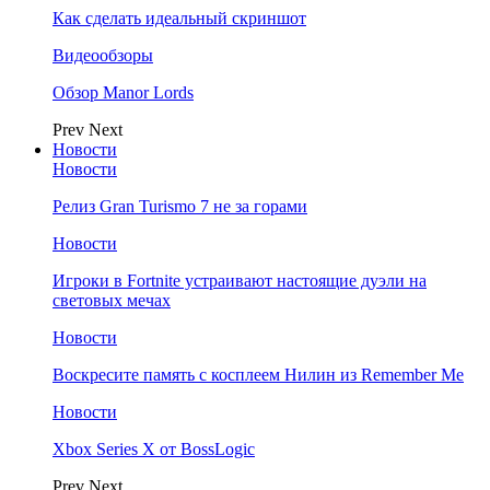
Как сделать идеальный скриншот
Видеообзоры
Обзор Manor Lords
Prev
Next
Новости
Новости
Релиз Gran Turismo 7 не за горами
Новости
Игроки в Fortnite устраивают настоящие дуэли на
световых мечах
Новости
Воскресите память с косплеем Нилин из Remember Me
Новости
Xbox Series X от BossLogic
Prev
Next