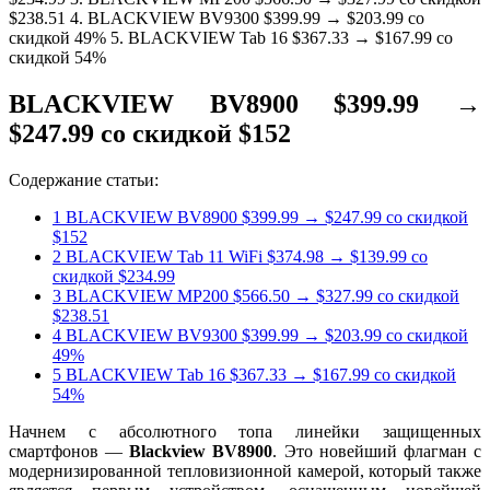
$238.51 4. BLACKVIEW BV9300 $399.99 → $203.99 со
скидкой 49% 5. BLACKVIEW Tab 16 $367.33 → $167.99 со
скидкой 54%
BLACKVIEW BV8900 $399.99 →
$247.99 со скидкой $152
Содержание статьи:
1
BLACKVIEW BV8900 $399.99 → $247.99 со скидкой
$152
2
BLACKVIEW Tab 11 WiFi $374.98 → $139.99 со
скидкой $234.99
3
BLACKVIEW MP200 $566.50 → $327.99 со скидкой
$238.51
4
BLACKVIEW BV9300 $399.99 → $203.99 со скидкой
49%
5
BLACKVIEW Tab 16 $367.33 → $167.99 со скидкой
54%
Начнем с абсолютного топа линейки защищенных
смартфонов —
Blackview BV8900
. Это новейший флагман с
модернизированной тепловизионной камерой, который также