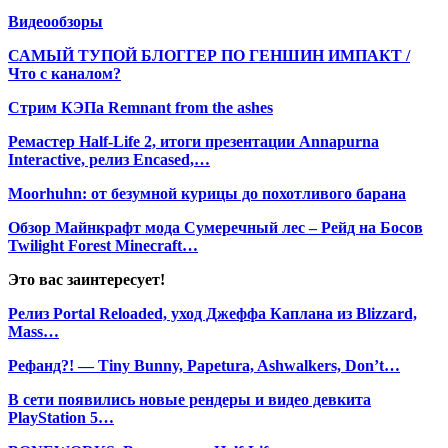
Видеообзоры
САМЫЙ ТУПОЙ БЛОГГЕР ПО ГЕНШИН ИМПАКТ /
Что с каналом?
Стрим КЭПа Remnant from the ashes
Ремастер Half-Life 2, итоги презентации Annapurna
Interactive, релиз Encased,…
Moorhuhn: от безумной курицы до похотливого барана
Обзор Майнкрафт мода Сумеречный лес – Рейд на Босов
Twilight Forest Minecraft…
Это вас заинтересует!
Релиз Portal Reloaded, уход Джеффа Каплана из Blizzard,
Mass…
Рефанд?! — Tiny Bunny, Papetura, Ashwalkers, Don’t…
В сети появились новые рендеры и видео девкита
PlayStation 5…