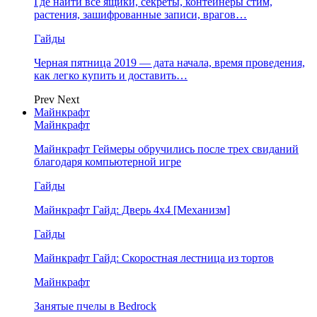
Где найти все ящики, секреты, контейнеры стим,
растения, зашифрованные записи, врагов…
Гайды
Черная пятница 2019 — дата начала, время проведения,
как легко купить и доставить…
Prev
Next
Майнкрафт
Майнкрафт
Майнкрафт Геймеры обручились после трех свиданий
благодаря компьютерной игре
Гайды
Майнкрафт Гайд: Дверь 4х4 [Механизм]
Гайды
Майнкрафт Гайд: Скоростная лестница из тортов
Майнкрафт
Занятые пчелы в Bedrock