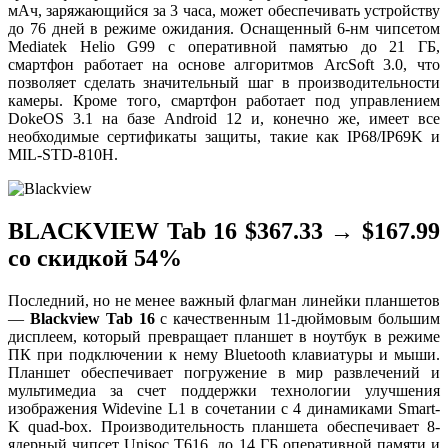
мАч, заряжающийся за 3 часа, может обеспечивать устройству
до 76 дней в режиме ожидания. Оснащенный 6-нм чипсетом
Mediatek Helio G99 с оперативной памятью до 21 ГБ,
смартфон работает на основе алгоритмов ArcSoft 3.0, что
позволяет сделать значительный шаг в производительности
камеры. Кроме того, смартфон работает под управлением
DokeOS 3.1 на базе Android 12 и, конечно же, имеет все
необходимые сертификаты защиты, такие как IP68/IP69K и
MIL-STD-810H.
BLACKVIEW Tab 16 $367.33 → $167.99
со скидкой 54%
Последний, но не менее важный флагман линейки планшетов
—
Blackview Tab 16
с качественным 11-дюймовым большим
дисплеем, который превращает планшет в ноутбук в режиме
ПК при подключении к нему Bluetooth клавиатуры и мыши.
Планшет обеспечивает погружение в мир развлечений и
мультимедиа за счет поддержки технологии улучшения
изображения Widevine L1 в сочетании с 4 динамиками Smart-
K quad-box. Производительность планшета обеспечивает 8-
ядерный чипсет Unisoc T616, до 14 ГБ оперативной памяти и