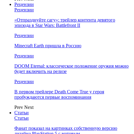
Рецензии
Рецензии
«Отпразднуйте сагу»: трейлер контента девятого
эпизода в Star Wars: Battlefront II
Рецензии
Minecraft Earth пришла в Россию
Рецензии
DOOM Eternal: классическое положение оружия можно
будет включить на релизе
Рецензии
В первом трейлере Death Come True у героя
пробуждаются первые воспоминания
Prev
Next
Статьи
Статьи
Фанат показал на картинках собственную версию
дизайна PlayStation 5 с матовым…