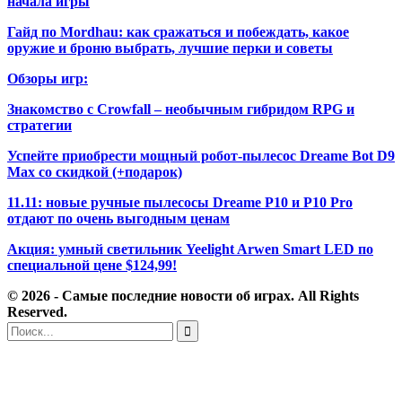
начала игры
Гайд по Mordhau: как сражаться и побеждать, какое
оружие и броню выбрать, лучшие перки и советы
Обзоры игр:
Знакомство с Crowfall – необычным гибридом RPG и
стратегии
Успейте приобрести мощный робот-пылесос Dreame Bot D9
Max со скидкой (+подарок)
11.11: новые ручные пылесосы Dreame P10 и P10 Pro
отдают по очень выгодным ценам
Акция: умный светильник Yeelight Arwen Smart LED по
специальной цене $124,99!
© 2026 - Самые последние новости об играх. All Rights
Reserved.