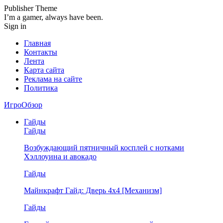
Publisher Theme
I’m a gamer, always have been.
Sign in
Главная
Контакты
Лента
Карта сайта
Реклама на сайте
Политика
ИгроОбзор
Гайды
Гайды
Возбуждающий пятничный косплей с нотками
Хэллоуина и авокадо
Гайды
Майнкрафт Гайд: Дверь 4х4 [Механизм]
Гайды