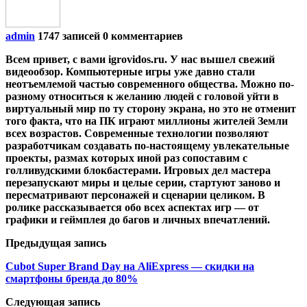
admin
1747 записей
0 комментариев
Всем привет, с вами igrovidos.ru. У нас вышел свежий
видеообзор. Компьютерные игры уже давно стали
неотъемлемой частью современного общества. Можно по-
разному относиться к желанию людей с головой уйти в
виртуальный мир по ту сторону экрана, но это не отменит
того факта, что на ПК играют миллионы жителей Земли
всех возрастов. Современные технологии позволяют
разработчикам создавать по-настоящему увлекательные
проекты, размах которых иной раз сопоставим с
голливудскими блокбастерами. Игровых дел мастера
перезапускают миры и целые серии, стартуют заново и
пересматривают персонажей и сценарии целиком. В
ролике рассказывается обо всех аспектах игр — от
графики и геймплея до багов и личных впечатлений.
Предыдущая запись
Cubot Super Brand Day на AliExpress — скидки на
смартфоны бренда до 80%
Следующая запись