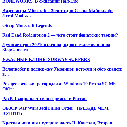
BONEWORKS. В ожидании Half-Life
Видео игры Minecraft – Золото для Стива Майнкрафт
Лего! Мобы…
Обзор Minecraft Legends
Red Dead Redemption 2 — чего стоят фанатские теории?
Лучшие игры 2021: итоги народного голосования на
StopGame.ru
УЖАСНЫЕ КЛОНЫ SUBWAY SURFERS
Велопробег в поддержку Украины: встречи и сбор средств
в…
Рождественская распродажа: Windows 10 Pro за $7, MS
Office…
PayPal закрывает свои сервисы в России
ОБЗОР Star Wars Jedi Fallen Order | ПРЕЖДЕ ЧЕМ
КУПИТЬ
Краткая история шутеров: часть II. Консоли, Вторая