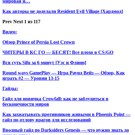
мировая и…
Как авторы не доделали Resident Evil Village [Хардмод]
Prev
Next
1 из 117
Видео:
Обзор Prince of Persia Lost Crown
ЧИТЕРЫ В КС ГО — БЕСЯТ! Все плохо в CS:GO
Вся суть Sifu за 6 минут [Уэс и Флинн]
Round ways GamePlay — Игра Раунд Вейз — Обзор, Как
играть #2 — Уровни 13-15
Гайды:
Гайд для новичка Crowfall: как не заблудиться в
бесконечности миров
Как захватывать противников живыми в Phoenix Point —
гайд по отлову врагов для исследований
Вводный гайд по Darksiders Genesis — что нужно знать до