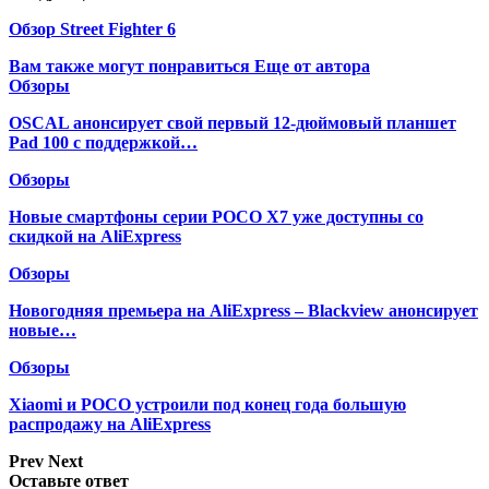
Обзор Street Fighter 6
Вам также могут понравиться
Еще от автора
Обзоры
OSCAL анонсирует свой первый 12-дюймовый планшет
Pad 100 с поддержкой…
Обзоры
Новые смартфоны серии POCO X7 уже доступны со
скидкой на AliExpress
Обзоры
Новогодняя премьера на AliExpress – Blackview анонсирует
новые…
Обзоры
Xiaomi и POCO устроили под конец года большую
распродажу на AliExpress
Prev
Next
Оставьте ответ