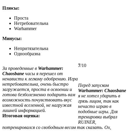
Плюсы:
Проста
Нетребовательна
Warhammer
Минусы:
Непритязательна
Однообразна
7
/10
За проведенные в
Warhammer:
Chaosbane
часы я перешел от
ненависти к легкому одобрению. Игра
нетребовательна, очень быстро
Перед запуском
загружается, проста в освоении и
Warhammer: Chaosbane
готова безболезненно подарить вам
я не хотел ударить в
возможность почувствовать вкус
грязь лицом, так как
известной вселенной, не нагружая
нечасто играю в
лишней информацией.
подобные игры. Для
Итоговая оценка:
тренировки выбрал
RUINER,
потренировался со свободным весом так сказать. Ох,