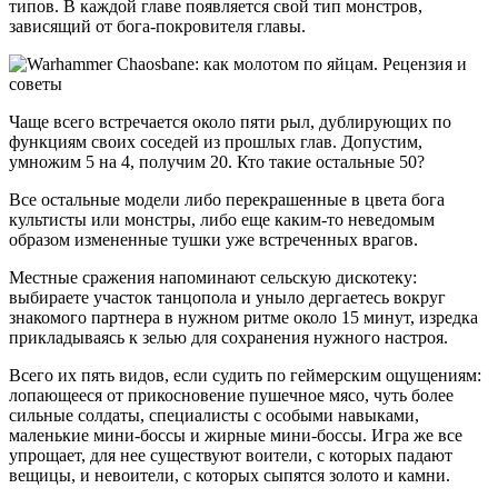
типов. В каждой главе появляется свой тип монстров,
зависящий от бога-покровителя главы.
Чаще всего встречается около пяти рыл, дублирующих по
функциям своих соседей из прошлых глав. Допустим,
умножим 5 на 4, получим 20. Кто такие остальные 50?
Все остальные модели либо перекрашенные в цвета бога
культисты или монстры, либо еще каким-то неведомым
образом измененные тушки уже встреченных врагов.
Местные сражения напоминают сельскую дискотеку:
выбираете участок танцопола и уныло дергаетесь вокруг
знакомого партнера в нужном ритме около 15 минут, изредка
прикладываясь к зелью для сохранения нужного настроя.
Всего их пять видов, если судить по геймерским ощущениям:
лопающееся от прикосновение пушечное мясо, чуть более
сильные солдаты, специалисты с особыми навыками,
маленькие мини-боссы и жирные мини-боссы. Игра же все
упрощает, для нее существуют воители, с которых падают
вещицы, и невоители, с которых сыпятся золото и камни.