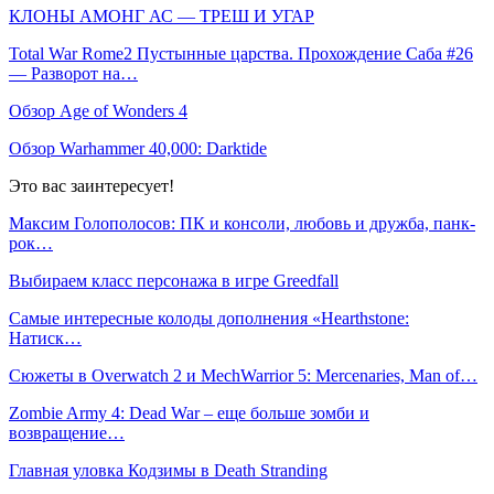
КЛОНЫ АМОНГ АС — ТРЕШ И УГАР
Total War Rome2 Пустынные царства. Прохождение Саба #26
— Разворот на…
Обзор Age of Wonders 4
Обзор Warhammer 40,000: Darktide
Это вас заинтересует!
Максим Голополосов: ПК и консоли, любовь и дружба, панк-
рок…
Выбираем класс персонажа в игре Greedfall
Самые интересные колоды дополнения «Hearthstone:
Натиск…
Сюжеты в Overwatch 2 и MechWarrior 5: Mercenaries, Man of…
Zombie Army 4: Dead War – еще больше зомби и
возвращение…
Главная уловка Кодзимы в Death Stranding