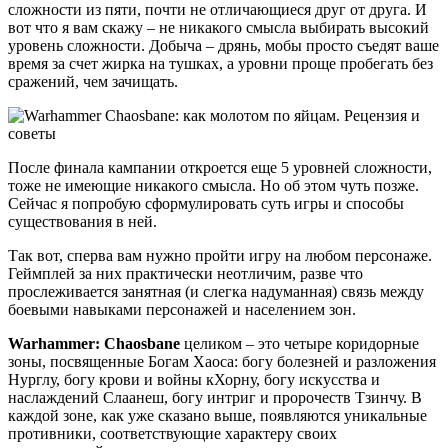
сложности из пяти, почти не отличающиеся друг от друга. И
вот что я вам скажу – не никакого смысла выбирать высокий
уровень сложности. Добыча – дрянь, мобы просто съедят ваше
время за счет жирка на тушках, а уровни проще пробегать без
сражений, чем зачищать.
После финала кампании откроется еще 5 уровней сложности,
тоже не имеющие никакого смысла. Но об этом чуть позже.
Сейчас я попробую сформулировать суть игры и способы
существования в ней.
Так вот, сперва вам нужно пройти игру на любом персонаже.
Геймплей за них практически неотличим, разве что
прослеживается занятная (и слегка надуманная) связь между
боевыми навыками персонажей и населением зон.
Warhammer: Chaosbane
целиком – это четыре коридорные
зоны, посвященные Богам Хаоса: богу болезней и разложения
Нурглу, богу крови и войны кХорну, богу искусства и
наслаждений Слаанеш, богу интриг и пророчеств Тзинчу. В
каждой зоне, как уже сказано выше, появляются уникальные
противники, соответствующие характеру своих