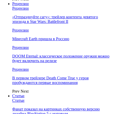
Рецензии
Рецензии
«Отпразднуйте сагу»: трейлер контента девятого
эпизода в Star Wars: Battlefront II
Рецензии
Minecraft Earth пришла в Россию
Рецензии
DOOM Eternal: классическое положение оружия можно
будет включить на релизе
Рецензии
В первом трейлере Death Come True у героя
пробуждаются первые воспоминания
Prev
Next
Статьи
Статьи
Фанат показал на картинках собственную версию
дизайна PlayStation 5 с матовым…