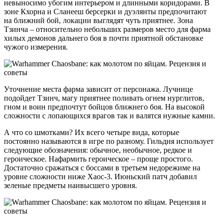
невыносимо убогим интерьером и длинными коридорами. В
зоне Кхорна и Сланееш берсерки и дуэлянты предпочитают
на ближний бой, локации выглядят чуть приятнее. Зона
Тзинча – относительно небольших размеров место для фарма
хилых демонов дальнего боя в почти приятной обстановке
чужого измерения.
Уточнение места фарма зависит от персонажа. Лучнице
подойдет Тзинч, магу приятнее поливать огнем нурглитов,
гном и воин предпочтут бойцов ближнего боя. На высокой
сложности с лопающихся врагов так и валятся нужные камни.
А что со шмотками? Их всего четыре вида, которые
постоянно называются в игре по разному. Гильдия использует
следующие обозначения: обычное, необычное, редкое и
героическое. Нафармить героическое – проще простого.
Достаточно сражаться с боссами в третьем недорежиме на
уровне сложности ниже Хаос-3. Июньский патч добавил
зеленые предметы наивысшего уровня.