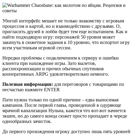
Убогий интерфейс мешает не только знакомству с игровым
процессом и картой, но и взаимодействию с друзьями. О,
пригласить друзей в лобби будет тем еще испытанием. Как и
найти подходящую игру: персонажей 50 уровня может
закинуть в сюжетное задания к 10 уровню, что испортит игру
всем участникам игровой сессии.
Нередки проблемы с подключением к серверу и ошибки
клиента при нахождение игры. Зато вылетов,
рассинхронизации и прочих обычных спутников
кооперативных ARPG удовлетворительно немного.
Полезная информация:
для переговоров c товарищами по
несчастью нажмите ENTER
Пати нужна только по одной причине – едва выносимая
кампания. После первой главы, проведенной в одуряюще
мрачной канализации Нульна, кажется что вот-вот начнется
экшен, но до самого конца сюжет просто пропадает в череде
однообразных зачисток.
До первого прохождения игроку доступно лишь пять уровней