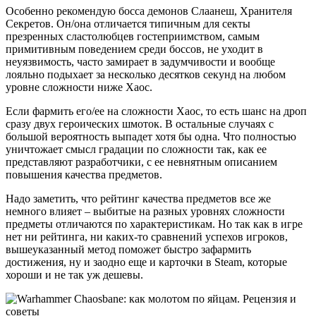
Особенно рекомендую босса демонов Слаанеш, Хранителя
Секретов. Он/она отличается типичным для секты
презренных сластолюбцев гостеприимством, самым
примитивным поведением среди боссов, не уходит в
неуязвимость, часто замирает в задумчивости и вообще
лояльно подыхает за несколько десятков секунд на любом
уровне сложности ниже Хаос.
Если фармить его/ее на сложности Хаос, то есть шанс на дроп
сразу двух героических шмоток. В остальные случаях с
большой вероятность выпадет хотя бы одна. Что полностью
уничтожает смысл градации по сложности так, как ее
представляют разработчики, с ее невнятным описанием
повышения качества предметов.
Надо заметить, что рейтинг качества предметов все же
немного влияет – выбитые на разных уровнях сложности
предметы отличаются по характеристикам. Но так как в игре
нет ни рейтинга, ни каких-то сравнений успехов игроков,
вышеуказанный метод поможет быстро зафармить
достижения, ну и заодно еще и карточки в Steam, которые
хороши и не так уж дешевы.