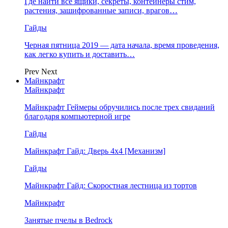
Где найти все ящики, секреты, контейнеры стим,
растения, зашифрованные записи, врагов…
Гайды
Черная пятница 2019 — дата начала, время проведения,
как легко купить и доставить…
Prev
Next
Майнкрафт
Майнкрафт
Майнкрафт Геймеры обручились после трех свиданий
благодаря компьютерной игре
Гайды
Майнкрафт Гайд: Дверь 4х4 [Механизм]
Гайды
Майнкрафт Гайд: Скоростная лестница из тортов
Майнкрафт
Занятые пчелы в Bedrock