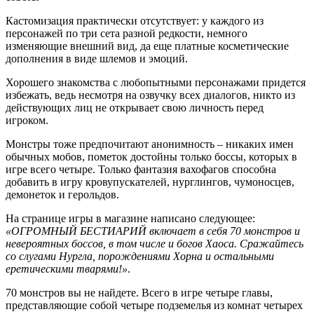
Кастомизация практически отсутствует: у каждого из
персонажей по три сета разной редкости, немного
изменяющие внешний вид, да еще платные косметические
дополнения в виде шлемов и эмоций.
Хорошего знакомства с любопытными персонажами придется
избежать, ведь несмотря на озвучку всех диалогов, никто из
действующих лиц не открывает свою личность перед
игроком.
Монстры тоже предпочитают анонимность – никаких имен
обычных мобов, пометок достойны только боссы, которых в
игре всего четыре. Только фантазия вахофагов способна
добавить в игру кровупускателей, нурглингов, чумоносцев,
демонеток и герольдов.
На странице игры в магазине написано следующее:
«ОГРОМНЫЙ БЕСТИАРИЙ включает в себя 70 монстров и
невероятных боссов, в том числе и богов Хаоса. Сражайтесь
со слугами Нургла, порождениями Хорна и остальными
еретическими тварями!»
.
70 монстров вы не найдете. Всего в игре четыре главы,
представляющие собой четыре подземелья из комнат четырех