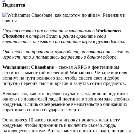
Поделится
Спустя десятки часов клацанья клавишами в
Warhammer:
Chaosbane
я открыл Steam и решил сравнить свои
впечатления с отзывами на странице игры в руководствах.
Оказалось, ни приличных руководств, ни внятных отзывов по
игре нет, что я попытаюсь исправить в данном обзоре.
Warhammer: Chaosbane
– свежая ARPG в фэнтезийном
сеттинге знаменитой вселенной Warhammer. Четыре воителя
встанут на пути великого зла, чтобы спасти свет и добро,
попутно перебив тысячи врагов и залутав сотни предметов.
Великое зло, как это нередко случается, ударило исподтишка –
одного из правителей людей настигла в тронном зале злобная
колдунья, и лишь своевременное вмешательство ближайших
соратников спасло государя от смерти.
Оставшиеся 10 часов сюжета игроку придется искать эту
колдунью, чтобы прикончить и вылечить своего лорда,
находящегося в коме. Вот так можно описать сюжет, не трогая