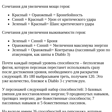
Сочетания для увеличения мощи героя:
Красный + Оранжевый = Бронебойность
Синий + Красный = Урон от критического удара
Зеленый + Красный= Шанс критического удара
Сочетания для увеличения выживаемости героя:
Зеленый + Синий = Броня
Оранжевый + Синий = Увеличения максимума энергии
Зеленый + Оранжевый= Контратака (пассивный урон по
атакующим, как шипы в Diablo 3)
Почти каждый первый уровень способности – бесполезная
фигня, которую персонаж перестанет использовать сразу
после достижения уровня, необходимого для раскрытия
следующей. Из 180 выбрасываем треть, получаем 120. Это
уже количество, близкое к Diablo 3 c учетом рун.
У персонажей следующий набор способностей: 3 базовых
умения для восстановления энергии; 9 продвинутых навыков,
тратящих энергию; две божественные способности; 7
пассивных навыков и 5 божественных пассивок.
На выходе имеем 26 способностей на персонажа, которые