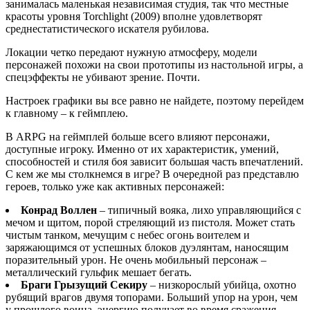
занималась маленькая независимая студия, так что местные
красоты уровня Torchlight (2009) вполне удовлетворят
среднестатистического искателя рубилова.
Локации четко передают нужную атмосферу, модели
персонажей похожи на свои прототипы из настольной игры, а
спецэффекты не убивают зрение. Почти.
Настроек графики вы все равно не найдете, поэтому перейдем
к главному – к геймплею.
В ARPG на геймплей больше всего влияют персонажи,
доступные игроку. Именно от их характеристик, умений,
способностей и стиля боя зависит большая часть впечатлений.
С кем же мы столкнемся в игре? В очередной раз представлю
героев, только уже как активных персонажей:
Конрад Воллен
– типичный вояка, лихо управляющийся с
мечом и щитом, порой стреляющий из пистоля. Может стать
чистым танком, мечущим с небес огонь воителем и
заряжающимся от успешных блоков дуэлянтам, наносящим
поразительный урон. Не очень мобильный персонаж –
металлический гульфик мешает бегать.
Браги Грызущий Секиру
– низкорослый убийца, охотно
рубящий врагов двумя топорами. Больший упор на урон, чем
у прошлого воина, энергию получает во время сражения.