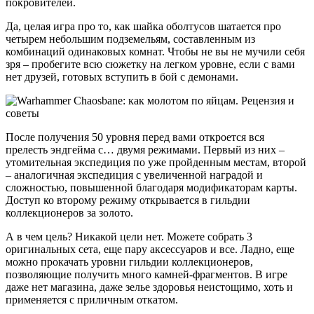
покровителей.
Да, целая игра про то, как шайка оболтусов шатается про
четырем небольшим подземельям, составленным из
комбинаций одинаковых комнат. Чтобы не вы не мучили себя
зря – пробегите всю сюжетку на легком уровне, если с вами
нет друзей, готовых вступить в бой с демонами.
После получения 50 уровня перед вами откроется вся
прелесть эндгейма с… двумя режимами. Первый из них –
утомительная экспедиция по уже пройденным местам, второй
– аналогичная экспедиция с увеличенной наградой и
сложностью, повышенной благодаря модификаторам карты.
Доступ ко второму режиму открывается в гильдии
коллекционеров за золото.
А в чем цель? Никакой цели нет. Можете собрать 3
оригинальных сета, еще пару аксессуаров и все. Ладно, еще
можно прокачать уровни гильдии коллекционеров,
позволяющие получить много камней-фрагментов. В игре
даже нет магазина, даже зелье здоровья неистощимо, хоть и
применяется с приличным откатом.