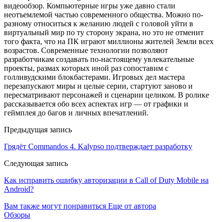
видеообзор. Компьютерные игры уже давно стали
неотъемлемой частью современного общества. Можно по-
разному относиться к желанию людей с головой уйти в
виртуальный мир по ту сторону экрана, но это не отменит
того факта, что на ПК играют миллионы жителей Земли всех
возрастов. Современные технологии позволяют
разработчикам создавать по-настоящему увлекательные
проекты, размах которых иной раз сопоставим с
голливудскими блокбастерами. Игровых дел мастера
перезапускают миры и целые серии, стартуют заново и
пересматривают персонажей и сценарии целиком. В ролике
рассказывается обо всех аспектах игр — от графики и
геймплея до багов и личных впечатлений.
Предыдущая запись
Грядёт Commandos 4. Kalypso подтверждает разработку
Следующая запись
Как исправить ошибку авторизации в Call of Duty Mobile на
Android?
Вам также могут понравиться
Еще от автора
Обзоры