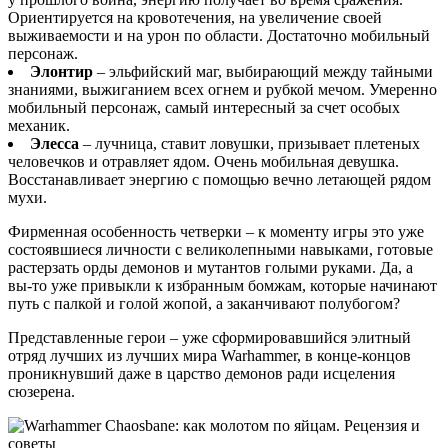
Ориентируется на кровотечения, на увеличение своей
выживаемости и на урон по области. Достаточно мобильный
персонаж.
Элонтир
– эльфийский маг, выбирающий между тайными
знаниями, выжиганием всех огнем и рубкой мечом. Умеренно
мобильный персонаж, самый интересный за счет особых
механик.
Элесса
– лучница, ставит ловушки, призывает плетеных
человечков и отравляет ядом. Очень мобильная девушка.
Восстанавливает энергию с помощью вечно летающей рядом
мухи.
Фирменная особенность четверки – к моменту игры это уже
состоявшиеся личности с великолепными навыками, готовые
растерзать орды демонов и мутантов голыми руками. Да, а
вы-то уже привыкли к избранным бомжам, которые начинают
путь с палкой и голой жопой, а заканчивают полубогом?
Представленные герои – уже сформировавшийся элитный
отряд лучших из лучших мира Warhammer, в конце-концов
проникнувший даже в царство демонов ради исцеления
сюзерена.