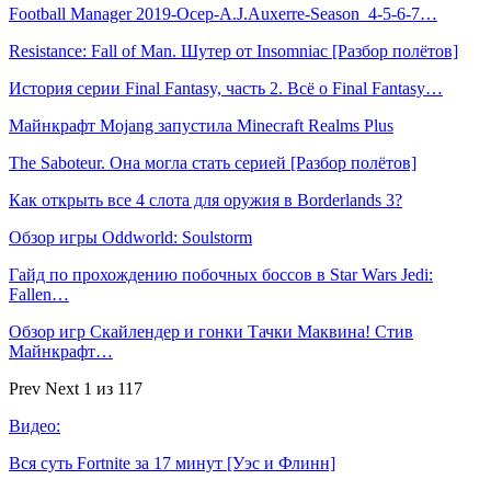
Football Manager 2019-Осер-A.J.Auxerre-Season_4-5-6-7…
Resistance: Fall of Man. Шутер от Insomniac [Разбор полётов]
История серии Final Fantasy, часть 2. Всё о Final Fantasy…
Майнкрафт Mojang запустила Minecraft Realms Plus
The Saboteur. Она могла стать серией [Разбор полётов]
Как открыть все 4 слота для оружия в Borderlands 3?
Обзор игры Oddworld: Soulstorm
Гайд по прохождению побочных боссов в Star Wars Jedi:
Fallen…
Обзор игр Скайлендер и гонки Тачки Маквина! Стив
Майнкрафт…
Prev
Next
1 из 117
Видео:
Вся суть Fortnite за 17 минут [Уэс и Флинн]