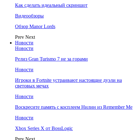
Как сделать идеальный скриншот
Видеообзоры
Обзор Manor Lords
Prev
Next
Новости
Новости
Релиз Gran Turismo 7 не за горами
Новости
Игроки в Fortnite устраивают настоящие дуэли на
световых мечах
Новости
Воскресите память с косплеем Нилин из Remember Me
Новости
Xbox Series X от BossLogic
Prev
Next