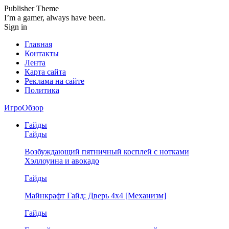
Publisher Theme
I’m a gamer, always have been.
Sign in
Главная
Контакты
Лента
Карта сайта
Реклама на сайте
Политика
ИгроОбзор
Гайды
Гайды
Возбуждающий пятничный косплей с нотками
Хэллоуина и авокадо
Гайды
Майнкрафт Гайд: Дверь 4х4 [Механизм]
Гайды