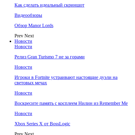
Как сделать идеальный скриншот
Видеообзоры
Обзор Manor Lords
Prev
Next
Новости
Новости
Релиз Gran Turismo 7 не за горами
Новости
Игроки в Fortnite устраивают настоящие дуэли на
световых мечах
Новости
Воскресите память с косплеем Нилин из Remember Me
Новости
Xbox Series X от BossLogic
Prev
Next