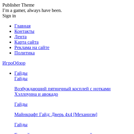
Publisher Theme
I’m a gamer, always have been.
Sign in
Главная
Контакты
Лента
Карта сайта
Реклама на сайте
Политика
ИгроОбзор
Гайды
Гайды
Возбуждающий пятничный косплей с нотками
Хэллоуина и авокадо
Гайды
Майнкрафт Гайд: Дверь 4х4 [Механизм]
Гайды