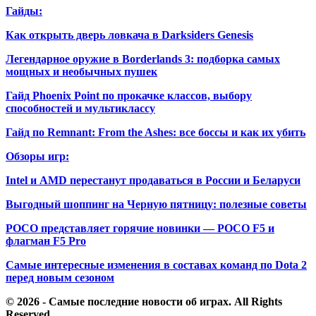
Гайды:
Как открыть дверь ловкача в Darksiders Genesis
Легендарное оружие в Borderlands 3: подборка самых
мощных и необычных пушек
Гайд Phoenix Point по прокачке классов, выбору
способностей и мультиклассу
Гайд по Remnant: From the Ashes: все боссы и как их убить
Обзоры игр:
Intel и AMD перестанут продаваться в России и Беларуси
Выгодный шоппинг на Черную пятницу: полезные советы
POCO представляет горячие новинки — POCO F5 и
флагман F5 Pro
Самые интересные изменения в составах команд по Dota 2
перед новым сезоном
© 2026 - Самые последние новости об играх. All Rights
Reserved.