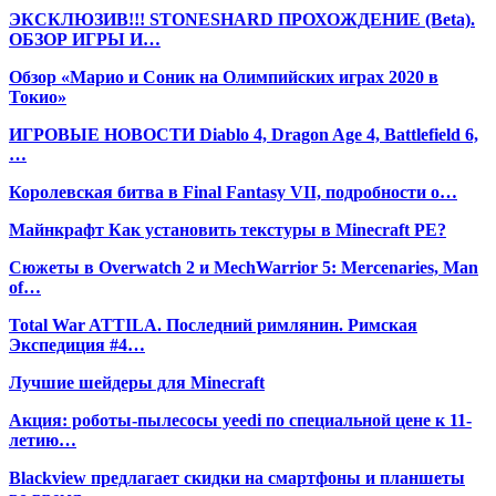
ЭКСКЛЮЗИВ!!! STONESHARD ПРОХОЖДЕНИЕ (Beta).
ОБЗОР ИГРЫ И…
Обзор «Марио и Соник на Олимпийских играх 2020 в
Токио»
ИГРОВЫЕ НОВОСТИ Diablo 4, Dragon Age 4, Battlefield 6,
…
Королевская битва в Final Fantasy VII, подробности о…
Майнкрафт Как установить текстуры в Minecraft PE?
Сюжеты в Overwatch 2 и MechWarrior 5: Mercenaries, Man
of…
Total War ATTILA. Последний римлянин. Римская
Экспедиция #4…
Лучшие шейдеры для Minecraft
Акция: роботы-пылесосы yeedi по специальной цене к 11-
летию…
Blackview предлагает скидки на смартфоны и планшеты