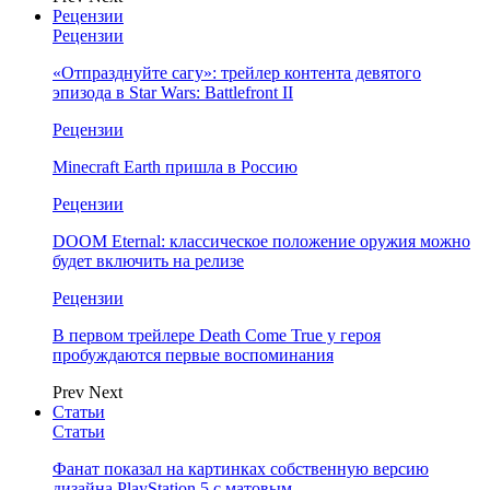
Рецензии
Рецензии
«Отпразднуйте сагу»: трейлер контента девятого
эпизода в Star Wars: Battlefront II
Рецензии
Minecraft Earth пришла в Россию
Рецензии
DOOM Eternal: классическое положение оружия можно
будет включить на релизе
Рецензии
В первом трейлере Death Come True у героя
пробуждаются первые воспоминания
Prev
Next
Статьи
Статьи
Фанат показал на картинках собственную версию
дизайна PlayStation 5 с матовым…