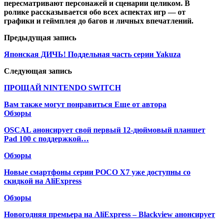
пересматривают персонажей и сценарии целиком. В
ролике рассказывается обо всех аспектах игр — от
графики и геймплея до багов и личных впечатлений.
Предыдущая запись
Японская ДИЧЬ! Поддельная часть серии Yakuza
Следующая запись
ПРОЩАЙ NINTENDO SWITCH
Вам также могут понравиться
Еще от автора
Обзоры
OSCAL анонсирует свой первый 12-дюймовый планшет
Pad 100 с поддержкой…
Обзоры
Новые смартфоны серии POCO X7 уже доступны со
скидкой на AliExpress
Обзоры
Новогодняя премьера на AliExpress – Blackview анонсирует