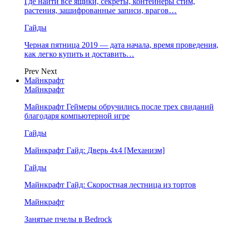
Где найти все ящики, секреты, контейнеры стим,
растения, зашифрованные записи, врагов…
Гайды
Черная пятница 2019 — дата начала, время проведения,
как легко купить и доставить…
Prev
Next
Майнкрафт
Майнкрафт
Майнкрафт Геймеры обручились после трех свиданий
благодаря компьютерной игре
Гайды
Майнкрафт Гайд: Дверь 4х4 [Механизм]
Гайды
Майнкрафт Гайд: Скоростная лестница из тортов
Майнкрафт
Занятые пчелы в Bedrock