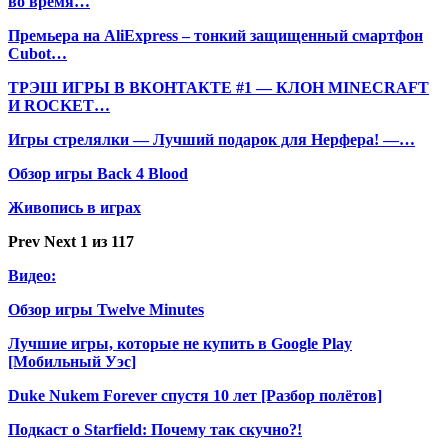
во время…
Премьера на AliExpress – тонкий защищенный смартфон
Cubot…
ТРЭШ ИГРЫ В ВКОНТАКТЕ #1 — КЛОН MINECRAFT
И ROCKET…
Игры стрелялки — Лучший подарок для Нерфера! —…
Обзор игры Back 4 Blood
Живопись в играх
Prev
Next
1 из 117
Видео:
Обзор игры Twelve Minutes
Лучшие игры, которые не купить в Google Play
[Мобильный Уэс]
Duke Nukem Forever спустя 10 лет [Разбор полётов]
Подкаст о Starfield: Почему так скучно?!