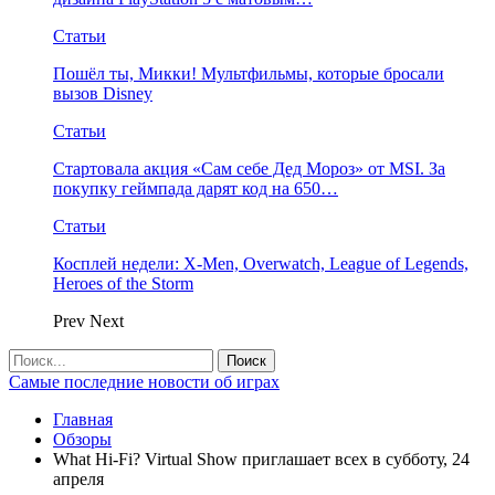
Статьи
Пошёл ты, Микки! Мультфильмы, которые бросали
вызов Disney
Статьи
Стартовала акция «Сам себе Дед Мороз» от MSI. За
покупку геймпада дарят код на 650…
Статьи
Косплей недели: X-Men, Overwatch, League of Legends,
Heroes of the Storm
Prev
Next
Самые последние новости об играх
Главная
Обзоры
What Hi-Fi? Virtual Show приглашает всех в субботу, 24
апреля