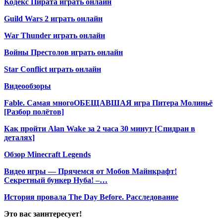
Кодекс Пирата играть онлайн
Guild Wars 2 играть онлайн
War Thunder играть онлайн
Войны Престолов играть онлайн
Star Conflict играть онлайн
Видеообзоры
Fable. Самая многоОБЕЩАВШАЯ игра Питера Молиньё
[Разбор полётов]
Как пройти Alan Wake за 2 часа 30 минут [Спидран в
деталях]
Обзор Minecraft Legends
Видео игры — Прячемся от Мобов Майнкрафт!
Секретный бункер Нуба! –…
История провала The Day Before. Расследование
Это вас заинтересует!