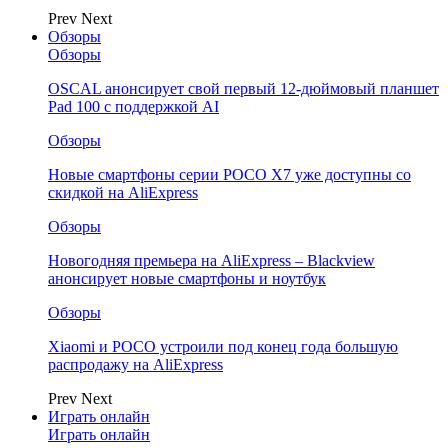
Prev
Next
Обзоры
Обзоры
OSCAL анонсирует свой первый 12-дюймовый планшет
Pad 100 с поддержкой AI
Обзоры
Новые смартфоны серии POCO X7 уже доступны со
скидкой на AliExpress
Обзоры
Новогодняя премьера на AliExpress – Blackview
анонсирует новые смартфоны и ноутбук
Обзоры
Xiaomi и POCO устроили под конец года большую
распродажу на AliExpress
Prev
Next
Играть онлайн
Играть онлайн