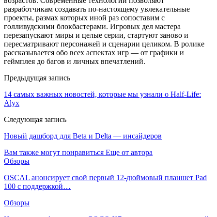
возрастов. Современные технологии позволяют
разработчикам создавать по-настоящему увлекательные
проекты, размах которых иной раз сопоставим с
голливудскими блокбастерами. Игровых дел мастера
перезапускают миры и целые серии, стартуют заново и
пересматривают персонажей и сценарии целиком. В ролике
рассказывается обо всех аспектах игр — от графики и
геймплея до багов и личных впечатлений.
Предыдущая запись
14 самых важных новостей, которые мы узнали о Half-Life:
Alyx
Следующая запись
Новый дашборд для Beta и Delta — инсайдеров
Вам также могут понравиться
Еще от автора
Обзоры
OSCAL анонсирует свой первый 12-дюймовый планшет Pad
100 с поддержкой…
Обзоры