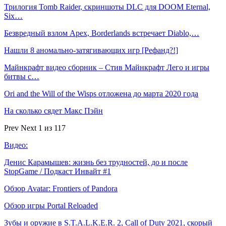
Трилогия Tomb Raider, скриншоты DLC для DOOM Eternal,
Six…
Безвредный взлом Apex, Borderlands встречает Diablo,…
Нашли 8 аномально-затягивающих игр [Рефанд?!]
Майнкрафт видео сборник – Стив Майнкрафт Лего и игры
битвы с…
Ori and the Will of the Wisps отложена до марта 2020 года
На сколько сядет Макс Пэйн
Prev
Next
1 из 117
Видео:
Денис Карамышев: жизнь без трудностей, до и после
StopGame / Подкаст Инвайт #1
Обзор Avatar: Frontiers of Pandora
Обзор игры Portal Reloaded
Зубы и оружие в S.T.A.L.K.E.R. 2, Call of Duty 2021, скорый