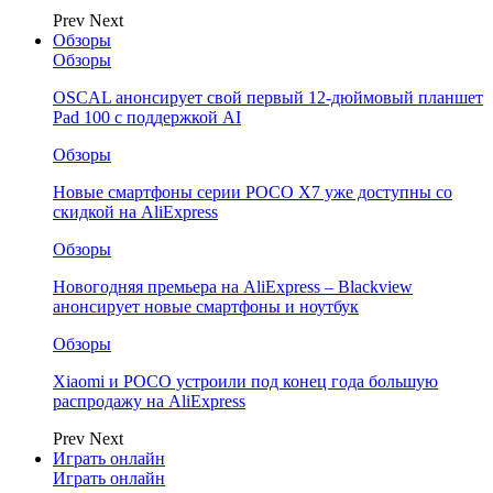
Prev
Next
Обзоры
Обзоры
OSCAL анонсирует свой первый 12-дюймовый планшет
Pad 100 с поддержкой AI
Обзоры
Новые смартфоны серии POCO X7 уже доступны со
скидкой на AliExpress
Обзоры
Новогодняя премьера на AliExpress – Blackview
анонсирует новые смартфоны и ноутбук
Обзоры
Xiaomi и POCO устроили под конец года большую
распродажу на AliExpress
Prev
Next
Играть онлайн
Играть онлайн