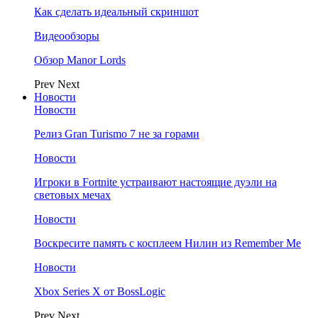
Как сделать идеальный скриншот
Видеообзоры
Обзор Manor Lords
Prev
Next
Новости
Новости
Релиз Gran Turismo 7 не за горами
Новости
Игроки в Fortnite устраивают настоящие дуэли на
световых мечах
Новости
Воскресите память с косплеем Нилин из Remember Me
Новости
Xbox Series X от BossLogic
Prev
Next