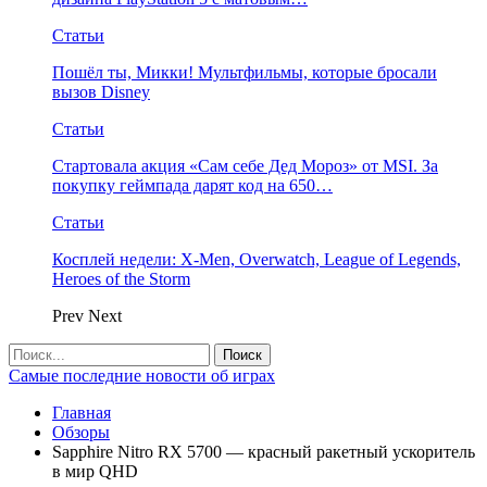
Статьи
Пошёл ты, Микки! Мультфильмы, которые бросали
вызов Disney
Статьи
Стартовала акция «Сам себе Дед Мороз» от MSI. За
покупку геймпада дарят код на 650…
Статьи
Косплей недели: X-Men, Overwatch, League of Legends,
Heroes of the Storm
Prev
Next
Самые последние новости об играх
Главная
Обзоры
Sapphire Nitro RX 5700 — красный ракетный ускоритель
в мир QHD