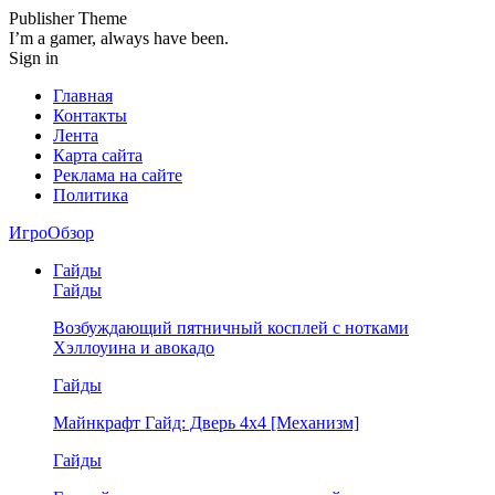
Publisher Theme
I’m a gamer, always have been.
Sign in
Главная
Контакты
Лента
Карта сайта
Реклама на сайте
Политика
ИгроОбзор
Гайды
Гайды
Возбуждающий пятничный косплей с нотками
Хэллоуина и авокадо
Гайды
Майнкрафт Гайд: Дверь 4х4 [Механизм]
Гайды