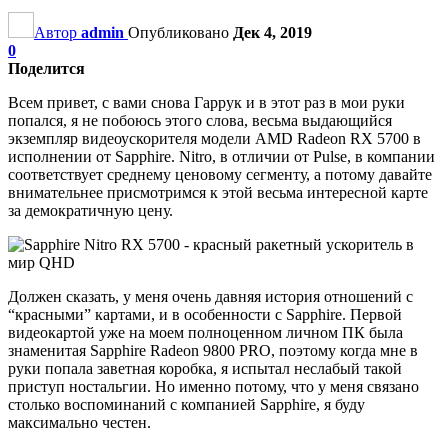
Автор
admin
Опубликовано
Дек 4, 2019
0
Поделится
Всем привет, с вами снова Гаррук и в этот раз в мои руки
попался, я не побоюсь этого слова, весьма выдающийся
экземпляр видеоускорителя модели AMD Radeon RX 5700 в
исполнении от Sapphire. Nitro, в отличии от Pulse, в компании
соответствует среднему ценовому сегменту, а потому давайте
внимательнее присмотримся к этой весьма интересной карте
за демократичную цену.
Должен сказать, у меня очень давняя история отношений с
“красными” картами, и в особенности с Sapphire. Первой
видеокартой уже на моем полноценном личном ПК была
знаменитая Sapphire Radeon 9800 PRO, поэтому когда мне в
руки попала заветная коробка, я испытал неслабый такой
приступ ностальгии. Но именно потому, что у меня связано
столько воспоминаний с компанией Sapphire, я буду
максимально честен.