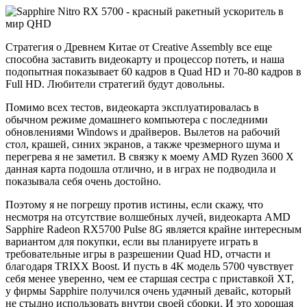
Стратегия о Древнем Китае от Creative Assembly все еще
способна заставить видеокарту и процессор потеть, и наша
подопытная показывает 60 кадров в Quad HD и 70-80 кадров в
Full HD. Любители стратегий будут довольны.
Помимо всех тестов, видеокарта эксплуатировалась в
обычном режиме домашнего компьютера с последними
обновлениями Windows и драйверов. Вылетов на рабочий
стол, крашей, синих экранов, а также чрезмерного шума и
перегрева я не заметил. В связку к моему AMD Ryzen 3600 Х
данная карта подошла отлично, и в играх не подводила и
показывала себя очень достойно.
Поэтому я не погрешу против истины, если скажу, что
несмотря на отсутствие волшебных лучей, видеокарта AMD
Sapphire Radeon RX5700 Pulse 8G является крайне интересным
вариантом для покупки, если вы планируете играть в
требовательные игры в разрешении Quad HD, отчасти и
благодаря TRIXX Boost. И пусть в 4K модель 5700 чувствует
себя менее уверенно, чем ее старшая сестра с приставкой XT,
у фирмы Sapphire получился очень удачный девайс, который
не стыдно использовать внутри своей сборки. И это хорошая