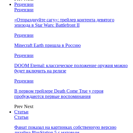
Рецензии
Рецензии
«Отпразднуйте сагу»: трейлер контента девятого
эпизода в Star Wars: Battlefront II
Рецензии
Minecraft Earth пришла в Россию
Рецензии
DOOM Eternal: классическое положение оружия можно
будет включить на релизе
Рецензии
В первом трейлере Death Come True у героя
пробуждаются первые воспоминания
Prev
Next
Статьи
Статьи
Фанат показал на картинках собственную версию
дизайна PlayStation 5 с матовым…