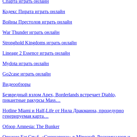
Спарта играть онлайн
Кодекс Пирата играть онлайн
Войны Престолов играть онлайн
War Thunder играть онлайн
Stronghold Kingdoms играть онлайн
Lineage 2 Essence играть онлайн
Mydota играть онлайн
Go2case играть онлайн
Видеообзоры
Безвредный взлом Apex, Borderlands встречает Diablo,
пикантные ракурсы Mass…
Hotline Miami и Half-Life от Нила Дракманна, процедурно
генерируемая карта…
Обзор Amnesia: The Bunker
Оружие Far Cry 6, «Смешарики» в Minecraft, Роскомнадзор и