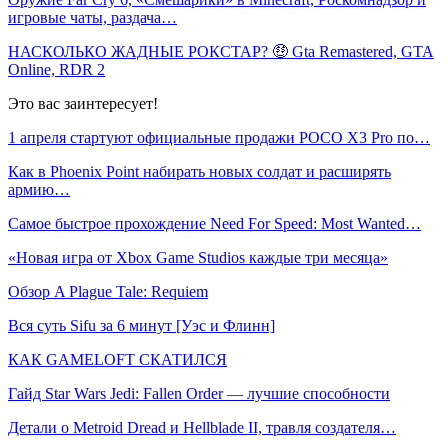
игровые чаты, раздача…
НАСКОЛЬКО ЖАДНЫЕ РОКСТАР? 🤑 Gta Remastered, GTA
Online, RDR 2
Это вас заинтересует!
1 апреля стартуют официальные продажи POCO X3 Pro по…
Как в Phoenix Point набирать новых солдат и расширять
армию…
Самое быстрое прохождение Need For Speed: Most Wanted…
«Новая игра от Xbox Game Studios каждые три месяца»
Обзор A Plague Tale: Requiem
Вся суть Sifu за 6 минут [Уэс и Флинн]
КАК GAMELOFT СКАТИЛСЯ
Гайд Star Wars Jedi: Fallen Order — лучшие способности
Детали о Metroid Dread и Hellblade II, травля создателя…