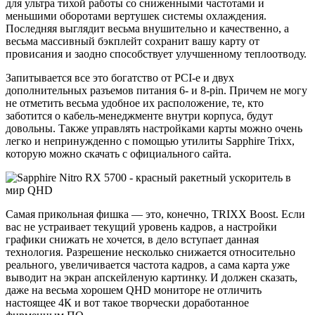
для ультра тихой работы со сниженными частотами и
меньшими оборотами вертушек системы охлаждения.
Последняя выглядит весьма внушительно и качественно, а
весьма массивный бэкплейт сохранит вашу карту от
провисания и заодно способствует улучшенному теплоотводу.
Запитывается все это богатство от PCI-e и двух
дополнительных разъемов питания 6- и 8-pin. Причем не могу
не отметить весьма удобное их расположение, те, кто
заботится о кабель-менеджменте внутри корпуса, будут
довольны. Также управлять настройками карты можно очень
легко и непринужденно с помощью утилиты Sapphire Trixx,
которую можно скачать с официального сайта.
Самая прикольная фишка — это, конечно, TRIXX Boost. Если
вас не устраивает текущий уровень кадров, а настройки
графики снижать не хочется, в дело вступает данная
технология. Разрешение несколько снижается относительно
реального, увеличивается частота кадров, а сама карта уже
выводит на экран апскейленую картинку. И должен сказать,
даже на весьма хорошем QHD мониторе не отличить
настоящее 4К и вот такое творчески доработанное