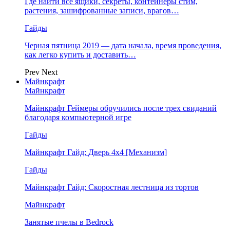
Где найти все ящики, секреты, контейнеры стим,
растения, зашифрованные записи, врагов…
Гайды
Черная пятница 2019 — дата начала, время проведения,
как легко купить и доставить…
Prev
Next
Майнкрафт
Майнкрафт
Майнкрафт Геймеры обручились после трех свиданий
благодаря компьютерной игре
Гайды
Майнкрафт Гайд: Дверь 4х4 [Механизм]
Гайды
Майнкрафт Гайд: Скоростная лестница из тортов
Майнкрафт
Занятые пчелы в Bedrock