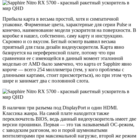
Прибыла карта в весьма простой, хотя и симпатичной
упаковке. Фирменные цвета, характерные для серии Pulse и
конечно, наименование модели ускорителя на поверхности. В
коробке я нашел, собственно, саму карту и инструкцию.
Скромно и со вкусом. Беглый осмотр выявил весьма
приятный для глаза дизайн видеоускорителя. Карта явно
базируется на нереференсной плате, потому что при
сравнении ее с имеющейся в данный момент эталонной
моделью от AMD было замечено, что карта от Sapphire явно
короче — всего 254 миллиметра (тем, у кого проблемы с
длинными картами, стоит присмотреться), но при этом чуть
шире и занимает два с половиной слота.
В наличии три разъема под DisplayPort и один HDMI.
Классика жанра. На самой плате находится также
переключатель BIOS, ведь данный видеоускоритель имеет две
версии прошивки. Первая — это так называемый OC-режим,
с заводским разгоном, но и порой шумноватыми
вентиляторами при максимальной нагрузке, второй же режим