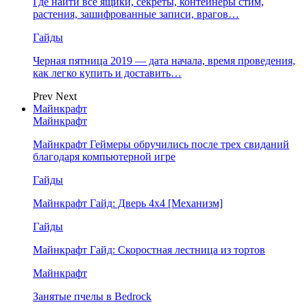
Где найти все ящики, секреты, контейнеры стим,
растения, зашифрованные записи, врагов…
Гайды
Черная пятница 2019 — дата начала, время проведения,
как легко купить и доставить…
Prev
Next
Майнкрафт
Майнкрафт
Майнкрафт Геймеры обручились после трех свиданий
благодаря компьютерной игре
Гайды
Майнкрафт Гайд: Дверь 4х4 [Механизм]
Гайды
Майнкрафт Гайд: Скоростная лестница из тортов
Майнкрафт
Занятые пчелы в Bedrock