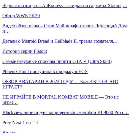
Черная пятница на AliExpress – скидки на гаджеты Xiaomi,…
Обзор WWE 2K20
Видео обзор игры – Стив Майнкрафт строит Летающий Дом
и…
Детали о Metroid Dread и Hellblade II, травля создателя…
История серии Flatout
Самые безумные способы пройти GTA V (Ultra Skill!)
Phoenix Point поступила в продажу в EGS
ОБЗОР АВАТАРИИ В 2022 ГОДУ — Боже! КТО В ЭТО
ИГРАЕТ?
НЕ ИГРАЙТЕ В MORTAL KOMBAT MOBILE — Это не
игра!…
Blackview анонсирует защищенный смартфон BL9000 Pro с…
Prev
Next
1 из 117
Видео: