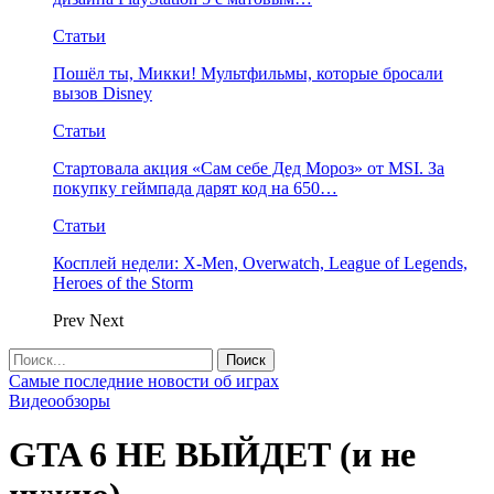
Статьи
Пошёл ты, Микки! Мультфильмы, которые бросали
вызов Disney
Статьи
Стартовала акция «Сам себе Дед Мороз» от MSI. За
покупку геймпада дарят код на 650…
Статьи
Косплей недели: X-Men, Overwatch, League of Legends,
Heroes of the Storm
Prev
Next
Самые последние новости об играх
Видеообзоры
GTA 6 НЕ ВЫЙДЕТ (и не