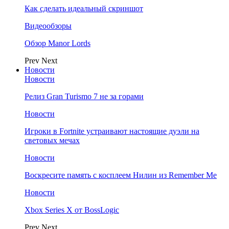
Как сделать идеальный скриншот
Видеообзоры
Обзор Manor Lords
Prev
Next
Новости
Новости
Релиз Gran Turismo 7 не за горами
Новости
Игроки в Fortnite устраивают настоящие дуэли на
световых мечах
Новости
Воскресите память с косплеем Нилин из Remember Me
Новости
Xbox Series X от BossLogic
Prev
Next