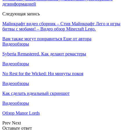
дезинформацией
Следующая запись
Майнкрафт видео сборник – Стив Майнкрафт Лего и игры
битвы с мобами! – Видео обзор Minecraft Lego.
Вам также могут понравиться
Еще от автора
Видеообзоры
Syberia Remastered. Как делают ремастеры
Видеообзоры
No Rest for the Wicked: Ни минуты покоя
Видеообзоры
Как сделать идеальный скриншот
Видеообзоры
Обзор Manor Lords
Prev
Next
Оставьте ответ