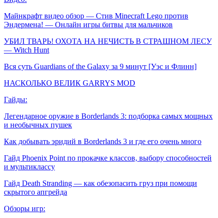
Майнкрафт видео обзор — Стив Minecraft Lego против
Эндермена! — Онлайн игры битвы для мальчиков
УБИЛ ТВАРЬ! ОХОТА НА НЕЧИСТЬ В СТРАШНОМ ЛЕСУ
— Witch Hunt
Вся суть Guardians of the Galaxy за 9 минут [Уэс и Флинн]
НАСКОЛЬКО ВЕЛИК GARRYS MOD
Гайды:
Легендарное оружие в Borderlands 3: подборка самых мощных
и необычных пушек
Как добывать эридий в Borderlands 3 и где его очень много
Гайд Phoenix Point по прокачке классов, выбору способностей
и мультиклассу
Гайд Death Stranding — как обезопасить груз при помощи
скрытого апгрейда
Обзоры игр: