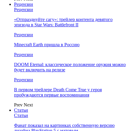
Рецензии
Рецензии
«Отпразднуйте сагу»: трейлер контента девятого
эпизода в Star Wars: Battlefront II
Рецензии
Minecraft Earth пришла в Россию
Рецензии
DOOM Eternal: классическое положение оружия можно
будет включить на релизе
Рецензии
В первом трейлере Death Come True у героя
пробуждаются первые воспоминания
Prev
Next
Статьи
Статьи
Фанат показал на картинках собственную версию
дизайна PlayStation 5 с матовым…