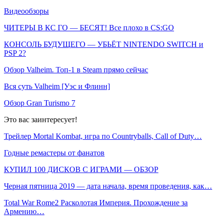
Видеообзоры
ЧИТЕРЫ В КС ГО — БЕСЯТ! Все плохо в CS:GO
КОНСОЛЬ БУДУЩЕГО — УБЬЁТ NINTENDO SWITCH и
PSP 2?
Обзор Valheim. Топ-1 в Steam прямо сейчас
Вся суть Valheim [Уэс и Флинн]
Обзор Gran Turismo 7
Это вас заинтересует!
Трейлер Mortal Kombat, игра по Countryballs, Call of Duty…
Годные ремастеры от фанатов
КУПИЛ 100 ДИСКОВ С ИГРАМИ — ОБЗОР
Черная пятница 2019 — дата начала, время проведения, как…
Total War Rome2 Расколотая Империя. Прохождение за
Армению…