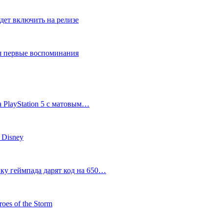
дет включить на релизе
ся первые воспоминания
 PlayStation 5 с матовым…
 Disney
пку геймпада дарят код на 650…
oes of the Storm