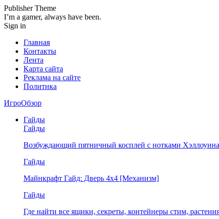
Publisher Theme
I’m a gamer, always have been.
Sign in
Главная
Контакты
Лента
Карта сайта
Реклама на сайте
Политика
ИгроОбзор
Гайды
Гайды
Возбуждающий пятничный косплей с нотками Хэллоуина
Гайды
Майнкрафт Гайд: Дверь 4х4 [Механизм]
Гайды
Где найти все ящики, секреты, контейнеры стим, растен