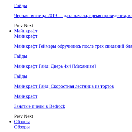
Гайды
Черная пятница 2019 — дата начала, время проведения, к
Prev
Next
Майнкрафт
Майнкрафт
Майнкрафт Геймеры обручились после трех свиданий бл
Гайды
Майнкрафт Гайд: Дверь 4х4 [Механизм]
Гайды
Майнкрафт Гайд: Скоростная лестница из тортов
Майнкрафт
Занятые пчелы в Bedrock
Prev
Next
Обзоры
Обзоры