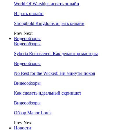
World Of Warships играть онлайн
Играть онлайн
Stronghold Kingdoms играть онлайн
Prev
Next
Видеообзоры
Видеообзоры
Syberia Remastered. Как делают ремастеры
Видеообзоры
No Rest for the Wicked: Ни минуты покоя
Видеообзоры
Как сделать идеальный скриншот
Видеообзоры
Обзор Manor Lords
Prev
Next
Новости