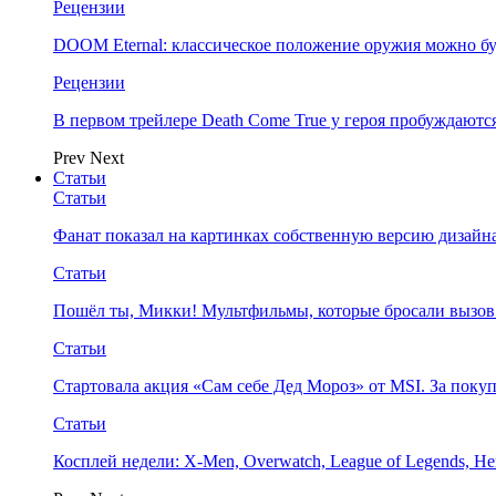
Рецензии
DOOM Eternal: классическое положение оружия можно бу
Рецензии
В первом трейлере Death Come True у героя пробуждают
Prev
Next
Статьи
Статьи
Фанат показал на картинках собственную версию дизайна
Статьи
Пошёл ты, Микки! Мультфильмы, которые бросали вызов
Статьи
Стартовала акция «Сам себе Дед Мороз» от MSI. За поку
Статьи
Косплей недели: X-Men, Overwatch, League of Legends, Her