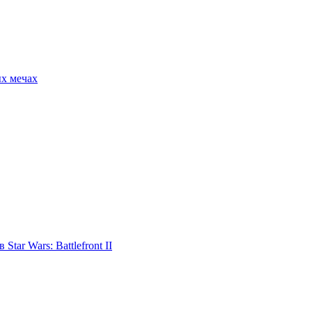
ых мечах
tar Wars: Battlefront II