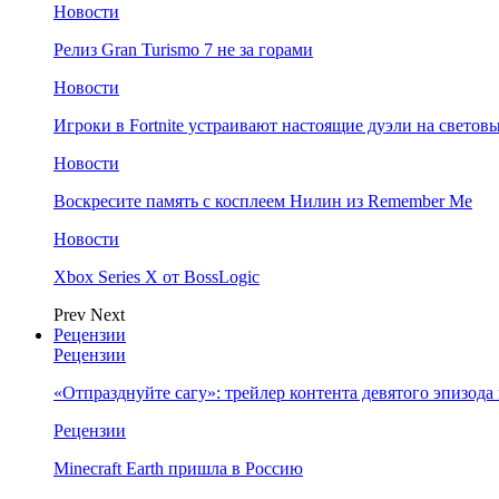
Новости
Релиз Gran Turismo 7 не за горами
Новости
Игроки в Fortnite устраивают настоящие дуэли на светов
Новости
Воскресите память с косплеем Нилин из Remember Me
Новости
Xbox Series X от BossLogic
Prev
Next
Рецензии
Рецензии
«Отпразднуйте сагу»: трейлер контента девятого эпизода в S
Рецензии
Minecraft Earth пришла в Россию