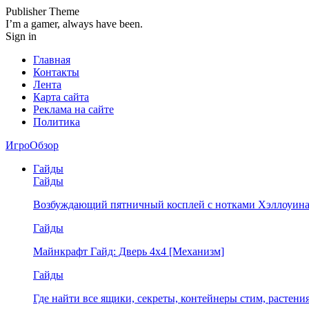
Publisher Theme
I’m a gamer, always have been.
Sign in
Главная
Контакты
Лента
Карта сайта
Реклама на сайте
Политика
ИгроОбзор
Гайды
Гайды
Возбуждающий пятничный косплей с нотками Хэллоуина
Гайды
Майнкрафт Гайд: Дверь 4х4 [Механизм]
Гайды
Где найти все ящики, секреты, контейнеры стим, растен