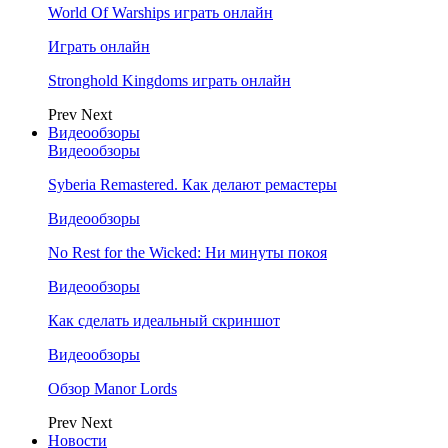
World Of Warships играть онлайн
Играть онлайн
Stronghold Kingdoms играть онлайн
Prev
Next
Видеообзоры
Видеообзоры
Syberia Remastered. Как делают ремастеры
Видеообзоры
No Rest for the Wicked: Ни минуты покоя
Видеообзоры
Как сделать идеальный скриншот
Видеообзоры
Обзор Manor Lords
Prev
Next
Новости