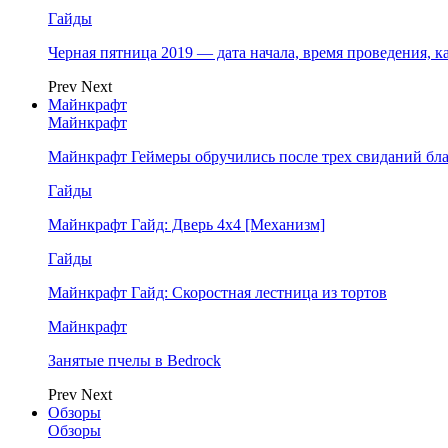
Гайды
Черная пятница 2019 — дата начала, время проведения, к
Prev
Next
Майнкрафт
Майнкрафт
Майнкрафт Геймеры обручились после трех свиданий бл
Гайды
Майнкрафт Гайд: Дверь 4х4 [Механизм]
Гайды
Майнкрафт Гайд: Скоростная лестница из тортов
Майнкрафт
Занятые пчелы в Bedrock
Prev
Next
Обзоры
Обзоры