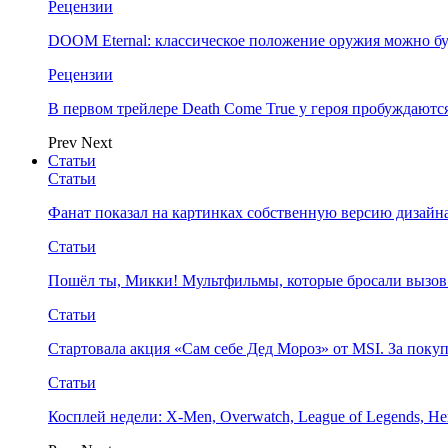
Рецензии
DOOM Eternal: классическое положение оружия можно бу
Рецензии
В первом трейлере Death Come True у героя пробуждают
Prev
Next
Статьи
Статьи
Фанат показал на картинках собственную версию дизайна
Статьи
Пошёл ты, Микки! Мультфильмы, которые бросали вызов
Статьи
Стартовала акция «Сам себе Дед Мороз» от MSI. За поку
Статьи
Косплей недели: X-Men, Overwatch, League of Legends, Her