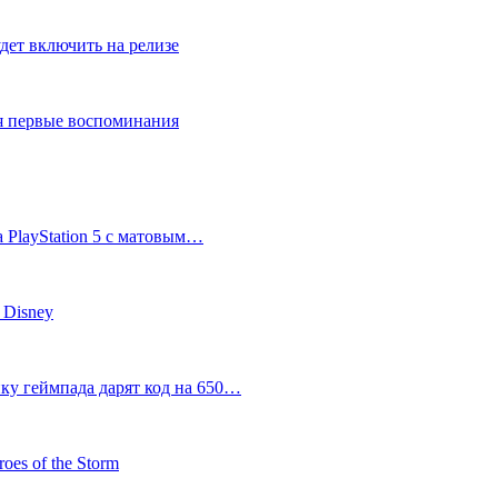
дет включить на релизе
ся первые воспоминания
 PlayStation 5 с матовым…
 Disney
пку геймпада дарят код на 650…
oes of the Storm