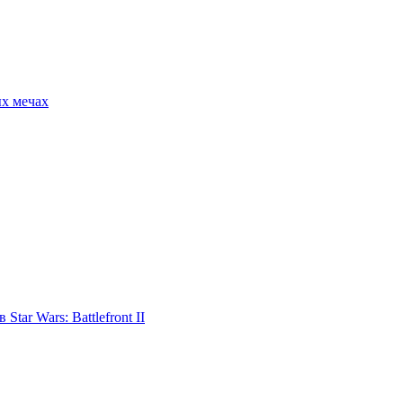
ых мечах
tar Wars: Battlefront II