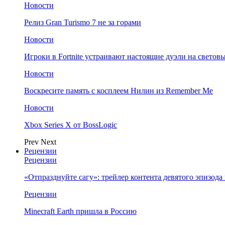
Новости
Релиз Gran Turismo 7 не за горами
Новости
Игроки в Fortnite устраивают настоящие дуэли на светов
Новости
Воскресите память с косплеем Нилин из Remember Me
Новости
Xbox Series X от BossLogic
Prev
Next
Рецензии
Рецензии
«Отпразднуйте сагу»: трейлер контента девятого эпизода в S
Рецензии
Minecraft Earth пришла в Россию