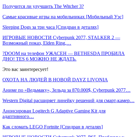
Получится ли улучшить The Witcher 3?
Самые красивые игры на мобильниках [Мобильный Уэс]
Sleeping Dogs за три часа [Спидран в деталях]
ИГРОВЫЕ НОВОСТИ Cyberpunk 2077, STALKER 2 —
Возможный показ, Elden Ring,…
?DOOM на телефон УЖАСЕН — BETHESDA ПРОБИЛА
ДНО! TES 6 МОЖНО НЕ ЖДАТЬ.
Это вас заинтересует!
ОХОТА НА ЛЮДЕЙ В НОВОЙ DAYZ LIVONIA
Аниме по «Ведьмаку», Зельда за 870.000$, Cyberpunk 2077…
Western Digital расширяет линейку решений для смарт-камер…
Анонсирован Logitech G Adaptive Gaming Kit для
адаптивного…
Как сломать LEGO Fortnite [Спидран в деталях]