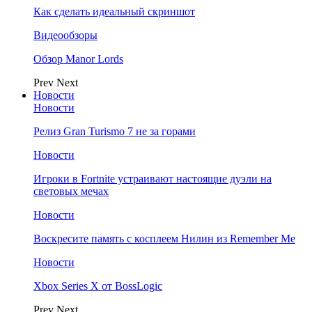
Как сделать идеальный скриншот
Видеообзоры
Обзор Manor Lords
Prev
Next
Новости
Новости
Релиз Gran Turismo 7 не за горами
Новости
Игроки в Fortnite устраивают настоящие дуэли на
световых мечах
Новости
Воскресите память с косплеем Нилин из Remember Me
Новости
Xbox Series X от BossLogic
Prev
Next