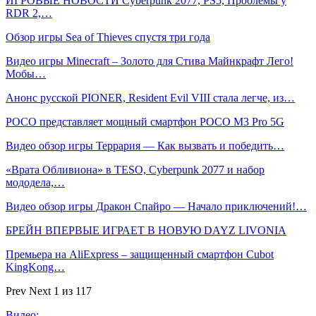
ИГРОВЫЕ НОВОСТИ Cyberpunk 2077, PS5, Проблемы у
RDR 2,…
Обзор игры Sea of Thieves спустя три года
Видео игры Minecraft – Золото для Стива Майнкрафт Лего!
Мобы…
Анонс русской PIONER, Resident Evil VIII стала легче, из…
POCO представляет мощный смартфон POCO M3 Pro 5G
Видео обзор игры Террария — Как вызвать и победить…
«Врата Обливиона» в TESO, Cyberpunk 2077 и набор
мододела,…
Видео обзор игры Дракон Спайро — Начало приключений!…
БРЕЙН ВПЕРВЫЕ ИГРАЕТ В НОВУЮ DAYZ LIVONIA
Премьера на AliExpress – защищенный смартфон Cubot
KingKong…
Prev
Next
1 из 117
Видео: