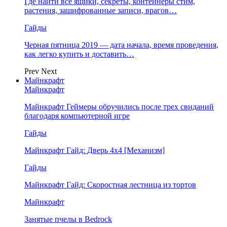
Где найти все ящики, секреты, контейнеры стим,
растения, зашифрованные записи, врагов…
Гайды
Черная пятница 2019 — дата начала, время проведения,
как легко купить и доставить…
Prev
Next
Майнкрафт
Майнкрафт
Майнкрафт Геймеры обручились после трех свиданий
благодаря компьютерной игре
Гайды
Майнкрафт Гайд: Дверь 4х4 [Механизм]
Гайды
Майнкрафт Гайд: Скоростная лестница из тортов
Майнкрафт
Занятые пчелы в Bedrock