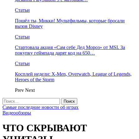
Статьи
Пошёл ты, Микки! Мультфильмы, которые бросали
вызов Disney
Статьи
Стартовала акция «Сам себе Дед Мороз» от MSI. За
покупку геймпада дарят код на 650…
Статьи
Косплей недели: X-Men, Overwatch, League of Legends,
Heroes of the Storm
Prev
Next
Самые последние новости об играх
Видеообзоры
ЧТО СКРЫВАЮТ