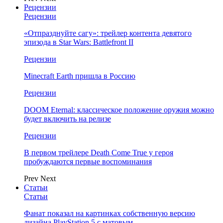
Рецензии
Рецензии
«Отпразднуйте сагу»: трейлер контента девятого
эпизода в Star Wars: Battlefront II
Рецензии
Minecraft Earth пришла в Россию
Рецензии
DOOM Eternal: классическое положение оружия можно
будет включить на релизе
Рецензии
В первом трейлере Death Come True у героя
пробуждаются первые воспоминания
Prev
Next
Статьи
Статьи
Фанат показал на картинках собственную версию
дизайна PlayStation 5 с матовым…