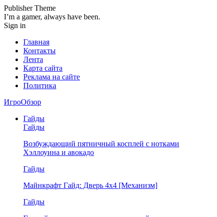
Publisher Theme
I’m a gamer, always have been.
Sign in
Главная
Контакты
Лента
Карта сайта
Реклама на сайте
Политика
ИгроОбзор
Гайды
Гайды
Возбуждающий пятничный косплей с нотками
Хэллоуина и авокадо
Гайды
Майнкрафт Гайд: Дверь 4х4 [Механизм]
Гайды