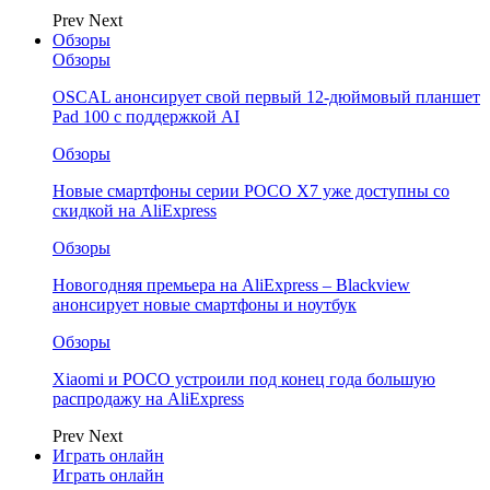
Prev
Next
Обзоры
Обзоры
OSCAL анонсирует свой первый 12-дюймовый планшет
Pad 100 с поддержкой AI
Обзоры
Новые смартфоны серии POCO X7 уже доступны со
скидкой на AliExpress
Обзоры
Новогодняя премьера на AliExpress – Blackview
анонсирует новые смартфоны и ноутбук
Обзоры
Xiaomi и POCO устроили под конец года большую
распродажу на AliExpress
Prev
Next
Играть онлайн
Играть онлайн