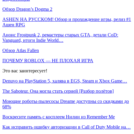
Обзор Dragon’s Dogma 2
ASHEN НА РУССКОМ! Обзор и прохождение игры, релиз #1
Ашен RPG
Анонс Frostpunk 2, ремастеры старых GTA, детали CoD:
Vanguard, итоги Indie World…
Обзор Atlas Fallen
ПОЧЕМУ ROBLOX — НЕ ПЛОХАЯ ИГРА
Это вас заинтересует!
Denuvo на PlayStation 5, халява в EGS, Steam и Xbox Game…
The Saboteur. Она могла стать серией [Разбор полётов]
Моющие роботы-пылесосы Dreame доступны со скидками до
68%
Воскресите память с косплеем Нилин из Remember Me
Как исправить ошибку авторизации в Call of Duty Mobile на…