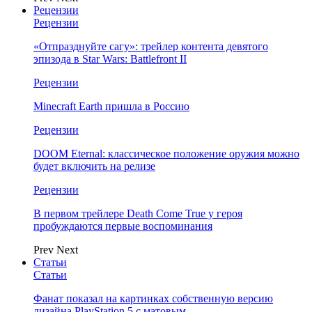
Рецензии
Рецензии
«Отпразднуйте сагу»: трейлер контента девятого
эпизода в Star Wars: Battlefront II
Рецензии
Minecraft Earth пришла в Россию
Рецензии
DOOM Eternal: классическое положение оружия можно
будет включить на релизе
Рецензии
В первом трейлере Death Come True у героя
пробуждаются первые воспоминания
Prev
Next
Статьи
Статьи
Фанат показал на картинках собственную версию
дизайна PlayStation 5 с матовым…