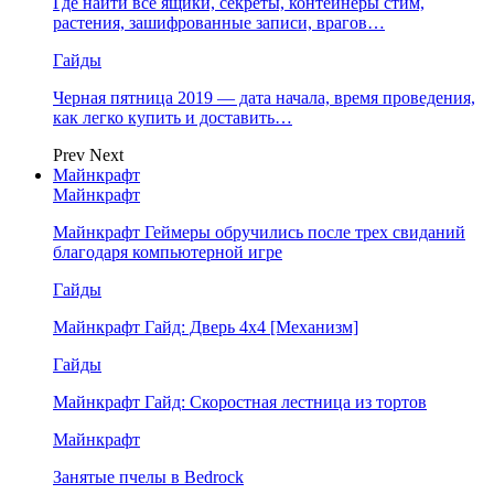
Где найти все ящики, секреты, контейнеры стим,
растения, зашифрованные записи, врагов…
Гайды
Черная пятница 2019 — дата начала, время проведения,
как легко купить и доставить…
Prev
Next
Майнкрафт
Майнкрафт
Майнкрафт Геймеры обручились после трех свиданий
благодаря компьютерной игре
Гайды
Майнкрафт Гайд: Дверь 4х4 [Механизм]
Гайды
Майнкрафт Гайд: Скоростная лестница из тортов
Майнкрафт
Занятые пчелы в Bedrock