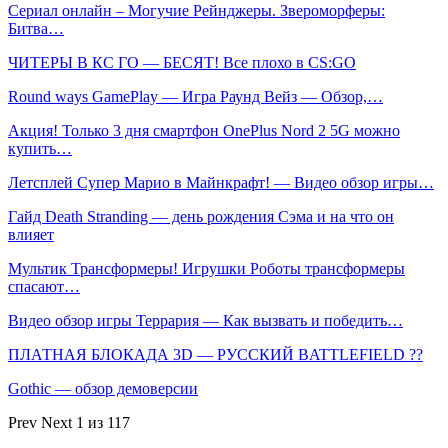
Сериал онлайн – Могучие Рейнджеры. Звероморферы:
Битва…
ЧИТЕРЫ В КС ГО — БЕСЯТ! Все плохо в CS:GO
Round ways GamePlay — Игра Раунд Вейз — Обзор,…
Акция! Только 3 дня смартфон OnePlus Nord 2 5G можно
купить…
Летсплей Супер Марио в Майнкрафт! — Видео обзор игры…
Гайд Death Stranding — день рождения Сэма и на что он
влияет
Мультик Трансформеры! Игрушки Роботы трансформеры
спасают…
Видео обзор игры Террария — Как вызвать и победить…
ПЛАТНАЯ БЛОКАДА 3D — РУССКИЙ BATTLEFIELD ??
Gothic — обзор демоверсии
Prev
Next
1 из 117