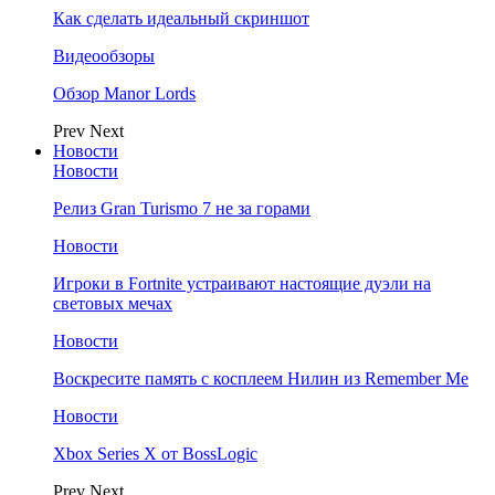
Как сделать идеальный скриншот
Видеообзоры
Обзор Manor Lords
Prev
Next
Новости
Новости
Релиз Gran Turismo 7 не за горами
Новости
Игроки в Fortnite устраивают настоящие дуэли на
световых мечах
Новости
Воскресите память с косплеем Нилин из Remember Me
Новости
Xbox Series X от BossLogic
Prev
Next