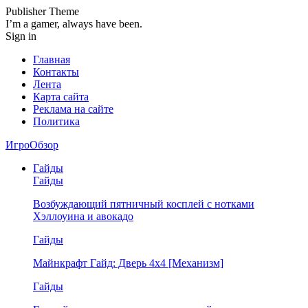
Publisher Theme
I’m a gamer, always have been.
Sign in
Главная
Контакты
Лента
Карта сайта
Реклама на сайте
Политика
ИгроОбзор
Гайды
Гайды
Возбуждающий пятничный косплей с нотками
Хэллоуина и авокадо
Гайды
Майнкрафт Гайд: Дверь 4х4 [Механизм]
Гайды