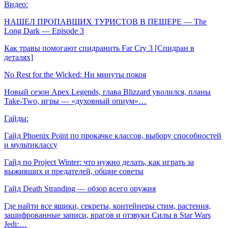
Видео:
НАШЕЛ ПРОПАВШИХ ТУРИСТОВ В ПЕЩЕРЕ — The
Long Dark — Episode 3
Как травы помогают спидранить Far Cry 3 [Спидран в
деталях]
No Rest for the Wicked: Ни минуты покоя
Новый сезон Apex Legends, глава Blizzard уволился, планы
Take-Two, игры — «духовный опиум»…
Гайды:
Гайд Phoenix Point по прокачке классов, выбору способностей
и мультиклассу
Гайд по Project Winter: что нужно делать, как играть за
выживших и предателей, общие советы
Гайд Death Stranding — обзор всего оружия
Где найти все ящики, секреты, контейнеры стим, растения,
зашифрованные записи, врагов и отзвуки Силы в Star Wars
Jedi:…