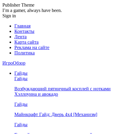
Publisher Theme
I’m a gamer, always have been.
Sign in
Главная
Контакты
Лента
Карта сайта
Реклама на сайте
Политика
ИгроОбзор
Гайды
Гайды
Возбуждающий пятничный косплей с нотками
Хэллоуина и авокадо
Гайды
Майнкрафт Гайд: Дверь 4х4 [Механизм]
Гайды