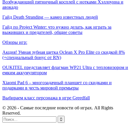
Возбуждающий пятничный косплей с нотками Хэллоуина и
авокадо
Гайд Death Stranding — камео известных людей
Гайд по Project Winter: что нужно делать, как играть за
выживших и предателей, общие советы
Обзоры игр:
Акция! Умная зубная щетка Oclean X Pro Elite со скидкой 8%
(+специальный бонус от RN)
OUKITEL представляет флагман WP21 Ultra с тепловизором и
емким аккумулятором
Xiaomi Pad 6 – многозадачный планшет со скидками и
подарками в честь мировой премьеры
Выбираем класс персонажа в игре Greedfall
© 2026 - Самые последние новости об играх. All Rights
Reserved.