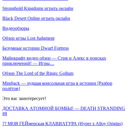
Stronghold Kingdoms играть онлайн
Black Desert Online играть онлайн
Видеообзоры
Обзор игры Lost Judgment
Безумные истории Dwarf Fortress
Майнкрафт видео обзор — Стив и Алекс в поисках
приключений! — Игры…
Обзор The Lord of the Rings: Gollum
Mindjack — худшая консольная игра в истории [Разбор
полётов]
Это вас заинтересует!
ДОСТАВКА АТОМНОЙ БОМБЫ! — DEATH STRANDING
#8
?️‍? МОЯ ГЕЙмерская КЛАВИАТУРА (Hyper x Alloy Origins)