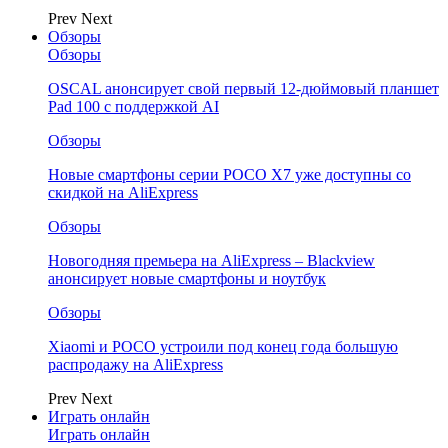
Prev
Next
Обзоры
Обзоры
OSCAL анонсирует свой первый 12-дюймовый планшет
Pad 100 с поддержкой AI
Обзоры
Новые смартфоны серии POCO X7 уже доступны со
скидкой на AliExpress
Обзоры
Новогодняя премьера на AliExpress – Blackview
анонсирует новые смартфоны и ноутбук
Обзоры
Xiaomi и POCO устроили под конец года большую
распродажу на AliExpress
Prev
Next
Играть онлайн
Играть онлайн