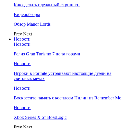
Как сделать идеальный скриншот
Видеообзоры
Обзор Manor Lords
Prev
Next
Новости
Новости
Релиз Gran Turismo 7 не за горами
Новости
Игроки в Fortnite устраивают настоящие дуэли на
световых мечах
Новости
Воскресите память с косплеем Нилин из Remember Me
Новости
Xbox Series X от BossLogic
Prev
Next