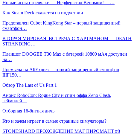
Новые игры стрелялки — Нерфер стал Веномом! —…
Как Steam Deck скажется на индустрии
Представлен Cubot KingKong Star – первый защищенный
смартфон…
ВТОРАЯ МИРОВАЯ. ВСТРЕЧА С ХАРТМАНОМ — DEATH
STRANDING…
Планшет DOOGEE T30 Max с батареей 10800 мАч доступен
на…
Премьера на AliExpress – тонкий защищенный смартфон
IIIF150…
Обзор The Last of Us Part 1
Анонс RoboCop: Rogue City и спин-оффа Zeno Clash,
геймплей…
Отборная 16-битная дичь
Кто и зачем играет в самые странные симуляторы?
STONESHARD ПРОХОЖДЕНИЕ МАГ ПИРОМАНТ #8