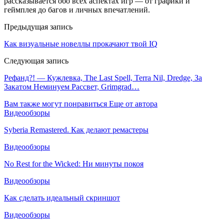
рассказывается обо всех аспектах игр — от графики и
геймплея до багов и личных впечатлений.
Предыдущая запись
Как визуальные новеллы прокачают твой IQ
Следующая запись
Рефанд?! — Кужлевка, The Last Spell, Terra Nil, Dredge, За
Закатом Неминуем Рассвет, Grimgrad…
Вам также могут понравиться
Еще от автора
Видеообзоры
Syberia Remastered. Как делают ремастеры
Видеообзоры
No Rest for the Wicked: Ни минуты покоя
Видеообзоры
Как сделать идеальный скриншот
Видеообзоры