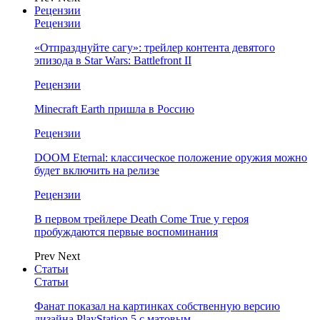
Рецензии
Рецензии
«Отпразднуйте сагу»: трейлер контента девятого
эпизода в Star Wars: Battlefront II
Рецензии
Minecraft Earth пришла в Россию
Рецензии
DOOM Eternal: классическое положение оружия можно
будет включить на релизе
Рецензии
В первом трейлере Death Come True у героя
пробуждаются первые воспоминания
Prev
Next
Статьи
Статьи
Фанат показал на картинках собственную версию
дизайна PlayStation 5 с матовым…