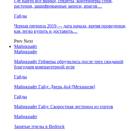
Где найти все ящики, секреты, контейнеры стим,
растения, зашифрованные записи, врагов…
Гайды
Черная пятница 2019 — дата начала, время проведения,
как легко купить и доставить…
Prev
Next
Майнкрафт
Майнкрафт
Майнкрафт Геймеры обручились после трех свиданий
благодаря компьютерной игре
Гайды
Майнкрафт Гайд: Дверь 4х4 [Механизм]
Гайды
Майнкрафт Гайд: Скоростная лестница из тортов
Майнкрафт
Занятые пчелы в Bedrock