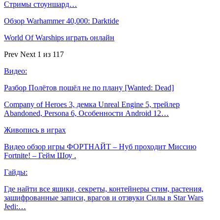
Стримы стоуншард…
Обзор Warhammer 40,000: Darktide
World Of Warships играть онлайн
Prev
Next
1 из 117
Видео:
Разбор Полётов пошёл не по плану [Wanted: Dead]
Company of Heroes 3, демка Unreal Engine 5, трейлер
Abandoned, Persona 6, Особенности Android 12…
Живопись в играх
Видео обзор игры ФОРТНАЙТ – Нуб проходит Миссию
Fortnite! – Гейм Шоу .
Гайды:
Где найти все ящики, секреты, контейнеры стим, растения,
зашифрованные записи, врагов и отзвуки Силы в Star Wars
Jedi:…