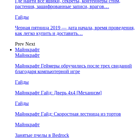
Где найти все ящики, секреты, контейнеры стим,
растения, зашифрованные записи, врагов…
Гайды
Черная пятница 2019 — дата начала, время проведения,
как легко купить и доставить…
Prev
Next
Майнкрафт
Майнкрафт
Майнкрафт Геймеры обручились после трех свиданий
благодаря компьютерной игре
Гайды
Майнкрафт Гайд: Дверь 4х4 [Механизм]
Гайды
Майнкрафт Гайд: Скоростная лестница из тортов
Майнкрафт
Занятые пчелы в Bedrock