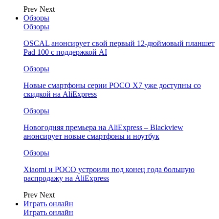
Prev
Next
Обзоры
Обзоры
OSCAL анонсирует свой первый 12-дюймовый планшет
Pad 100 с поддержкой AI
Обзоры
Новые смартфоны серии POCO X7 уже доступны со
скидкой на AliExpress
Обзоры
Новогодняя премьера на AliExpress – Blackview
анонсирует новые смартфоны и ноутбук
Обзоры
Xiaomi и POCO устроили под конец года большую
распродажу на AliExpress
Prev
Next
Играть онлайн
Играть онлайн