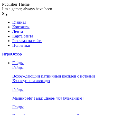
Publisher Theme
I’m a gamer, always have been.
Sign in
Главная
Контакты
Лента
Карта сайта
Реклама на сайте
Политика
ИгроОбзор
Гайды
Гайды
Возбуждающий пятничный косплей с нотками
Хэллоуина и авокадо
Гайды
Майнкрафт Гайд: Дверь 4х4 [Механизм]
Гайды