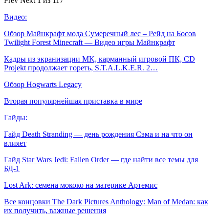
Prev
Next
1 из 117
Видео:
Обзор Майнкрафт мода Сумеречный лес – Рейд на Босов
Twilight Forest Minecraft — Видео игры Майнкрафт
Кадры из экранизации MK, карманный игровой ПК, CD
Projekt продолжает гореть, S.T.A.L.K.E.R. 2…
Обзор Hogwarts Legacy
Вторая популярнейшая приставка в мире
Гайды:
Гайд Death Stranding — день рождения Сэма и на что он
влияет
Гайд Star Wars Jedi: Fallen Order — где найти все темы для
БД-1
Lost Ark: cемена мококо на материке Артемис
Все концовки The Dark Pictures Anthology: Man of Medan: как
их получить, важные решения