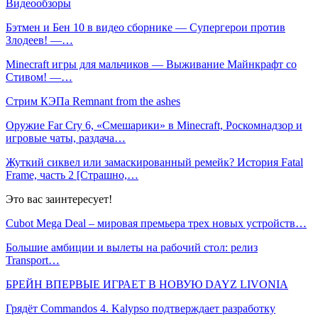
Видеообзоры
Бэтмен и Бен 10 в видео сборнике — Супергерои против
Злодеев! —…
Minecraft игры для мальчиков — Выживание Майнкрафт со
Стивом! —…
Стрим КЭПа Remnant from the ashes
Оружие Far Cry 6, «Смешарики» в Minecraft, Роскомнадзор и
игровые чаты, раздача…
Жуткий сиквел или замаскированный ремейк? История Fatal
Frame, часть 2 [Страшно,…
Это вас заинтересует!
Cubot Mega Deal – мировая премьера трех новых устройств…
Большие амбиции и вылеты на рабочий стол: релиз
Transport…
БРЕЙН ВПЕРВЫЕ ИГРАЕТ В НОВУЮ DAYZ LIVONIA
Грядёт Commandos 4. Kalypso подтверждает разработку