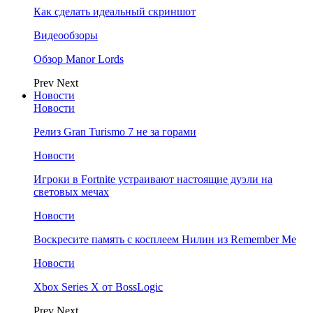
Как сделать идеальный скриншот
Видеообзоры
Обзор Manor Lords
Prev
Next
Новости
Новости
Релиз Gran Turismo 7 не за горами
Новости
Игроки в Fortnite устраивают настоящие дуэли на
световых мечах
Новости
Воскресите память с косплеем Нилин из Remember Me
Новости
Xbox Series X от BossLogic
Prev
Next