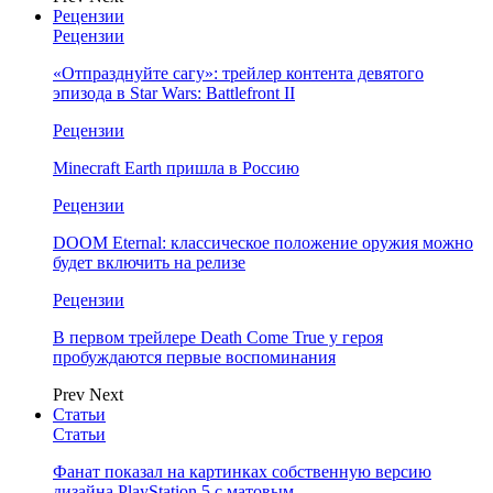
Рецензии
Рецензии
«Отпразднуйте сагу»: трейлер контента девятого
эпизода в Star Wars: Battlefront II
Рецензии
Minecraft Earth пришла в Россию
Рецензии
DOOM Eternal: классическое положение оружия можно
будет включить на релизе
Рецензии
В первом трейлере Death Come True у героя
пробуждаются первые воспоминания
Prev
Next
Статьи
Статьи
Фанат показал на картинках собственную версию
дизайна PlayStation 5 с матовым…