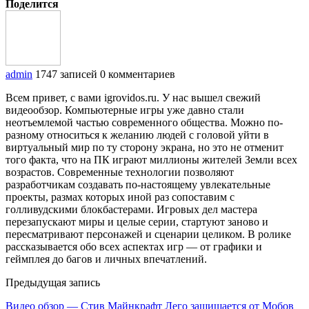
Поделится
admin
1747 записей
0 комментариев
Всем привет, с вами igrovidos.ru. У нас вышел свежий
видеообзор. Компьютерные игры уже давно стали
неотъемлемой частью современного общества. Можно по-
разному относиться к желанию людей с головой уйти в
виртуальный мир по ту сторону экрана, но это не отменит
того факта, что на ПК играют миллионы жителей Земли всех
возрастов. Современные технологии позволяют
разработчикам создавать по-настоящему увлекательные
проекты, размах которых иной раз сопоставим с
голливудскими блокбастерами. Игровых дел мастера
перезапускают миры и целые серии, стартуют заново и
пересматривают персонажей и сценарии целиком. В ролике
рассказывается обо всех аспектах игр — от графики и
геймплея до багов и личных впечатлений.
Предыдущая запись
Видео обзор — Стив Майнкрафт Лего защищается от Мобов