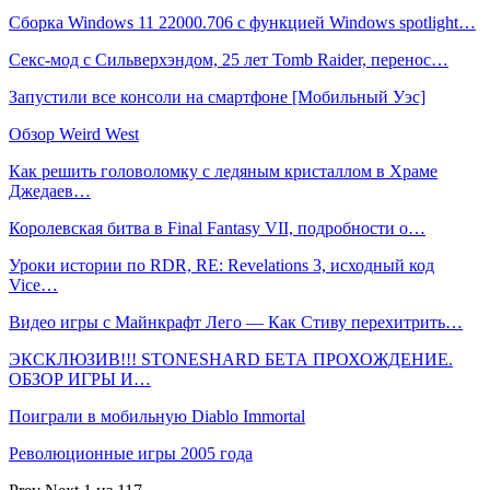
Сборка Windows 11 22000.706 с функцией Windows spotlight…
Секс-мод с Сильверхэндом, 25 лет Tomb Raider, перенос…
Запустили все консоли на смартфоне [Мобильный Уэс]
Обзор Weird West
Как решить головоломку с ледяным кристаллом в Храме
Джедаев…
Королевская битва в Final Fantasy VII, подробности о…
Уроки истории по RDR, RE: Revelations 3, исходный код
Vice…
Видео игры с Майнкрафт Лего — Как Стиву перехитрить…
ЭКСКЛЮЗИВ!!! STONESHARD БЕТА ПРОХОЖДЕНИЕ.
ОБЗОР ИГРЫ И…
Поиграли в мобильную Diablo Immortal
Революционные игры 2005 года