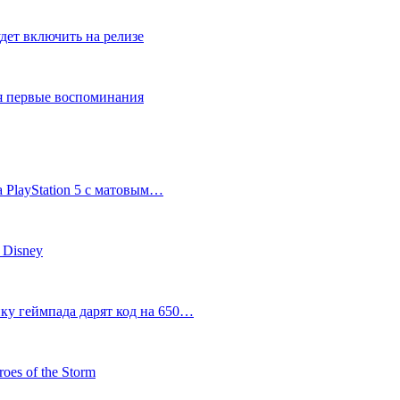
дет включить на релизе
ся первые воспоминания
 PlayStation 5 с матовым…
 Disney
пку геймпада дарят код на 650…
oes of the Storm