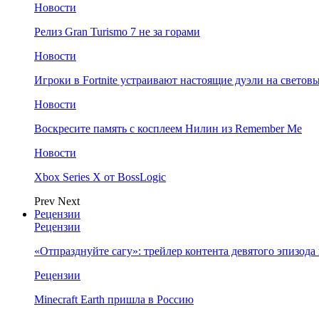
Новости
Релиз Gran Turismo 7 не за горами
Новости
Игроки в Fortnite устраивают настоящие дуэли на светов
Новости
Воскресите память с косплеем Нилин из Remember Me
Новости
Xbox Series X от BossLogic
Prev
Next
Рецензии
Рецензии
«Отпразднуйте сагу»: трейлер контента девятого эпизода в S
Рецензии
Minecraft Earth пришла в Россию