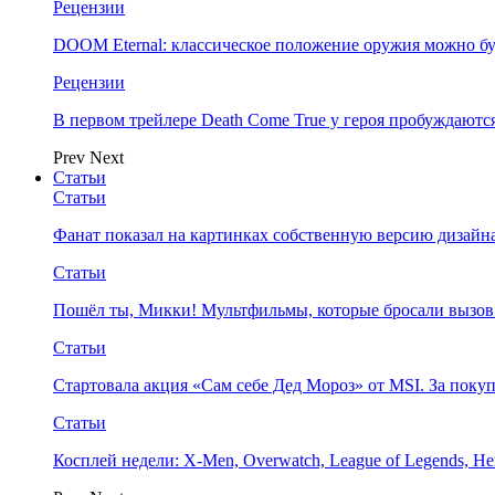
Рецензии
DOOM Eternal: классическое положение оружия можно бу
Рецензии
В первом трейлере Death Come True у героя пробуждают
Prev
Next
Статьи
Статьи
Фанат показал на картинках собственную версию дизайна
Статьи
Пошёл ты, Микки! Мультфильмы, которые бросали вызов
Статьи
Стартовала акция «Сам себе Дед Мороз» от MSI. За поку
Статьи
Косплей недели: X-Men, Overwatch, League of Legends, Her