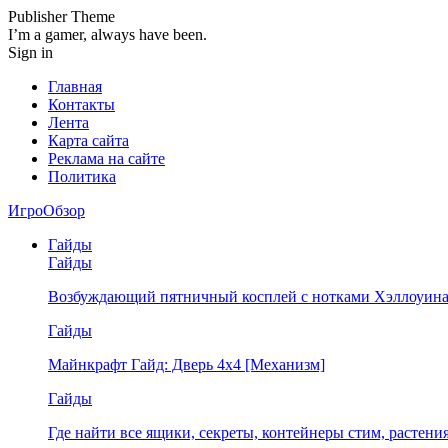
Publisher Theme
I’m a gamer, always have been.
Sign in
Главная
Контакты
Лента
Карта сайта
Реклама на сайте
Политика
ИгроОбзор
Гайды
Гайды
Возбуждающий пятничный косплей с нотками Хэллоуина
Гайды
Майнкрафт Гайд: Дверь 4х4 [Механизм]
Гайды
Где найти все ящики, секреты, контейнеры стим, растен