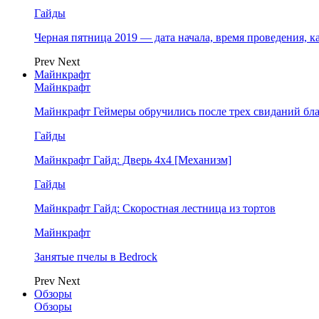
Гайды
Черная пятница 2019 — дата начала, время проведения, к
Prev
Next
Майнкрафт
Майнкрафт
Майнкрафт Геймеры обручились после трех свиданий бл
Гайды
Майнкрафт Гайд: Дверь 4х4 [Механизм]
Гайды
Майнкрафт Гайд: Скоростная лестница из тортов
Майнкрафт
Занятые пчелы в Bedrock
Prev
Next
Обзоры
Обзоры