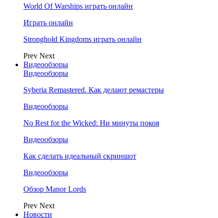
World Of Warships играть онлайн
Играть онлайн
Stronghold Kingdoms играть онлайн
Prev
Next
Видеообзоры
Видеообзоры
Syberia Remastered. Как делают ремастеры
Видеообзоры
No Rest for the Wicked: Ни минуты покоя
Видеообзоры
Как сделать идеальный скриншот
Видеообзоры
Обзор Manor Lords
Prev
Next
Новости