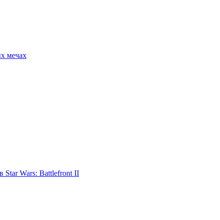
ых мечах
tar Wars: Battlefront II