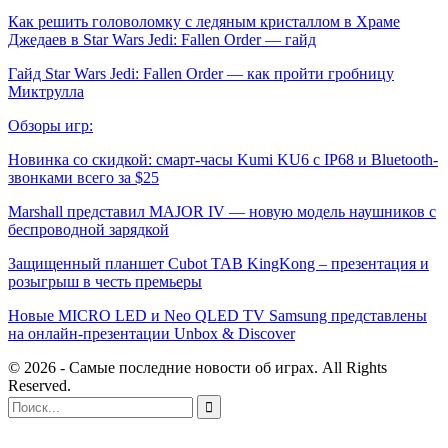
Как решить головоломку с ледяным кристаллом в Храме
Джедаев в Star Wars Jedi: Fallen Order — гайд
Гайд Star Wars Jedi: Fallen Order — как пройти гробницу
Миктрулла
Обзоры игр:
Новинка со скидкой: смарт-часы Kumi KU6 с IP68 и Bluetooth-
звонками всего за $25
Marshall представил MAJOR IV — новую модель наушников с
беспроводной зарядкой
Защищенный планшет Cubot TAB KingKong – презентация и
розыгрыш в честь премьеры
Новые MICRO LED и Neo QLED TV Samsung представлены
на онлайн-презентации Unbox & Discover
© 2026 - Самые последние новости об играх. All Rights
Reserved.