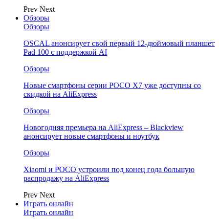
Prev
Next
Обзоры
Обзоры
OSCAL анонсирует свой первый 12-дюймовый планшет
Pad 100 с поддержкой AI
Обзоры
Новые смартфоны серии POCO X7 уже доступны со
скидкой на AliExpress
Обзоры
Новогодняя премьера на AliExpress – Blackview
анонсирует новые смартфоны и ноутбук
Обзоры
Xiaomi и POCO устроили под конец года большую
распродажу на AliExpress
Prev
Next
Играть онлайн
Играть онлайн