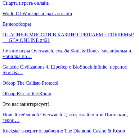
Спарта играть онлайн
World Of Warships играть онлайн
Видеообзоры
ОПАСНЫЕ МИССИИ В КАЗИНО! РЕШАЕМ ПРОБЛЕМЫ!
— GTA ONLINE #421
Летние игры Overwatch, судьба Skull & Bones, мультфильм и
мобилка по…
Galactic Civilizations 4, Шрейер о BioShock Infinite, перенос
Skull &…
Обзор The Callisto Protocol
Обзор Rise of the Ronin
Это вас заинтересует!
Новый геймплей Overwatch 2, «соулслайк» про Пиноккио,
герои…
Rockstar тизерит ограбление The Diamond Casino & Resort