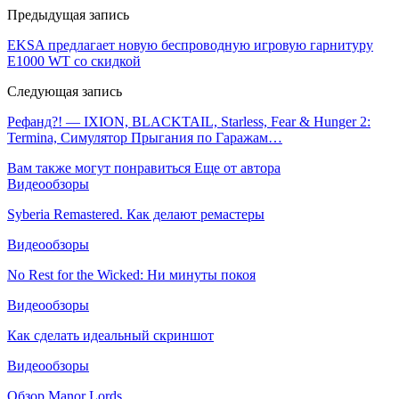
Предыдущая запись
EKSA предлагает новую беспроводную игровую гарнитуру
E1000 WT со скидкой
Следующая запись
Рефанд?! — IXION, BLACKTAIL, Starless, Fear & Hunger 2:
Termina, Симулятор Прыгания по Гаражам…
Вам также могут понравиться
Еще от автора
Видеообзоры
Syberia Remastered. Как делают ремастеры
Видеообзоры
No Rest for the Wicked: Ни минуты покоя
Видеообзоры
Как сделать идеальный скриншот
Видеообзоры
Обзор Manor Lords