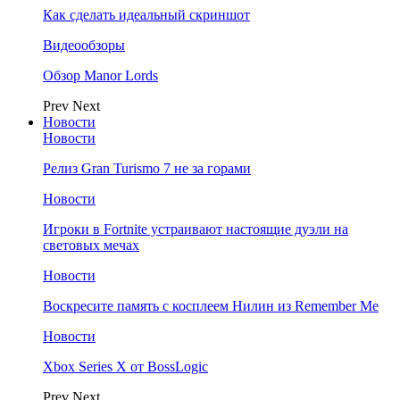
Как сделать идеальный скриншот
Видеообзоры
Обзор Manor Lords
Prev
Next
Новости
Новости
Релиз Gran Turismo 7 не за горами
Новости
Игроки в Fortnite устраивают настоящие дуэли на
световых мечах
Новости
Воскресите память с косплеем Нилин из Remember Me
Новости
Xbox Series X от BossLogic
Prev
Next