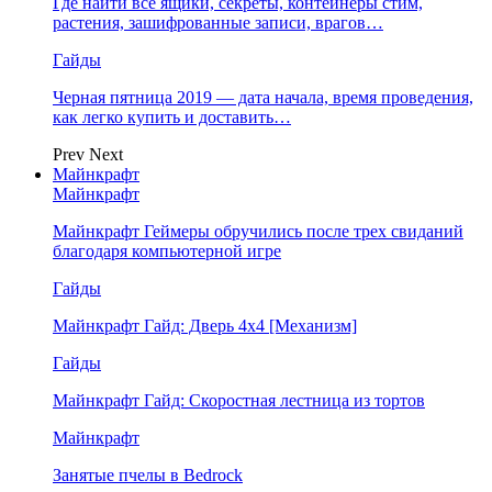
Где найти все ящики, секреты, контейнеры стим,
растения, зашифрованные записи, врагов…
Гайды
Черная пятница 2019 — дата начала, время проведения,
как легко купить и доставить…
Prev
Next
Майнкрафт
Майнкрафт
Майнкрафт Геймеры обручились после трех свиданий
благодаря компьютерной игре
Гайды
Майнкрафт Гайд: Дверь 4х4 [Механизм]
Гайды
Майнкрафт Гайд: Скоростная лестница из тортов
Майнкрафт
Занятые пчелы в Bedrock