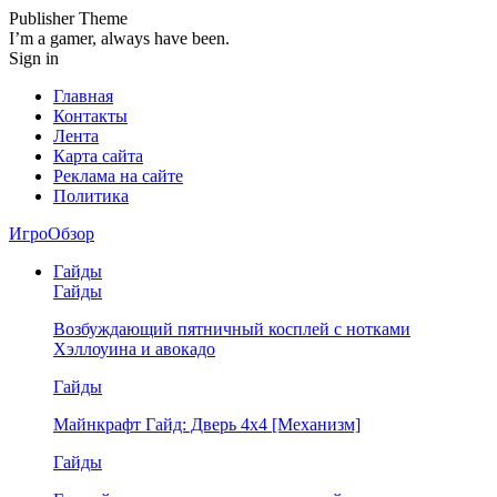
Publisher Theme
I’m a gamer, always have been.
Sign in
Главная
Контакты
Лента
Карта сайта
Реклама на сайте
Политика
ИгроОбзор
Гайды
Гайды
Возбуждающий пятничный косплей с нотками
Хэллоуина и авокадо
Гайды
Майнкрафт Гайд: Дверь 4х4 [Механизм]
Гайды