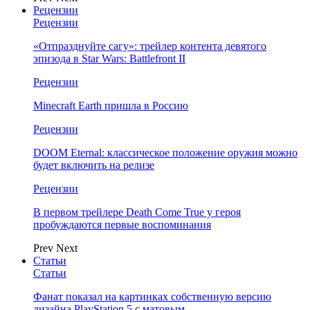
Рецензии
Рецензии
«Отпразднуйте сагу»: трейлер контента девятого
эпизода в Star Wars: Battlefront II
Рецензии
Minecraft Earth пришла в Россию
Рецензии
DOOM Eternal: классическое положение оружия можно
будет включить на релизе
Рецензии
В первом трейлере Death Come True у героя
пробуждаются первые воспоминания
Prev
Next
Статьи
Статьи
Фанат показал на картинках собственную версию
дизайна PlayStation 5 с матовым…