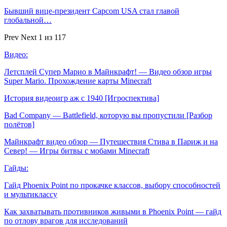
Бывший вице-президент Capcom USA стал главой
глобальной…
Prev
Next
1 из 117
Видео:
Летсплей Супер Марио в Майнкрафт! — Видео обзор игры
Super Mario. Прохождение карты Minecraft
История видеоигр аж с 1940 [Игроспектива]
Bad Company — Battlefield, которую вы пропустили [Разбор
полётов]
Майнкрафт видео обзор — Путешествия Стива в Париж и на
Север! — Игры битвы с мобами Minecraft
Гайды:
Гайд Phoenix Point по прокачке классов, выбору способностей
и мультиклассу
Как захватывать противников живыми в Phoenix Point — гайд
по отлову врагов для исследований