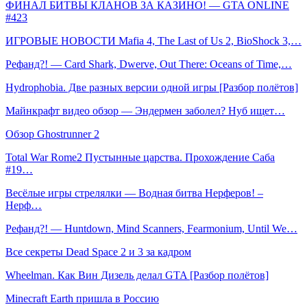
ФИНАЛ БИТВЫ КЛАНОВ ЗА КАЗИНО! — GTA ONLINE
#423
ИГРОВЫЕ НОВОСТИ Mafia 4, The Last of Us 2, BioShock 3,…
Рефанд?! — Card Shark, Dwerve, Out There: Oceans of Time,…
Hydrophobia. Две разных версии одной игры [Разбор полётов]
Майнкрафт видео обзор — Эндермен заболел? Нуб ищет…
Обзор Ghostrunner 2
Total War Rome2 Пустынные царства. Прохождение Саба
#19…
Весёлые игры стрелялки — Водная битва Нерферов! –
Нерф…
Рефанд?! — Huntdown, Mind Scanners, Fearmonium, Until We…
Все секреты Dead Space 2 и 3 за кадром
Wheelman. Как Вин Дизель делал GTA [Разбор полётов]
Minecraft Earth пришла в Россию