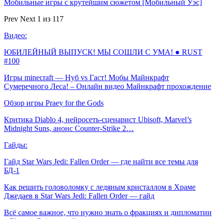
Мобильные игры с крутейшим сюжетом [Мобильный Уэс]
Prev
Next
1 из 117
Видео:
ЮБИЛЕЙНЫЙ ВЫПУСК! МЫ СОШЛИ С УМА! ● RUST
#100
Игры minecraft — Нуб vs Гаст! Мобы Майнкрафт
Сумеречного Леса! – Онлайн видео Майнкрафт прохождение
Обзор игры Praey for the Gods
Критика Diablo 4, нейросеть-сценарист Ubisoft, Marvel’s
Midnight Suns, анонс Counter-Strike 2…
Гайды:
Гайд Star Wars Jedi: Fallen Order — где найти все темы для
БД-1
Как решить головоломку с ледяным кристаллом в Храме
Джедаев в Star Wars Jedi: Fallen Order — гайд
Всё самое важное, что нужно знать о фракциях и дипломатии