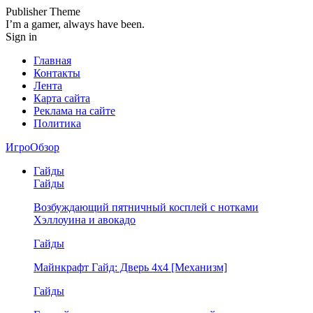
Publisher Theme
I’m a gamer, always have been.
Sign in
Главная
Контакты
Лента
Карта сайта
Реклама на сайте
Политика
ИгроОбзор
Гайды
Гайды
Возбуждающий пятничный косплей с нотками
Хэллоуина и авокадо
Гайды
Майнкрафт Гайд: Дверь 4х4 [Механизм]
Гайды