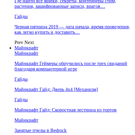
Где найти все ящики, секреты, контейнеры стим,
растения, зашифрованные записи, врагов…
Гайды
Черная пятница 2019 — дата начала, время проведения,
как легко купить и доставить…
Prev
Next
Майнкрафт
Майнкрафт
Майнкрафт Геймеры обручились после трех свиданий
благодаря компьютерной игре
Гайды
Майнкрафт Гайд: Дверь 4х4 [Механизм]
Гайды
Майнкрафт Гайд: Скоростная лестница из тортов
Майнкрафт
Занятые пчелы в Bedrock