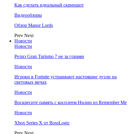
Как сделать идеальный скриншот
Видеообзоры
Обзор Manor Lords
Prev
Next
Новости
Новости
Релиз Gran Turismo 7 не за горами
Новости
Игроки в Fortnite устраивают настоящие дуэли на
световых мечах
Новости
Воскресите память с косплеем Нилин из Remember Me
Новости
Xbox Series X от BossLogic
Prev
Next