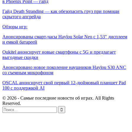
в Phoenix Point — гайд
Гайд Death Stranding — как обезопасить груз при помощи
скрытого апгрейда
Обзоры игр:
Анонсированы смарт-часы Haylou Solar Neo с 1,53″ дисплеем
и емкой батареей
Oukitel анонсирует новые смартфоны с 5G и предлагает
выгодные скидки
Анонсировано новое поколение наушников Haylou S30 ANC
со съемным микрофоном
OSCAL анонсирует свой первый 12-дюймовый планшет Pad
100 с поддержкой AI
© 2026 - Самые последние новости об играх. All Rights
Reserved.