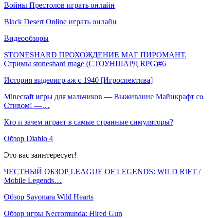
Войны Престолов играть онлайн
Black Desert Online играть онлайн
Видеообзоры
STONESHARD ПРОХОЖДЕНИЕ МАГ ПИРОМАНТ.
Стримы stoneshard mage (СТОУНШАРД RPG)#6
История видеоигр аж с 1940 [Игроспектива]
Minecraft игры для мальчиков — Выживание Майнкрафт со
Стивом! —…
Кто и зачем играет в самые странные симуляторы?
Обзор Diablo 4
Это вас заинтересует!
ЧЕСТНЫЙ ОБЗОР LEAGUE OF LEGENDS: WILD RIFT /
Mobile Legends…
Обзор Sayonara Wild Hearts
Обзор игры Necromunda: Hired Gun