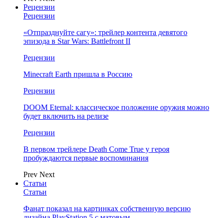
Рецензии
Рецензии
«Отпразднуйте сагу»: трейлер контента девятого
эпизода в Star Wars: Battlefront II
Рецензии
Minecraft Earth пришла в Россию
Рецензии
DOOM Eternal: классическое положение оружия можно
будет включить на релизе
Рецензии
В первом трейлере Death Come True у героя
пробуждаются первые воспоминания
Prev
Next
Статьи
Статьи
Фанат показал на картинках собственную версию
дизайна PlayStation 5 с матовым…