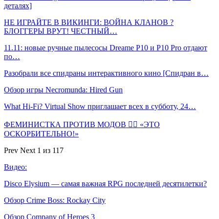
деталях]
НЕ ИГРАЙТЕ В ВИКИНГИ: ВОЙНА КЛАНОВ ?
БЛОГГЕРЫ ВРУТ! ЧЕСТНЫЙ…
11.11: новые ручные пылесосы Dreame P10 и P10 Pro отдают
по…
Разобрали все спидраны интерактивного кино [Спидран в…
Обзор игры Necromunda: Hired Gun
What Hi-Fi? Virtual Show приглашает всех в субботу, 24…
ФЕМИНИСТКА ПРОТИВ МОДОВ 🤦‍♀️ «ЭТО
ОСКОРБИТЕЛЬНО!»
Prev
Next
1 из 117
Видео:
Disco Elysium — самая важная RPG последней десятилетки?
Обзор Crime Boss: Rockay City
Обзор Company of Heroes 3