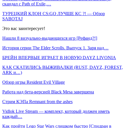
скандал с Path of Exile,…
ТУРЕЦКИЙ КЛОН CS:GO ЛУЧШЕ КС ?! — Обзор
SABOTAJ
Это вас заинтересует!
Нашли 8 визуально-выдающихся игр [Рефанд?!]
История серии The Elder Scrolls. Выпуск 1. Заря над…
БРЕЙН ВПЕРВЫЕ ИГРАЕТ В НОВУЮ DAYZ LIVONIA
КАК СКАТИЛИСЬ ВЫЖИВАЛКИ (RUST, DAYZ, FOREST,
ARK и…)
Обзор игры Resident Evil Village
Работа над бета-версией Black Mesa завершена
Стрим КЭПа Remnant from the ashes
Vidlok Live Stream — комплект, который должен иметь
каждый…
Как пройти Lego Star Wars слишком быстро [Спидран в