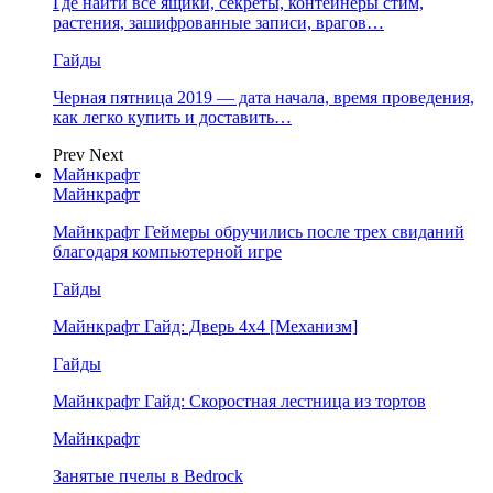
Где найти все ящики, секреты, контейнеры стим,
растения, зашифрованные записи, врагов…
Гайды
Черная пятница 2019 — дата начала, время проведения,
как легко купить и доставить…
Prev
Next
Майнкрафт
Майнкрафт
Майнкрафт Геймеры обручились после трех свиданий
благодаря компьютерной игре
Гайды
Майнкрафт Гайд: Дверь 4х4 [Механизм]
Гайды
Майнкрафт Гайд: Скоростная лестница из тортов
Майнкрафт
Занятые пчелы в Bedrock