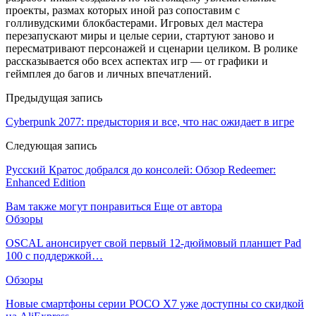
проекты, размах которых иной раз сопоставим с
голливудскими блокбастерами. Игровых дел мастера
перезапускают миры и целые серии, стартуют заново и
пересматривают персонажей и сценарии целиком. В ролике
рассказывается обо всех аспектах игр — от графики и
геймплея до багов и личных впечатлений.
Предыдущая запись
Cyberpunk 2077: предыстория и все, что нас ожидает в игре
Следующая запись
Русский Кратос добрался до консолей: Обзор Redeemer:
Enhanced Edition
Вам также могут понравиться
Еще от автора
Обзоры
OSCAL анонсирует свой первый 12-дюймовый планшет Pad
100 с поддержкой…
Обзоры
Новые смартфоны серии POCO X7 уже доступны со скидкой