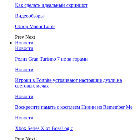
Как сделать идеальный скриншот
Видеообзоры
Обзор Manor Lords
Prev
Next
Новости
Новости
Релиз Gran Turismo 7 не за горами
Новости
Игроки в Fortnite устраивают настоящие дуэли на
световых мечах
Новости
Воскресите память с косплеем Нилин из Remember Me
Новости
Xbox Series X от BossLogic
Prev
Next