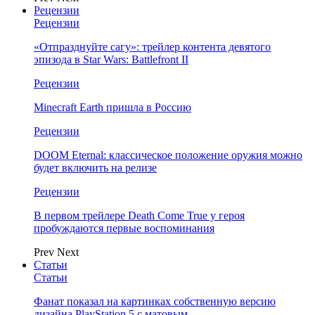
Рецензии
Рецензии
«Отпразднуйте сагу»: трейлер контента девятого
эпизода в Star Wars: Battlefront II
Рецензии
Minecraft Earth пришла в Россию
Рецензии
DOOM Eternal: классическое положение оружия можно
будет включить на релизе
Рецензии
В первом трейлере Death Come True у героя
пробуждаются первые воспоминания
Prev
Next
Статьи
Статьи
Фанат показал на картинках собственную версию
дизайна PlayStation 5 с матовым…