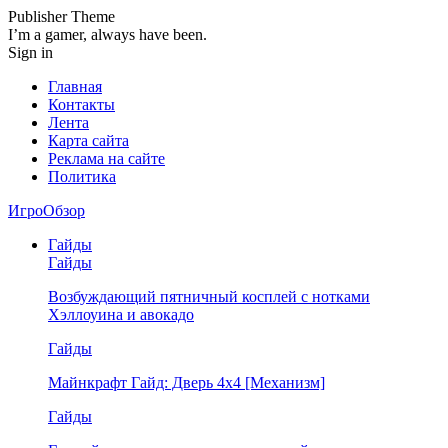
Publisher Theme
I’m a gamer, always have been.
Sign in
Главная
Контакты
Лента
Карта сайта
Реклама на сайте
Политика
ИгроОбзор
Гайды
Гайды
Возбуждающий пятничный косплей с нотками
Хэллоуина и авокадо
Гайды
Майнкрафт Гайд: Дверь 4х4 [Механизм]
Гайды