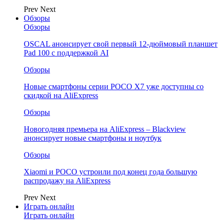
Prev
Next
Обзоры
Обзоры
OSCAL анонсирует свой первый 12-дюймовый планшет
Pad 100 с поддержкой AI
Обзоры
Новые смартфоны серии POCO X7 уже доступны со
скидкой на AliExpress
Обзоры
Новогодняя премьера на AliExpress – Blackview
анонсирует новые смартфоны и ноутбук
Обзоры
Xiaomi и POCO устроили под конец года большую
распродажу на AliExpress
Prev
Next
Играть онлайн
Играть онлайн