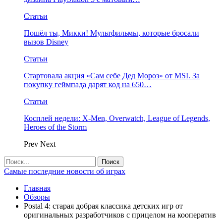
Статьи
Пошёл ты, Микки! Мультфильмы, которые бросали
вызов Disney
Статьи
Стартовала акция «Сам себе Дед Мороз» от MSI. За
покупку геймпада дарят код на 650…
Статьи
Косплей недели: X-Men, Overwatch, League of Legends,
Heroes of the Storm
Prev
Next
Самые последние новости об играх
Главная
Обзоры
Postal 4: старая добрая классика детских игр от
оригинальных разработчиков с прицелом на кооператив