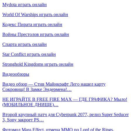
Mydota играть онлайн
World Of Warships играть онлайн
Кодекс Пирата играть онлайн
Войны Престолов играть онлайн
Спарта играть онлайн
Star Conflict играть онлайн
Stronghold Kingdoms играть онлайн
Видеообзоры
Видео обзор — Стив Майнкрафт Лего нашел карту
Сокровищ! В Замке Эндермена!…
НЕ ИГРАЙТЕ В FREE FIRE MAX — ГДЕ ГРАФИКА? Мыло!
(МОБИЛЬНОЕ ДНИЩЕ)…
Второй крупный патч для Cyberpunk 2077, релиз Super Seducer
3, Sony закроет PS…
Фотомод Mass Effect, отмена MMO по Lord of the Rings,