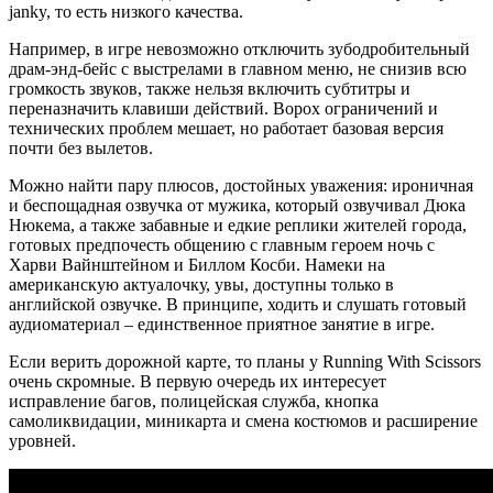
janky, то есть низкого качества.
Например, в игре невозможно отключить зубодробительный
драм-энд-бейс с выстрелами в главном меню, не снизив всю
громкость звуков, также нельзя включить субтитры и
переназначить клавиши действий. Ворох ограничений и
технических проблем мешает, но работает базовая версия
почти без вылетов.
Можно найти пару плюсов, достойных уважения: ироничная
и беспощадная озвучка от мужика, который озвучивал Дюка
Нюкема, а также забавные и едкие реплики жителей города,
готовых предпочесть общению с главным героем ночь с
Харви Вайнштейном и Биллом Косби. Намеки на
американскую актуалочку, увы, доступны только в
английской озвучке. В принципе, ходить и слушать готовый
аудиоматериал – единственное приятное занятие в игре.
Если верить дорожной карте, то планы у Running With Scissors
очень скромные. В первую очередь их интересует
исправление багов, полицейская служба, кнопка
самоликвидации, миникарта и смена костюмов и расширение
уровней.