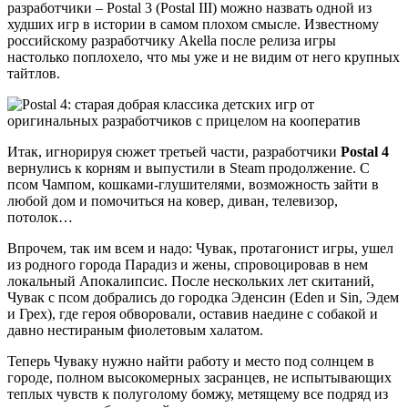
разработчики – Postal 3 (Postal III) можно назвать одной из
худших игр в истории в самом плохом смысле. Известному
российскому разработчику Akella после релиза игры
настолько поплохело, что мы уже и не видим от него крупных
тайтлов.
Итак, игнорируя сюжет третьей части, разработчики
Postal 4
вернулись к корням и выпустили в Steam продолжение. С
псом Чампом, кошками-глушителями, возможность зайти в
любой дом и помочиться на ковер, диван, телевизор,
потолок…
Впрочем, так им всем и надо: Чувак, протагонист игры, ушел
из родного города Парадиз и жены, спровоцировав в нем
локальный Апокалипсис. После нескольких лет скитаний,
Чувак с псом добрались до городка Эденсин (Eden и Sin, Эдем
и Грех), где героя обворовали, оставив наедине с собакой и
давно нестираным фиолетовым халатом.
Теперь Чуваку нужно найти работу и место под солнцем в
городе, полном высокомерных засранцев, не испытывающих
теплых чувств к полуголому бомжу, метящему все подряд из