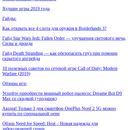
Худшие игры 2019 года
Гайды:
Как открыть все 4 слота для оружия в Borderlands 3?
Гайд Star Wars Jedi: Fallen Order — улучшения светового меча,
Силы и дроида
Гайд Death Stranding — как обезопасить груз при помощи
скрытого апгрейда
10 полезных советов по сетевой игре Call of Duty: Modern
Warfare (2019)
Обзоры игр:
Успейте приобрести мощный робот-пылесос Dreame Bot D9
Max со скидкой (+подарок)
Акция! Только 3 дня смартфон OnePlus Nord 2 5G можно
купить по специальной цене
Обзор Need for Speed: Heat – Новая надежда для
забуксовавшей серии