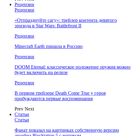
Рецензии
Рецензии
«Отпразднуйте сагу»: трейлер контента девятого
эпизода в Star Wars: Battlefront II
Рецензии
Minecraft Earth пришла в Россию
Рецензии
DOOM Eternal: классическое положение оружия можно
будет включить на релизе
Рецензии
В первом трейлере Death Come True у героя
пробуждаются первые воспоминания
Prev
Next
Статьи
Статьи
Фанат показал на картинках собственную версию
дизайна PlayStation 5 с матовым…