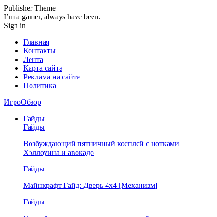
Publisher Theme
I’m a gamer, always have been.
Sign in
Главная
Контакты
Лента
Карта сайта
Реклама на сайте
Политика
ИгроОбзор
Гайды
Гайды
Возбуждающий пятничный косплей с нотками
Хэллоуина и авокадо
Гайды
Майнкрафт Гайд: Дверь 4х4 [Механизм]
Гайды