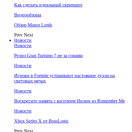
Как сделать идеальный скриншот
Видеообзоры
Обзор Manor Lords
Prev
Next
Новости
Новости
Релиз Gran Turismo 7 не за горами
Новости
Игроки в Fortnite устраивают настоящие дуэли на
световых мечах
Новости
Воскресите память с косплеем Нилин из Remember Me
Новости
Xbox Series X от BossLogic
Prev
Next