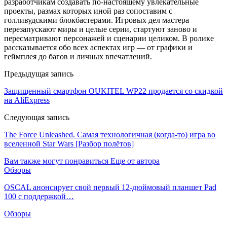
разработчикам создавать по-настоящему увлекательные
проекты, размах которых иной раз сопоставим с
голливудскими блокбастерами. Игровых дел мастера
перезапускают миры и целые серии, стартуют заново и
пересматривают персонажей и сценарии целиком. В ролике
рассказывается обо всех аспектах игр — от графики и
геймплея до багов и личных впечатлений.
Предыдущая запись
Защищенный смартфон OUKITEL WP22 продается со скидкой
на AliExpress
Следующая запись
The Force Unleashed. Самая технологичная (когда-то) игра во
вселенной Star Wars [Разбор полётов]
Вам также могут понравиться
Еще от автора
Обзоры
OSCAL анонсирует свой первый 12-дюймовый планшет Pad
100 с поддержкой…
Обзоры