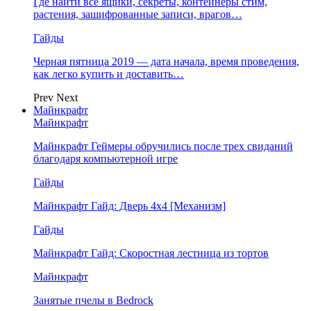
Где найти все ящики, секреты, контейнеры стим,
растения, зашифрованные записи, врагов…
Гайды
Черная пятница 2019 — дата начала, время проведения,
как легко купить и доставить…
Prev
Next
Майнкрафт
Майнкрафт
Майнкрафт Геймеры обручились после трех свиданий
благодаря компьютерной игре
Гайды
Майнкрафт Гайд: Дверь 4х4 [Механизм]
Гайды
Майнкрафт Гайд: Скоростная лестница из тортов
Майнкрафт
Занятые пчелы в Bedrock