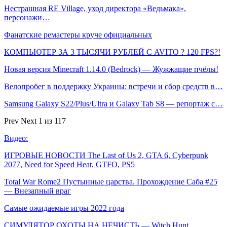
Нестрашная RE Village, уход директора «Ведьмака»,
персонажи…
Фанатские ремастеры круче официальных
КОМПЬЮТЕР ЗА 3 ТЫСЯЧИ РУБЛЕЙ С AVITO ? 120 FPS?!
Новая версия Minecraft 1.14.0 (Bedrock) — Жужжащие пчёлы!
Велопробег в поддержку Украины: встречи и сбор средств в…
Samsung Galaxy S22/Plus/Ultra и Galaxy Tab S8 — репортаж с…
Prev
Next
1 из 117
Видео:
ИГРОВЫЕ НОВОСТИ The Last of Us 2, GTA 6, Cyberpunk
2077, Need for Speed Heat, GTFO, PS5
Total War Rome2 Пустынные царства. Прохождение Саба #25
— Внезапный враг
Самые ожидаемые игры 2022 года
СИМУЛЯТОР ОХОТЫ НА НЕЧИСТЬ — Witch Hunt