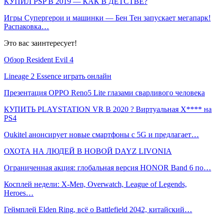
КУПИЛ PSP В 2019 — КАК В ДЕТСТВЕ?
Игры Супергерои и машинки — Бен Тен запускает мегапарк!
Распаковка…
Это вас заинтересует!
Обзор Resident Evil 4
Lineage 2 Essence играть онлайн
Презентация OPPO Reno5 Lite глазами сварливого человека
КУПИТЬ PLAYSTATION VR В 2020 ? Виртуальная Х**** на
PS4
Oukitel анонсирует новые смартфоны с 5G и предлагает…
ОХОТА НА ЛЮДЕЙ В НОВОЙ DAYZ LIVONIA
Ограниченная акция: глобальная версия HONOR Band 6 по…
Косплей недели: X-Men, Overwatch, League of Legends,
Heroes…
Геймплей Elden Ring, всё о Battlefield 2042, китайский…