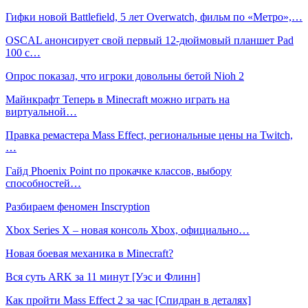
Гифки новой Battlefield, 5 лет Overwatch, фильм по «Метро»,…
OSCAL анонсирует свой первый 12-дюймовый планшет Pad
100 с…
Опрос показал, что игроки довольны бетой Nioh 2
Майнкрафт Теперь в Minecraft можно играть на
виртуальной…
Правка ремастера Mass Effect, региональные цены на Twitch,
…
Гайд Phoenix Point по прокачке классов, выбору
способностей…
Разбираем феномен Inscryption
Xbox Series X – новая консоль Xbox, официально…
Новая боевая механика в Minecraft?
Вся суть ARK за 11 минут [Уэс и Флинн]
Как пройти Mass Effect 2 за час [Спидран в деталях]