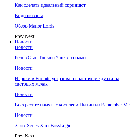
Как сделать идеальный скриншот
Видеообзоры
Обзор Manor Lords
Prev
Next
Новости
Новости
Релиз Gran Turismo 7 не за горами
Новости
Игроки в Fortnite устраивают настоящие дуэли на
световых мечах
Новости
Воскресите память с косплеем Нилин из Remember Me
Новости
Xbox Series X от BossLogic
Prev
Next