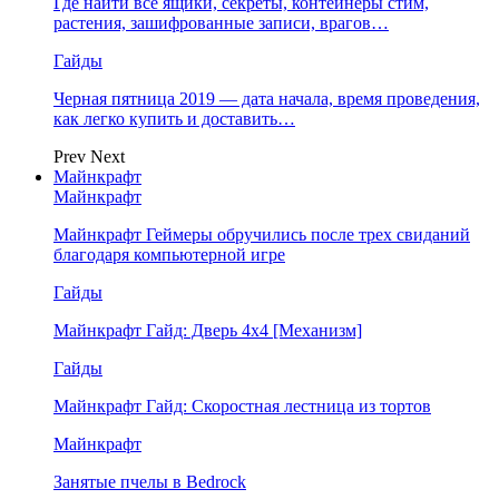
Где найти все ящики, секреты, контейнеры стим,
растения, зашифрованные записи, врагов…
Гайды
Черная пятница 2019 — дата начала, время проведения,
как легко купить и доставить…
Prev
Next
Майнкрафт
Майнкрафт
Майнкрафт Геймеры обручились после трех свиданий
благодаря компьютерной игре
Гайды
Майнкрафт Гайд: Дверь 4х4 [Механизм]
Гайды
Майнкрафт Гайд: Скоростная лестница из тортов
Майнкрафт
Занятые пчелы в Bedrock