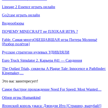
Lineage 2 Essence играть онлайн
Go2case играть онлайн
Видеообзоры
ПОЧЕМУ MINECRAFT не ПЛОХАЯ ИГРА ?
Fable. Самая многоОБЕЩАВШАЯ игра Питера Молиньё
[Разбор полётов]
Русские стратегии нулевых УДИВЛЯЛИ
Euro Truck Simulator 2. Карьера #41 — Сардиния
The Outlast Trials, сиквелы A Plague Tale: Innocence и Pathfinder:
Kingmaker,…
Это вас заинтересует!
Самое быстрое прохождение Need For Speed: Most Wanted…
Обзор игры Humankind
Японский король ужаса: Дзюндзи Ито [Страшно, вырубай!]