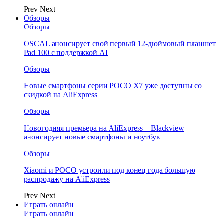
Prev
Next
Обзоры
Обзоры
OSCAL анонсирует свой первый 12-дюймовый планшет
Pad 100 с поддержкой AI
Обзоры
Новые смартфоны серии POCO X7 уже доступны со
скидкой на AliExpress
Обзоры
Новогодняя премьера на AliExpress – Blackview
анонсирует новые смартфоны и ноутбук
Обзоры
Xiaomi и POCO устроили под конец года большую
распродажу на AliExpress
Prev
Next
Играть онлайн
Играть онлайн