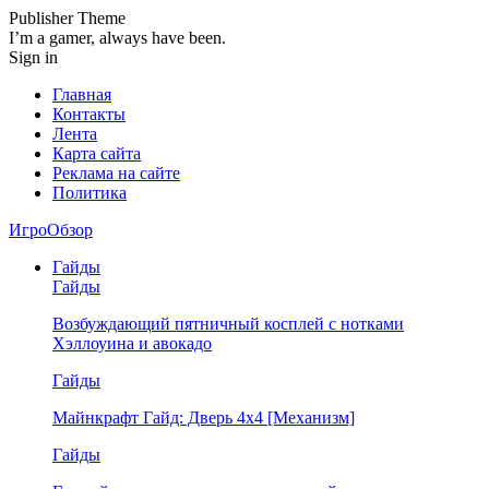
Publisher Theme
I’m a gamer, always have been.
Sign in
Главная
Контакты
Лента
Карта сайта
Реклама на сайте
Политика
ИгроОбзор
Гайды
Гайды
Возбуждающий пятничный косплей с нотками
Хэллоуина и авокадо
Гайды
Майнкрафт Гайд: Дверь 4х4 [Механизм]
Гайды