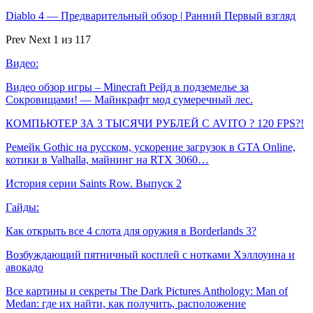
Diablo 4 — Предварительный обзор | Ранний Первый взгляд
Prev
Next
1 из 117
Видео:
Видео обзор игры – Minecraft Рейд в подземелье за
Сокровищами! — Майнкрафт мод сумеречный лес.
КОМПЬЮТЕР ЗА 3 ТЫСЯЧИ РУБЛЕЙ С AVITO ? 120 FPS?!
Ремейк Gothic на русском, ускорение загрузок в GTA Online,
котики в Valhalla, майнинг на RTX 3060…
История серии Saints Row. Выпуск 2
Гайды:
Как открыть все 4 слота для оружия в Borderlands 3?
Возбуждающий пятничный косплей с нотками Хэллоуина и
авокадо
Все картины и секреты The Dark Pictures Anthology: Man of
Medan: где их найти, как получить, расположение