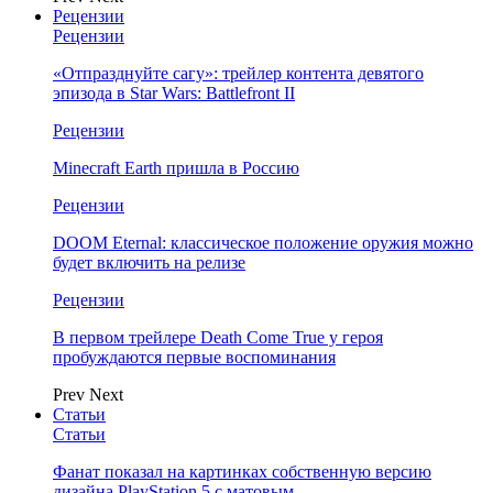
Рецензии
Рецензии
«Отпразднуйте сагу»: трейлер контента девятого
эпизода в Star Wars: Battlefront II
Рецензии
Minecraft Earth пришла в Россию
Рецензии
DOOM Eternal: классическое положение оружия можно
будет включить на релизе
Рецензии
В первом трейлере Death Come True у героя
пробуждаются первые воспоминания
Prev
Next
Статьи
Статьи
Фанат показал на картинках собственную версию
дизайна PlayStation 5 с матовым…