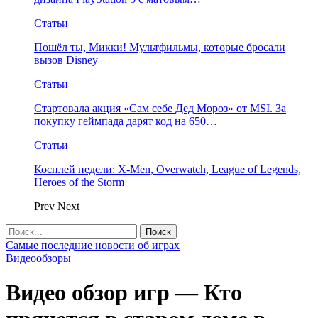
Статьи
Пошёл ты, Микки! Мультфильмы, которые бросали
вызов Disney
Статьи
Стартовала акция «Сам себе Дед Мороз» от MSI. За
покупку геймпада дарят код на 650…
Статьи
Косплей недели: X-Men, Overwatch, League of Legends,
Heroes of the Storm
Prev
Next
Самые последние новости об играх
Видеообзоры
Видео обзор игр — Кто