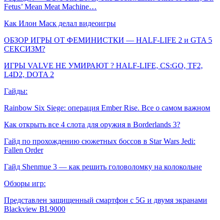
Fetus’ Mean Meat Machine…
Как Илон Маск делал видеоигры
ОБЗОР ИГРЫ ОТ ФЕМИНИСТКИ — HALF-LIFE 2 и GTA 5
СЕКСИЗМ?
ИГРЫ VALVE НЕ УМИРАЮТ ? HALF-LIFE, CS:GO, TF2,
L4D2, DOTA 2
Гайды:
Rainbow Six Siege: операция Ember Rise. Все о самом важном
Как открыть все 4 слота для оружия в Borderlands 3?
Гайд по прохождению сюжетных боссов в Star Wars Jedi:
Fallen Order
Гайд Shenmue 3 — как решить головоломку на колокольне
Обзоры игр:
Представлен защищенный смартфон с 5G и двумя экранами
Blackview BL9000