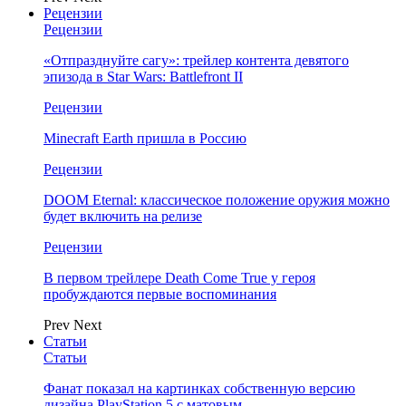
Рецензии
Рецензии
«Отпразднуйте сагу»: трейлер контента девятого
эпизода в Star Wars: Battlefront II
Рецензии
Minecraft Earth пришла в Россию
Рецензии
DOOM Eternal: классическое положение оружия можно
будет включить на релизе
Рецензии
В первом трейлере Death Come True у героя
пробуждаются первые воспоминания
Prev
Next
Статьи
Статьи
Фанат показал на картинках собственную версию
дизайна PlayStation 5 с матовым…