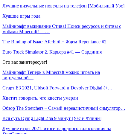
Лучшие визуальные новеллы на телефон [Мобильный Уэс]
Худшие игры года
Майнкрафт выживание Стива! Поиск ресурсов и битвы с
мобами Minecraft! —…
The Binding of Isaac: Aferbirth+ Ждем Repentance #2
Euro Truck Simulator 2. Карьера #41 — Сардиния
Это вас заинтересует!
Майнкрафт Теперь в Minecraft можно играть на
виртуальной…
Старт E3 2021, Ubisoft Forward и Devolver Digital (+…
Хватит говорить, что квесты умерли
Обзор The Stretchers – Самый нереалистичный симулятор…
Вся суть Dying Light 2 за 9 минут [Уэс и Флинн]
Лучшие игры 2021: итоги народного голосования на
StopGame.ru