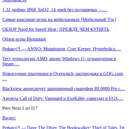
1,32 дюйма, IP68, SpO2, 14 дней без подзарядки —…
Самые красивые игры на мобильниках [Мобильный Уэс]
ОБЗОР Need for Speed Heat | ПРЕЖДЕ ЧЕМ КУПИТЬ
Обзор игры Biomutant
Рефанд?! — ANNO: Mutationem, Core Keeper, Hyperbolica,…
Тест технологии AMD, анонс Windows 11, ограничения в
Steam,…
Новогодние праздники в Overwatch, распродажа в GOG.com,
…
Blackview анонсирует защищенный смартфон BL9000 Pro с…
Анонсы Call of Duty: Vanguard и ExeKiller, самиздат в EGS,…
Prev
Next
1 из 117
Видео:
Рефанд?! — Dave The Diver, The Bookwalker: Thief of Tales, Dr.