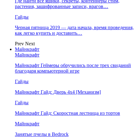
Где найти все ящики, секреты, контейнеры стим,
растения, зашифрованные записи, врагов…
Гайды
Черная пятница 2019 — дата начала, время проведения,
как легко купить и доставить…
Prev
Next
Майнкрафт
Майнкрафт
Майнкрафт Геймеры обручились после трех свиданий
благодаря компьютерной игре
Гайды
Майнкрафт Гайд: Дверь 4х4 [Механизм]
Гайды
Майнкрафт Гайд: Скоростная лестница из тортов
Майнкрафт
Занятые пчелы в Bedrock