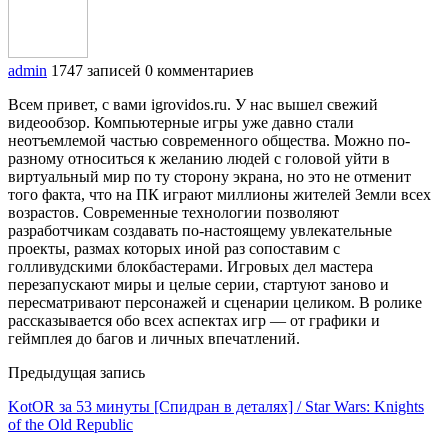
admin
1747 записей
0 комментариев
Всем привет, с вами igrovidos.ru. У нас вышел свежий
видеообзор. Компьютерные игры уже давно стали
неотъемлемой частью современного общества. Можно по-
разному относиться к желанию людей с головой уйти в
виртуальный мир по ту сторону экрана, но это не отменит
того факта, что на ПК играют миллионы жителей Земли всех
возрастов. Современные технологии позволяют
разработчикам создавать по-настоящему увлекательные
проекты, размах которых иной раз сопоставим с
голливудскими блокбастерами. Игровых дел мастера
перезапускают миры и целые серии, стартуют заново и
пересматривают персонажей и сценарии целиком. В ролике
рассказывается обо всех аспектах игр — от графики и
геймплея до багов и личных впечатлений.
Предыдущая запись
KotOR за 53 минуты [Спидран в деталях] / Star Wars: Knights
of the Old Republic