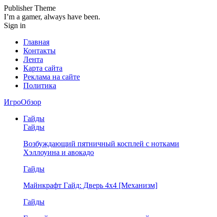
Publisher Theme
I’m a gamer, always have been.
Sign in
Главная
Контакты
Лента
Карта сайта
Реклама на сайте
Политика
ИгроОбзор
Гайды
Гайды
Возбуждающий пятничный косплей с нотками
Хэллоуина и авокадо
Гайды
Майнкрафт Гайд: Дверь 4х4 [Механизм]
Гайды