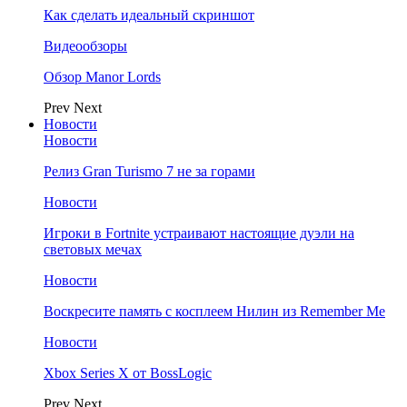
Как сделать идеальный скриншот
Видеообзоры
Обзор Manor Lords
Prev
Next
Новости
Новости
Релиз Gran Turismo 7 не за горами
Новости
Игроки в Fortnite устраивают настоящие дуэли на
световых мечах
Новости
Воскресите память с косплеем Нилин из Remember Me
Новости
Xbox Series X от BossLogic
Prev
Next