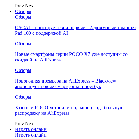
Prev
Next
Обзоры
Обзоры
OSCAL анонсирует свой первый 12-дюймовый планшет
Pad 100 с поддержкой AI
Обзоры
Новые смартфоны серии POCO X7 уже доступны со
скидкой на AliExpress
Обзоры
Новогодняя премьера на AliExpress – Blackview
анонсирует новые смартфоны и ноутбук
Обзоры
Xiaomi и POCO устроили под конец года большую
распродажу на AliExpress
Prev
Next
Играть онлайн
Играть онлайн