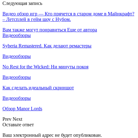
Следующая запись
Видео обзор игр — Кто прячется в старом доме в Майнкрафт?
– Летсплей в гейм шоу с Нубом.
Вам также могут понравиться
Еще от автора
Видеообзоры
Syberia Remastered. Как делают ремастеры
Видеообзоры
No Rest for the Wicked: Ни минуты покоя
Видеообзоры
Как сделать идеальный скриншот
Видеообзоры
Обзор Manor Lords
Prev
Next
Оставьте ответ
Ваш электронный адрес не будет опубликован.