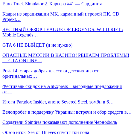
Euro Truck Simulator 2. Карьера #41 — Сардиния
Кадры из экранизации MK, карманный игровой ПК, CD
Projekt…
ЧЕСТНЫЙ ОБЗОР LEAGUE OF LEGENDS: WILD RIFT /
Mobile Legends…
GTA 6 НЕ ВЫЙДЕТ (и не нужно)
ОПАСНЫЕ МИССИИ В КАЗИНО! РЕШАЕМ ПРОБЛЕМЫ!
— GTA ONLINE…
Postal 4: старая добрая классика детских игр от
оригинальных…
Фестиваль скидок на AliExpress – выгодные предложения
от…
Итоги Paradox Insider, анонс Severed Steel, зомби в 6…
Велопробег в поддержку Украины: встречи и сбор средств в…
Создатели Spintires показывают дополнение Чернобыль
Обзор игры Sea of Thieves спустя три года