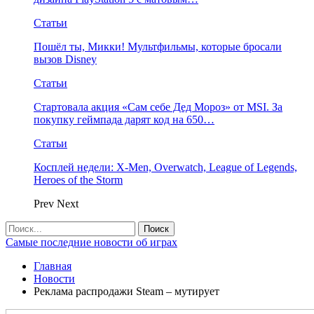
Статьи
Пошёл ты, Микки! Мультфильмы, которые бросали
вызов Disney
Статьи
Стартовала акция «Сам себе Дед Мороз» от MSI. За
покупку геймпада дарят код на 650…
Статьи
Косплей недели: X-Men, Overwatch, League of Legends,
Heroes of the Storm
Prev
Next
Самые последние новости об играх
Главная
Новости
Реклама распродажи Steam – мутирует