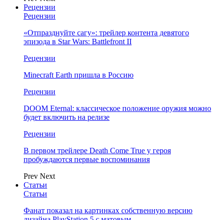
Рецензии
Рецензии
«Отпразднуйте сагу»: трейлер контента девятого
эпизода в Star Wars: Battlefront II
Рецензии
Minecraft Earth пришла в Россию
Рецензии
DOOM Eternal: классическое положение оружия можно
будет включить на релизе
Рецензии
В первом трейлере Death Come True у героя
пробуждаются первые воспоминания
Prev
Next
Статьи
Статьи
Фанат показал на картинках собственную версию
дизайна PlayStation 5 с матовым…