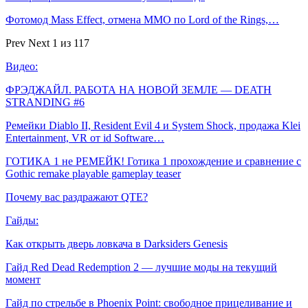
Фотомод Mass Effect, отмена MMO по Lord of the Rings,…
Prev
Next
1 из 117
Видео:
ФРЭДЖАЙЛ. РАБОТА НА НОВОЙ ЗЕМЛЕ — DEATH
STRANDING #6
Ремейки Diablo II, Resident Evil 4 и System Shock, продажа Klei
Entertainment, VR от id Software…
ГОТИКА 1 не РЕМЕЙК! Готика 1 прохождение и сравнение с
Gothic remake playable gameplay teaser
Почему вас раздражают QTE?
Гайды:
Как открыть дверь ловкача в Darksiders Genesis
Гайд Red Dead Redemption 2 — лучшие моды на текущий
момент
Гайд по стрельбе в Phoenix Point: свободное прицеливание и