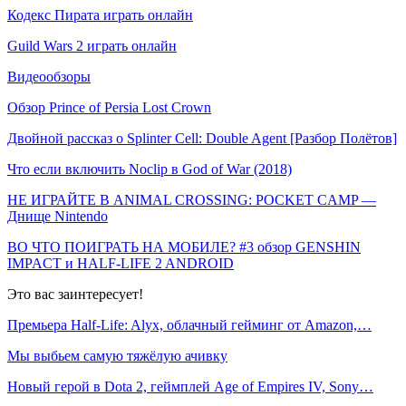
Кодекс Пирата играть онлайн
Guild Wars 2 играть онлайн
Видеообзоры
Обзор Prince of Persia Lost Crown
Двойной рассказ о Splinter Cell: Double Agent [Разбор Полётов]
Что если включить Noclip в God of War (2018)
НЕ ИГРАЙТЕ В ANIMAL CROSSING: POCKET CAMP —
Днище Nintendo
ВО ЧТО ПОИГРАТЬ НА МОБИЛЕ? #3 обзор GENSHIN
IMPACT и HALF-LIFE 2 ANDROID
Это вас заинтересует!
Премьера Half-Life: Alyx, облачный гейминг от Amazon,…
Мы выбьем самую тяжёлую ачивку
Новый герой в Dota 2, геймплей Age of Empires IV, Sony…