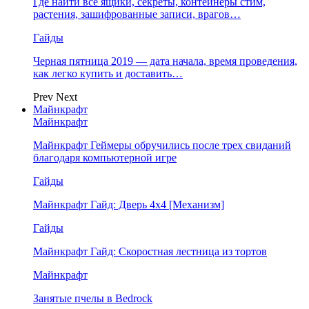
Где найти все ящики, секреты, контейнеры стим,
растения, зашифрованные записи, врагов…
Гайды
Черная пятница 2019 — дата начала, время проведения,
как легко купить и доставить…
Prev
Next
Майнкрафт
Майнкрафт
Майнкрафт Геймеры обручились после трех свиданий
благодаря компьютерной игре
Гайды
Майнкрафт Гайд: Дверь 4х4 [Механизм]
Гайды
Майнкрафт Гайд: Скоростная лестница из тортов
Майнкрафт
Занятые пчелы в Bedrock