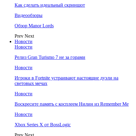
Как сделать идеальный скриншот
Видеообзоры
Обзор Manor Lords
Prev
Next
Новости
Новости
Релиз Gran Turismo 7 не за горами
Новости
Игроки в Fortnite устраивают настоящие дуэли на
световых мечах
Новости
Воскресите память с косплеем Нилин из Remember Me
Новости
Xbox Series X от BossLogic
Prev
Next