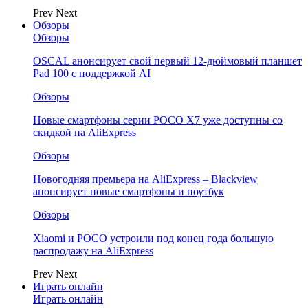
Prev
Next
Обзоры
Обзоры
OSCAL анонсирует свой первый 12-дюймовый планшет
Pad 100 с поддержкой AI
Обзоры
Новые смартфоны серии POCO X7 уже доступны со
скидкой на AliExpress
Обзоры
Новогодняя премьера на AliExpress – Blackview
анонсирует новые смартфоны и ноутбук
Обзоры
Xiaomi и POCO устроили под конец года большую
распродажу на AliExpress
Prev
Next
Играть онлайн
Играть онлайн