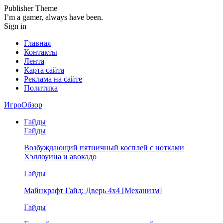
Publisher Theme
I’m a gamer, always have been.
Sign in
Главная
Контакты
Лента
Карта сайта
Реклама на сайте
Политика
ИгроОбзор
Гайды
Гайды
Возбуждающий пятничный косплей с нотками
Хэллоуина и авокадо
Гайды
Майнкрафт Гайд: Дверь 4х4 [Механизм]
Гайды