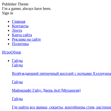
Publisher Theme
I’m a gamer, always have been.
Sign in
Главная
Контакты
Лента
Карта сайта
Реклама на сайте
Политика
ИгроОбзор
Гайды
Гайды
Возбуждающий пятничный косплей с нотками Хэллоуина
Гайды
Майнкрафт Гайд: Дверь 4х4 [Механизм]
Гайды
Где найти все ящики, секреты, контейнеры стим, растен