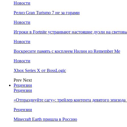
Новости
Релиз Gran Turismo 7 не за горами
Новости
Игроки в Fortnite устраивают настоящие дуэли на светов
Новости
Воскресите память с косплеем Нилин из Remember Me
Новости
Xbox Series X от BossLogic
Prev
Next
Рецензии
Рецензии
«Отпразднуйте сагу»: трейлер контента девятого эпизода в S
Рецензии
Minecraft Earth пришла в Россию