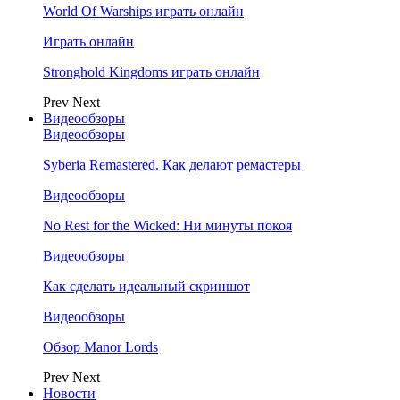
World Of Warships играть онлайн
Играть онлайн
Stronghold Kingdoms играть онлайн
Prev
Next
Видеообзоры
Видеообзоры
Syberia Remastered. Как делают ремастеры
Видеообзоры
No Rest for the Wicked: Ни минуты покоя
Видеообзоры
Как сделать идеальный скриншот
Видеообзоры
Обзор Manor Lords
Prev
Next
Новости