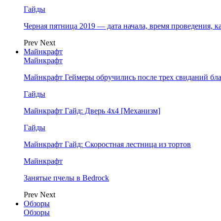
Гайды
Черная пятница 2019 — дата начала, время проведения, к
Prev
Next
Майнкрафт
Майнкрафт
Майнкрафт Геймеры обручились после трех свиданий бл
Гайды
Майнкрафт Гайд: Дверь 4х4 [Механизм]
Гайды
Майнкрафт Гайд: Скоростная лестница из тортов
Майнкрафт
Занятые пчелы в Bedrock
Prev
Next
Обзоры
Обзоры