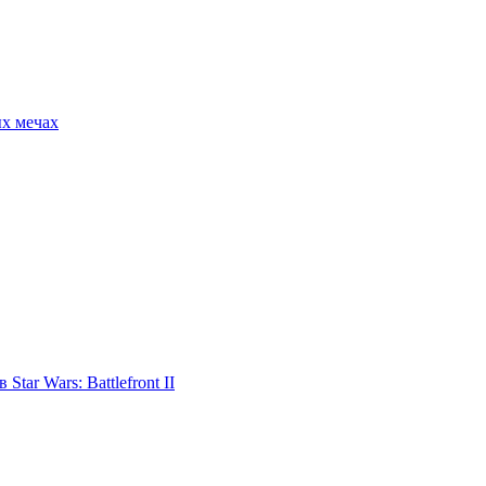
ых мечах
tar Wars: Battlefront II