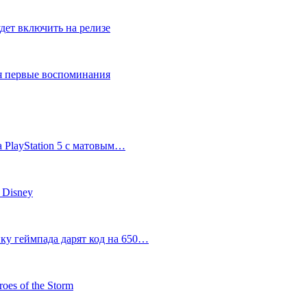
дет включить на релизе
ся первые воспоминания
 PlayStation 5 с матовым…
 Disney
пку геймпада дарят код на 650…
oes of the Storm