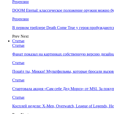
Рецензии
DOOM Eternal: классическое положение оружия можно бу
Рецензии
В первом трейлере Death Come True у героя пробуждают
Prev
Next
Статьи
Статьи
Фанат показал на картинках собственную версию дизайна
Статьи
Пошёл ты, Микки! Мультфильмы, которые бросали вызов
Статьи
Стартовала акция «Сам себе Дед Мороз» от MSI. За поку
Статьи
Косплей недели: X-Men, Overwatch, League of Legends, Her