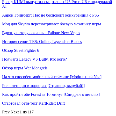
Бренд KUMI выпустил смарт-часы U5 Pro и U6 с поддержкой
AI
Аарон Гринберг: Нас не беспокоит конкуренция с PS5
Мод для Skyrim пересматривает боевую механику игры
Вдохнул вторую жизнь в Fallout: New Vegas
История серии TES: Online, Legends и Blades
Обзор Street Fighter 6
Hogwarts Legacy VS Bully. Кто кого?
Обзор игры War Mongrels
На что способен мобильный гейминг [Мобильный Уэс]
Роль женщин в хоррорах [Страшно, вырубай!]
Как пройти обе Forest за 10 минут [Спидран в деталях]
Стартовал бета-тест KartRider: Drift
Prev
Next
1 из 117