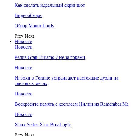
Как сделать идеальный скриншот
Видеообзоры
Обзор Manor Lords
Prev
Next
Новости
Новости
Релиз Gran Turismo 7 не за горами
Новости
Игроки в Fortnite устраивают настоящие дуэли на
световых мечах
Новости
Воскресите память с косплеем Нилин из Remember Me
Новости
Xbox Series X от BossLogic
Prev
Next