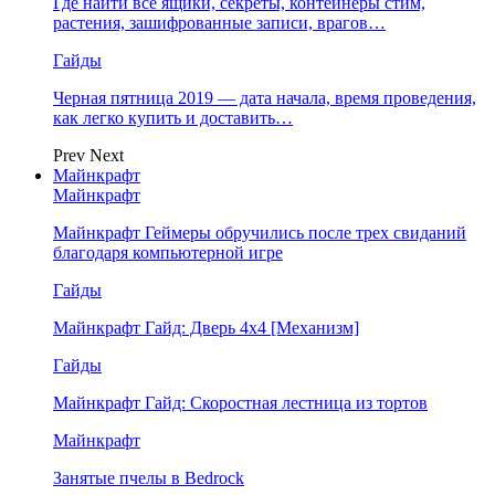
Где найти все ящики, секреты, контейнеры стим,
растения, зашифрованные записи, врагов…
Гайды
Черная пятница 2019 — дата начала, время проведения,
как легко купить и доставить…
Prev
Next
Майнкрафт
Майнкрафт
Майнкрафт Геймеры обручились после трех свиданий
благодаря компьютерной игре
Гайды
Майнкрафт Гайд: Дверь 4х4 [Механизм]
Гайды
Майнкрафт Гайд: Скоростная лестница из тортов
Майнкрафт
Занятые пчелы в Bedrock