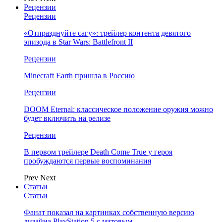
Рецензии
Рецензии
«Отпразднуйте сагу»: трейлер контента девятого
эпизода в Star Wars: Battlefront II
Рецензии
Minecraft Earth пришла в Россию
Рецензии
DOOM Eternal: классическое положение оружия можно
будет включить на релизе
Рецензии
В первом трейлере Death Come True у героя
пробуждаются первые воспоминания
Prev
Next
Статьи
Статьи
Фанат показал на картинках собственную версию
дизайна PlayStation 5 с матовым…