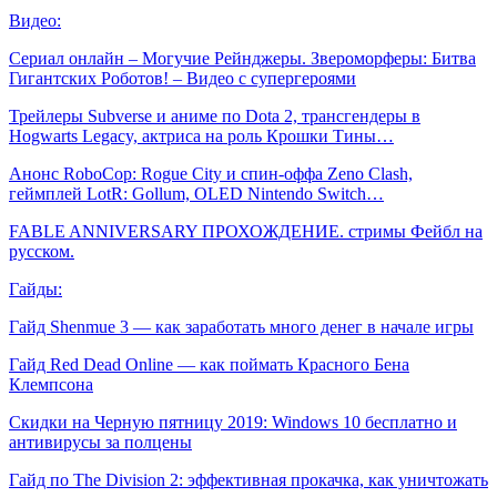
Видео:
Сериал онлайн – Могучие Рейнджеры. Звероморферы: Битва
Гигантских Роботов! – Видео с супергероями
Трейлеры Subverse и аниме по Dota 2, трансгендеры в
Hogwarts Legacy, актриса на роль Крошки Тины…
Анонс RoboCop: Rogue City и спин-оффа Zeno Clash,
геймплей LotR: Gollum, OLED Nintendo Switch…
FABLE ANNIVERSARY ПРОХОЖДЕНИЕ. стримы Фейбл на
русском.
Гайды:
Гайд Shenmue 3 — как заработать много денег в начале игры
Гайд Red Dead Online — как поймать Красного Бена
Клемпсона
Скидки на Черную пятницу 2019: Windows 10 бесплатно и
антивирусы за полцены
Гайд по The Division 2: эффективная прокачка, как уничтожать