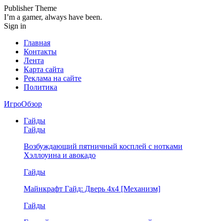
Publisher Theme
I’m a gamer, always have been.
Sign in
Главная
Контакты
Лента
Карта сайта
Реклама на сайте
Политика
ИгроОбзор
Гайды
Гайды
Возбуждающий пятничный косплей с нотками
Хэллоуина и авокадо
Гайды
Майнкрафт Гайд: Дверь 4х4 [Механизм]
Гайды