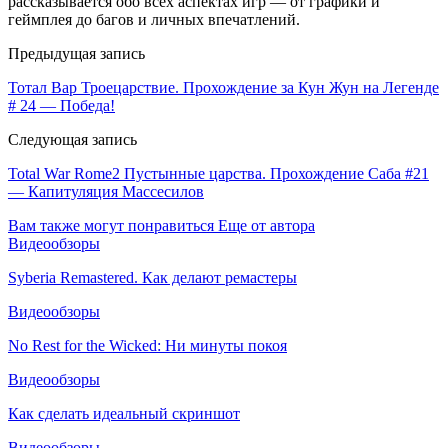
рассказывается обо всех аспектах игр — от графики и
геймплея до багов и личных впечатлений.
Предыдущая запись
Тотал Вар Троецарствие. Прохождение за Кун Жун на Легенде
# 24 — Победа!
Следующая запись
Total War Rome2 Пустынные царства. Прохождение Саба #21
— Капитуляция Массесилов
Вам также могут понравиться
Еще от автора
Видеообзоры
Syberia Remastered. Как делают ремастеры
Видеообзоры
No Rest for the Wicked: Ни минуты покоя
Видеообзоры
Как сделать идеальный скриншот
Видеообзоры