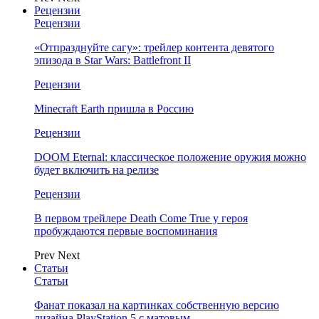
Рецензии
Рецензии
«Отпразднуйте сагу»: трейлер контента девятого
эпизода в Star Wars: Battlefront II
Рецензии
Minecraft Earth пришла в Россию
Рецензии
DOOM Eternal: классическое положение оружия можно
будет включить на релизе
Рецензии
В первом трейлере Death Come True у героя
пробуждаются первые воспоминания
Prev
Next
Статьи
Статьи
Фанат показал на картинках собственную версию
дизайна PlayStation 5 с матовым…