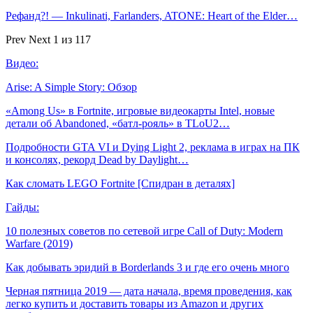
Рефанд?! — Inkulinati, Farlanders, ATONE: Heart of the Elder…
Prev
Next
1 из 117
Видео:
Arise: A Simple Story: Обзор
«Among Us» в Fortnite, игровые видеокарты Intel, новые
детали об Abandoned, «батл-рояль» в TLoU2…
Подробности GTA VI и Dying Light 2, реклама в играх на ПК
и консолях, рекорд Dead by Daylight…
Как сломать LEGO Fortnite [Спидран в деталях]
Гайды:
10 полезных советов по сетевой игре Call of Duty: Modern
Warfare (2019)
Как добывать эридий в Borderlands 3 и где его очень много
Черная пятница 2019 — дата начала, время проведения, как
легко купить и доставить товары из Amazon и других