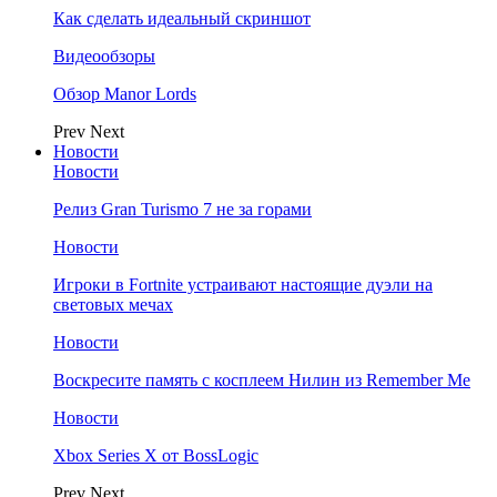
Как сделать идеальный скриншот
Видеообзоры
Обзор Manor Lords
Prev
Next
Новости
Новости
Релиз Gran Turismo 7 не за горами
Новости
Игроки в Fortnite устраивают настоящие дуэли на
световых мечах
Новости
Воскресите память с косплеем Нилин из Remember Me
Новости
Xbox Series X от BossLogic
Prev
Next