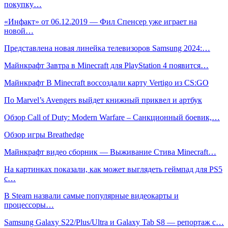
покупку…
«Инфакт» от 06.12.2019 — Фил Спенсер уже играет на
новой…
Представлена новая линейка телевизоров Samsung 2024:…
Майнкрафт Завтра в Minecraft для PlayStation 4 появится…
Майнкрафт В Minecraft воссоздали карту Vertigo из CS:GO
По Marvel’s Avengers выйдет книжный приквел и артбук
Обзор Call of Duty: Modern Warfare – Санкционный боевик,…
Обзор игры Breathedge
Майнкрафт видео сборник — Выживание Стива Minecraft…
На картинках показали, как может выглядеть геймпад для PS5
с…
В Steam назвали самые популярные видеокарты и
процессоры…
Samsung Galaxy S22/Plus/Ultra и Galaxy Tab S8 — репортаж с…