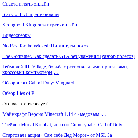
Спарта играть онлайн
Star Conflict играть онлайн
Stronghold Kingdoms играть онлайн
Видеообзоры
No Rest for the Wicked: Ни минуты покоя
The Godfather. Как сделать GTA без уважения [Разбор полётов]
Геймплей RE Village, борьба с региональными привязками,
кроссовки-компьютеры,…
Обзор игры Call of Duty: Vanguard
Обзор Lies of P
Это вас заинтересует!
Майнкрафт Версия Minecraft 1.14 с «медовым»…
Трейлер Mortal Kombat, игра по Countryballs, Call of Duty…
Стартовала акция «Сам себе Дед Мороз» от MSI. За