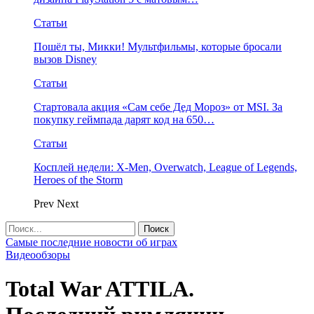
Статьи
Пошёл ты, Микки! Мультфильмы, которые бросали
вызов Disney
Статьи
Стартовала акция «Сам себе Дед Мороз» от MSI. За
покупку геймпада дарят код на 650…
Статьи
Косплей недели: X-Men, Overwatch, League of Legends,
Heroes of the Storm
Prev
Next
Самые последние новости об играх
Видеообзоры
Total War ATTILA.