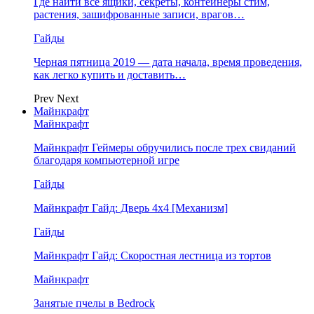
Где найти все ящики, секреты, контейнеры стим,
растения, зашифрованные записи, врагов…
Гайды
Черная пятница 2019 — дата начала, время проведения,
как легко купить и доставить…
Prev
Next
Майнкрафт
Майнкрафт
Майнкрафт Геймеры обручились после трех свиданий
благодаря компьютерной игре
Гайды
Майнкрафт Гайд: Дверь 4х4 [Механизм]
Гайды
Майнкрафт Гайд: Скоростная лестница из тортов
Майнкрафт
Занятые пчелы в Bedrock