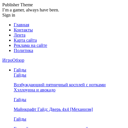
Publisher Theme
I’m a gamer, always have been.
Sign in
Главная
Контакты
Лента
Карта сайта
Реклама на сайте
Политика
ИгроОбзор
Гайды
Гайды
Возбуждающий пятничный косплей с нотками
Хэллоуина и авокадо
Гайды
Майнкрафт Гайд: Дверь 4х4 [Механизм]
Гайды