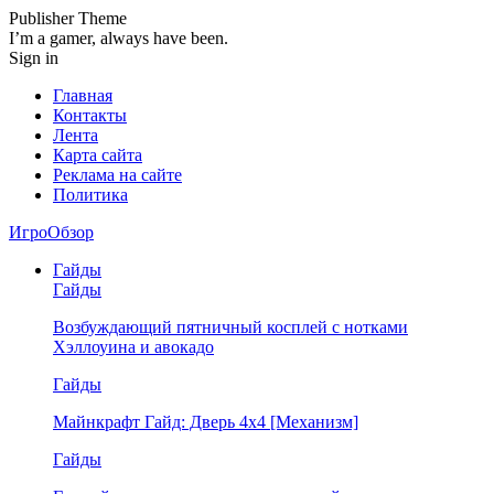
Publisher Theme
I’m a gamer, always have been.
Sign in
Главная
Контакты
Лента
Карта сайта
Реклама на сайте
Политика
ИгроОбзор
Гайды
Гайды
Возбуждающий пятничный косплей с нотками
Хэллоуина и авокадо
Гайды
Майнкрафт Гайд: Дверь 4х4 [Механизм]
Гайды