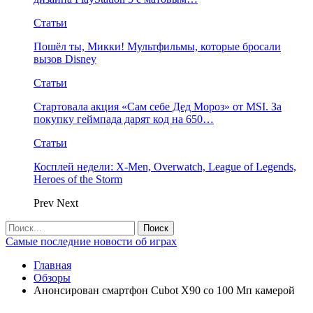
Статьи
Пошёл ты, Микки! Мультфильмы, которые бросали
вызов Disney
Статьи
Стартовала акция «Сам себе Дед Мороз» от MSI. За
покупку геймпада дарят код на 650…
Статьи
Косплей недели: X-Men, Overwatch, League of Legends,
Heroes of the Storm
Prev
Next
Самые последние новости об играх
Главная
Обзоры
Анонсирован смартфон Cubot X90 со 100 Мп камерой