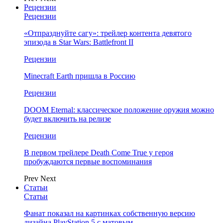
Рецензии
Рецензии
«Отпразднуйте сагу»: трейлер контента девятого
эпизода в Star Wars: Battlefront II
Рецензии
Minecraft Earth пришла в Россию
Рецензии
DOOM Eternal: классическое положение оружия можно
будет включить на релизе
Рецензии
В первом трейлере Death Come True у героя
пробуждаются первые воспоминания
Prev
Next
Статьи
Статьи
Фанат показал на картинках собственную версию
дизайна PlayStation 5 с матовым…