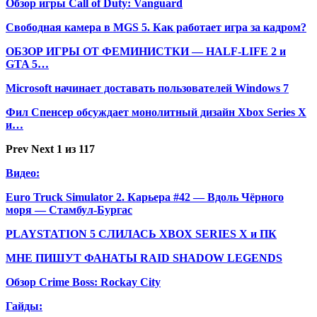
Обзор игры Call of Duty: Vanguard
Свободная камера в MGS 5. Как работает игра за кадром?
ОБЗОР ИГРЫ ОТ ФЕМИНИСТКИ — HALF-LIFE 2 и
GTA 5…
Microsoft начинает доставать пользователей Windows 7
Фил Спенсер обсуждает монолитный дизайн Xbox Series X
и…
Prev
Next
1 из 117
Видео:
Euro Truck Simulator 2. Карьера #42 — Вдоль Чёрного
моря — Стамбул-Бургас
PLAYSTATION 5 СЛИЛАСЬ XBOX SERIES X и ПК
МНЕ ПИШУТ ФАНАТЫ RAID SHADOW LEGENDS
Обзор Crime Boss: Rockay City
Гайды: