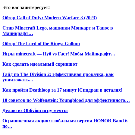
Это вас заинтересует!
Обзор Call of Duty: Modern Warfare 3 (2023)
Стив Minecraft Lego, машинки Монкарт и Танос в
Майнкрафт…
Обзор The Lord of the Rings: Gollum
Игры minecraft — Нуб vs Гаст! Мобы Майнкрафт…
Как сделать идеальный скриншот
Гайд по The Division 2: эффективная прокачка, как
уничтожать…
Как пройти Deathloop за 17 минут [Спидран в деталях]
10 советов по Wolfenstein: Youngblood для эффективного…
Делаю из Oblivion игру мечты
Ограниченная акция: глобальная версия HONOR Band 6
по…