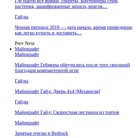
Где найти все ящики, секреты, контейнеры стим,
растения, зашифрованные записи, врагов…
Гайды
Черная пятница 2019 — дата начала, время проведения,
как легко купить и доставить…
Prev
Next
Майнкрафт
Майнкрафт
Майнкрафт Геймеры обручились после трех свиданий
благодаря компьютерной игре
Гайды
Майнкрафт Гайд: Дверь 4х4 [Механизм]
Гайды
Майнкрафт Гайд: Скоростная лестница из тортов
Майнкрафт
Занятые пчелы в Bedrock