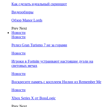
Как сделать идеальный скриншот
Видеообзоры
Обзор Manor Lords
Prev
Next
Новости
Новости
Релиз Gran Turismo 7 не за горами
Новости
Игроки в Fortnite устраивают настоящие дуэли на
световых мечах
Новости
Воскресите память с косплеем Нилин из Remember Me
Новости
Xbox Series X от BossLogic
Prev
Next