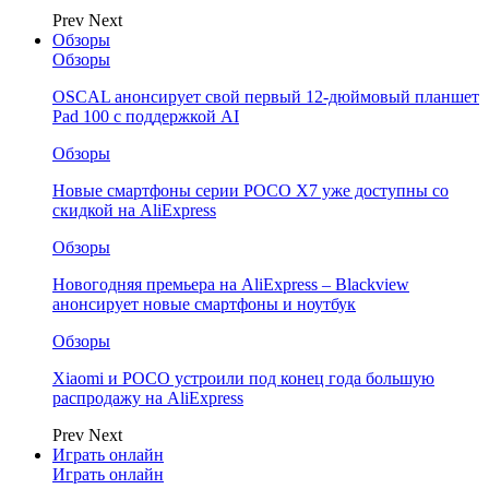
Prev
Next
Обзоры
Обзоры
OSCAL анонсирует свой первый 12-дюймовый планшет
Pad 100 с поддержкой AI
Обзоры
Новые смартфоны серии POCO X7 уже доступны со
скидкой на AliExpress
Обзоры
Новогодняя премьера на AliExpress – Blackview
анонсирует новые смартфоны и ноутбук
Обзоры
Xiaomi и POCO устроили под конец года большую
распродажу на AliExpress
Prev
Next
Играть онлайн
Играть онлайн