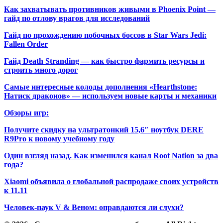
Как захватывать противников живыми в Phoenix Point —
гайд по отлову врагов для исследований
Гайд по прохождению побочных боссов в Star Wars Jedi:
Fallen Order
Гайд Death Stranding — как быстро фармить ресурсы и
строить много дорог
Самые интересные колоды дополнения «Hearthstone:
Натиск драконов» — используем новые карты и механики
Обзоры игр:
Получите скидку на ультратонкий 15,6″ ноутбук DERE
R9Pro к новому учебному году
Один взгляд назад. Как изменился канал Root Nation за два
года?
Xiaomi объявила о глобальной распродаже своих устройств
к 11.11
Человек-паук V & Веном: оправдаются ли слухи?