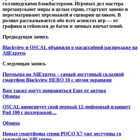
голливудскими блокбастерами. Игровых дел мастера
перезапускают миры и целые серии, стартуют заново и
пересматривают персонажей и сценарии целиком. В
ролике рассказывается обо всех аспектах игр — от
графики и геймплея до багов и личных впечатлений.
Предыдущая запись
Blackview и OSCAL объявили о масштабной распродаже на
AliExpress
Следующая запись
Премьера на AliExpress – самый доступный складной
смартфон Blackview HERO 10 с двумя экранами
Вам также могут понравиться
Еще от автора
Обзоры
OSCAL анонсирует свой первый 12-дюймовый планшет
Pad 100 с поддержкой…
Обзоры
Новые смартфоны серии POCO X7 уже доступны со
скидкой на AliExpress